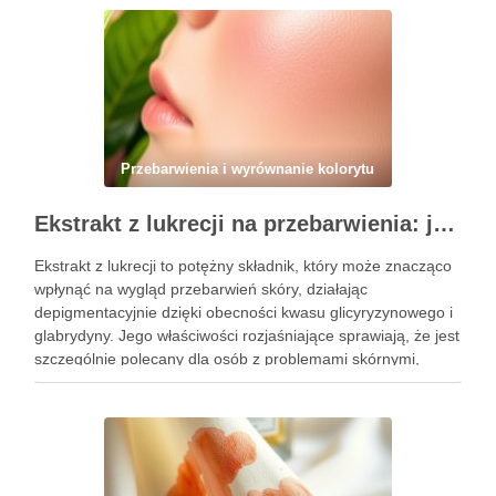
Przebarwienia i wyrównanie kolorytu
Ekstrakt z lukrecji na przebarwienia: jak działa i kiedy warto go stosować w pielęgnacji skóry
Ekstrakt z lukrecji to potężny składnik, który może znacząco
wpłynąć na wygląd przebarwień skóry, działając
depigmentacyjnie dzięki obecności kwasu glicyryzynowego i
glabrydyny. Jego właściwości rozjaśniające sprawiają, że jest
szczególnie polecany dla osób z problemami skórnymi,
takimi jak przebarwienia czy zmiany potrądzikowe. Warto
zrozumieć, kiedy i jak najlepiej włączyć go do …