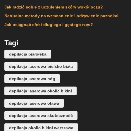
Jak radzić sobie z uczuleniem skóry wokół oczu?
Naturalne metody na wzmocnienie i odżywienie paznokci
Jak osiągnąć efekt długiego i gęstego rzęs?
Tagi
depilacja białołęka
depilacja laserowa bielsko biała
depilacja laserowa nóg
depilacja laserowa okolic bikini
depilacja laserowa oława
depilacja laserowa skuteczność
depilacja okolic bikini warszawa