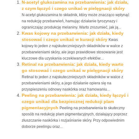
N-acetyl glukozamina na przebarwienia: jak działa,
z czym łączyć i czego unikać w pielęgnacji skóry
N-acetyl glukozamina to składnik, który może znacząco wpłynąć
na redukcję przebarwień, hamując działanie tyrozynazy i
ograniczając produkcję melaniny. Warto zrozumieć, jak ją...
Kwas kojowy na przebarwienia: jak działa, kiedy
stosować i czego unikać w kuracji skóry
Kwas
kojowy to jeden z najskuteczniejszych składników w walce z
przebarwieniami skóry, ale jego prawidłowe stosowanie jest
kluczowe dla uzyskania oczekiwanych efektów....
Retinal na przebarwienia: jak działa, kiedy warto
go stosować i czego unikać w pielęgnacji skóry
Retinal to jeden z najskuteczniejszych składników w walce z
przebarwieniami skóry, a jego działanie opiera się na
przyspieszeniu odnowy naskórka oraz hamowaniu...
Peeling na przebarwienia: jak działa, kiedy łączyć i
czego unikać dla bezpiecznej redukcji plam
pigmentacyjnych
Peeling na przebarwienia to skuteczny
sposób na redukcję plam pigmentacyjnych, działający poprzez
złuszczanie naskórka i rozjaśnianie skóry. Przy odpowiednim
doborze peelingu oraz...