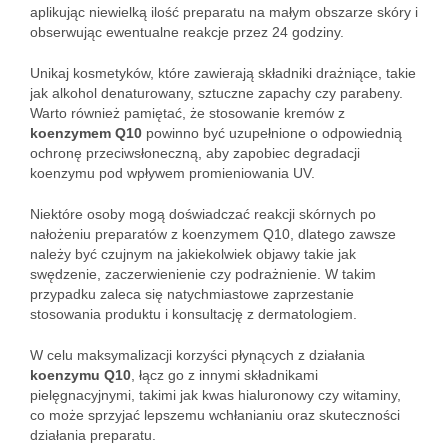
aplikując niewielką ilość preparatu na małym obszarze skóry i
obserwując ewentualne reakcje przez 24 godziny.
Unikaj kosmetyków, które zawierają składniki drażniące, takie
jak alkohol denaturowany, sztuczne zapachy czy parabeny.
Warto również pamiętać, że stosowanie kremów z
koenzymem Q10
powinno być uzupełnione o odpowiednią
ochronę przeciwsłoneczną, aby zapobiec degradacji
koenzymu pod wpływem promieniowania UV.
Niektóre osoby mogą doświadczać reakcji skórnych po
nałożeniu preparatów z koenzymem Q10, dlatego zawsze
należy być czujnym na jakiekolwiek objawy takie jak
swędzenie, zaczerwienienie czy podrażnienie. W takim
przypadku zaleca się natychmiastowe zaprzestanie
stosowania produktu i konsultację z dermatologiem.
W celu maksymalizacji korzyści płynących z działania
koenzymu Q10
, łącz go z innymi składnikami
pielęgnacyjnymi, takimi jak kwas hialuronowy czy witaminy,
co może sprzyjać lepszemu wchłanianiu oraz skuteczności
działania preparatu.