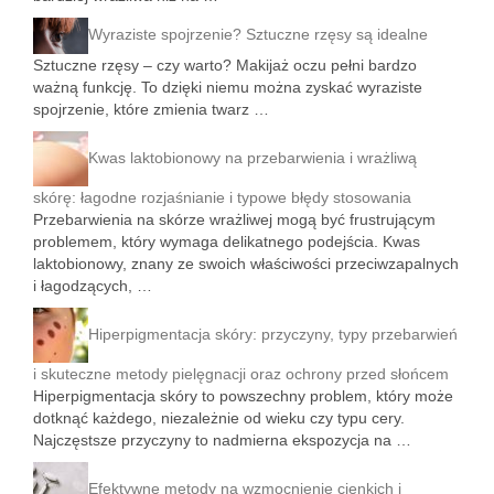
Wyraziste spojrzenie? Sztuczne rzęsy są idealne
Sztuczne rzęsy – czy warto? Makijaż oczu pełni bardzo
ważną funkcję. To dzięki niemu można zyskać wyraziste
spojrzenie, które zmienia twarz …
Kwas laktobionowy na przebarwienia i wrażliwą
skórę: łagodne rozjaśnianie i typowe błędy stosowania
Przebarwienia na skórze wrażliwej mogą być frustrującym
problemem, który wymaga delikatnego podejścia. Kwas
laktobionowy, znany ze swoich właściwości przeciwzapalnych
i łagodzących, …
Hiperpigmentacja skóry: przyczyny, typy przebarwień
i skuteczne metody pielęgnacji oraz ochrony przed słońcem
Hiperpigmentacja skóry to powszechny problem, który może
dotknąć każdego, niezależnie od wieku czy typu cery.
Najczęstsze przyczyny to nadmierna ekspozycja na …
Efektywne metody na wzmocnienie cienkich i