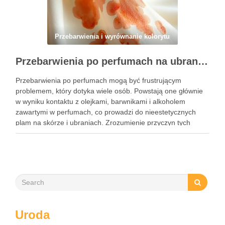
Przebarwienia i wyrównanie kolorytu
Przebarwienia po perfumach na ubraniach i skórze: przyczyny, usuwanie i zapobieganie błędom
Przebarwienia po perfumach mogą być frustrującym
problemem, który dotyka wiele osób. Powstają one głównie
w wyniku kontaktu z olejkami, barwnikami i alkoholem
zawartymi w perfumach, co prowadzi do nieestetycznych
plam na skórze i ubraniach. Zrozumienie przyczyn tych
przebarwień jest kluczowe, aby skutecznie im zapobiegać i
unikać najczęstszych błędów przy ich …
Uroda