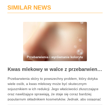
SIMILAR NEWS
Przebarwienia i wyrównanie kolorytu
Kwas mlekowy w walce z przebarwieniami: skuteczne działanie i najczęstsze błędy stosowania
Przebarwienia skóry to powszechny problem, który dotyka
wiele osób, a kwas mlekowy może być skutecznym
sojusznikiem w ich redukcji. Jego właściwości złuszczające
oraz nawilżające sprawiają, że staje się coraz bardziej
popularnym składnikiem kosmetyków. Jednak, aby osiągnąć
zamierzone efekty, kluczowe jest nie tylko jego odpowiednie
stosowanie, ale także unikanie typowych błędów, …