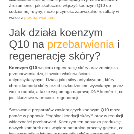
Zrozumienie, jak skutecznie włączyć koenzym Q10 do
codziennej rutyny, może przynieść zauważalne rezultaty w
walce z
przebarwieniami
.
Jak działa koenzym
Q10 na
przebarwienia
i
regenerację skóry?
Koenzym Q10
wspiera regenerację skóry oraz zmniejsza
przebarwienia dzięki swoim właściwościom
antyoksydacyjnym. Działa jako silny antyoksydant, który
chroni komórki skóry przed uszkodzeniem wywołanym przez
wolne rodniki, a także wspomaga naprawę DNA komórek, co
jest kluczowe w procesie regeneracji.
Stosowanie preparatów zawierających koenzym Q10 może
pomóc w poprawie **ogólnej kondycji skóry** oraz w redukcji
widoczności przebarwień. Koenzym ten pobudza produkcję
nowych komórek oraz wspiera naturalne procesy gojenia, co
jest szczególnie istotne w przypadku skóry narażonej na