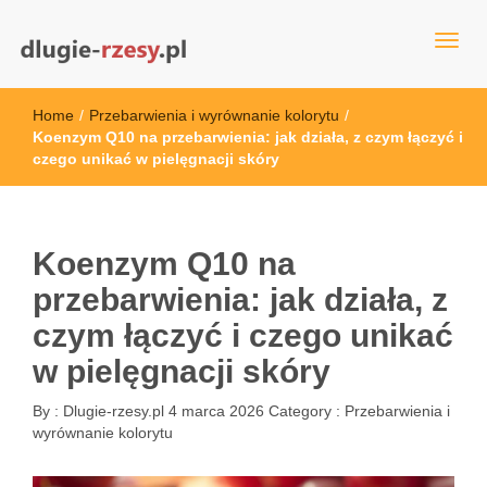
dlugie-rzesy.pl
Home
/
Przebarwienia i wyrównanie kolorytu
/
Koenzym Q10 na przebarwienia: jak działa, z czym łączyć i
czego unikać w pielęgnacji skóry
Koenzym Q10 na
przebarwienia: jak działa, z
czym łączyć i czego unikać
w pielęgnacji skóry
By :
Dlugie-rzesy.pl
4 marca 2026
Category :
Przebarwienia i
wyrównanie kolorytu