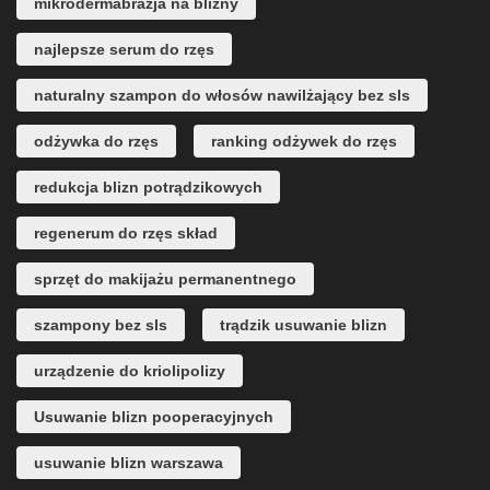
mikrodermabrazja na blizny
najlepsze serum do rzęs
naturalny szampon do włosów nawilżający bez sls
odżywka do rzęs
ranking odżywek do rzęs
redukcja blizn potrądzikowych
regenerum do rzęs skład
sprzęt do makijażu permanentnego
szampony bez sls
trądzik usuwanie blizn
urządzenie do kriolipolizy
Usuwanie blizn pooperacyjnych
usuwanie blizn warszawa