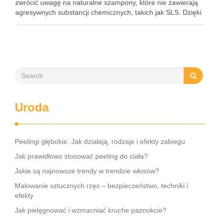
zwrócić uwagę na naturalne szampony, które nie zawierają
agresywnych substancji chemicznych, takich jak SLS. Dzięki
nim można nie tylko zadbać o zdrowie włosów, ale również
przywrócić …
Uroda
Peelingi głębokie: Jak działają, rodzaje i efekty zabiegu
Jak prawidłowo stosować peeling do ciała?
Jakie są najnowsze trendy w trendzie włosów?
Malowanie sztucznych rzęs – bezpieczeństwo, techniki i
efekty
Jak pielęgnować i wzmacniać kruche paznokcie?