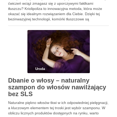
ćwiczeń wciąż zmagasz się z uporczywymi fałdkami
tłuszczu? Kriolipoliza to innowacyjna metoda, która może
okazać się idealnym rozwiązaniem dla Ciebie. Dzięki tej
bezinwazyjnej technologii, komórki tłuszczowe są
schładzane, co prowadzi do ich naturalnej eliminacji przez
organizm. To nie tylko szybki sposób …
Uroda
Dbanie o włosy – naturalny
szampon do włosów nawilżający
bez SLS
Naturalne piękno włosów tkwi w ich odpowiedniej pielęgnacji,
a kluczowym elementem tej troski jest wybór szamponu. W
obliczu licznych produktów dostępnych na rynku, warto