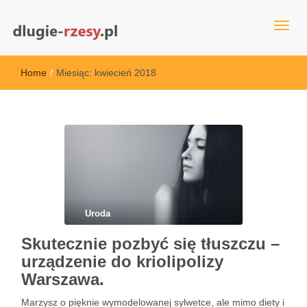
dlugie-rzesy.pl
Home
/
Miesiąc:
kwiecień 2018
Uroda
Skutecznie pozbyć się tłuszczu –
urządzenie do kriolipolizy
Warszawa.
Marzysz o pięknie wymodelowanej sylwetce, ale mimo diety i