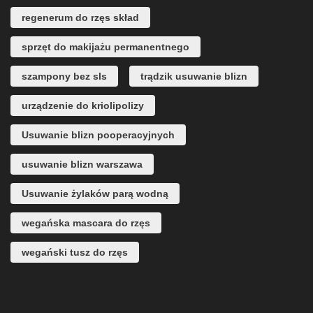
regenerum do rzęs skład
sprzęt do makijażu permanentnego
szampony bez sls
trądzik usuwanie blizn
urządzenie do kriolipolizy
Usuwanie blizn pooperacyjnych
usuwanie blizn warszawa
Usuwanie żylaków parą wodną
wegańska mascara do rzęs
wegański tusz do rzęs