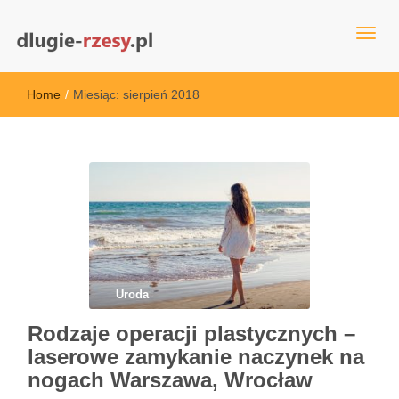
dlugie-rzesy.pl
Home
/
Miesiąc:
sierpień 2018
Uroda
Rodzaje operacji plastycznych –
laserowe zamykanie naczynek na
nogach Warszawa, Wrocław