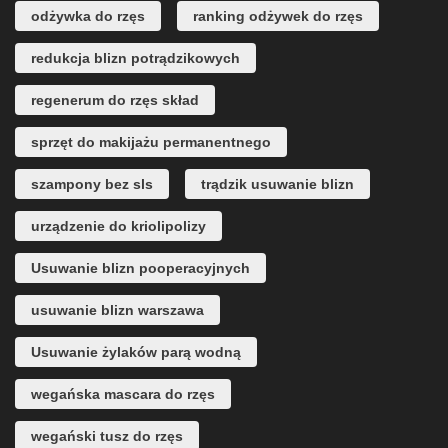
odżywka do rzęs
ranking odżywek do rzęs
redukcja blizn potrądzikowych
regenerum do rzęs skład
sprzęt do makijażu permanentnego
szampony bez sls
trądzik usuwanie blizn
urządzenie do kriolipolizy
Usuwanie blizn pooperacyjnych
usuwanie blizn warszawa
Usuwanie żylaków parą wodną
wegańska mascara do rzęs
wegański tusz do rzęs