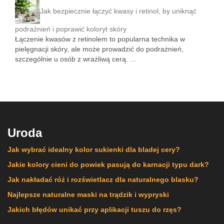
Jak bezpiecznie łączyć kwasy i retinol, by uniknąć
podrażnień i poprawić koloryt skóry
Łączenie kwasów z retinolem to popularna technika w
pielęgnacji skóry, ale może prowadzić do podrażnień,
szczególnie u osób z wrażliwą cerą. …
Uroda
Jak wybrać idealny kolor sukienki dla bladej cery?
Jakie kolory cieni do powiek pasują do karnacji typu dark?
Jak nakładać róż i rozświetlacz dla naturalnego blasku?
Najlepsze naturalne maski na trądzik i wypryski
Jakich błędów unikać przy aplikacji tuszu do rzęs?