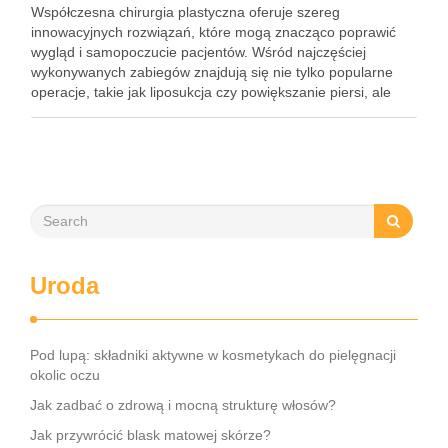
Współczesna chirurgia plastyczna oferuje szereg
innowacyjnych rozwiązań, które mogą znacząco poprawić
wygląd i samopoczucie pacjentów. Wśród najczęściej
wykonywanych zabiegów znajdują się nie tylko popularne
operacje, takie jak liposukcja czy powiększanie piersi, ale
także nowoczesne metody, takie jak laserowe zamykanie
naczynek na nogach. Ten nieinwazyjny zabieg zyskuje na
popularności, zwłaszcza w …
Uroda
Pod lupą: składniki aktywne w kosmetykach do pielęgnacji
okolic oczu
Jak zadbać o zdrową i mocną strukturę włosów?
Jak przywrócić blask matowej skórze?