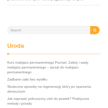
kosmetykom, ale także diecie i stylowi życia, które mają
ogromny wpływ na kondycję naszej cery. …
Uroda
Kurs makijażu permanentnego Poznań. Zalety i wady
makijażu permanentnego – sprzęt do makijażu
permanentnego
Zadbane ciało bez wysiłku
Skuteczne sposoby na regenerację skóry po oparzeniu
słonecznym
Jak naprawić pokruszony cień do powiek? Praktyczne
metody i porady