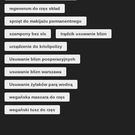
regenerum do rzęs skład
sprzęt do makijażu permanentnego
szampony bez sls
trądzik usuwanie blizn
urządzenie do kriolipolizy
Usuwanie blizn pooperacyjnych
usuwanie blizn warszawa
Usuwanie żylaków parą wodną
wegańska mascara do rzęs
wegański tusz do rzęs