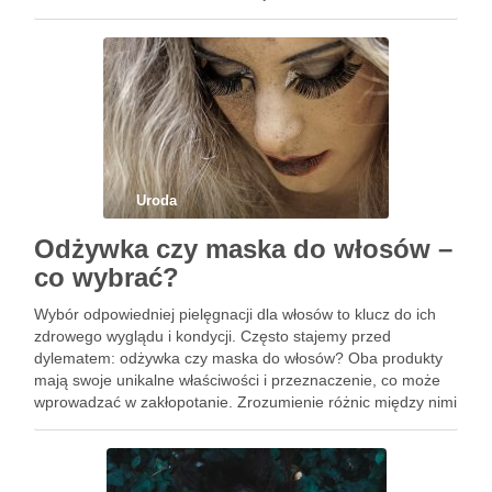
techniki na redukcję stresu to kluczowe elementy, które
mogą znacząco wpłynąć na …
Uroda
Odżywka czy maska do włosów –
co wybrać?
Wybór odpowiedniej pielęgnacji dla włosów to klucz do ich
zdrowego wyglądu i kondycji. Często stajemy przed
dylematem: odżywka czy maska do włosów? Oba produkty
mają swoje unikalne właściwości i przeznaczenie, co może
wprowadzać w zakłopotanie. Zrozumienie różnic między nimi
oraz ich odpowiednie stosowanie może znacząco wpłynąć
na wygląd naszych włosów. …