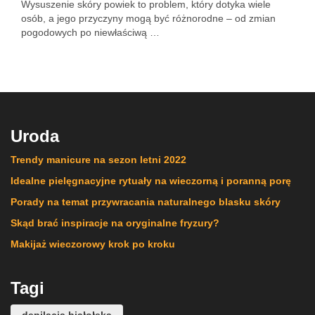
Wysuszenie skóry powiek to problem, który dotyka wiele
osób, a jego przyczyny mogą być różnorodne – od zmian
pogodowych po niewłaściwą …
Uroda
Trendy manicure na sezon letni 2022
Idealne pielęgnacyjne rytuały na wieczorną i poranną porę
Porady na temat przywracania naturalnego blasku skóry
Skąd brać inspiracje na oryginalne fryzury?
Makijaż wieczorowy krok po kroku
Tagi