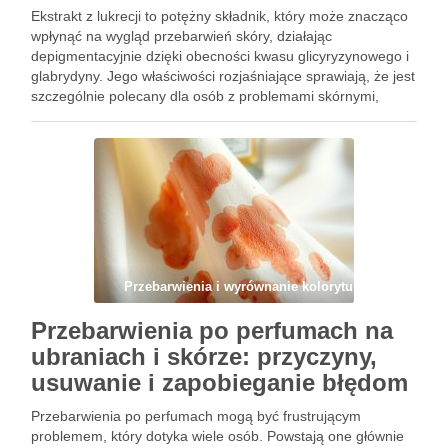
Ekstrakt z lukrecji to potężny składnik, który może znacząco
wpłynąć na wygląd przebarwień skóry, działając
depigmentacyjnie dzięki obecności kwasu glicyryzynowego i
glabrydyny. Jego właściwości rozjaśniające sprawiają, że jest
szczególnie polecany dla osób z problemami skórnymi,
takimi jak przebarwienia czy zmiany potrądzikowe. Warto
zrozumieć, kiedy i jak najlepiej włączyć go do …
Przebarwienia i wyrównanie kolorytu
Przebarwienia po perfumach na
ubraniach i skórze: przyczyny,
usuwanie i zapobieganie błędom
Przebarwienia po perfumach mogą być frustrującym
problemem, który dotyka wiele osób. Powstają one głównie