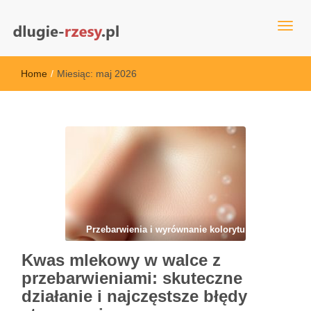
dlugie-rzesy.pl
Home
/
Miesiąc:
maj 2026
Przebarwienia i wyrównanie kolorytu
Kwas mlekowy w walce z
przebarwieniami: skuteczne
działanie i najczęstsze błędy