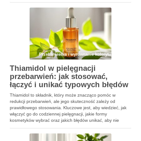
negatywnie wpływać na skórę. Wiedza o tym, jakich
kombinacji należy unikać, …
Przebarwienia i wyrównanie kolorytu
Thiamidol w pielęgnacji
przebarwień: jak stosować,
łączyć i unikać typowych błędów
Thiamidol to składnik, który może znacząco pomóc w
redukcji przebarwień, ale jego skuteczność zależy od
prawidłowego stosowania. Kluczowe jest, aby wiedzieć, jak
włączyć go do codziennej pielęgnacji, jakie formy
kosmetyków wybrać oraz jakich błędów unikać, aby nie
zniweczyć efektów. Dzięki odpowiednim wskazówkom,
możesz skutecznie wykorzystać Thiamidol w swojej rutynie,
osiągając …