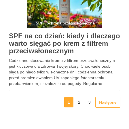
SPF i ochrona przeciwsłoneczna
SPF na co dzień: kiedy i dlaczego
warto sięgać po krem z filtrem
przeciwsłonecznym
Codzienne stosowanie kremu z filtrem przeciwsłonecznym
jest kluczowe dla zdrowia Twojej skóry. Choć wiele osób
sięga po niego tylko w słoneczne dni, codzienna ochrona
przed promieniowaniem UV zapobiega fotostarzeniu i
przebarwieniom, niezależnie od pogody. Regularne
aplikowanie filtrów przeciwsłonecznych to inwestycja w
piękną i zdrową cerę na lata. Warto zrozumieć, jak …
1
2
3
Następne