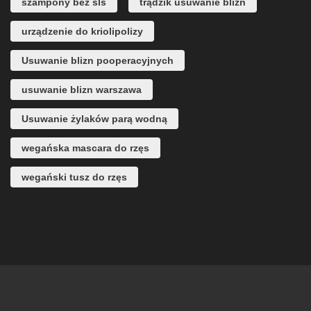
szampony bez sls
trądzik usuwanie blizn
urządzenie do kriolipolizy
Usuwanie blizn pooperacyjnych
usuwanie blizn warszawa
Usuwanie żylaków parą wodną
wegańska mascara do rzęs
wegański tusz do rzęs