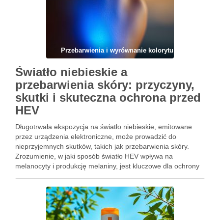
Przebarwienia i wyrównanie kolorytu
Światło niebieskie a
przebarwienia skóry: przyczyny,
skutki i skuteczna ochrona przed
HEV
Długotrwała ekspozycja na światło niebieskie, emitowane
przez urządzenia elektroniczne, może prowadzić do
nieprzyjemnych skutków, takich jak przebarwienia skóry.
Zrozumienie, w jaki sposób światło HEV wpływa na
melanocyty i produkcję melaniny, jest kluczowe dla ochrony
skóry przed hiperpigmentacją. Niezależnie od tego, czy
pracujesz przy komputerze, czy korzystasz z telefonu, warto
znać …