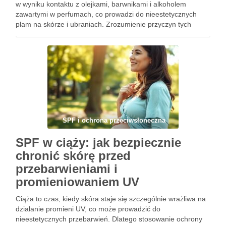
w wyniku kontaktu z olejkami, barwnikami i alkoholem
zawartymi w perfumach, co prowadzi do nieestetycznych
plam na skórze i ubraniach. Zrozumienie przyczyn tych
przebarwień jest kluczowe, aby skutecznie im zapobiegać i
unikać najczęstszych błędów przy ich …
SPF i ochrona przeciwsłoneczna
SPF w ciąży: jak bezpiecznie
chronić skórę przed
przebarwieniami i
promieniowaniem UV
Ciąża to czas, kiedy skóra staje się szczególnie wrażliwa na
działanie promieni UV, co może prowadzić do
nieestetycznych przebarwień. Dlatego stosowanie ochrony