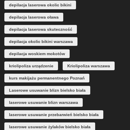
depilacja laserowa okolic bikini
depilacja laserowa oława
depilacja laserowa skuteczność
depilacja okolic bikini warszawa
depilacja woskiem mokotów
kriolipoliza urządzenie
Kriolipoliza warszawa
kurs makijażu permanentnego Poznań
Laserowe usuwanie blizn bielsko biała
laserowe usuwanie blizn warszawa
laserowe usuwanie przebarwień bielsko biała
laserowe usuwanie żylaków bielsko biała