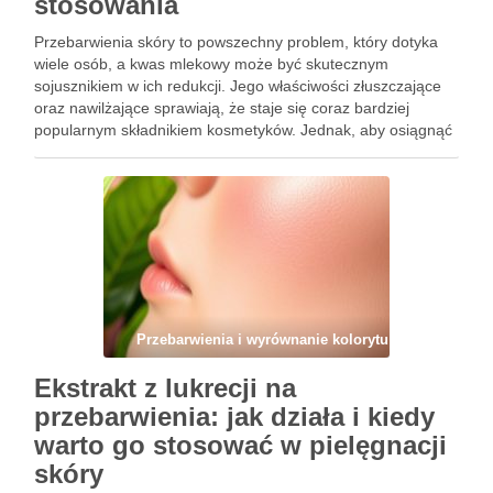
stosowania
Przebarwienia skóry to powszechny problem, który dotyka
wiele osób, a kwas mlekowy może być skutecznym
sojusznikiem w ich redukcji. Jego właściwości złuszczające
oraz nawilżające sprawiają, że staje się coraz bardziej
popularnym składnikiem kosmetyków. Jednak, aby osiągnąć
zamierzone efekty, kluczowe jest nie tylko jego odpowiednie
stosowanie, ale także unikanie typowych błędów, …
Przebarwienia i wyrównanie kolorytu
Ekstrakt z lukrecji na
przebarwienia: jak działa i kiedy
warto go stosować w pielęgnacji
skóry