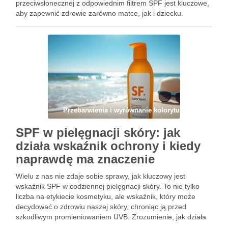
przeciwsłonecznej z odpowiednim filtrem SPF jest kluczowe,
aby zapewnić zdrowie zarówno matce, jak i dziecku.
Właściwa ochrona przeciwsłoneczna nie tylko zapobiega
fotostarzeniu się skóry, ale także minimalizuje ryzyko …
Przebarwienia i wyrównanie kolorytu
SPF w pielęgnacji skóry: jak
działa wskaźnik ochrony i kiedy
naprawdę ma znaczenie
Wielu z nas nie zdaje sobie sprawy, jak kluczowy jest
wskaźnik SPF w codziennej pielęgnacji skóry. To nie tylko
liczba na etykiecie kosmetyku, ale wskaźnik, który może
decydować o zdrowiu naszej skóry, chroniąc ją przed
szkodliwym promieniowaniem UVB. Zrozumienie, jak działa
SPF i kiedy jest szczególnie istotny, pozwala uniknąć wielu …