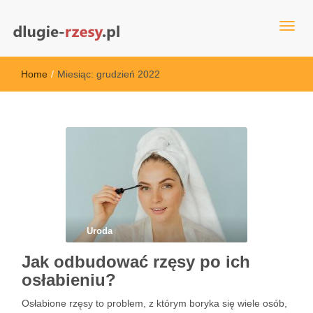
dlugie-rzesy.pl
Home
/
Miesiąc:
grudzień 2022
Uroda
Jak odbudować rzęsy po ich
osłabieniu?
Osłabione rzęsy to problem, z którym boryka się wiele osób,