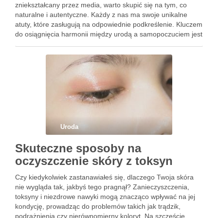
zniekształcany przez media, warto skupić się na tym, co
naturalne i autentyczne. Każdy z nas ma swoje unikalne
atuty, które zasługują na odpowiednie podkreślenie. Kluczem
do osiągnięcia harmonii między urodą a samopoczuciem jest
nie tylko skuteczna pielęgnacja skóry, ale także świadomy
wybór …
Uroda
Skuteczne sposoby na
oczyszczenie skóry z toksyn
Czy kiedykolwiek zastanawiałeś się, dlaczego Twoja skóra
nie wygląda tak, jakbyś tego pragnął? Zanieczyszczenia,
toksyny i niezdrowe nawyki mogą znacząco wpływać na jej
kondycję, prowadząc do problemów takich jak trądzik,
podrażnienia czy nierównomierny koloryt. Na szczęście