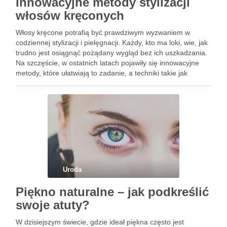
Innowacyjne metody stylizacji
włosów kręconych
Włosy kręcone potrafią być prawdziwym wyzwaniem w
codziennej stylizacji i pielęgnacji. Każdy, kto ma loki, wie, jak
trudno jest osiągnąć pożądany wygląd bez ich uszkadzania.
Na szczęście, w ostatnich latach pojawiły się innowacyjne
metody, które ułatwiają to zadanie, a techniki takie jak
'plopping’ czy 'finger coiling’ zyskują coraz większą
popularność. …
Uroda
Piękno naturalne – jak podkreślić
swoje atuty?
W dzisiejszym świecie, gdzie ideał piękna często jest