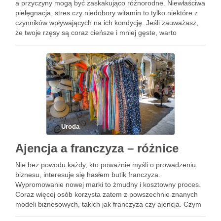
a przyczyny mogą być zaskakująco różnorodne. Niewłaściwa
pielęgnacja, stres czy niedobory witamin to tylko niektóre z
czynników wpływających na ich kondycję. Jeśli zauważasz,
że twoje rzęsy są coraz cieńsze i mniej gęste, warto
zainwestować czas w ich odbudowę. Odpowiednia dieta …
Uroda
Ajencja a franczyza – różnice
Nie bez powodu każdy, kto poważnie myśli o prowadzeniu
biznesu, interesuje się hasłem butik franczyza.
Wypromowanie nowej marki to żmudny i kosztowny proces.
Coraz więcej osób korzysta zatem z powszechnie znanych
modeli biznesowych, takich jak franczyza czy ajencja. Czym
różnią się od siebie? Które rozwiązanie jest korzystniejsze?