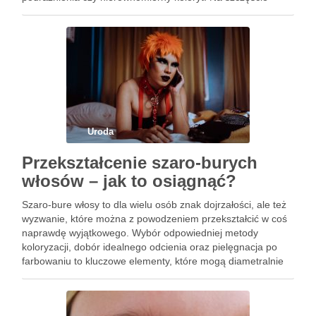
istnieje wiele skutecznych metod, które pozwolą Ci oczyścić
skórę i przywrócić jej zdrowy blask. …
Uroda
Przekształcenie szaro-burych
włosów – jak to osiągnąć?
Szaro-bure włosy to dla wielu osób znak dojrzałości, ale też
wyzwanie, które można z powodzeniem przekształcić w coś
naprawdę wyjątkowego. Wybór odpowiedniej metody
koloryzacji, dobór idealnego odcienia oraz pielęgnacja po
farbowaniu to kluczowe elementy, które mogą diametralnie
zmienić wygląd. Dodatkowo, odpowiednia fryzura może
podkreślić nowe kolory i nadać świeżości. Jednakże, …