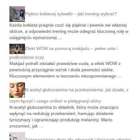
Piękno kobiecej sylwetki – jaki trening wybrać?
Każda kobieta pragnie czuć się pięknie i pewnie we własnej
skórze, a odpowiedni trening może odegrać kluczową rolę w
osiągnięciu wymarzonej …
Efekt WOW za pomocą makijażu – pełne usta i
podkreślone oczy
Makijaż potrafi zdziałać prawdziwe cuda, a efekt WOW z
pewnością przyciągnie wzrok i doda pewności siebie.
Kluczowym elementem w tworzeniu niezapomnianego …
N-acetyl glukozamina na przebarwienia: jak działa, z
czym łączyć i czego unikać w pielęgnacji skóry
N-acetyl glukozamina to składnik, który może znacząco
wpłynąć na redukcję przebarwień, hamując działanie
tyrozynazy i ograniczając produkcję melaniny. Warto
zrozumieć, jak …
Zrównoważona dieta dla zdrowych i lśniących włosów