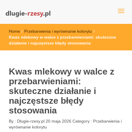
dlugie-rzesy.pl
Home
/
Przebarwienia i wyrównanie kolorytu
/
Kwas mlekowy w walce z przebarwieniami: skuteczne
działanie i najczęstsze błędy stosowania
Kwas mlekowy w walce z
przebarwieniami:
skuteczne działanie i
najczęstsze błędy
stosowania
By :
Dlugie-rzesy.pl
20 maja 2026
Category :
Przebarwienia i
wyrównanie kolorytu