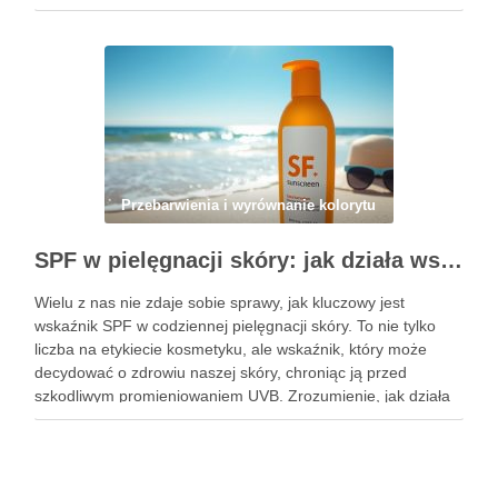
przebarwień jest kluczowe, aby skutecznie im zapobiegać i
unikać najczęstszych błędów przy ich …
Przebarwienia i wyrównanie kolorytu
SPF w pielęgnacji skóry: jak działa wskaźnik ochrony i kiedy naprawdę ma znaczenie
Wielu z nas nie zdaje sobie sprawy, jak kluczowy jest
wskaźnik SPF w codziennej pielęgnacji skóry. To nie tylko
liczba na etykiecie kosmetyku, ale wskaźnik, który może
decydować o zdrowiu naszej skóry, chroniąc ją przed
szkodliwym promieniowaniem UVB. Zrozumienie, jak działa
SPF i kiedy jest szczególnie istotny, pozwala uniknąć wielu …