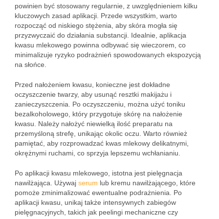
powinien być stosowany regularnie, z uwzględnieniem kilku
kluczowych zasad aplikacji. Przede wszystkim, warto
rozpocząć od niskiego stężenia, aby skóra mogła się
przyzwyczaić do działania substancji. Idealnie, aplikacja
kwasu mlekowego powinna odbywać się wieczorem, co
minimalizuje ryzyko podrażnień spowodowanych ekspozycją
na słońce.
Przed nałożeniem kwasu, konieczne jest dokładne
oczyszczenie twarzy, aby usunąć resztki makijażu i
zanieczyszczenia. Po oczyszczeniu, można użyć toniku
bezalkoholowego, który przygotuje skórę na nałożenie
kwasu. Należy nałożyć niewielką ilość preparatu na
przemyśloną strefę, unikając okolic oczu. Warto również
pamiętać, aby rozprowadzać kwas mlekowy delikatnymi,
okrężnymi ruchami, co sprzyja lepszemu wchłanianiu.
Po aplikacji kwasu mlekowego, istotna jest pielęgnacja
nawilżająca. Używaj
serum
lub kremu nawilżającego, które
pomoże zminimalizować ewentualne podrażnienia. Po
aplikacji kwasu, unikaj także intensywnych zabiegów
pielęgnacyjnych, takich jak peelingi mechaniczne czy