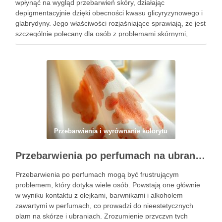
wpłynąć na wygląd przebarwień skóry, działając
depigmentacyjnie dzięki obecności kwasu glicyryzynowego i
glabrydyny. Jego właściwości rozjaśniające sprawiają, że jest
szczególnie polecany dla osób z problemami skórnymi,
takimi jak przebarwienia czy zmiany potrądzikowe. Warto
zrozumieć, kiedy i jak najlepiej włączyć go do …
Przebarwienia i wyrównanie kolorytu
Przebarwienia po perfumach na ubraniach i skórze: przyczyny, usuwanie i zapobieganie błędom
Przebarwienia po perfumach mogą być frustrującym
problemem, który dotyka wiele osób. Powstają one głównie
w wyniku kontaktu z olejkami, barwnikami i alkoholem
zawartymi w perfumach, co prowadzi do nieestetycznych
plam na skórze i ubraniach. Zrozumienie przyczyn tych