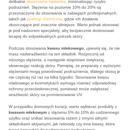
delikatne
złuszczanie naskórka
, minimalizując ryzyko
podrażnień. Stężenia na poziomie 10% do 20% są
przeznaczone do stosowania w zabiegach profesjonalnych,
takich jak
peelingi chemiczne
, gdzie ich działanie
złuszczające jest znacznie silniejsze. Warto jednak stosować
je pod nadzorem specjalisty, aby bezpiecznie dostosować
terapię do indywidualnych potrzeb skóry.
Podczas stosowania
kwasu mlekowego
, upewnij się, że nie
masz nadwrażliwości na ten składnik. Rozpocznij od
niższego stężenia, a następnie stopniowo zwiększaj,
obserwując reakcję skóry. Pamiętaj, że preparaty z wyższymi
stężeniami mogą powodować podrażnienia, dlatego stosuj je
nie częściej niż raz na kilka tygodni. Stosowanie kwasu
mlekowego w kosmetykach wymaga również odpowiedniej
ochrony przeciwsłonecznej, ponieważ może zwiększać
wrażliwość skóry na promieniowanie UV.
W przypadku domowych kuracji, warto wybierać produkty z
kwasem mlekowym
o stężeniu 5% do 10% do codziennego
użytku oraz unikać stosowania razem z innymi silnymi
składnikami aktywnymi, jak retinoidy czy inne kwasy, które
mogą prowadzić do nadmiernego podrażnienia.