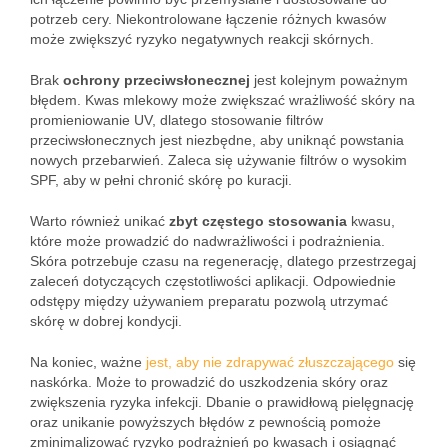
potrzeb cery. Niekontrolowane łączenie różnych kwasów
może zwiększyć ryzyko negatywnych reakcji skórnych.
Brak
ochrony przeciwsłonecznej
jest kolejnym poważnym
błędem. Kwas mlekowy może zwiększać wrażliwość skóry na
promieniowanie UV, dlatego stosowanie filtrów
przeciwsłonecznych jest niezbędne, aby uniknąć powstania
nowych przebarwień. Zaleca się używanie filtrów o wysokim
SPF, aby w pełni chronić skórę po kuracji.
Warto również unikać
zbyt częstego stosowania
kwasu,
które może prowadzić do nadwrażliwości i podrażnienia.
Skóra potrzebuje czasu na regenerację, dlatego przestrzegaj
zaleceń dotyczących częstotliwości aplikacji. Odpowiednie
odstępy między używaniem preparatu pozwolą utrzymać
skórę w dobrej kondycji.
Na koniec, ważne
jest, aby nie zdrapywać złuszczającego
się
naskórka. Może to prowadzić do uszkodzenia skóry oraz
zwiększenia ryzyka infekcji. Dbanie o prawidłową pielęgnację
oraz unikanie powyższych błędów z pewnością pomoże
zminimalizować ryzyko podrażnień po kwasach i osiągnąć