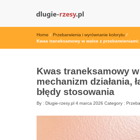
dlugie-rzesy.pl
Home
/
Przebarwienia i wyrównanie kolorytu
/
Kwas traneksamowy w walce z przebarwieniami: 
Kwas traneksamowy w 
mechanizm działania, ł
błędy stosowania
By :
Dlugie-rzesy.pl
4 marca 2026
Category :
Przeba