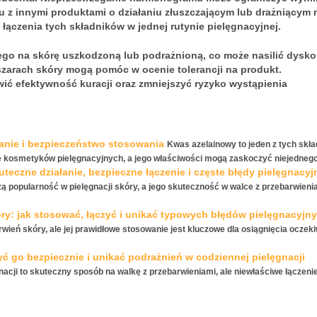
u z innymi produktami o działaniu złuszczającym lub drażniącym
 łączenia tych składników w jednej rutynie pielęgnacyjnej.
go na skórę uszkodzoną lub podrażnioną, co może nasilić dysko
szarach skóry mogą pomóc w ocenie tolerancji na produkt.
ić efektywność kuracji oraz zmniejszyć ryzyko wystąpienia
anie i bezpieczeństwo stosowania
Kwas azelainowy to jeden z tych skła
e kosmetyków pielęgnacyjnych, a jego właściwości mogą zaskoczyć niejednego.
teczne działanie, bezpieczne łączenie i częste błędy pielęgnacyj
ą popularność w pielęgnacji skóry, a jego skuteczność w walce z przebarwienia
ry: jak stosować, łączyć i unikać typowych błędów pielęgnacyjn
rwień skóry, ale jej prawidłowe stosowanie jest kluczowe dla osiągnięcia ocze
yć go bezpiecznie i unikać podrażnień w codziennej pielęgnacji
acji to skuteczny sposób na walkę z przebarwieniami, ale niewłaściwe łączenie