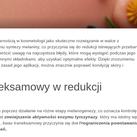
rnością w kosmetologii jako skuteczne rozwiązanie w walce z
u syntezy melaniny, co przyczynia się do redukcji istniejących przeba
wrócić uwagę na najczęstsze błędy, które mogą wystąpić podczas jego
z innymi składnikami, aby uzyskać optymalne efekty. Dzięki zrozumieniu
sad jego aplikacji, można znacznie poprawić kondycję skóry i
neksamowy w redukcji
 poprzez działanie na różne etapy melanogenezy, co oznacza kontrolę
est
zmniejszenie aktywności enzymu tyrozynazy
, który ma istotny w
, kwas traneksamowy przyczynia się do
r />ograniczenia powstawani
ień.