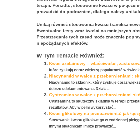
terapii. Ponadto, stosowanie kwasu w połączeni
prowadzić do
podrażnień
, dlatego należy unikać
Unikaj również stosowania kwasu traneksamowe
Ewentualne testy wrażliwości na mniejszych ob
Przestrzeganie tych zasad może znacznie popraw
niepożądanych efektów.
W Tym Temacie Również:
Kwas azelainowy – właściwości, zastosow
które zyskują coraz większą popularność w świeci
Niacynamid w walce z przebarwieniami: sku
Niacynamid to składnik, który zyskuje coraz większ
dobrze udokumentowana. Działa...
Cysteamina w walce z przebarwieniami skó
Cysteamina to skuteczny składnik w terapii przeba
rezultatów. Aby w pełni wykorzystać...
Kwas glikolowy na przebarwienia: jak łącz
Stosowanie kwasu glikolowego w codziennej pielęgn
innymi składnikami może prowadzić...