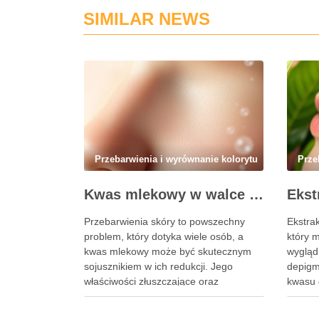
SIMILAR NEWS
Przebarwienia i wyrównanie kolorytu
Prze
Kwas mlekowy w walce z przebarwieniami: skuteczne działanie i najczęstsze błędy stosowania
Przebarwienia skóry to powszechny
Ekstrak
problem, który dotyka wiele osób, a
który 
kwas mlekowy może być skutecznym
wygląd
sojusznikiem w ich redukcji. Jego
depigm
właściwości złuszczające oraz
kwasu 
nawilżające sprawiają, że staje się
Jego w
coraz bardziej popularnym składnikiem
sprawia