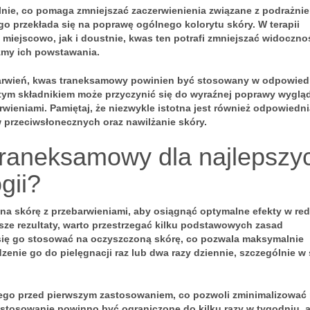
nie, co pomaga zmniejszać zaczerwienienia związane z podrażnie
ego
przekłada się na poprawę ogólnego kolorytu skóry. W terapii
iejscowo, jak i doustnie, kwas ten potrafi zmniejszać widoczno
zmy ich powstawania.
ebarwień, kwas traneksamowy powinien być stosowany w odpowied
tym składnikiem może przyczynić się do wyraźnej poprawy wyglą
rwieniami. Pamiętaj, że niezwykle istotna jest również odpowiedn
w przeciwsłonecznych oraz nawilżanie skóry.
traneksamowy dla najlepszy
gii?
na skórę z przebarwieniami, aby osiągnąć optymalne efekty w red
ze rezultaty, warto przestrzegać kilku podstawowych zasad
 się go stosować na oczyszczoną skórę, co pozwala maksymalnie
enie go do pielęgnacji raz lub dwa razy dziennie, szczególnie w
ego przed pierwszym zastosowaniem, co pozwoli zminimalizować 
 stosowanie powinno być ograniczone do kilku razy w tygodniu, 