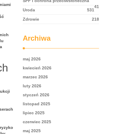
SPF i ochrona przeciwsłoneczna
niami
41
Uroda
531
ść
Zdrowie
218
nich
Archiwa
du
ia
maj 2026
ch
kwiecień 2026
marzec 2026
luty 2026
ukcji
styczeń 2026
listopad 2025
 serach
lipiec 2025
czerwiec 2025
ryzyko
maj 2025
aby