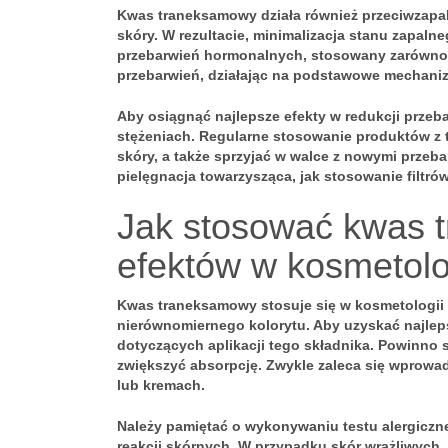
Kwas traneksamowy działa również przeciwzapal
skóry. W rezultacie,
minimalizacja stanu zapaln
przebarwień hormonalnych, stosowany zarówno m
przebarwień, działając na podstawowe mechani
Aby osiągnąć najlepsze efekty w redukcji prz
stężeniach. Regularne stosowanie produktów z 
skóry, a także sprzyjać w walce z nowymi przeba
pielęgnacja towarzysząca, jak stosowanie filtró
Jak stosować kwas 
efektów w kosmetolo
Kwas traneksamowy
stosuje się w kosmetologii 
nierównomiernego kolorytu. Aby uzyskać najleps
dotyczących aplikacji tego składnika. Powinno
zwiększyć absorpcję. Zwykle zaleca się wprowadz
lub kremach.
Należy pamiętać o wykonywaniu testu alergiczn
reakcji skórnych. W przypadku skór wrażliwych,