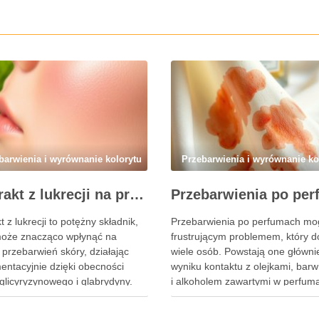
barwienia i wyrównanie kolorytu
Przebarwienia i wyrównanie ko
Ekstrakt z lukrecji na przebarwienia: jak działa i kiedy warto go stosować w pielęgnacji skóry
t z lukrecji to potężny składnik,
Przebarwienia po perfumach mo
może znacząco wpłynąć na
frustrującym problemem, który d
 przebarwień skóry, działając
wiele osób. Powstają one główni
entacyjnie dzięki obecności
wyniku kontaktu z olejkami, bar
glicyryzynowego i glabrydyny.
i alkoholem zawartymi w perfum
łaściwości rozjaśniające
prowadzi do nieestetycznych pl
ją, że jest szczególnie polecany
skórze i ubraniach. Zrozumienie