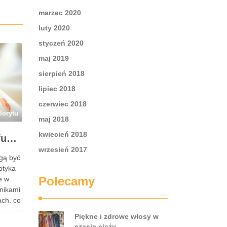
marzec 2020
luty 2020
styczeń 2020
maj 2019
sierpień 2018
lipiec 2018
czerwiec 2018
lorytu
maj 2018
kwiecień 2018
Przebarwienia po perfumach na ubraniach i skórze: przyczyny, usuwanie i zapobieganie błędom
wrzesień 2017
gą być
otyka
Polecamy
e w
wnikami
ach, co
am na
Piękne i zdrowe włosy w
czasie ciąży