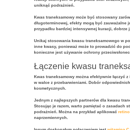
uniknąć podrażnień.
Kwas traneksamowy może być stosowany zarówno
długoterminowej, efekty mogą być zauważalne j
przypadku bardziej intensywnej kuracji, dobrze 
Unikaj stosowania kwasu traneksamowego w połąc
inne kwasy, ponieważ może to prowadzić do p
konieczne jest używanie ochrony przeciwsłonec
Łączenie kwasu traneks
Kwas traneksamowy
można efektywnie łączyć z 
w walce z przebarwieniami. Dobór odpowiednich
kosmetycznych.
Jednym z najlepszych partnerów dla kwasu tr
Stosując je razem, warto pamiętać o zasadach 
podrażnień. Można na przykład aplikować
retin
naprzemiennych.
Innym doskonałym połączeniem jest
witamina C