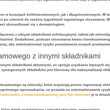
 w kuracjach krótkoterminowych, jak i długoterminowych. W ter
uż po czterech do sześciu tygodniach regularnego stosowania. W
jest skonsultować się z dermatologiem.
zeniu z silnymi składnikami exfoliacyjnymi, takimi jak retinoidy
odrażnień. Dodatkowo, podczas stosowania kwasu traneksamowe
znej, aby zminimalizować ryzyko powstawania nowych przebarwi
amowego z innymi składnikami
innymi składnikami aktywnymi, co sprzyja uzyskaniu lepszych w
 synergicznych składników jest kluczowy dla maksymalizacji efe
aneksamowego są
retinoidy
, które wspierają proces regeneracji skór
stopniowego wprowadzania, co pozwala na zminimalizowanie ryzy
ol wieczorem, a kwas traneksamowy rano lub stosować
je w dniac
, która działa rozjaśniająco i antyoksydacyjnie, wzmacniając