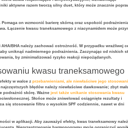
ki aktywne razem tworzą silny duet, który może znacznie popra
. Pomaga on wzmocnić barierę skórną oraz uspokoić podrażnienia
ażliwa. Łączenie kwasu traneksamowego z niacynamidem może przy
i AHA/BHA
należy zachować ostrożność. W przypadku wrażliwej c
, aby uniknąć nadmiernego podrażnienia. Zaczynając od niskich s
wania, by zminimalizować ryzyko reakcji niepożądanych.
osowaniu kwasu traneksamowego
efekty w walce z
przebarwieniami, ale niewłaściwe jego stosowan
 najczęstszych błędów należy
niewłaściwe dawkowanie
; zbyt mał
że podrażnić skórę. Ważne
jest także unikanie stosowania kwasu
eciwsłonecznej
. Słońce może zniwelować osiągnięte rezultaty i
a się stosowanie filtru o wysokim SPF codziennie, nawet w dni
ności
w aplikacji. Aby zauważyć efekty, kwas traneksamowy nale
oducenta. Nieprzestrzeganie harmonogramu może ograniczyć wynik