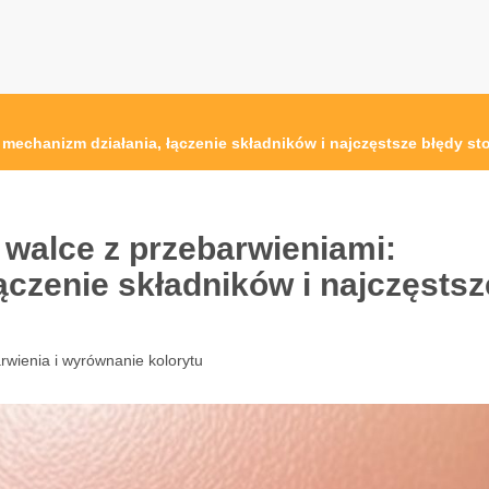
mechanizm działania, łączenie składników i najczęstsze błędy s
walce z przebarwieniami:
ączenie składników i najczęstsz
rwienia i wyrównanie kolorytu