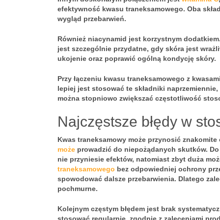
efektywność kwasu traneksamowego. Oba składni
wygląd przebarwień.
Również
niacynamid
jest korzystnym dodatkiem
jest szczególnie przydatne, gdy skóra jest wr
ukojenie oraz poprawić ogólną kondycję skóry.
Przy łączeniu kwasu traneksamowego z
kwasam
lepiej jest stosować te składniki naprzemiennie
można stopniowo zwiększać częstotliwość stoso
Najczęstsze błędy w st
Kwas traneksamowy
może przynosić znakomite 
może
prowadzić do niepożądanych skutków. Do
nie przyniesie efektów, natomiast zbyt duża mo
traneksamowego
bez odpowiedniej
ochrony prz
spowodować dalsze przebarwienia. Dlatego zalec
pochmurne.
Kolejnym częstym błędem jest
brak systematycz
stosować regularnie, zgodnie z zaleceniami pr