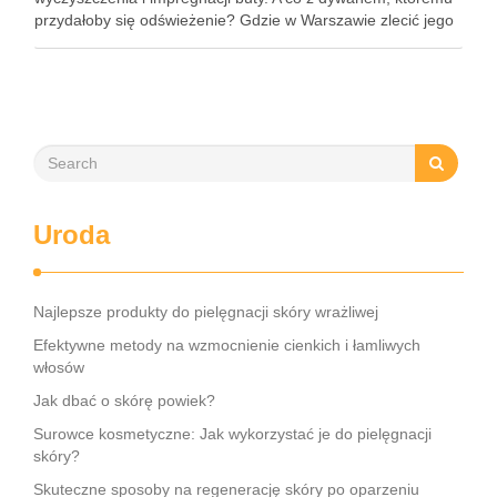
przydałoby się odświeżenie? Gdzie w Warszawie zlecić jego
pranie? Czego można spodziewać się po tej usłudze?
Brudnym dywanem …
Uroda
Najlepsze produkty do pielęgnacji skóry wrażliwej
Efektywne metody na wzmocnienie cienkich i łamliwych
włosów
Jak dbać o skórę powiek?
Surowce kosmetyczne: Jak wykorzystać je do pielęgnacji
skóry?
Skuteczne sposoby na regenerację skóry po oparzeniu