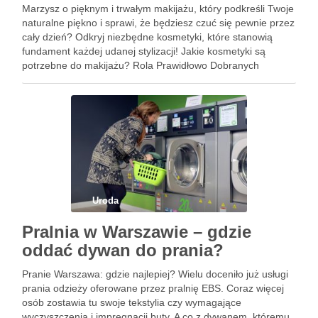
Marzysz o pięknym i trwałym makijażu, który podkreśli Twoje
naturalne piękno i sprawi, że będziesz czuć się pewnie przez
cały dzień? Odkryj niezbędne kosmetyki, które stanowią
fundament każdej udanej stylizacji! Jakie kosmetyki są
potrzebne do makijażu? Rola Prawidłowo Dobranych
Kosmetyków w Makijażu Makijaż jest nie tylko formą
wyrażania siebie, ale …
Uroda
Pralnia w Warszawie – gdzie
oddać dywan do prania?
Pranie Warszawa: gdzie najlepiej? Wielu doceniło już usługi
prania odzieży oferowane przez pralnię EBS. Coraz więcej
osób zostawia tu swoje tekstylia czy wymagające
wyczyszczenia i impregnacji buty. A co z dywanem, któremu