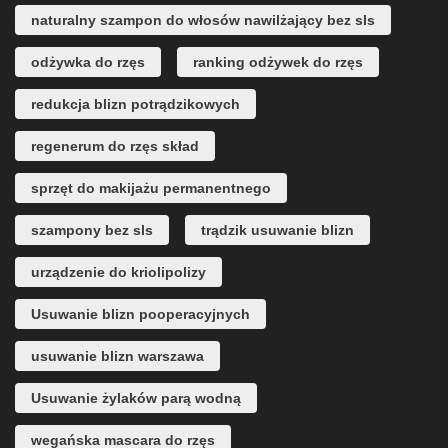
naturalny szampon do włosów nawilżający bez sls
odżywka do rzęs
ranking odżywek do rzęs
redukcja blizn potrądzikowych
regenerum do rzęs skład
sprzęt do makijażu permanentnego
szampony bez sls
trądzik usuwanie blizn
urządzenie do kriolipolizy
Usuwanie blizn pooperacyjnych
usuwanie blizn warszawa
Usuwanie żylaków parą wodną
wegańska mascara do rzęs