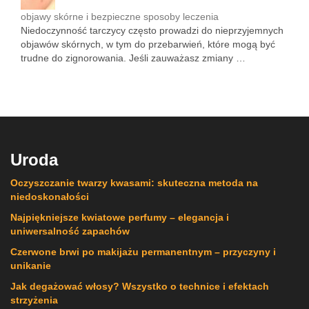
objawy skórne i bezpieczne sposoby leczenia
Niedoczynność tarczycy często prowadzi do nieprzyjemnych
objawów skórnych, w tym do przebarwień, które mogą być
trudne do zignorowania. Jeśli zauważasz zmiany …
Uroda
Oczyszczanie twarzy kwasami: skuteczna metoda na
niedoskonałości
Najpiękniejsze kwiatowe perfumy – elegancja i
uniwersalność zapachów
Czerwone brwi po makijażu permanentnym – przyczyny i
unikanie
Jak degażować włosy? Wszystko o technice i efektach
strzyżenia