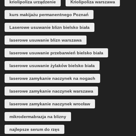
kriolipoliza urządzenie
Kriolipoliza warszawa
kurs makijażu permanentnego Poznań
Laserowe usuwanie blizn bielsko biała
laserowe usuwanie blizn warszawa
laserowe usuwanie przebarwień bielsko biała
laserowe usuwanie żylaków bielsko biała
laserowe zamykanie naczynek na nogach
laserowe zamykanie naczynek warszawa
laserowe zamykanie naczynek wrocław
mikrodermabrazja na blizny
najlepsze serum do rzęs