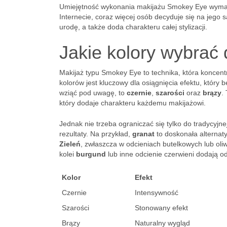
Umiejętność wykonania makijażu Smokey Eye wymaga
Internecie, coraz więcej osób decyduje się na jego
urodę, a także doda charakteru całej stylizacji.
Jakie kolory wybrać
Makijaż typu Smokey Eye to technika, która koncent
kolorów jest kluczowy dla osiągnięcia efektu, który 
wziąć pod uwagę, to
czernie
,
szarości
oraz
brązy
.
który dodaje charakteru każdemu makijażowi.
Jednak nie trzeba ograniczać się tylko do tradycyj
rezultaty. Na przykład,
granat
to doskonała alternat
Zieleń
, zwłaszcza w odcieniach butelkowych lub oli
kolei
burgund
lub inne odcienie czerwieni dodają o
Kolor
Efekt
Czernie
Intensywność
Szarości
Stonowany efekt
Brązy
Naturalny wygląd