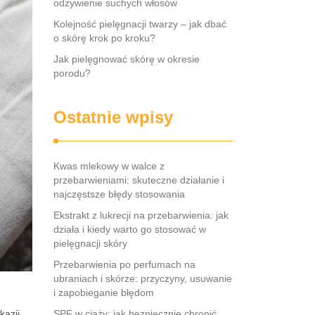
odżywienie suchych włosów
Kolejność pielęgnacji twarzy – jak dbać
o skórę krok po kroku?
Jak pielęgnować skórę w okresie
porodu?
Ostatnie wpisy
Kwas mlekowy w walce z
przebarwieniami: skuteczne działanie i
najczęstsze błędy stosowania
Ekstrakt z lukrecji na przebarwienia: jak
działa i kiedy warto go stosować w
pielęgnacji skóry
Przebarwienia po perfumach na
ubraniach i skórze: przyczyny, usuwanie
i zapobieganie błędom
kazji,
SPF w ciąży: jak bezpiecznie chronić