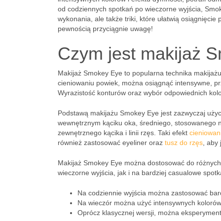
od codziennych spotkań po wieczorne wyjścia, Smo
wykonania, ale także triki, które ułatwią osiągnięcie
pewnością przyciągnie uwagę!
Czym jest makijaż 
Makijaż Smokey Eye to popularna technika makijażu,
cieniowaniu powiek, można osiągnąć intensywne, prz
Wyrazistość konturów oraz wybór odpowiednich koloró
Podstawą makijażu Smokey Eye jest zazwyczaj użycie 
wewnętrznym kąciku oka, średniego, stosowanego na 
zewnętrznego kącika i linii rzęs. Taki efekt
cieniowan
również zastosować eyeliner oraz
tusz do rzęs
, aby 
Makijaż Smokey Eye można dostosować do różnych ok
wieczorne wyjścia, jak i na bardziej casualowe spotk
Na codziennie wyjścia można zastosować bardz
Na wieczór można użyć intensywnych kolorów, 
Oprócz klasycznej wersji, można eksperymento