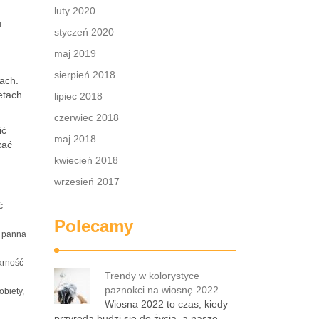
luty 2020
u
styczeń 2020
maj 2019
sierpień 2018
iach.
etach
lipiec 2018
czerwiec 2018
ić
maj 2018
kać
kwiecień 2018
wrzesień 2017
ć
Polecamy
a panna
arność
Trendy w kolorystyce
paznokci na wiosnę 2022
biety,
Wiosna 2022 to czas, kiedy
przyroda budzi się do życia, a nasze