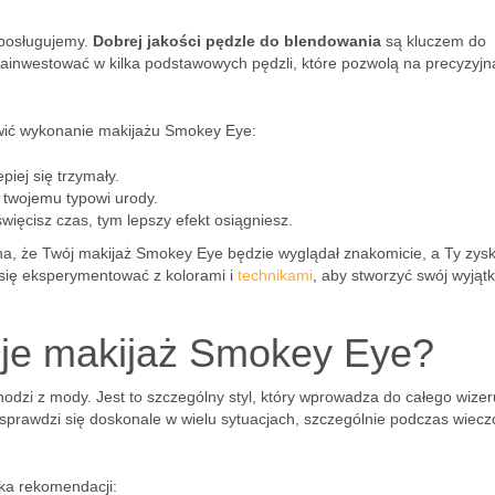
 posługujemy.
Dobrej jakości pędzle do blendowania
są kluczem do
zainwestować w kilka podstawowych pędzli, które pozwolą na precyzyjn
wić wykonanie makijażu Smokey Eye:
piej się trzymały.
ą twojemu typowi urody.
więcisz czas, tym lepszy efekt osiągniesz.
, że Twój makijaż Smokey Eye będzie wyglądał znakomicie, a Ty zys
się eksperymentować z kolorami i
technikami
, aby stworzyć swój wyjąt
uje makijaż Smokey Eye?
hodzi z mody. Jest to szczególny styl, który wprowadza do całego wize
 sprawdzi się doskonale w wielu sytuacjach, szczególnie podczas wiec
lka rekomendacji: