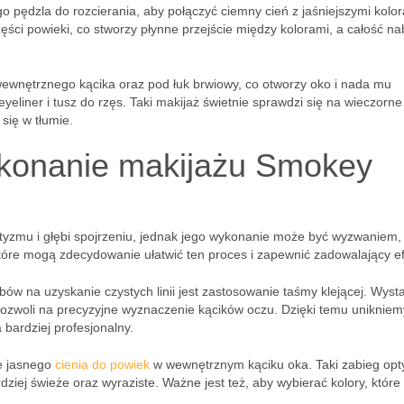
go pędzla do rozcierania, aby połączyć ciemny cień z jaśniejszymi kolo
ści powieki, co stworzy płynne przejście między kolorami, a całość na
wewnętrznego kącika oraz pod łuk brwiowy, co otworzy oko i nada mu
yeliner i tusz do rzęs. Taki makijaż świetnie sprawdzi się na wieczorne
się w tłumie.
wykonanie makijażu Smokey
tyzmu i głębi spojrzeniu, jednak jego wykonanie może być wyzwaniem,
, które mogą zdecydowanie ułatwić ten proces i zapewnić zadowalający ef
ów na uzyskanie czystych linii jest zastosowanie taśmy klejącej. Wyst
o pozwoli na precyzyjne wyznaczenie kącików oczu. Dzięki temu unikniem
bardziej profesjonalny.
ie jasnego
cienia do powiek
w wewnętrznym kąciku oka. Taki zabieg opt
rdziej świeże oraz wyraziste. Ważne jest też, aby wybierać kolory, które