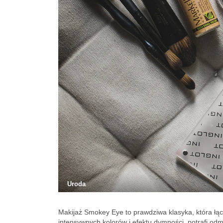
Uroda
Makijaż Smokey Eye to prawdziwa klasyka, która łąc
intensywnych kolorów i efektu dymności, potrafi odmi