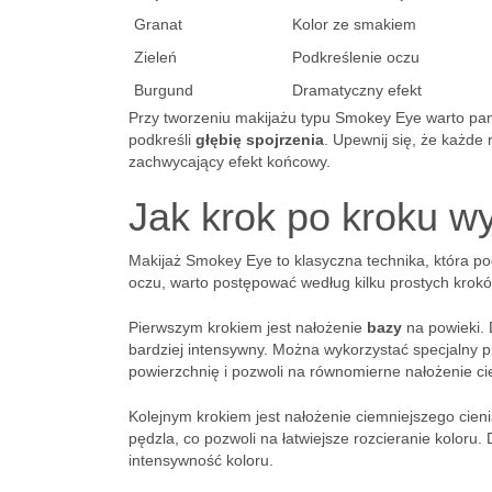
Granat
Kolor ze smakiem
Zieleń
Podkreślenie oczu
Burgund
Dramatyczny efekt
Przy tworzeniu makijażu typu Smokey Eye warto pa
podkreśli
głębię spojrzenia
. Upewnij się, że każde
zachwycający efekt końcowy.
Jak krok po kroku 
Makijaż Smokey Eye to klasyczna technika, która po
oczu, warto postępować według kilku prostych krokó
Pierwszym krokiem jest nałożenie
bazy
na powieki. D
bardziej intensywny. Można wykorzystać specjalny pr
powierzchnię i pozwoli na równomierne nałożenie cie
Kolejnym krokiem jest nałożenie ciemniejszego cien
pędzla, co pozwoli na łatwiejsze rozcieranie koloru. 
intensywność koloru.