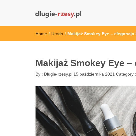
dlugie-rzesy.pl
Home
/
Uroda
/
Makijaż Smokey Eye – elegancja 
Makijaż Smokey Eye – 
By :
Dlugie-rzesy.pl
15 października 2021
Category 