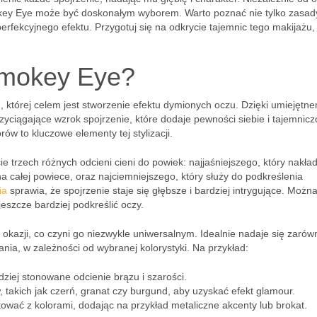
key Eye może być doskonałym wyborem. Warto poznać nie tylko zasad
 perfekcyjnego efektu. Przygotuj się na odkrycie tajemnic tego makijażu, 
Smokey Eye?
 której celem jest stworzenie efektu dymionych oczu. Dzięki umiejętn
yciągające wzrok spojrzenie, które dodaje pewności siebie i tajemnicz
w to kluczowe elementy tej stylizacji.
trzech różnych odcieni cieni do powiek: najjaśniejszego, który nakład
całej powiece, oraz najciemniejszego, który służy do podkreślenia
ia
sprawia, że spojrzenie staje się głębsze i bardziej intrygujące. Możn
jeszcze bardziej podkreślić oczy.
azji, co czyni go niezwykle uniwersalnym. Idealnie nadaje się zarów
ania, w zależności od wybranej kolorystyki. Na przykład:
iej stonowane odcienie brązu i szarości.
takich jak czerń, granat czy burgund, aby uzyskać efekt glamour.
wać z kolorami, dodając na przykład metaliczne akcenty lub brokat.