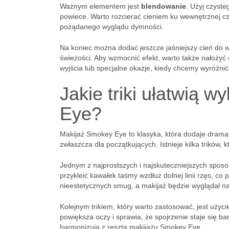
Ważnym elementem jest
blendowanie
. Użyj czyste
powiece. Warto rozcierać cieniem ku wewnętrznej czę
pożądanego wyglądu dymności.
Na koniec można dodać jeszcze jaśniejszy cień do 
świeżości. Aby wzmocnić efekt, warto także nałożyć e
wyjścia lub specjalne okazje, kiedy chcemy wyróżnić 
Jakie triki ułatwią 
Eye?
Makijaż Smokey Eye to klasyka, która dodaje drama
zwłaszcza dla początkujących. Istnieje kilka trików
Jednym z najprostszych i najskuteczniejszych sposob
przykleić kawałek taśmy wzdłuż dolnej linii rzęs, c
nieestetycznych smug, a makijaż będzie wyglądał na 
Kolejnym trikiem, który warto zastosować, jest użyc
powiększa oczy i sprawia, że spojrzenie staje się ba
harmonizują z resztą makijażu Smokey Eye.