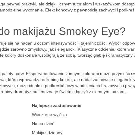
 pewnej praktyki, ale dzięki licznym tutorialom i wskazówkom dostę
 samodzielne wykonanie. Efekt końcowy z pewnością zachwyci i podkreśl
 do makijażu Smokey Eye?
ruje się na nadaniu oczom intensywności i tajemniczości. Wybór odpow
będzie zarówno zmysłowy, jak i elegancki. Klasyczne odcienie, które war
 Te kolory doskonale współgrają ze sobą, tworząc głębię i dramatyczny 
nej palety barw. Eksperymentowanie z innymi kolorami może przynieść ś
ywa, która wprowadza odrobinę koloru, ale nadal zachowuje elegancki 
wkowych, może idealnie podkreślić oczy w odcieniach brązowych i piwn
drobiny dramatyzmu i można je świetnie łączyć z ciemnymi bazami.
Najlepsze zastosowanie
Wieczorne wyjścia
Na co dzień
Makijaż dzienny