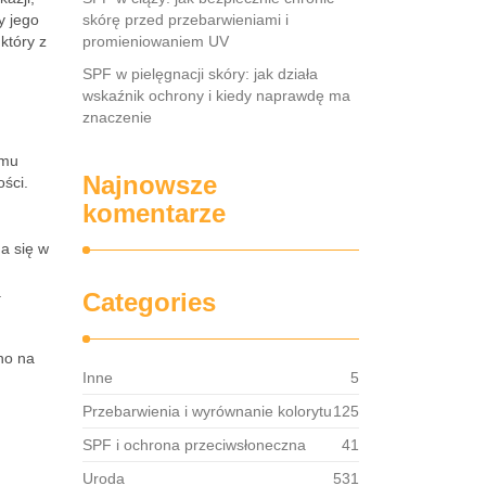
y jego
skórę przed przebarwieniami i
który z
promieniowaniem UV
SPF w pielęgnacji skóry: jak działa
wskaźnik ochrony i kiedy naprawdę ma
znaczenie
emu
Najnowsze
ości.
komentarze
a się w
a
Categories
no na
Inne
5
Przebarwienia i wyrównanie kolorytu
125
SPF i ochrona przeciwsłoneczna
41
Uroda
531