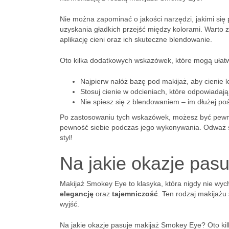
Nie można zapominać o jakości narzędzi, jakimi się
uzyskania gładkich przejść między kolorami. Warto 
aplikację cieni oraz ich skuteczne blendowanie.
Oto kilka dodatkowych wskazówek, które mogą ułat
Najpierw nałóż bazę pod makijaż, aby cienie le
Stosuj cienie w odcieniach, które odpowiadaj
Nie spiesz się z blendowaniem – im dłużej poś
Po zastosowaniu tych wskazówek, możesz być pewna
pewność siebie podczas jego wykonywania. Odważ 
styl!
Na jakie okazje pas
Makijaż Smokey Eye to klasyka, która nigdy nie wyc
elegancję
oraz
tajemniczość
. Ten rodzaj makijażu
wyjść.
Na jakie okazje pasuje makijaż Smokey Eye? Oto ki