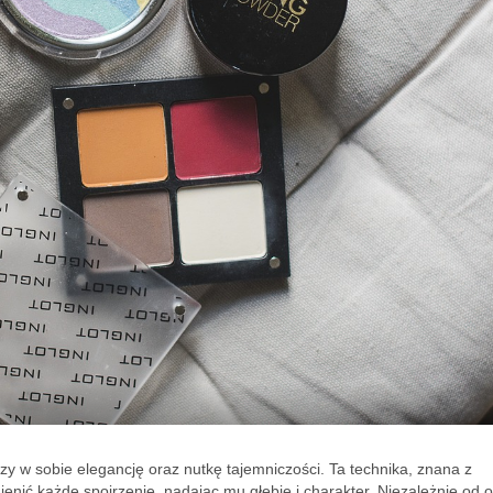
zy w sobie elegancję oraz nutkę tajemniczości. Ta technika, znana z
enić każde spojrzenie, nadając mu głębię i charakter. Niezależnie od o