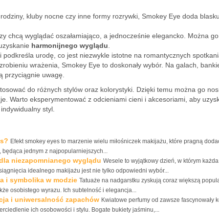
urodziny, kluby nocne czy inne formy rozrywki, Smokey Eye doda blask
tórzy chcą wyglądać oszałamiająco, a jednocześnie elegancko. Można go
 uzyskanie
harmonijnego wyglądu
.
i podkreśla urodę, co jest niezwykle istotne na romantycznych spotkan
robieniu wrażenia, Smokey Eye to doskonały wybór. Na galach, banki
ą przyciągnie uwagę.
sować do różnych stylów oraz kolorystyki. Dzięki temu można go nos
zje. Warto eksperymentować z odcieniami cieni i akcesoriami, aby uzys
indywidualny styl.
es?
Efekt smokey eyes to marzenie wielu miłośniczek makijażu, które pragną doda
a, będąca jednym z najpopularniejszych...
ć dla niezapomnianego wyglądu
Wesele to wyjątkowy dzień, w którym każd
ągnięcia idealnego makijażu jest nie tylko odpowiedni wybór...
a i symbolika w modzie
Tatuaże na nadgarstku zyskują coraz większą popul
kże osobistego wyrazu. Ich subtelność i elegancja...
cja i uniwersalność zapachów
Kwiatowe perfumy od zawsze fascynowały ko
erciedlenie ich osobowości i stylu. Bogate bukiety jaśminu,...