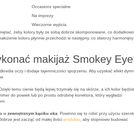
Occasions specialne
Na imprezy
Wieczorne wyjścia
miętać, żeby kolory były ze sobą dobrze skomponowane, co dodatkowo
 nałożenie koloru płynnie przechodzi w następny, co stworzy harmonijny 
wykonać makijaż Smokey Eye
dkreśla oczy i dodaje tajemniczości spojrzeniu. Aby uzyskać efekt dym
w.
zięki temu cienie będą lepiej trzymały się na skórze, a ich kolor będzi
imer do powiek lub po prostu odrobinę korektora, który wygładzi
ni.
ia w
zewnętrznym kąciku oka
. Powinno się to robić przy użyciu szero
Dobrze jest zacząć od małej ilości
produktu
, aby stopniowo budować