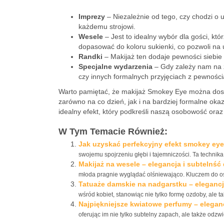
Imprezy
– Niezależnie od tego, czy chodzi o 
każdemu strojowi.
Wesele
– Jest to idealny wybór dla gości, k
dopasować do koloru sukienki, co pozwoli na
Randki
– Makijaż ten dodaje pewności siebie 
Specjalne wydarzenia
– Gdy zależy nam na z
czy innych formalnych przyjęciach z pewności
Warto pamiętać, że makijaż Smokey Eye można dosto
zarówno na co dzień, jak i na bardziej formalne oka
idealny efekt, który podkreśli naszą osobowość oraz 
W Tym Temacie Również:
Jak uzyskać perfekcyjny efekt smokey ey
swojemu spojrzeniu głębi i tajemniczości. Ta technik
Makijaż na wesele – elegancja i subtelnś
młoda pragnie wyglądać olśniewająco. Kluczem do osi
Tatuaże damskie na nadgarstku – elegancj
wśród kobiet, stanowiąc nie tylko formę ozdoby, ale ta
Najpiękniejsze kwiatowe perfumy – elegan
oferując im nie tylko subtelny zapach, ale także odzwi