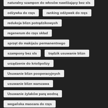
naturalny szampon do włosów nawilżający bez sls
odżywka do rzęs
ranking odżywek do rzęs
redukcja blizn potrądzikowych
regenerum do rzęs skład
sprzęt do makijażu permanentnego
szampony bez sls
trądzik usuwanie blizn
urządzenie do kriolipolizy
Usuwanie blizn pooperacyjnych
usuwanie blizn warszawa
Usuwanie żylaków parą wodną
wegańska mascara do rzęs