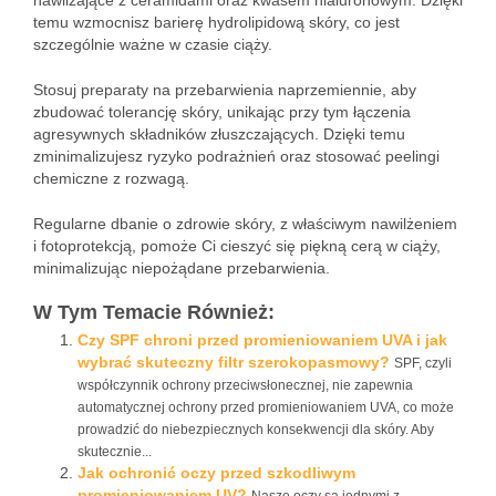
nawilżające z ceramidami oraz kwasem hialuronowym. Dzięki
temu wzmocnisz barierę hydrolipidową skóry, co jest
szczególnie ważne w czasie ciąży.
Stosuj preparaty na przebarwienia naprzemiennie, aby
zbudować tolerancję skóry, unikając przy tym łączenia
agresywnych składników złuszczających. Dzięki temu
zminimalizujesz ryzyko podrażnień oraz stosować peelingi
chemiczne z rozwagą.
Regularne dbanie o zdrowie skóry, z właściwym nawilżeniem
i fotoprotekcją, pomoże Ci cieszyć się piękną cerą w ciąży,
minimalizując niepożądane przebarwienia.
W Tym Temacie Również:
Czy SPF chroni przed promieniowaniem UVA i jak
wybrać skuteczny filtr szerokopasmowy?
SPF, czyli
współczynnik ochrony przeciwsłonecznej, nie zapewnia
automatycznej ochrony przed promieniowaniem UVA, co może
prowadzić do niebezpiecznych konsekwencji dla skóry. Aby
skutecznie...
Jak ochronić oczy przed szkodliwym
promieniowaniem UV?