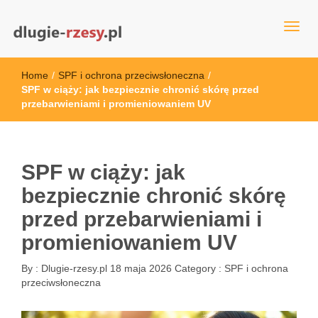
dlugie-rzesy.pl
Home
/
SPF i ochrona przeciwsłoneczna
/
SPF w ciąży: jak bezpiecznie chronić skórę przed
przebarwieniami i promieniowaniem UV
SPF w ciąży: jak
bezpiecznie chronić skórę
przed przebarwieniami i
promieniowaniem UV
By :
Dlugie-rzesy.pl
18 maja 2026
Category :
SPF i ochrona
przeciwsłoneczna