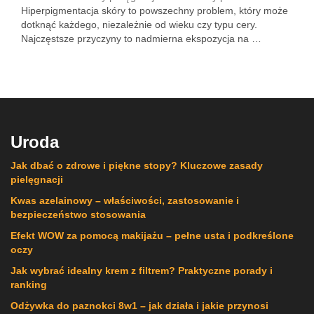
Hiperpigmentacja skóry to powszechny problem, który może
dotknąć każdego, niezależnie od wieku czy typu cery.
Najczęstsze przyczyny to nadmierna ekspozycja na …
Uroda
Jak dbać o zdrowe i piękne stopy? Kluczowe zasady
pielęgnacji
Kwas azelainowy – właściwości, zastosowanie i
bezpieczeństwo stosowania
Efekt WOW za pomocą makijażu – pełne usta i podkreślone
oczy
Jak wybrać idealny krem z filtrem? Praktyczne porady i
ranking
Odżywka do paznokci 8w1 – jak działa i jakie przynosi