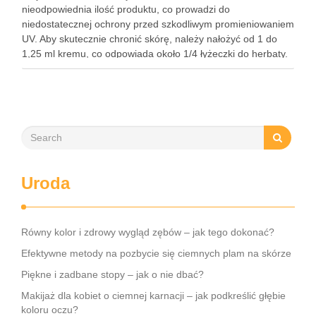
nieodpowiednia ilość produktu, co prowadzi do
niedostatecznej ochrony przed szkodliwym promieniowaniem
UV. Aby skutecznie chronić skórę, należy nałożyć od 1 do
1,25 ml kremu, co odpowiada około 1/4 łyżeczki do herbaty.
Kluczowe jest także, aby stosować go jako ostatni krok w …
Uroda
Równy kolor i zdrowy wygląd zębów – jak tego dokonać?
Efektywne metody na pozbycie się ciemnych plam na skórze
Piękne i zadbane stopy – jak o nie dbać?
Makijaż dla kobiet o ciemnej karnacji – jak podkreślić głębie
koloru oczu?