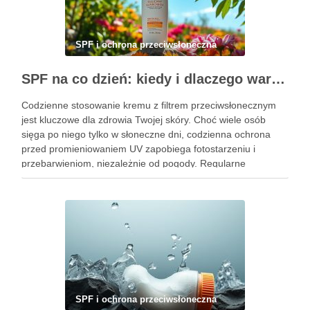
SPF i ochrona przeciwsłoneczna
SPF na co dzień: kiedy i dlaczego warto sięgać po krem z filtrem przeciwsłonecznym
Codzienne stosowanie kremu z filtrem przeciwsłonecznym
jest kluczowe dla zdrowia Twojej skóry. Choć wiele osób
sięga po niego tylko w słoneczne dni, codzienna ochrona
przed promieniowaniem UV zapobiega fotostarzeniu i
przebarwieniom, niezależnie od pogody. Regularne
aplikowanie filtrów przeciwsłonecznych to inwestycja w
piękną i zdrową cerę na lata. Warto zrozumieć, jak …
SPF i ochrona przeciwsłoneczna