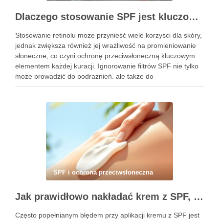
Dlaczego stosowanie SPF jest kluczowe podczas kuracji retinolem i jak to robić prawidłowo
Stosowanie retinolu może przynieść wiele korzyści dla skóry,
jednak zwiększa również jej wrażliwość na promieniowanie
słoneczne, co czyni ochronę przeciwsłoneczną kluczowym
elementem każdej kuracji. Ignorowanie filtrów SPF nie tylko
może prowadzić do podrażnień, ale także do
nieestetycznych przebarwień. Dlatego codzienne stosowanie
kremu z filtrem jest niezbędne, aby maksymalizować efekty
retinolu …
SPF i ochrona przeciwsłoneczna
Jak prawidłowo nakładać krem z SPF, by uniknąć podrażnień i zapewnić skuteczną ochronę skóry
Często popełnianym błędem przy aplikacji kremu z SPF jest