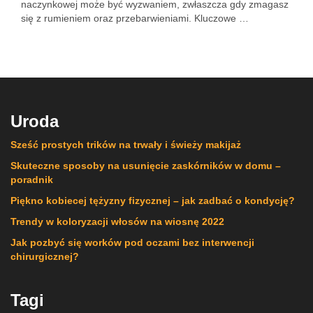
naczynkowej może być wyzwaniem, zwłaszcza gdy zmagasz
się z rumieniem oraz przebarwieniami. Kluczowe …
Uroda
Sześć prostych trików na trwały i świeży makijaż
Skuteczne sposoby na usunięcie zaskórników w domu –
poradnik
Piękno kobiecej tężyzny fizycznej – jak zadbać o kondycję?
Trendy w koloryzacji włosów na wiosnę 2022
Jak pozbyć się worków pod oczami bez interwencji
chirurgicznej?
Tagi