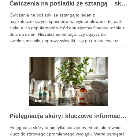
Ćwiczenia na pośladki ze sztangą – skuteczne metody i techniki treningowe
Ćwiczenia na pośladki ze sztangą to jeden z
najskuteczniejszych sposobów na wymodelowanie tej partii
ciała, a ich popularność wśród entuzjastów fitnessu rośnie z
dnia na dzień. Niezależnie od tego, czy dążysz do
zwiększenia siły, poprawy sylwetki, czy po prostu chcesz
poczuć się lepiej w swoim ciele, odpowiednio dobrane
ćwiczenia mogą …
Uroda
Pielęgnacja skóry: kluczowe informacje i skuteczne metody
Pielęgnacja skóry to nie tylko codzienny rytuał, ale również
klucz do zdrowego i promiennego wyglądu. Warto pamiętać,