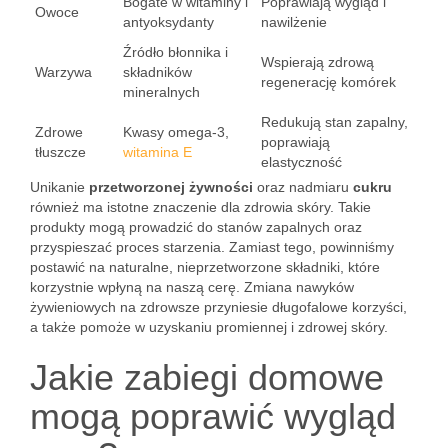
Bogate w witaminy i
Poprawiają wygląd i
Owoce
antyoksydanty
nawilżenie
Źródło błonnika i
Wspierają zdrową
Warzywa
składników
regenerację komórek
mineralnych
Redukują stan zapalny,
Zdrowe
Kwasy omega-3,
poprawiają
tłuszcze
witamina E
elastyczność
Unikanie
przetworzonej żywności
oraz nadmiaru
cukru
również ma istotne znaczenie dla zdrowia skóry. Takie
produkty mogą prowadzić do stanów zapalnych oraz
przyspieszać proces starzenia. Zamiast tego, powinniśmy
postawić na naturalne, nieprzetworzone składniki, które
korzystnie wpłyną na naszą cerę. Zmiana nawyków
żywieniowych na zdrowsze przyniesie długofalowe korzyści,
a także pomoże w uzyskaniu promiennej i zdrowej skóry.
Jakie zabiegi domowe
mogą poprawić wygląd