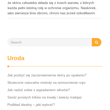
że skóra człowieka składa się z trzech warstw, z których
każda pełni istotną rolę w ochronie organizmu. Naskórek,
jako pierwsza linia obrony, chroni nas przed szkodliwymi
czynnikami zewnętrznymi, a nawilżająca skóra właściwa,
złożona …
Uroda
Jak pozbyć się zaczerwienienia skóry po opalaniu?
Skuteczne naturalne metody na wzmocnienie rzęs
Jak radzić sobie z wypadaniem włosów?
Sześć prostych trików na trwały i świeży makijaż
Podkład idealny – jaki wybrać?