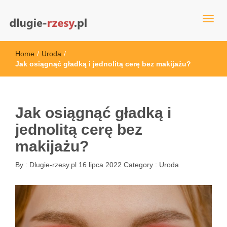
dlugie-rzesy.pl
Home
/
Uroda
/
Jak osiągnąć gładką i jednolitą cerę bez makijażu?
Jak osiągnąć gładką i
jednolitą cerę bez
makijażu?
By :
Dlugie-rzesy.pl
16 lipca 2022
Category :
Uroda