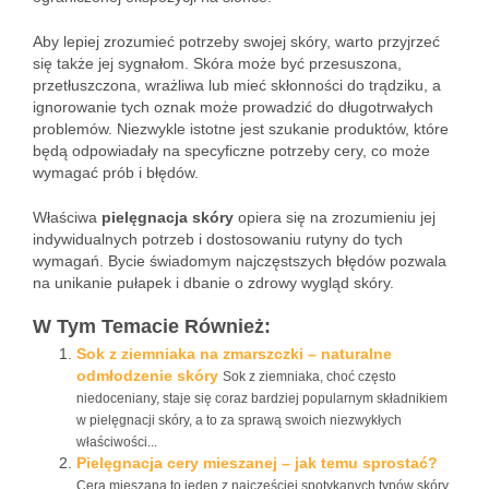
Aby lepiej zrozumieć potrzeby swojej skóry, warto przyjrzeć
się także jej sygnałom. Skóra może być przesuszona,
przetłuszczona, wrażliwa lub mieć skłonności do trądziku, a
ignorowanie tych oznak może prowadzić do długotrwałych
problemów. Niezwykle istotne jest szukanie produktów, które
będą odpowiadały na specyficzne potrzeby cery, co może
wymagać prób i błędów.
Właściwa
pielęgnacja skóry
opiera się na zrozumieniu jej
indywidualnych potrzeb i dostosowaniu rutyny do tych
wymagań. Bycie świadomym najczęstszych błędów pozwala
na unikanie pułapek i dbanie o zdrowy wygląd skóry.
W Tym Temacie Również:
Sok z ziemniaka na zmarszczki – naturalne
odmłodzenie skóry
Sok z ziemniaka, choć często
niedoceniany, staje się coraz bardziej popularnym składnikiem
w pielęgnacji skóry, a to za sprawą swoich niezwykłych
właściwości...
Pielęgnacja cery mieszanej – jak temu sprostać?
Cera mieszana to jeden z najczęściej spotykanych typów skóry,