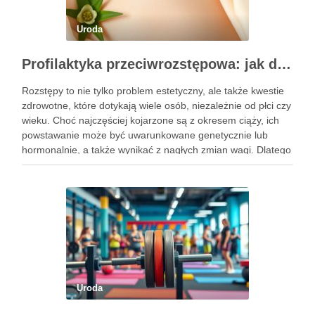
Uroda
Profilaktyka przeciwrozstępowa: jak dbać o skórę skutecznie?
Rozstępy to nie tylko problem estetyczny, ale także kwestie
zdrowotne, które dotykają wiele osób, niezależnie od płci czy
wieku. Choć najczęściej kojarzone są z okresem ciąży, ich
powstawanie może być uwarunkowane genetycznie lub
hormonalnie, a także wynikać z nagłych zmian wagi. Dlatego
kluczowe jest, aby już od najmłodszych lat zadbać …
Uroda