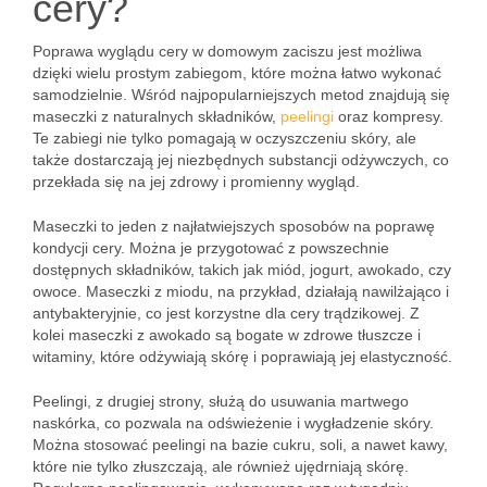
cery?
Poprawa wyglądu cery w domowym zaciszu jest możliwa
dzięki wielu prostym zabiegom, które można łatwo wykonać
samodzielnie. Wśród najpopularniejszych metod znajdują się
maseczki z naturalnych składników,
peelingi
oraz kompresy.
Te zabiegi nie tylko pomagają w oczyszczeniu skóry, ale
także dostarczają jej niezbędnych substancji odżywczych, co
przekłada się na jej zdrowy i promienny wygląd.
Maseczki to jeden z najłatwiejszych sposobów na poprawę
kondycji cery. Można je przygotować z powszechnie
dostępnych składników, takich jak miód, jogurt, awokado, czy
owoce. Maseczki z miodu, na przykład, działają nawilżająco i
antybakteryjnie, co jest korzystne dla cery trądzikowej. Z
kolei maseczki z awokado są bogate w zdrowe tłuszcze i
witaminy, które odżywiają skórę i poprawiają jej elastyczność.
Peelingi, z drugiej strony, służą do usuwania martwego
naskórka, co pozwala na odświeżenie i wygładzenie skóry.
Można stosować peelingi na bazie cukru, soli, a nawet kawy,
które nie tylko złuszczają, ale również ujędrniają skórę.