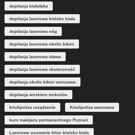
depilacja białołęka
depilacja laserowa bielsko biała
depilacja laserowa nóg
depilacja laserowa okolic bikini
depilacja laserowa oława
depilacja laserowa skuteczność
depilacja okolic bikini warszawa
depilacja woskiem mokotów
kriolipoliza urządzenie
Kriolipoliza warszawa
kurs makijażu permanentnego Poznań
Laserowe usuwanie blizn bielsko biała