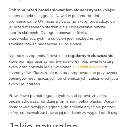
Ochrona przed promieniowaniem słonecznym
to kolejny
istotny aspekt pielęgnacji. Nawet w pochmurne dni
promieniowanie UV może wpływać na skórę, prowadząc do
jej przedwczesnego starzenia się i zwiększenia ryzyka
chorób skórnych. Dlatego stosowanie filtrów
przeciwsłonecznych na co dzień jest niezbędne, aby
zminimalizować negatywne skutki słońca.
Nie można zapominać również o
regularnym złuszczaniu
,
które pomaga usunąć martwy naskórek, poprawia teksturę
skóry oraz pozwala lepiej wchłonąć
składniki aktywne
z
kosmetyków. Złuszczanie można przeprowadzać przy użyciu
peelingów mechanicznych lub chemicznych, zależnie od typu
skóry i jej potrzeb.
Prawidłowe przestrzeganie tych zasad sprawi, że skóra
będzie zdrowsza, bardziej promienna i pełna blasku. Warto
dostosować swoją pielęgnację do zmieniających się potrzeb
skóry, co pozwoli zachować jej młodzieńczy wygląd na dłużej.
Jakie naturalne