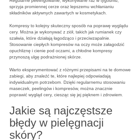
Regularne peelingowanie, wykonywane raz w tygodniu,
sprzyja promiennej cerze oraz lepszemu wchłanianiu
składników aktywnych zawartych w kosmetykach.
Kompresy to kolejny skuteczny sposób na poprawę wyglądu
cery. Można je wykonywać z ziół, takich jak rumianek czy
szałwia, które działają łagodząco i przeciwzapalnie.
Stosowanie ciepłych kompresów na oczy może załagodzić
opuchliznę i cienie pod oczami, a chłodne kompresy
przynoszą ulgę podrażnionej skórze.
Warto eksperymentować z różnymi przepisami na te domowe
zabiegi, aby znaleźć te, które najlepiej odpowiadają
indywidualnym potrzebom. Dzięki regularnemu stosowaniu
maseczek, peelingów i kompresów, można znacznie
poprawić wygląd cery, ciesząc się jej pięknem i zdrowiem.
Jakie są najczęstsze
błędy w pielęgnacji
skóry?