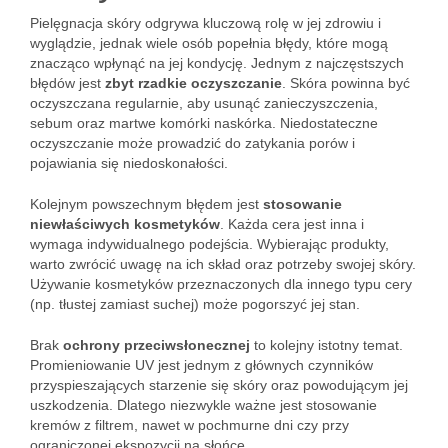
Pielęgnacja skóry odgrywa kluczową rolę w jej zdrowiu i
wyglądzie, jednak wiele osób popełnia błędy, które mogą
znacząco wpłynąć na jej kondycję. Jednym z najczęstszych
błędów jest
zbyt rzadkie oczyszczanie
. Skóra powinna być
oczyszczana regularnie, aby usunąć zanieczyszczenia,
sebum oraz martwe komórki naskórka. Niedostateczne
oczyszczanie może prowadzić do zatykania porów i
pojawiania się niedoskonałości.
Kolejnym powszechnym błędem jest
stosowanie
niewłaściwych kosmetyków
. Każda cera jest inna i
wymaga indywidualnego podejścia. Wybierając produkty,
warto zwrócić uwagę na ich skład oraz potrzeby swojej skóry.
Używanie kosmetyków przeznaczonych dla innego typu cery
(np. tłustej zamiast suchej) może pogorszyć jej stan.
Brak
ochrony przeciwsłonecznej
to kolejny istotny temat.
Promieniowanie UV jest jednym z głównych czynników
przyspieszających starzenie się skóry oraz powodującym jej
uszkodzenia. Dlatego niezwykle ważne jest stosowanie
kremów z filtrem, nawet w pochmurne dni czy przy
ograniczonej ekspozycji na słońce.