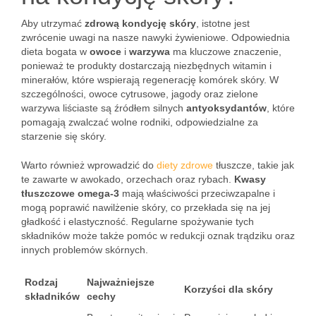
Aby utrzymać
zdrową kondycję skóry
, istotne jest
zwrócenie uwagi na nasze nawyki żywieniowe. Odpowiednia
dieta bogata w
owoce
i
warzywa
ma kluczowe znaczenie,
ponieważ te produkty dostarczają niezbędnych witamin i
minerałów, które wspierają regenerację komórek skóry. W
szczególności, owoce cytrusowe, jagody oraz zielone
warzywa liściaste są źródłem silnych
antyoksydantów
, które
pomagają zwalczać wolne rodniki, odpowiedzialne za
starzenie się skóry.
Warto również wprowadzić do
diety zdrowe
tłuszcze, takie jak
te zawarte w awokado, orzechach oraz rybach.
Kwasy
tłuszczowe omega-3
mają właściwości przeciwzapalne i
mogą poprawić nawilżenie skóry, co przekłada się na jej
gładkość i elastyczność. Regularne spożywanie tych
składników może także pomóc w redukcji oznak trądziku oraz
innych problemów skórnych.
Rodzaj
Najważniejsze
Korzyści dla skóry
składników
cechy