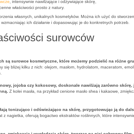
ywcze
, intensywnie nawilżające i odżywiające skórę,
cenne właściwości prosto z natury.
worzenia własnych, unikalnych kosmetyków. Można ich użyć do stworzen
wzmacniając ich działanie i dopasowując je do konkretnych potrzeb.
właściwości surowców
 są surowce kosmetyczne, które możemy podzielić na różne gru
y się bliżej kilku z nich: olejom, masłom, hydrolatom, maceratom, emo
.
anowy, jojoba czy kokosowy, doskonale nawilżają zarówno skórę, j
nną.
Z kolei masła, na przykład cenione masło shea i kakaowe, zmiękcz
łają tonizująco i odświeżająco na skórę, przygotowując ją do dals
 z nagietka, oferują bogactwo ekstraktów roślinnych, które intensywni
inę, zmiękczają i wygładzają skórę, tworząc na niej ochronny film.