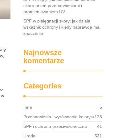
skórę przed przebarwieniami i
promieniowaniem UV
SPF w pielęgnacji skóry: jak działa
wskaźnik ochrony i kiedy naprawdę ma
znaczenie
yny
Najnowsze
w,
komentarze
Categories
ez
 w
Inne
5
Przebarwienia i wyrównanie kolorytu
125
SPF i ochrona przeciwsłoneczna
41
Uroda
531