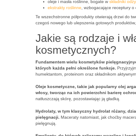
oleje i masła roślinne, bogate w
składniki odż
ekstrakty roślinne
, wzbogacające receptury o 
Te wszechstronne półprodukty otwierają drzwi do t
czegoś nowego lub ulepszenia gotowych produktów, 
Jakie są rodzaje i 
kosmetycznych?
Fundamentem wielu kosmetyków pielęgnacyjnych
których każda pełni określone funkcje.
Przyjrzyjm
humektantom, proteinom oraz składnikom aktywnym
Oleje kosmetyczne, takie jak popularny olej arg
włosy, tworząc na ich powierzchni barierę ochro
natłuszczają skórę, pozostawiając ją gładką.
Hydrolaty, w tym klasyczny hydrolat różany, dzia
pielęgnacji.
Maceraty natomiast, jak choćby macerat
pielęgnują.
Emolienty, do których zaliczamy wazelinę i lanol