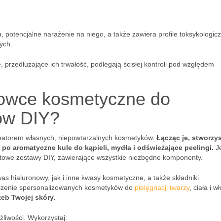
 potencjalne narażenie na niego, a także zawiera profile toksykologicz
ych.
rzedłużające ich trwałość, podlegają ścisłej kontroli pod względem
rowce kosmetyczne do
ów DIY?
eatorem własnych, niepowtarzalnych kosmetyków.
Łącząc je, stworzy
o aromatyczne kule do kąpieli, mydła i odświeżające peelingi.
Je
towe zestawy DIY, zawierające wszystkie niezbędne komponenty.
 hialuronowy, jak i inne kwasy kosmetyczne, a także składniki
worzenie spersonalizowanych kosmetyków do
pielęgnacji twarzy
, ciała i w
eb Twojej skóry.
liwości. Wykorzystaj: