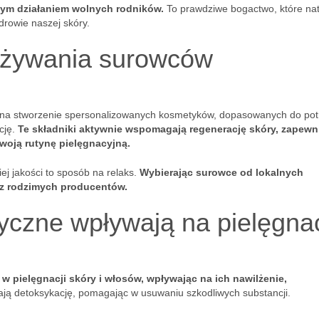
wym działaniem wolnych rodników.
To prawdziwe bogactwo, które na
drowie naszej skóry.
 używania surowców
na stworzenie spersonalizowanych kosmetyków, dopasowanych do pot
cję.
Te składniki aktywnie wspomagają regenerację skóry, zapewni
woją rutynę pielęgnacyjną.
j jakości to sposób na relaks.
Wybierając surowce od lokalnych
sz rodzimych producentów.
czne wpływają na pielęgna
w pielęgnacji skóry i włosów, wpływając na ich nawilżenie,
ają detoksykację, pomagając w usuwaniu szkodliwych substancji.