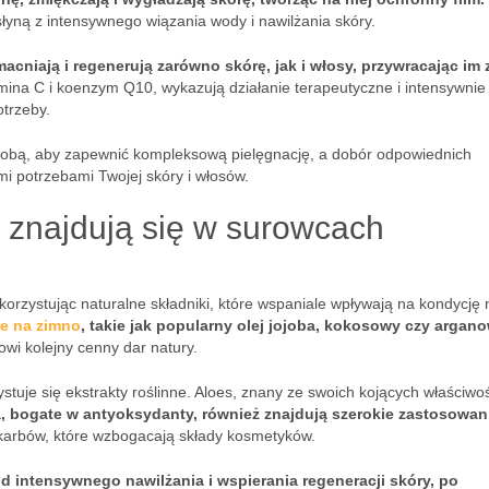
 słyną z intensywnego wiązania wody i nawilżania skóry.
macniają i regenerują zarówno skórę, jak i włosy, przywracając im
tamina C i koenzym Q10, wykazują działanie terapeutyczne i intensywnie
otrzeby.
sobą, aby zapewnić kompleksową pielęgnację, a dobór odpowiednich
i potrzebami Twojej skóry i włosów.
i znajdują się w surowcach
ykorzystując naturalne składniki, które wspaniale wpływają na kondycję 
ne na zimno
, takie jak popularny olej jojoba, kokosowy czy argano
wi kolejny cenny dar natury.
uje się ekstrakty roślinne. Aloes, znany ze swoich kojących właściwoś
a, bogate w antyoksydanty, również znajdują szerokie zastosowan
ch skarbów, które wzbogacają składy kosmetyków.
od intensywnego nawilżania i wspierania regeneracji skóry, po