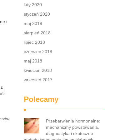
luty 2020
styczeń 2020
ne i
maj 2019
sierpień 2018
lipiec 2018
czerwiec 2018
maj 2018
kwiecień 2018
wrzesień 2017
sz
śli
Polecamy
łosów.
Przebarwienia hormonalne:
mechanizmy powstawania,
diagnostyka i skuteczne
metody łagodzenia zmian skórnych