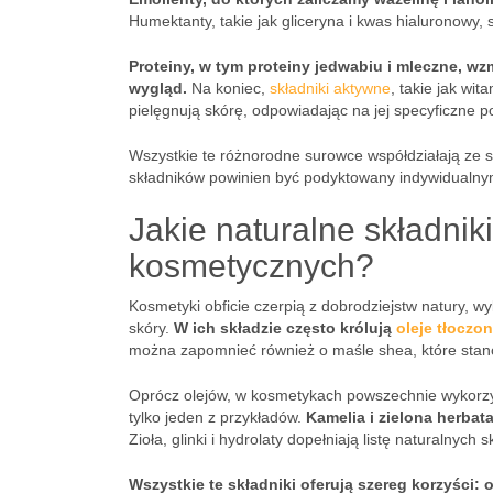
Humektanty, takie jak gliceryna i kwas hialuronowy,
Proteiny, w tym proteiny jedwabiu i mleczne, wz
wygląd.
Na koniec,
składniki aktywne
, takie jak wi
pielęgnują skórę, odpowiadając na jej specyficzne p
Wszystkie te różnorodne surowce współdziałają ze 
składników powinien być podyktowany indywidualnym
Jakie naturalne składnik
kosmetycznych?
Kosmetyki obficie czerpią z dobrodziejstw natury, w
skóry.
W ich składzie często królują
oleje tłoczo
można zapomnieć również o maśle shea, które stano
Oprócz olejów, w kosmetykach powszechnie wykorzyst
tylko jeden z przykładów.
Kamelia i zielona herbat
Zioła, glinki i hydrolaty dopełniają listę naturalny
Wszystkie te składniki oferują szereg korzyści: 