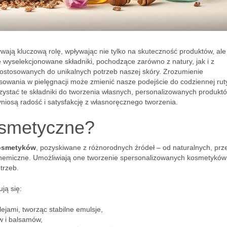
wają kluczową rolę, wpływając nie tylko na skuteczność produktów, ale
e wyselekcjonowane składniki, pochodzące zarówno z natury, jak i z
ostosowanych do unikalnych potrzeb naszej skóry. Zrozumienie
sowania w pielęgnacji może zmienić nasze podejście do codziennej rut
ystać te składniki do tworzenia własnych, personalizowanych produktó
zyniosą radość i satysfakcję z własnoręcznego tworzenia.
osmetyczne?
kosmetyków
, pozyskiwane z różnorodnych źródeł – od naturalnych, prz
hemiczne. Umożliwiają one tworzenie spersonalizowanych kosmetyków
trzeb.
ją się:
lejami, tworząc stabilne emulsje,
w i balsamów,