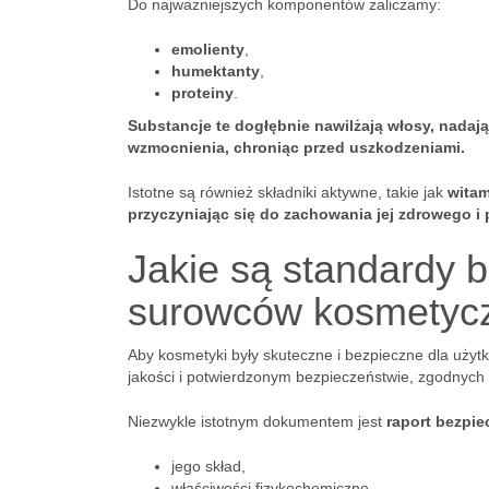
Do najważniejszych komponentów zaliczamy:
emolienty
,
humektanty
,
proteiny
.
Substancje te dogłębnie nawilżają włosy, nadają
wzmocnienia, chroniąc przed uszkodzeniami.
Istotne są również składniki aktywne, takie jak
wita
przyczyniając się do zachowania jej zdrowego 
Jakie są standardy b
surowców kosmetyc
Aby kosmetyki były skuteczne i bezpieczne dla uży
jakości i potwierdzonym bezpieczeństwie, zgodnych 
Niezwykle istotnym dokumentem jest
raport bezpi
jego skład,
właściwości fizykochemiczne,