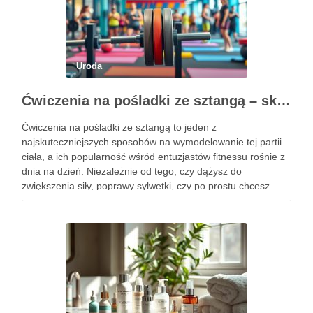
Uroda
Ćwiczenia na pośladki ze sztangą – skuteczne metody i techniki treningowe
Ćwiczenia na pośladki ze sztangą to jeden z
najskuteczniejszych sposobów na wymodelowanie tej partii
ciała, a ich popularność wśród entuzjastów fitnessu rośnie z
dnia na dzień. Niezależnie od tego, czy dążysz do
zwiększenia siły, poprawy sylwetki, czy po prostu chcesz
poczuć się lepiej w swoim ciele, odpowiednio dobrane
ćwiczenia mogą …