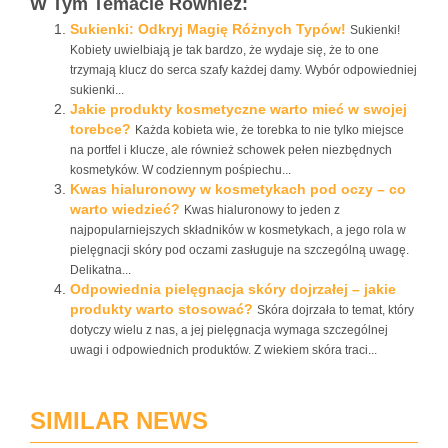
W Tym Temacie Również:
Sukienki: Odkryj Magię Różnych Typów!
Sukienki!
Kobiety uwielbiają je tak bardzo, że wydaje się, że to one
trzymają klucz do serca szafy każdej damy. Wybór odpowiedniej
sukienki...
Jakie produkty kosmetyczne warto mieć w swojej
torebce?
Każda kobieta wie, że torebka to nie tylko miejsce
na portfel i klucze, ale również schowek pełen niezbędnych
kosmetyków. W codziennym pośpiechu...
Kwas hialuronowy w kosmetykach pod oczy – co
warto wiedzieć?
Kwas hialuronowy to jeden z
najpopularniejszych składników w kosmetykach, a jego rola w
pielęgnacji skóry pod oczami zasługuje na szczególną uwagę.
Delikatna...
Odpowiednia pielęgnacja skóry dojrzałej – jakie
produkty warto stosować?
Skóra dojrzała to temat, który
dotyczy wielu z nas, a jej pielęgnacja wymaga szczególnej
uwagi i odpowiednich produktów. Z wiekiem skóra traci...
SIMILAR NEWS