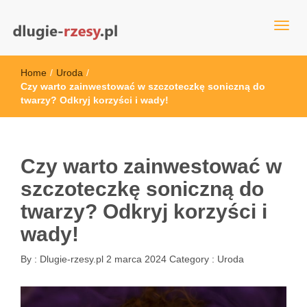
dlugie-rzesy.pl
Home
/
Uroda
/
Czy warto zainwestować w szczoteczkę soniczną do
twarzy? Odkryj korzyści i wady!
Czy warto zainwestować w
szczoteczkę soniczną do
twarzy? Odkryj korzyści i
wady!
By :
Dlugie-rzesy.pl
2 marca 2024
Category :
Uroda