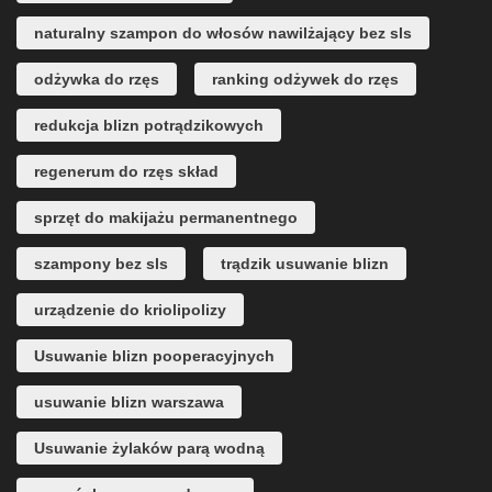
naturalny szampon do włosów nawilżający bez sls
odżywka do rzęs
ranking odżywek do rzęs
redukcja blizn potrądzikowych
regenerum do rzęs skład
sprzęt do makijażu permanentnego
szampony bez sls
trądzik usuwanie blizn
urządzenie do kriolipolizy
Usuwanie blizn pooperacyjnych
usuwanie blizn warszawa
Usuwanie żylaków parą wodną