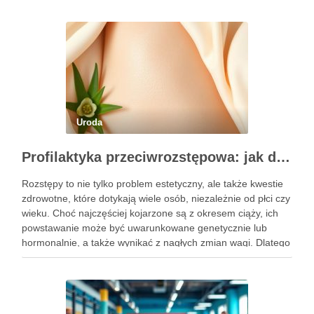
Uroda
Profilaktyka przeciwrozstępowa: jak dbać o skórę skutecznie?
Rozstępy to nie tylko problem estetyczny, ale także kwestie
zdrowotne, które dotykają wiele osób, niezależnie od płci czy
wieku. Choć najczęściej kojarzone są z okresem ciąży, ich
powstawanie może być uwarunkowane genetycznie lub
hormonalnie, a także wynikać z nagłych zmian wagi. Dlatego
kluczowe jest, aby już od najmłodszych lat zadbać …