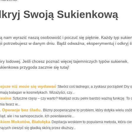
kryj Swoją Sukienkową
ają nam wyrazić naszą osobowość i poczuć się pięknie. Każdy typ sukie
gii potrzebujesz w danym dniu. Bądź odważna, eksperymentuj i odkryj ś
óry lodowej. Jeśli chcesz poznać więcej tajemniczych typów sukienek,
ukienkowa przygoda zacznie się tutaj!
jsze niż może się wydawać
Stwórz coś ładnego, a zyskasz porządek! Diy 
y mają bałagan w kosmetykach. Wizażyści, czy...
dealne
Sztuczne rzęsy – czy warto? Makijaż oczu pełni bardzo ważną funkcję. To 
ia twarz w...
 Operacje bez śladu.
Blizny pooperacyjne to problem, który dotyka wielu osó
ląd, ale i na samopoczucie. Ich powstawanie...
skiem Mokotów, Białołęka
Depilacja woskiem to popularna metoda, która cie
cych cieszyć się gładką skórą przez dłuższy...