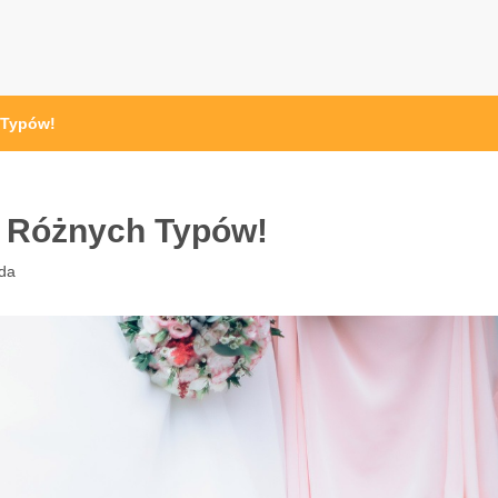
 Typów!
ę Różnych Typów!
da