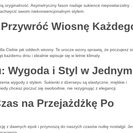
ubią oryginalność. Asymetryczny fason nadaje sukience niepowtarzalny
 zachwycić swoim niekonwencjonalnym stylem.
: Przywróć Wiosnę Każdeg
ą dla Ciebie jak oddech wiosny. Te urocze wzory sprawią, że poczujesz si
ii każdemu dniu i idealnie wpisuje się w letnie klimaty.
u: Wygoda i Styl w Jednym
zenia wygody z stylem. Sukienki z dżerseyu są elastyczne, miękkie i
iedy chcesz poczuć się swobodnie, nie rezygnując z elegancji.
Czas na Przejażdżkę Po
ację z dawnych epok i przynoszą do naszych czasów nutkę nostalgii. Jeś
 marzenia.