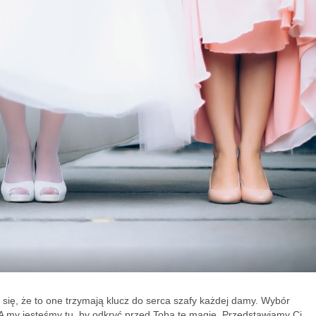
e się, że to one trzymają klucz do serca szafy każdej damy. Wybór
A my jesteśmy tu, by odkryć przed Tobą tę magię. Przedstawiamy Ci