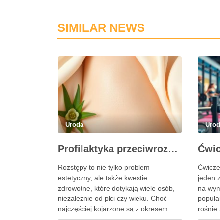
SIMILAR NEWS
Uroda
Uro
Profilaktyka przeciwrozstępowa: jak dbać o skórę skutecznie?
Rozstępy to nie tylko problem
Ćwicze
estetyczny, ale także kwestie
jeden 
zdrowotne, które dotykają wiele osób,
na wymo
niezależnie od płci czy wieku. Choć
popula
najczęściej kojarzone są z okresem
rośnie 
ciąży, ich powstawanie może być
tego, c