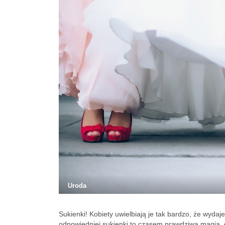
Uroda
Sukienki! Kobiety uwielbiają je tak bardzo, że wydaj
odpowiedniej sukienki to czasem prawdziwa magia. 