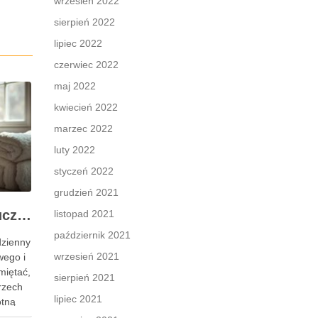
wrzesień 2022
sierpień 2022
lipiec 2022
czerwiec 2022
maj 2022
kwiecień 2022
marzec 2022
luty 2022
styczeń 2022
grudzień 2021
Pielęgnacja skóry: kluczowe informacje i skuteczne metody
listopad 2021
październik 2021
dzienny
wrzesień 2021
wego i
miętać,
sierpień 2021
trzech
lipiec 2021
otną
órek,