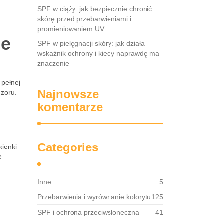
ą
SPF w ciąży: jak bezpiecznie chronić
skórę przed przebarwieniami i
promieniowaniem UV
ie
SPF w pielęgnacji skóry: jak działa
wskaźnik ochrony i kiedy naprawdę ma
znaczenie
 pełnej
Najnowsze
czoru.
komentarze
ń
Categories
kienki
e
Inne
5
Przebarwienia i wyrównanie kolorytu
125
SPF i ochrona przeciwsłoneczna
41