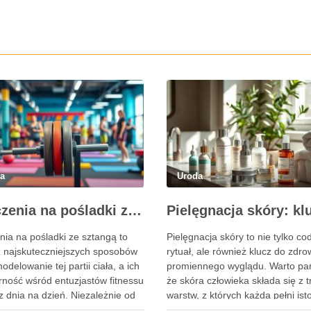
da
Uroda
Ćwiczenia na pośladki ze sztangą – skuteczne metody i techniki treningowe
nia na pośladki ze sztangą to
Pielęgnacja skóry to nie tylko co
z najskuteczniejszych sposobów
rytuał, ale również klucz do zdro
delowanie tej partii ciała, a ich
promiennego wyglądu. Warto pa
rność wśród entuzjastów fitnessu
że skóra człowieka składa się z 
z dnia na dzień. Niezależnie od
warstw, z których każda pełni ist
zy dążysz do zwiększenia siły,
rolę w ochronie organizmu. Nask