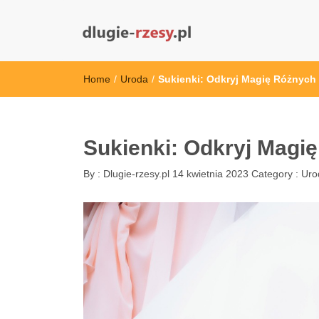
dlugie-rzesy.pl
Home
/
Uroda
/
Sukienki: Odkryj Magię Różnych
Sukienki: Odkryj Magi
By :
Dlugie-rzesy.pl
14 kwietnia 2023
Category :
Uro