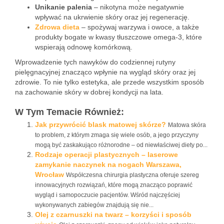
Unikanie palenia
– nikotyna może negatywnie
wpływać na ukrwienie skóry oraz jej regenerację.
Zdrowa dieta
– spożywaj warzywa i owoce, a także
produkty bogate w kwasy tłuszczowe omega-3, które
wspierają odnowę komórkową.
Wprowadzenie tych nawyków do codziennej rutyny
pielęgnacyjnej znacząco wpłynie na wygląd skóry oraz jej
zdrowie. To nie tylko estetyka, ale przede wszystkim sposób
na zachowanie skóry w dobrej kondycji na lata.
W Tym Temacie Również:
Jak przywrócić blask matowej skórze?
Matowa skóra
to problem, z którym zmaga się wiele osób, a jego przyczyny
mogą być zaskakująco różnorodne – od niewłaściwej diety po...
Rodzaje operacji plastycznych – laserowe
zamykanie naczynek na nogach Warszawa,
Wrocław
Współczesna chirurgia plastyczna oferuje szereg
innowacyjnych rozwiązań, które mogą znacząco poprawić
wygląd i samopoczucie pacjentów. Wśród najczęściej
wykonywanych zabiegów znajdują się nie...
Olej z czarnuszki na twarz – korzyści i sposób