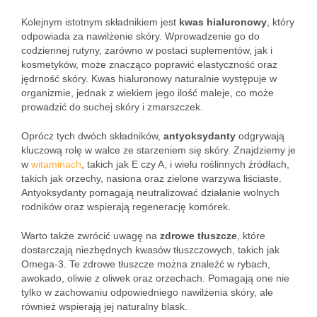
Kolejnym istotnym składnikiem jest
kwas hialuronowy
, który
odpowiada za nawilżenie skóry. Wprowadzenie go do
codziennej rutyny, zarówno w postaci suplementów, jak i
kosmetyków, może znacząco poprawić elastyczność oraz
jędrność skóry. Kwas hialuronowy naturalnie występuje w
organizmie, jednak z wiekiem jego ilość maleje, co może
prowadzić do suchej skóry i zmarszczek.
Oprócz tych dwóch składników,
antyoksydanty
odgrywają
kluczową rolę w walce ze starzeniem się skóry. Znajdziemy je
w
witaminach
, takich jak E czy A, i wielu roślinnych źródłach,
takich jak orzechy, nasiona oraz zielone warzywa liściaste.
Antyoksydanty pomagają neutralizować działanie wolnych
rodników oraz wspierają regenerację komórek.
Warto także zwrócić uwagę na
zdrowe tłuszcze
, które
dostarczają niezbędnych kwasów tłuszczowych, takich jak
Omega-3. Te zdrowe tłuszcze można znaleźć w rybach,
awokado, oliwie z oliwek oraz orzechach. Pomagają one nie
tylko w zachowaniu odpowiedniego nawilżenia skóry, ale
również wspierają jej naturalny blask.