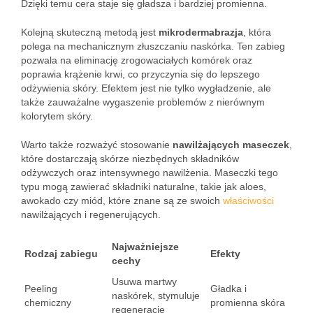
Dzięki temu cera staje się gładsza i bardziej promienna.
Kolejną skuteczną metodą jest
mikrodermabrazja
, która
polega na mechanicznym złuszczaniu naskórka. Ten zabieg
pozwala na eliminację zrogowaciałych komórek oraz
poprawia krążenie krwi, co przyczynia się do lepszego
odżywienia skóry. Efektem jest nie tylko wygładzenie, ale
także zauważalne wygaszenie problemów z nierównym
kolorytem skóry.
Warto także rozważyć stosowanie
nawilżających maseczek
,
które dostarczają skórze niezbędnych składników
odżywczych oraz intensywnego nawilżenia. Maseczki tego
typu mogą zawierać składniki naturalne, takie jak aloes,
awokado czy miód, które znane są ze swoich
właściwości
nawilżających i regenerujących.
Najważniejsze
Rodzaj zabiegu
Efekty
cechy
Usuwa martwy
Peeling
Gładka i
naskórek, stymuluje
chemiczny
promienna skóra
regenerację