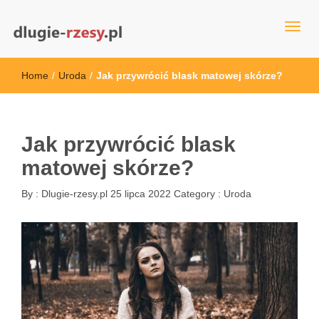
dlugie-rzesy.pl
Home
/
Uroda
/
Jak przywrócić blask matowej skórze?
Jak przywrócić blask
matowej skórze?
By :
Dlugie-rzesy.pl
25 lipca 2022
Category :
Uroda