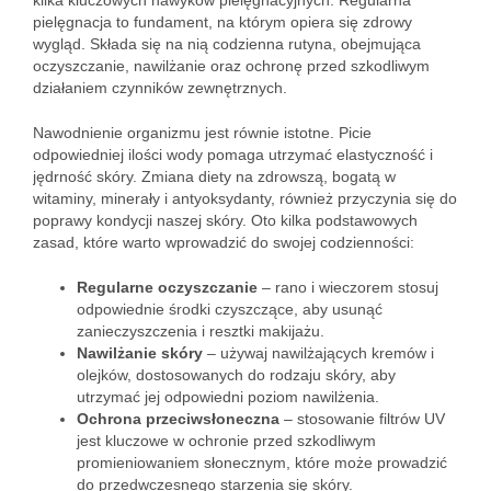
kilka kluczowych nawyków pielęgnacyjnych. Regularna
pielęgnacja to fundament, na którym opiera się zdrowy
wygląd. Składa się na nią codzienna rutyna, obejmująca
oczyszczanie, nawilżanie oraz ochronę przed szkodliwym
działaniem czynników zewnętrznych.
Nawodnienie organizmu jest równie istotne. Picie
odpowiedniej ilości wody pomaga utrzymać elastyczność i
jędrność skóry. Zmiana diety na zdrowszą, bogatą w
witaminy, minerały i antyoksydanty, również przyczynia się do
poprawy kondycji naszej skóry. Oto kilka podstawowych
zasad, które warto wprowadzić do swojej codzienności:
Regularne oczyszczanie
– rano i wieczorem stosuj
odpowiednie środki czyszczące, aby usunąć
zanieczyszczenia i resztki makijażu.
Nawilżanie skóry
– używaj nawilżających kremów i
olejków, dostosowanych do rodzaju skóry, aby
utrzymać jej odpowiedni poziom nawilżenia.
Ochrona przeciwsłoneczna
– stosowanie filtrów UV
jest kluczowe w ochronie przed szkodliwym
promieniowaniem słonecznym, które może prowadzić
do przedwczesnego starzenia się skóry.