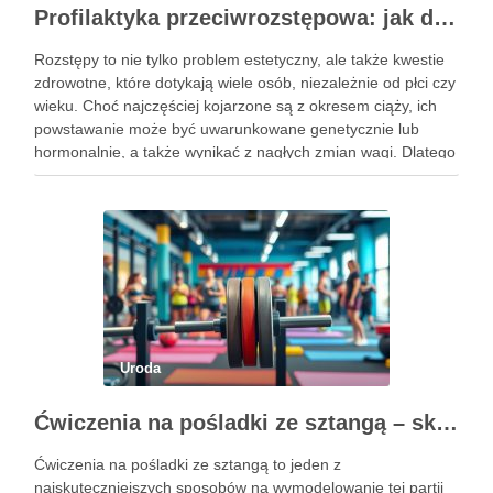
Profilaktyka przeciwrozstępowa: jak dbać o skórę skutecznie?
Rozstępy to nie tylko problem estetyczny, ale także kwestie
zdrowotne, które dotykają wiele osób, niezależnie od płci czy
wieku. Choć najczęściej kojarzone są z okresem ciąży, ich
powstawanie może być uwarunkowane genetycznie lub
hormonalnie, a także wynikać z nagłych zmian wagi. Dlatego
kluczowe jest, aby już od najmłodszych lat zadbać …
Uroda
Ćwiczenia na pośladki ze sztangą – skuteczne metody i techniki treningowe
Ćwiczenia na pośladki ze sztangą to jeden z
najskuteczniejszych sposobów na wymodelowanie tej partii