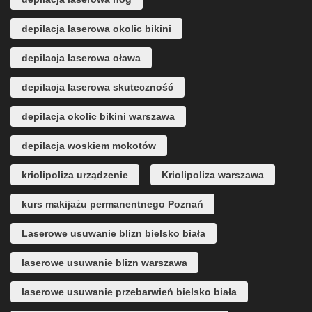
depilacja laserowa okolic bikini
depilacja laserowa oława
depilacja laserowa skuteczność
depilacja okolic bikini warszawa
depilacja woskiem mokotów
kriolipoliza urządzenie
Kriolipoliza warszawa
kurs makijażu permanentnego Poznań
Laserowe usuwanie blizn bielsko biała
laserowe usuwanie blizn warszawa
laserowe usuwanie przebarwień bielsko biała