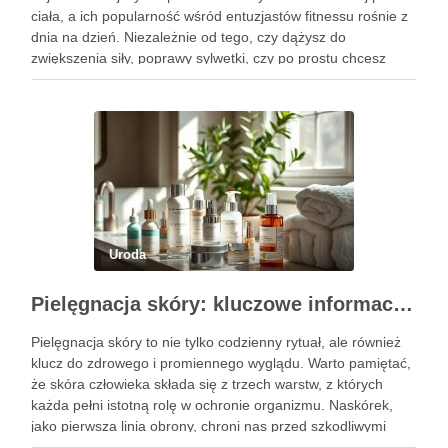
ciała, a ich popularność wśród entuzjastów fitnessu rośnie z
dnia na dzień. Niezależnie od tego, czy dążysz do
zwiększenia siły, poprawy sylwetki, czy po prostu chcesz
poczuć się lepiej w swoim ciele, odpowiednio dobrane
ćwiczenia mogą …
Uroda
Pielęgnacja skóry: kluczowe informacje i skuteczne metody
Pielęgnacja skóry to nie tylko codzienny rytuał, ale również
klucz do zdrowego i promiennego wyglądu. Warto pamiętać,
że skóra człowieka składa się z trzech warstw, z których
każda pełni istotną rolę w ochronie organizmu. Naskórek,
jako pierwsza linia obrony, chroni nas przed szkodliwymi
czynnikami zewnętrznymi, a nawilżająca skóra właściwa,