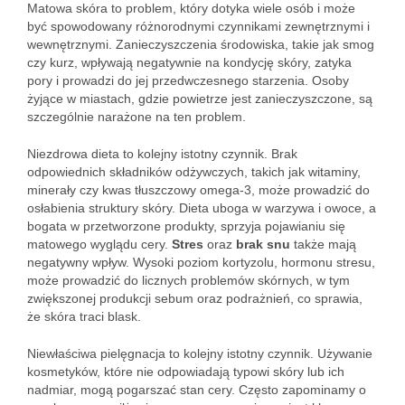
Matowa skóra to problem, który dotyka wiele osób i może
być spowodowany różnorodnymi czynnikami zewnętrznymi i
wewnętrznymi. Zanieczyszczenia środowiska, takie jak smog
czy kurz, wpływają negatywnie na kondycję skóry, zatyka
pory i prowadzi do jej przedwczesnego starzenia. Osoby
żyjące w miastach, gdzie powietrze jest zanieczyszczone, są
szczególnie narażone na ten problem.
Niezdrowa dieta to kolejny istotny czynnik. Brak
odpowiednich składników odżywczych, takich jak witaminy,
minerały czy kwas tłuszczowy omega-3, może prowadzić do
osłabienia struktury skóry. Dieta uboga w warzywa i owoce, a
bogata w przetworzone produkty, sprzyja pojawianiu się
matowego wyglądu cery.
Stres
oraz
brak snu
także mają
negatywny wpływ. Wysoki poziom kortyzolu, hormonu stresu,
może prowadzić do licznych problemów skórnych, w tym
zwiększonej produkcji sebum oraz podrażnień, co sprawia,
że skóra traci blask.
Niewłaściwa pielęgnacja to kolejny istotny czynnik. Używanie
kosmetyków, które nie odpowiadają typowi skóry lub ich
nadmiar, mogą pogarszać stan cery. Często zapominamy o