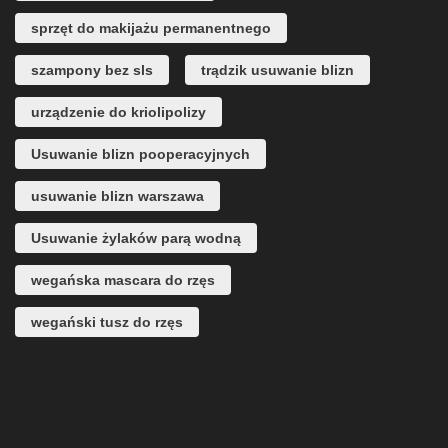
sprzęt do makijażu permanentnego
szampony bez sls
trądzik usuwanie blizn
urządzenie do kriolipolizy
Usuwanie blizn pooperacyjnych
usuwanie blizn warszawa
Usuwanie żylaków parą wodną
wegańska mascara do rzęs
wegański tusz do rzęs