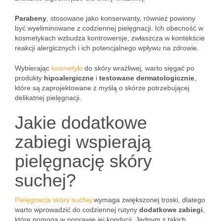
Parabeny
, stosowane jako konserwanty, również powinny
być wyeliminowane z codziennej pielęgnacji. Ich obecność w
kosmetykach wzbudza kontrowersje, zwłaszcza w kontekście
reakcji alergicznych i ich potencjalnego wpływu na zdrowie.
Wybierając
kosmetyki
do skóry wrażliwej, warto sięgać po
produkty
hipoalergiczne
i
testowane dermatologicznie
,
które są zaprojektowane z myślą o skórze potrzebującej
delikatnej pielęgnacji.
Jakie dodatkowe
zabiegi wspierają
pielęgnację skóry
suchej?
Pielęgnacja skóry suchej
wymaga zwiększonej troski, dlatego
warto wprowadzić do codziennej rutyny
dodatkowe zabiegi
,
które pomogą w poprawie jej kondycji. Jednym z takich