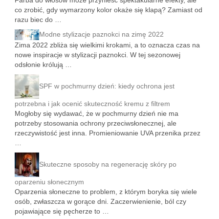
Farba do włosów może przynieść spektakularne efekty, ale
co zrobić, gdy wymarzony kolor okaże się klapą? Zamiast od
razu biec do …
Modne stylizacje paznokci na zimę 2022
Zima 2022 zbliża się wielkimi krokami, a to oznacza czas na
nowe inspiracje w stylizacji paznokci. W tej sezonowej
odsłonie królują …
SPF w pochmurny dzień: kiedy ochrona jest
potrzebna i jak ocenić skuteczność kremu z filtrem
Mogłoby się wydawać, że w pochmurny dzień nie ma
potrzeby stosowania ochrony przeciwsłonecznej, ale
rzeczywistość jest inna. Promieniowanie UVA przenika przez
…
Skuteczne sposoby na regenerację skóry po
oparzeniu słonecznym
Oparzenia słoneczne to problem, z którym boryka się wiele
osób, zwłaszcza w gorące dni. Zaczerwienienie, ból czy
pojawiające się pęcherze to …