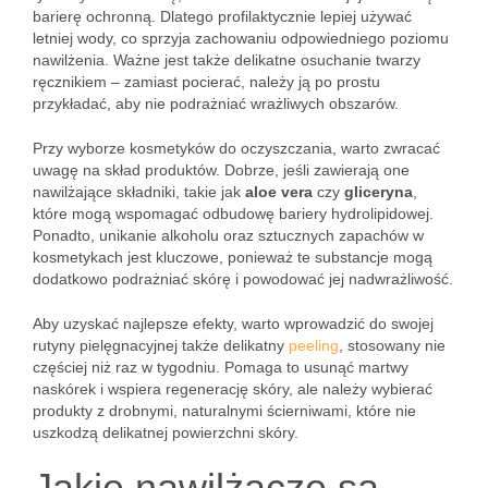
barierę ochronną. Dlatego profilaktycznie lepiej używać
letniej wody, co sprzyja zachowaniu odpowiedniego poziomu
nawilżenia. Ważne jest także delikatne osuchanie twarzy
ręcznikiem – zamiast pocierać, należy ją po prostu
przykładać, aby nie podrażniać wrażliwych obszarów.
Przy wyborze kosmetyków do oczyszczania, warto zwracać
uwagę na skład produktów. Dobrze, jeśli zawierają one
nawilżające składniki, takie jak
aloe vera
czy
gliceryna
,
które mogą wspomagać odbudowę bariery hydrolipidowej.
Ponadto, unikanie alkoholu oraz sztucznych zapachów w
kosmetykach jest kluczowe, ponieważ te substancje mogą
dodatkowo podrażniać skórę i powodować jej nadwrażliwość.
Aby uzyskać najlepsze efekty, warto wprowadzić do swojej
rutyny pielęgnacyjnej także delikatny
peeling
, stosowany nie
częściej niż raz w tygodniu. Pomaga to usunąć martwy
naskórek i wspiera regenerację skóry, ale należy wybierać
produkty z drobnymi, naturalnymi ścierniwami, które nie
uszkodzą delikatnej powierzchni skóry.
Jakie nawilżacze są