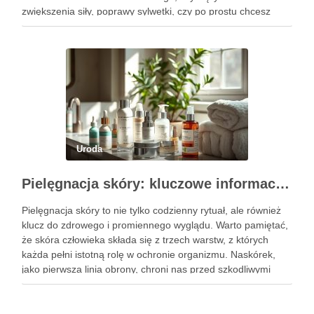
zwiększenia siły, poprawy sylwetki, czy po prostu chcesz
poczuć się lepiej w swoim ciele, odpowiednio dobrane
ćwiczenia mogą …
Uroda
Pielęgnacja skóry: kluczowe informacje i skuteczne metody
Pielęgnacja skóry to nie tylko codzienny rytuał, ale również
klucz do zdrowego i promiennego wyglądu. Warto pamiętać,
że skóra człowieka składa się z trzech warstw, z których
każda pełni istotną rolę w ochronie organizmu. Naskórek,
jako pierwsza linia obrony, chroni nas przed szkodliwymi
czynnikami zewnętrznymi, a nawilżająca skóra właściwa,
złożona …