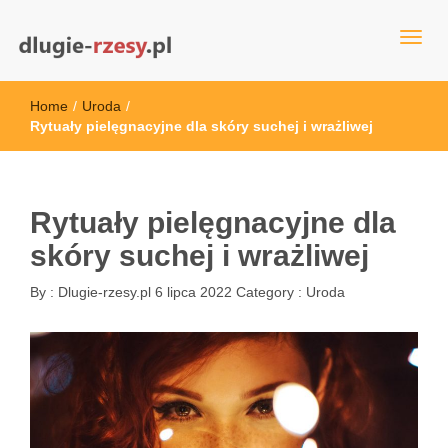
dlugie-rzesy.pl
Home
/
Uroda
/
Rytuały pielęgnacyjne dla skóry suchej i wrażliwej
Rytuały pielęgnacyjne dla
skóry suchej i wrażliwej
By :
Dlugie-rzesy.pl
6 lipca 2022
Category :
Uroda