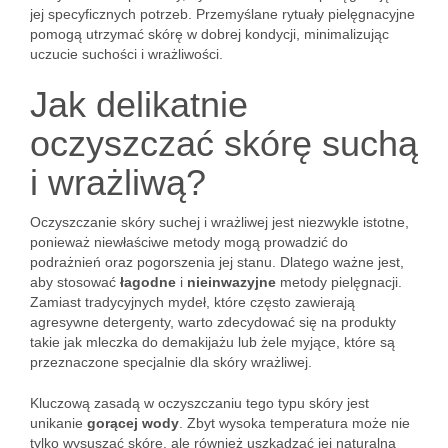
jej specyficznych potrzeb. Przemyślane rytuały pielęgnacyjne
pomogą utrzymać skórę w dobrej kondycji, minimalizując
uczucie suchości i wrażliwości.
Jak delikatnie
oczyszczać skórę suchą
i wrażliwą?
Oczyszczanie skóry suchej i wrażliwej jest niezwykle istotne,
ponieważ niewłaściwe metody mogą prowadzić do
podrażnień oraz pogorszenia jej stanu. Dlatego ważne jest,
aby stosować
łagodne
i
nieinwazyjne
metody pielęgnacji.
Zamiast tradycyjnych mydeł, które często zawierają
agresywne detergenty, warto zdecydować się na produkty
takie jak mleczka do demakijażu lub żele myjące, które są
przeznaczone specjalnie dla skóry wrażliwej.
Kluczową zasadą w oczyszczaniu tego typu skóry jest
unikanie
gorącej wody
. Zbyt wysoka temperatura może nie
tylko wysuszać skórę, ale również uszkadzać jej naturalną