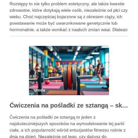
Rozstępy to nie tylko problem estetyczny, ale także kwestie
zdrowotne, które dotykają wiele osób, niezależnie od płci czy
wieku. Choć najczęściej kojarzone są z okresem ciąży, ich
powstawanie może być uwarunkowane genetycznie lub
hormonalnie, a także wynikać z nagłych zmian wagi. Dlatego
kluczowe jest, aby już od najmłodszych lat zadbać …
Uroda
Ćwiczenia na pośladki ze sztangą – skuteczne metody i techniki treningowe
Ćwiczenia na pośladki ze sztangą to jeden z
najskuteczniejszych sposobów na wymodelowanie tej partii
ciała, a ich popularność wśród entuzjastów fitnessu rośnie z
dnia na dzień. Niezależnie od tego, czy dążysz do