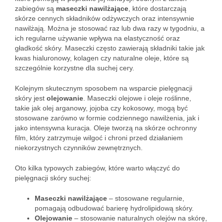
zabiegów są
maseczki nawilżające
, które dostarczają
skórze cennych składników odżywczych oraz intensywnie
nawilżają. Można je stosować raz lub dwa razy w tygodniu, a
ich regularne używanie wpływa na elastyczność oraz
gładkość skóry. Maseczki często zawierają składniki takie jak
kwas hialuronowy, kolagen czy naturalne oleje, które są
szczególnie korzystne dla suchej cery.
Kolejnym skutecznym sposobem na wsparcie pielęgnacji
skóry jest
olejowanie
. Maseczki olejowe i oleje roślinne,
takie jak olej arganowy, jojoba czy kokosowy, mogą być
stosowane zarówno w formie codziennego nawilżenia, jak i
jako intensywna kuracja. Oleje tworzą na skórze ochronny
film, który zatrzymuje wilgoć i chroni przed działaniem
niekorzystnych czynników zewnętrznych.
Oto kilka typowych zabiegów, które warto włączyć do
pielęgnacji skóry suchej:
Maseczki nawilżające
– stosowane regularnie,
pomagają odbudować barierę hydrolipidową skóry.
Olejowanie
– stosowanie naturalnych olejów na skórę,