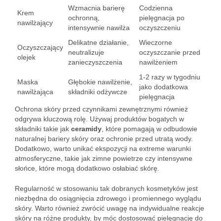
Wzmacnia barierę
Codzienna
Krem
ochronną,
pielęgnacja po
nawilżający
intensywnie nawilża
oczyszczeniu
Delikatne działanie,
Wieczorne
Oczyszczający
neutralizuje
oczyszczanie przed
olejek
zanieczyszczenia
nawilżeniem
1-2 razy w tygodniu
Maska
Głębokie nawilżenie,
jako dodatkowa
nawilżająca
składniki odżywcze
pielęgnacja
Ochrona skóry przed czynnikami zewnętrznymi również
odgrywa kluczową rolę. Używaj produktów bogatych w
składniki takie jak
ceramidy
, które pomagają w odbudowie
naturalnej bariery skóry oraz ochronie przed utratą wody.
Dodatkowo, warto unikać ekspozycji na extreme warunki
atmosferyczne, takie jak zimne powietrze czy intensywne
słońce, które mogą dodatkowo osłabiać skórę.
Regularność w stosowaniu tak dobranych kosmetyków jest
niezbędna do osiągnięcia zdrowego i promiennego wyglądu
skóry. Warto również zwrócić uwagę na indywidualne reakcje
skóry na różne produkty, by móc dostosować pielęgnację do