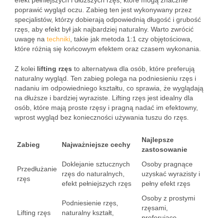
efekt pełniejszych i dłuższych rzęs, które mogą znacznie
poprawić wygląd oczu. Zabieg ten jest wykonywany przez
specjalistów, którzy dobierają odpowiednią długość i grubość
rzęs, aby efekt był jak najbardziej naturalny. Warto zwrócić
uwagę na
techniki
, takie jak metoda 1:1 czy objętościowa,
które różnią się końcowym efektem oraz czasem wykonania.
Z kolei
lifting rzęs
to alternatywa dla osób, które preferują
naturalny wygląd. Ten zabieg polega na podniesieniu rzęs i
nadaniu im odpowiedniego kształtu, co sprawia, że wyglądają
na dłuższe i bardziej wyraziste. Lifting rzęs jest idealny dla
osób, które mają proste rzęsy i pragną nadać im efektowny,
wprost wygląd bez konieczności używania tuszu do rzęs.
Najlepsze
Zabieg
Najważniejsze cechy
zastosowanie
Doklejanie sztucznych
Osoby pragnące
Przedłużanie
rzęs do naturalnych,
uzyskać wyrazisty i
rzęs
efekt pełniejszych rzęs
pełny efekt rzęs
Osoby z prostymi
Podniesienie rzęs,
rzęsami,
Lifting rzęs
naturalny kształt,
preferujące