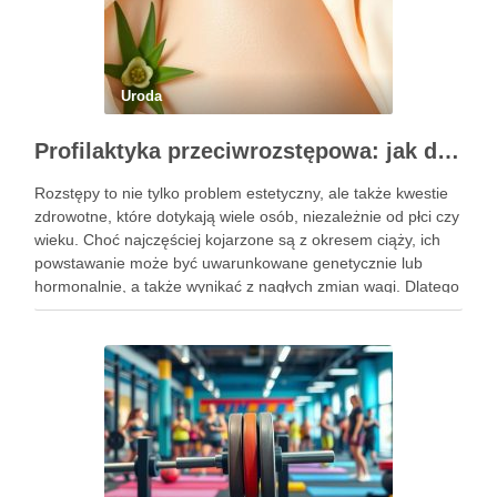
Uroda
Profilaktyka przeciwrozstępowa: jak dbać o skórę skutecznie?
Rozstępy to nie tylko problem estetyczny, ale także kwestie
zdrowotne, które dotykają wiele osób, niezależnie od płci czy
wieku. Choć najczęściej kojarzone są z okresem ciąży, ich
powstawanie może być uwarunkowane genetycznie lub
hormonalnie, a także wynikać z nagłych zmian wagi. Dlatego
kluczowe jest, aby już od najmłodszych lat zadbać …