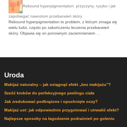
Rebound hyperpigmentation: przyczyny, ryzyko i jak
zapobiegać nawrotom przebarwień skóry
Rebound hyperpigmentation to problem, z którym zmaga się
wielu ludzi, często po zakończeniu leczenia przebarwień
skóry. Objawia się on ponownym zaciemnieniem …
Uroda
Makijaż naturalny – jak osiągnąć efekt „bez makijażu”?
Sześć kroków do perfekcyjnego peelingu ciała
Jak zredukować podkrążone i opuchnięte oczy?
Makijaż ust: jak odpowiednio przygotować i utrwalić efekt?
Najlepsze sposoby na łagodzenie podrażnień po goleniu