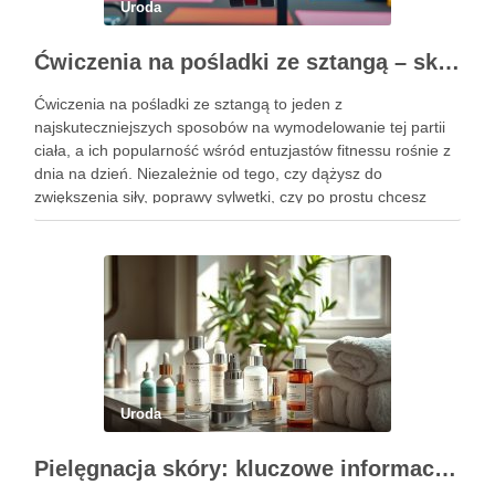
Uroda
Ćwiczenia na pośladki ze sztangą – skuteczne metody i techniki treningowe
Ćwiczenia na pośladki ze sztangą to jeden z
najskuteczniejszych sposobów na wymodelowanie tej partii
ciała, a ich popularność wśród entuzjastów fitnessu rośnie z
dnia na dzień. Niezależnie od tego, czy dążysz do
zwiększenia siły, poprawy sylwetki, czy po prostu chcesz
poczuć się lepiej w swoim ciele, odpowiednio dobrane
ćwiczenia mogą …
Uroda
Pielęgnacja skóry: kluczowe informacje i skuteczne metody