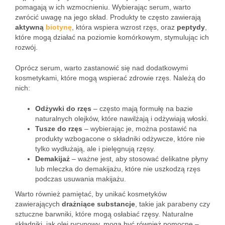
pomagają w ich wzmocnieniu. Wybierając serum, warto
zwrócić uwagę na jego skład. Produkty te często zawierają
aktywną
biotynę
, która wspiera wzrost rzęs, oraz
peptydy
,
które mogą działać na poziomie komórkowym, stymulując ich
rozwój.
Oprócz serum, warto zastanowić się nad dodatkowymi
kosmetykami, które mogą wspierać zdrowie rzęs. Należą do
nich:
Odżywki do rzęs
– często mają formułę na bazie
naturalnych olejków, które nawilżają i odżywiają włoski.
Tusze do rzęs
– wybierając je, można postawić na
produkty wzbogacone o składniki odżywcze, które nie
tylko wydłużają, ale i pielęgnują rzęsy.
Demakijaż
– ważne jest, aby stosować delikatne płyny
lub mleczka do demakijażu, które nie uszkodzą rzęs
podczas usuwania makijażu.
Warto również pamiętać, by unikać kosmetyków
zawierających
drażniące substancje
, takie jak parabeny czy
sztuczne barwniki, które mogą osłabiać rzęsy. Naturalne
składniki, jak olej rycynowy, mogą być również pomocne –