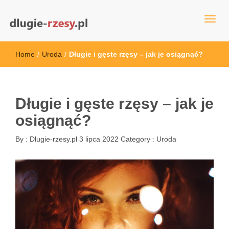
dlugie-rzesy.pl
Home
/
Uroda
/
Długie i gęste rzęsy – jak je osiągnąć?
Długie i gęste rzęsy – jak je
osiągnąć?
By :
Dlugie-rzesy.pl
3 lipca 2022
Category :
Uroda