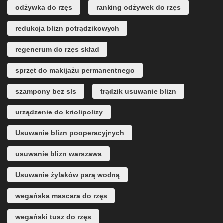
odżywka do rzęs
ranking odżywek do rzęs
redukcja blizn potrądzikowych
regenerum do rzęs skład
sprzęt do makijażu permanentnego
szampony bez sls
trądzik usuwanie blizn
urządzenie do kriolipolizy
Usuwanie blizn pooperacyjnych
usuwanie blizn warszawa
Usuwanie żylaków parą wodną
wegańska mascara do rzęs
wegański tusz do rzęs