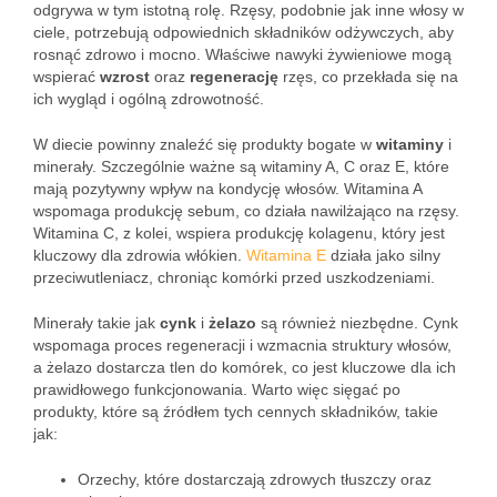
odgrywa w tym istotną rolę. Rzęsy, podobnie jak inne włosy w
ciele, potrzebują odpowiednich składników odżywczych, aby
rosnąć zdrowo i mocno. Właściwe nawyki żywieniowe mogą
wspierać
wzrost
oraz
regenerację
rzęs, co przekłada się na
ich wygląd i ogólną zdrowotność.
W diecie powinny znaleźć się produkty bogate w
witaminy
i
minerały. Szczególnie ważne są witaminy A, C oraz E, które
mają pozytywny wpływ na kondycję włosów. Witamina A
wspomaga produkcję sebum, co działa nawilżająco na rzęsy.
Witamina C, z kolei, wspiera produkcję kolagenu, który jest
kluczowy dla zdrowia włókien.
Witamina E
działa jako silny
przeciwutleniacz, chroniąc komórki przed uszkodzeniami.
Minerały takie jak
cynk
i
żelazo
są również niezbędne. Cynk
wspomaga proces regeneracji i wzmacnia struktury włosów,
a żelazo dostarcza tlen do komórek, co jest kluczowe dla ich
prawidłowego funkcjonowania. Warto więc sięgać po
produkty, które są źródłem tych cennych składników, takie
jak:
Orzechy, które dostarczają zdrowych tłuszczy oraz