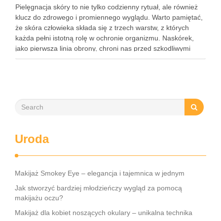
Pielęgnacja skóry to nie tylko codzienny rytuał, ale również
klucz do zdrowego i promiennego wyglądu. Warto pamiętać,
że skóra człowieka składa się z trzech warstw, z których
każda pełni istotną rolę w ochronie organizmu. Naskórek,
jako pierwsza linia obrony, chroni nas przed szkodliwymi
czynnikami zewnętrznymi, a nawilżająca skóra właściwa,
złożona …
Uroda
Makijaż Smokey Eye – elegancja i tajemnica w jednym
Jak stworzyć bardziej młodzieńczy wygląd za pomocą
makijażu oczu?
Makijaż dla kobiet noszących okulary – unikalna technika