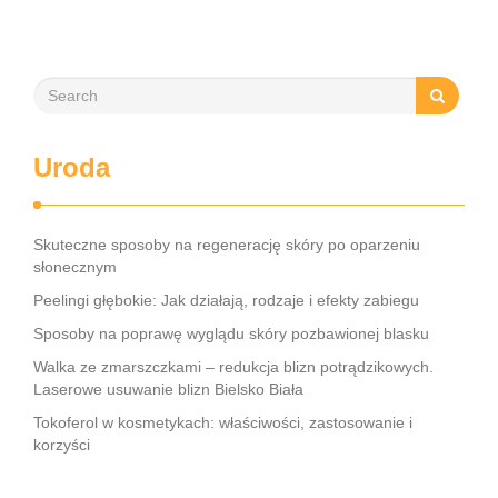
mobilizację blizny, może znacznie zwiększyć szanse na
odzyskanie kontroli nad …
Uroda
Skuteczne sposoby na regenerację skóry po oparzeniu
słonecznym
Peelingi głębokie: Jak działają, rodzaje i efekty zabiegu
Sposoby na poprawę wyglądu skóry pozbawionej blasku
Walka ze zmarszczkami – redukcja blizn potrądzikowych.
Laserowe usuwanie blizn Bielsko Biała
Tokoferol w kosmetykach: właściwości, zastosowanie i
korzyści