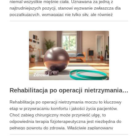
niemal wszystkie mięśnie ciała. Uznawana za jedną z
najtrudniejszych pozycji, stanowi wyzwanie zwłaszcza dla
początkujących, wymagając nie tylko siły, ale również
precyzyjnego ustawienia ciała. Właściwe wykonanie tej
pozycji może przynieść liczne korzyści zdrowotne, w tym …
Zdrowie
Rehabilitacja po operacji nietrzymania moczu – kluczowe informacje i ćwiczenia
Rehabilitacja po operacji nietrzymania moczu to kluczowy
etap w przywracaniu komfortu i jakości życia pacjentów.
Choć zabieg chirurgiczny może przynieść ulgę, to
odpowiednia terapia fizjoterapeutyczna jest niezbędna do
pełnego powrotu do zdrowia. Właściwie zaplanowany
program rehabilitacji, obejmujący intensywne ćwiczenia oraz