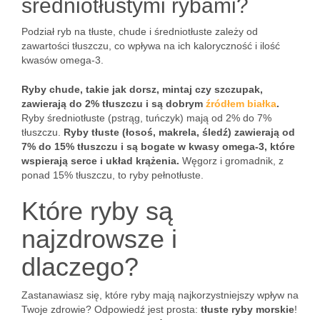
średniotłustymi rybami?
Podział ryb na tłuste, chude i średniotłuste zależy od
zawartości tłuszczu, co wpływa na ich kaloryczność i ilość
kwasów omega-3.
Ryby chude, takie jak dorsz, mintaj czy szczupak,
zawierają do 2% tłuszczu i są dobrym
źródłem białka
.
Ryby średniotłuste (pstrąg, tuńczyk) mają od 2% do 7%
tłuszczu.
Ryby tłuste (łosoś, makrela, śledź) zawierają od
7% do 15% tłuszczu i są bogate w kwasy omega-3, które
wspierają serce i układ krążenia.
Węgorz i gromadnik, z
ponad 15% tłuszczu, to ryby pełnotłuste.
Które ryby są
najzdrowsze i
dlaczego?
Zastanawiasz się, które ryby mają najkorzystniejszy wpływ na
Twoje zdrowie? Odpowiedź jest prosta:
tłuste ryby morskie
!