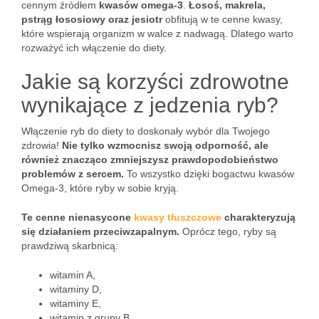
cennym źródłem
kwasów omega-3
.
Łosoś, makrela,
pstrąg łososiowy oraz jesiotr
obfitują w te cenne kwasy,
które wspierają organizm w walce z nadwagą. Dlatego warto
rozważyć ich włączenie do diety.
Jakie są korzyści zdrowotne
wynikające z jedzenia ryb?
Włączenie ryb do diety to doskonały wybór dla Twojego
zdrowia!
Nie tylko wzmocnisz swoją odporność, ale
również znacząco zmniejszysz prawdopodobieństwo
problemów z sercem.
To wszystko dzięki bogactwu kwasów
Omega-3, które ryby w sobie kryją.
Te cenne nienasycone
kwasy tłuszczowe
charakteryzują
się działaniem przeciwzapalnym.
Oprócz tego, ryby są
prawdziwą skarbnicą:
witamin A,
witaminy D,
witaminy E,
witamin z grupy B,