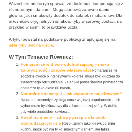
Wszechstronność ryb sprawia, że doskonale komponują się z
różnorodnymi daniami. Mogą stanowić zarówno danie
główne, jak i smakowity dodatek do sałatek i makaronów. Dla
miłośników oryginalnych smaków, ryby w surowej postaci, na
przykład w sushi, to prawdziwa uczta.
Artykuł powstał na podstawie publikacji znajdującej się na
jakie ryby jeść na diecie
.
W Tym Temacie Również:
Pomarańcze w diecie odchudzającej – niska
kaloryczność i zdrowe właściwości
Pomarańcze, te
soczyste owoce o intensywnym kolorze, mogą być kluczem do
skutecznego odchudzania. Zaledwie jedna średnia pomarańcza
dostarcza tylko około 60 kalorii,...
Naturalne kosmetyki – jak wybrać te najzdrowsze?
Naturalne kosmetyki zyskują coraz większą popularność, a ich
wybór może być kluczowy dla zdrowia naszej skóry. W dobie,
gdy wiele produktów zawiera...
Rosół na diecie – zdrowy przepis dla osób
odchudzających się
Rosół, znany jako klasyk polskiej
kuchni, może być nie tylko smacznym daniem, ale także