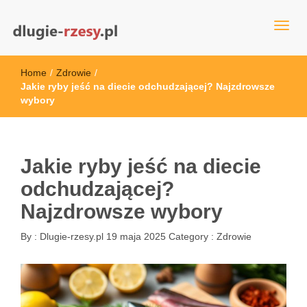
dlugie-rzesy.pl
Home
/
Zdrowie
/
Jakie ryby jeść na diecie odchudzającej? Najzdrowsze
wybory
Jakie ryby jeść na diecie
odchudzającej?
Najzdrowsze wybory
By :
Dlugie-rzesy.pl
19 maja 2025
Category :
Zdrowie