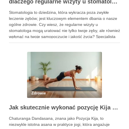
dlaczego regularne wizyty u stomatologa są kluczowe dla zdrowia jamy ustnej?
Stomatologia to dziedzina, która wykracza poza zwykłe
leczenie zębów; jest kluczowym elementem dbania o nasze
ogólne zdrowie. Czy wiesz, że regularne wizyty u
stomatologa mogą uratować nie tylko twoje zęby, ale również
wpłynąć na twoje samopoczucie i jakość życia? Specjalista
ten zajmuje się diagnostyką i profilaktyką chorób jamy ustnej,
a …
Zdrowie
Jak skutecznie wykonać pozycję Kija w jodze? Przewodnik krok po kroku
Chaturanga Dandasana, znana jako Pozycja Kija, to
niezwykle istotna asana w praktyce jogi, która angażuje