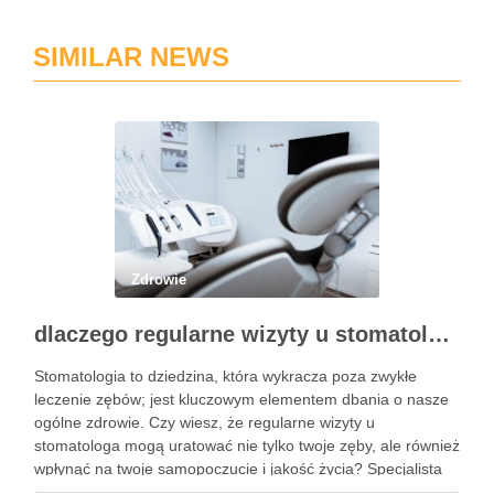
SIMILAR NEWS
Zdrowie
dlaczego regularne wizyty u stomatologa są kluczowe dla zdrowia jamy ustnej?
Stomatologia to dziedzina, która wykracza poza zwykłe
leczenie zębów; jest kluczowym elementem dbania o nasze
ogólne zdrowie. Czy wiesz, że regularne wizyty u
stomatologa mogą uratować nie tylko twoje zęby, ale również
wpłynąć na twoje samopoczucie i jakość życia? Specjalista
ten zajmuje się diagnostyką i profilaktyką chorób jamy ustnej,