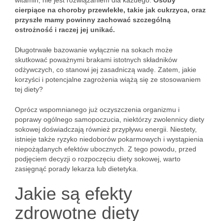
witamin, nie jest rozwiązaniem dla każdego.
Osoby
cierpiące na choroby przewlekłe, takie jak cukrzyca, oraz
przyszłe mamy powinny zachować szczególną
ostrożność i raczej jej unikać.
Długotrwałe bazowanie wyłącznie na sokach może
skutkować poważnymi brakami istotnych składników
odżywczych, co stanowi jej zasadniczą wadę. Zatem, jakie
korzyści i potencjalne zagrożenia wiążą się ze stosowaniem
tej diety?
Oprócz wspomnianego już oczyszczenia organizmu i
poprawy ogólnego samopoczucia, niektórzy zwolennicy diety
sokowej doświadczają również przypływu energii. Niestety,
istnieje także ryzyko niedoborów pokarmowych i wystąpienia
niepożądanych efektów ubocznych. Z tego powodu, przed
podjęciem decyzji o rozpoczęciu diety sokowej, warto
zasięgnąć porady lekarza lub dietetyka.
Jakie są efekty
zdrowotne diety