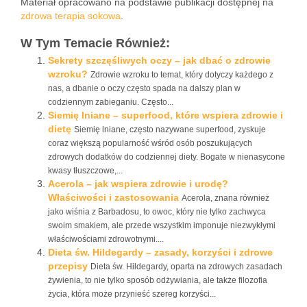
Materiał opracowano na podstawie publikacji dostępnej na
zdrowa terapia sokowa
.
W Tym Temacie Również:
Sekrety szczęśliwych oczy – jak dbać o zdrowie
wzroku?
Zdrowie wzroku to temat, który dotyczy każdego z
nas, a dbanie o oczy często spada na dalszy plan w
codziennym zabieganiu. Często...
Siemię lniane – superfood, które wspiera zdrowie i
dietę
Siemię lniane, często nazywane superfood, zyskuje
coraz większą popularność wśród osób poszukujących
zdrowych dodatków do codziennej diety. Bogate w nienasycone
kwasy tłuszczowe,...
Acerola – jak wspiera zdrowie i urodę?
Właściwości i zastosowania
Acerola, znana również
jako wiśnia z Barbadosu, to owoc, który nie tylko zachwyca
swoim smakiem, ale przede wszystkim imponuje niezwykłymi
właściwościami zdrowotnymi....
Dieta św. Hildegardy – zasady, korzyści i zdrowe
przepisy
Dieta św. Hildegardy, oparta na zdrowych zasadach
żywienia, to nie tylko sposób odżywiania, ale także filozofia
życia, która może przynieść szereg korzyści...