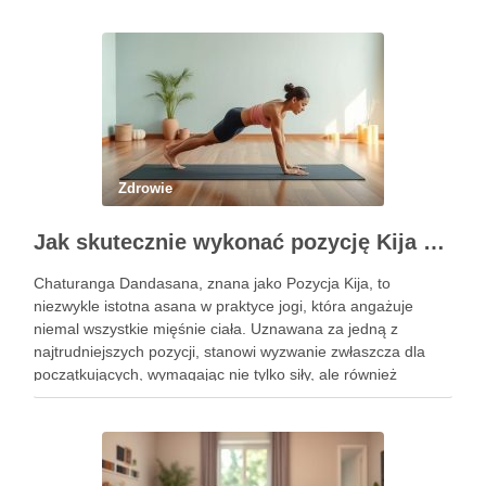
a …
Zdrowie
Jak skutecznie wykonać pozycję Kija w jodze? Przewodnik krok po kroku
Chaturanga Dandasana, znana jako Pozycja Kija, to
niezwykle istotna asana w praktyce jogi, która angażuje
niemal wszystkie mięśnie ciała. Uznawana za jedną z
najtrudniejszych pozycji, stanowi wyzwanie zwłaszcza dla
początkujących, wymagając nie tylko siły, ale również
precyzyjnego ustawienia ciała. Właściwe wykonanie tej
pozycji może przynieść liczne korzyści zdrowotne, w tym …