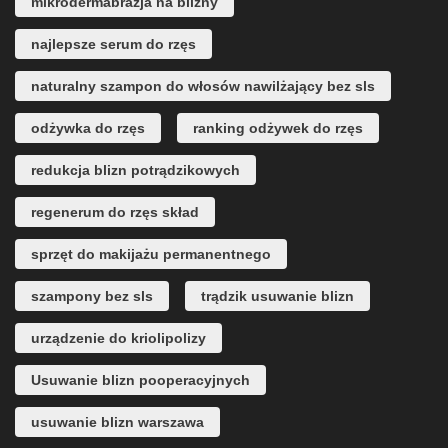
mikrodermabrazja na blizny
najlepsze serum do rzęs
naturalny szampon do włosów nawilżający bez sls
odżywka do rzęs
ranking odżywek do rzęs
redukcja blizn potrądzikowych
regenerum do rzęs skład
sprzęt do makijażu permanentnego
szampony bez sls
trądzik usuwanie blizn
urządzenie do kriolipolizy
Usuwanie blizn pooperacyjnych
usuwanie blizn warszawa