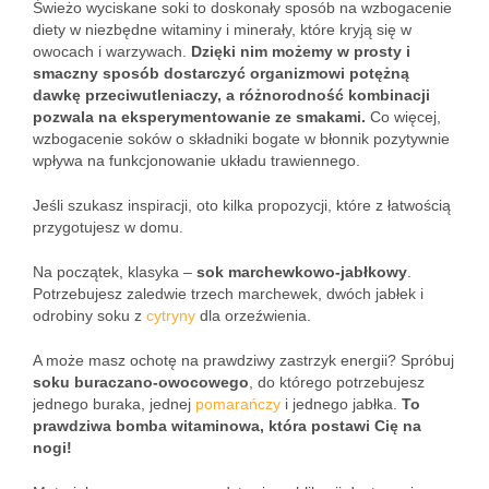
Świeżo wyciskane soki to doskonały sposób na wzbogacenie
diety w niezbędne witaminy i minerały, które kryją się w
owocach i warzywach.
Dzięki nim możemy w prosty i
smaczny sposób dostarczyć organizmowi potężną
dawkę przeciwutleniaczy, a różnorodność kombinacji
pozwala na eksperymentowanie ze smakami.
Co więcej,
wzbogacenie soków o składniki bogate w błonnik pozytywnie
wpływa na funkcjonowanie układu trawiennego.
Jeśli szukasz inspiracji, oto kilka propozycji, które z łatwością
przygotujesz w domu.
Na początek, klasyka –
sok marchewkowo-jabłkowy
.
Potrzebujesz zaledwie trzech marchewek, dwóch jabłek i
odrobiny soku z
cytryny
dla orzeźwienia.
A może masz ochotę na prawdziwy zastrzyk energii? Spróbuj
soku buraczano-owocowego
, do którego potrzebujesz
jednego buraka, jednej
pomarańczy
i jednego jabłka.
To
prawdziwa bomba witaminowa, która postawi Cię na
nogi!