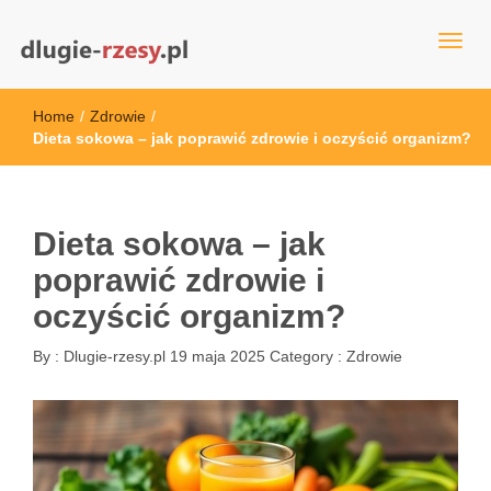
dlugie-rzesy.pl
Home
/
Zdrowie
/
Dieta sokowa – jak poprawić zdrowie i oczyścić organizm?
Dieta sokowa – jak
poprawić zdrowie i
oczyścić organizm?
By :
Dlugie-rzesy.pl
19 maja 2025
Category :
Zdrowie