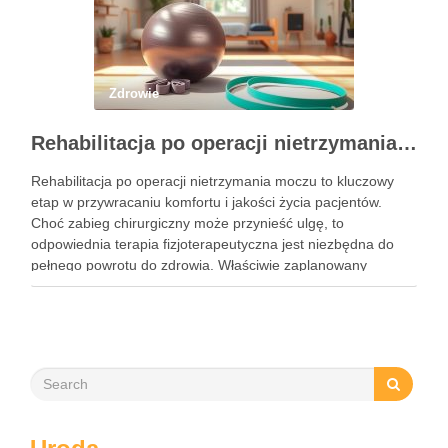
Zdrowie
Rehabilitacja po operacji nietrzymania moczu – kluczowe informacje i ćwiczenia
Rehabilitacja po operacji nietrzymania moczu to kluczowy
etap w przywracaniu komfortu i jakości życia pacjentów.
Choć zabieg chirurgiczny może przynieść ulgę, to
odpowiednia terapia fizjoterapeutyczna jest niezbędna do
pełnego powrotu do zdrowia. Właściwie zaplanowany
program rehabilitacji, obejmujący intensywne ćwiczenia oraz
mobilizację blizny, może znacznie zwiększyć szanse na
odzyskanie kontroli nad …