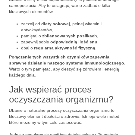
samopoczucia. Aby to osiągnąć, warto zadbać o kilka
kluczowych elementów.
zacznij od
diety sokowej
, pełnej witamin i
antyoksydantów,
pamiętaj o
zbilansowanych posiłkach
,
zapewnij sobie
odpowiednią ilość snu
,
dbaj o
regularną aktywność fizyczną
.
Połączenie tych wszystkich czynników zapewnia
sprawne działanie naszego systemu immunologicznego.
Warto o tym pamiętać, aby cieszyć się zdrowiem i energią
każdego dnia.
Jak wspierać proces
oczyszczania organizmu?
Dbanie o naturalne procesy oczyszczania organizmu to
kluczowy element dbałości o zdrowie. Istnieje wiele metod,
które możemy w tym celu zastosować.
Jedną z popularnych opcji jest detoks sokowy. Ta metoda