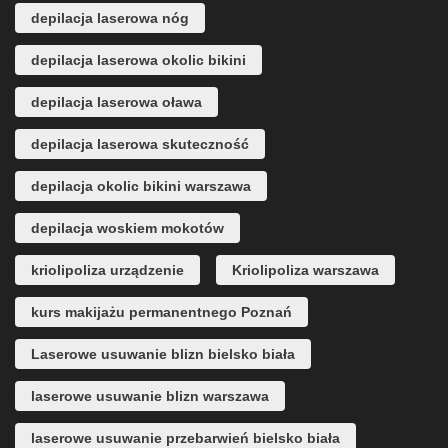
depilacja laserowa nóg
depilacja laserowa okolic bikini
depilacja laserowa oława
depilacja laserowa skuteczność
depilacja okolic bikini warszawa
depilacja woskiem mokotów
kriolipoliza urządzenie
Kriolipoliza warszawa
kurs makijażu permanentnego Poznań
Laserowe usuwanie blizn bielsko biała
laserowe usuwanie blizn warszawa
laserowe usuwanie przebarwień bielsko biała