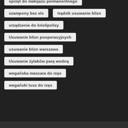
sprzęt do makijażu permanentnego
szampony bez sls
trądzik usuwanie blizn
urządzenie do kriolipolizy
Usuwanie blizn pooperacyjnych
usuwanie blizn warszawa
Usuwanie żylaków parą wodną
wegańska mascara do rzęs
wegański tusz do rzęs