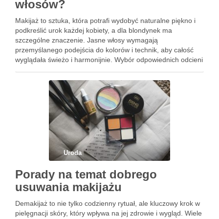
włosów?
Makijaż to sztuka, która potrafi wydobyć naturalne piękno i
podkreślić urok każdej kobiety, a dla blondynek ma
szczególne znaczenie. Jasne włosy wymagają
przemyślanego podejścia do kolorów i technik, aby całość
wyglądała świeżo i harmonijnie. Wybór odpowiednich odcieni
podkładu, cieni do powiek czy szminek może zadecydować o
efekcie końcowym. Kluczowe jest …
Uroda
Porady na temat dobrego
usuwania makijażu
Demakijaż to nie tylko codzienny rytuał, ale kluczowy krok w
pielęgnacji skóry, który wpływa na jej zdrowie i wygląd. Wiele