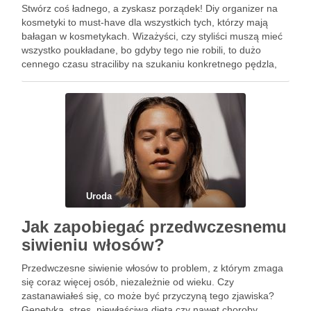
Stwórz coś ładnego, a zyskasz porządek! Diy organizer na
kosmetyki to must-have dla wszystkich tych, którzy mają
bałagan w kosmetykach. Wizażyści, czy styliści muszą mieć
wszystko poukładane, bo gdyby tego nie robili, to dużo
cennego czasu straciliby na szukaniu konkretnego pędzla,
czy palety z cieniami do powiek. W domu także …
Uroda
Jak zapobiegać przedwczesnemu
siwieniu włosów?
Przedwczesne siwienie włosów to problem, z którym zmaga
się coraz więcej osób, niezależnie od wieku. Czy
zastanawiałeś się, co może być przyczyną tego zjawiska?
Genetyka, stres, niewłaściwa dieta czy nawet choroby