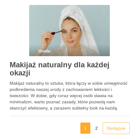
Odkryj, jak uniknąć …
Uroda
Makijaż naturalny dla każdej
okazji
Makijaż naturalny to sztuka, która łączy w sobie umiejętność
podkreślenia naszej urody z zachowaniem lekkości i
świeżości. W dobie, gdy coraz więcej osób stawia na
minimalizm, warto poznać zasady, które pozwolą nam
stworzyć efektowny, a zarazem subtelny look na każdą
okazję. Odpowiednie przygotowanie skóry oraz dobór
kosmetyków mają kluczowe znaczenie …
1
2
Następne