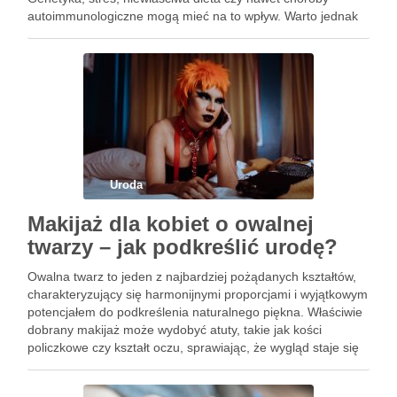
autoimmunologiczne mogą mieć na to wpływ. Warto jednak
pamiętać, że istnieją skuteczne metody, które mogą pomóc
w zachowaniu naturalnego …
Uroda
Makijaż dla kobiet o owalnej
twarzy – jak podkreślić urodę?
Owalna twarz to jeden z najbardziej pożądanych kształtów,
charakteryzujący się harmonijnymi proporcjami i wyjątkowym
potencjałem do podkreślenia naturalnego piękna. Właściwie
dobrany makijaż może wydobyć atuty, takie jak kości
policzkowe czy kształt oczu, sprawiając, że wygląd staje się
jeszcze bardziej elegancki i wyrafinowany. Jednak aby
osiągnąć ten efekt, warto zgłębić techniki …