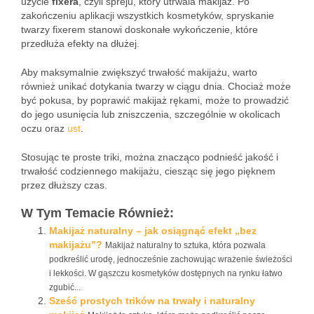
użycie
fixera
, czyli spreju, który utrwala makijaż. Po
zakończeniu aplikacji wszystkich kosmetyków, spryskanie
twarzy fixerem stanowi doskonałe wykończenie, które
przedłuża efekty na dłużej.
Aby maksymalnie zwiększyć trwałość makijażu, warto
również unikać dotykania twarzy w ciągu dnia. Chociaż może
być pokusa, by poprawić makijaż rękami, może to prowadzić
do jego usunięcia lub zniszczenia, szczególnie w okolicach
oczu oraz
ust
.
Stosując te proste triki, można znacząco podnieść jakość i
trwałość codziennego makijażu, ciesząc się jego pięknem
przez dłuższy czas.
W Tym Temacie Również:
Makijaż naturalny – jak osiągnąć efekt „bez
makijażu”?
Makijaż naturalny to sztuka, która pozwala
podkreślić urodę, jednocześnie zachowując wrażenie świeżości
i lekkości. W gąszczu kosmetyków dostępnych na rynku łatwo
zgubić...
Sześć prostych trików na trwały i naturalny