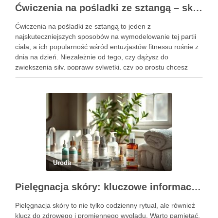
Ćwiczenia na pośladki ze sztangą – skuteczne metody i techniki treningowe
Ćwiczenia na pośladki ze sztangą to jeden z
najskuteczniejszych sposobów na wymodelowanie tej partii
ciała, a ich popularność wśród entuzjastów fitnessu rośnie z
dnia na dzień. Niezależnie od tego, czy dążysz do
zwiększenia siły, poprawy sylwetki, czy po prostu chcesz
poczuć się lepiej w swoim ciele, odpowiednio dobrane
ćwiczenia mogą …
Uroda
Pielęgnacja skóry: kluczowe informacje i skuteczne metody
Pielęgnacja skóry to nie tylko codzienny rytuał, ale również
klucz do zdrowego i promiennego wyglądu. Warto pamiętać,