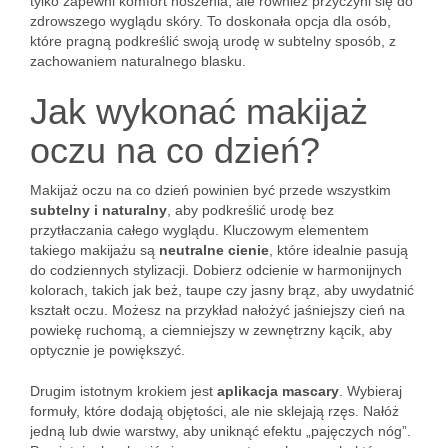
tylko zapewni komfort noszenia, ale również przyczyni się do
zdrowszego wyglądu skóry. To doskonała opcja dla osób,
które pragną podkreślić swoją urodę w subtelny sposób, z
zachowaniem naturalnego blasku.
Jak wykonać makijaż
oczu na co dzień?
Makijaż oczu na co dzień powinien być przede wszystkim
subtelny i naturalny
, aby podkreślić urodę bez
przytłaczania całego wyglądu. Kluczowym elementem
takiego makijażu są
neutralne cienie
, które idealnie pasują
do codziennych stylizacji. Dobierz odcienie w harmonijnych
kolorach, takich jak beż, taupe czy jasny brąz, aby uwydatnić
kształt oczu. Możesz na przykład nałożyć jaśniejszy cień na
powiekę ruchomą, a ciemniejszy w zewnętrzny kącik, aby
optycznie je powiększyć.
Drugim istotnym krokiem jest
aplikacja mascary
. Wybieraj
formuły, które dodają objętości, ale nie sklejają rzęs. Nałóż
jedną lub dwie warstwy, aby uniknąć efektu „pajęczych nóg”.