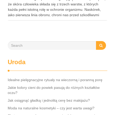
że skóra człowieka składa się z trzech warstw, z których
każda pełni istotną rolę w ochronie organizmu. Naskórek,
jako pierwsza linia obrony, chroni nas przed szkodliwymi
czynnikami zewnętrznymi, a nawilżająca skóra właściwa,
złożona …
Uroda
Idealne pielęgnacyjne rytuały na wieczorną i poranną porę
Jakie kolory cieni do powiek pasują do różnych kształtów
oczu?
Jak osiągnąć gładką i jednolitą cerę bez makijażu?
Moda na naturalne kosmetyki – czy jest warta uwagi?