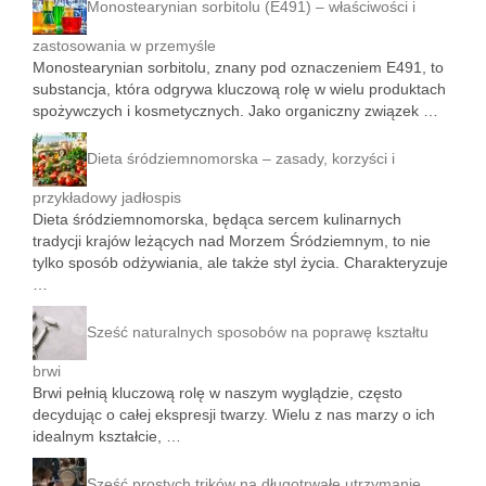
Monostearynian sorbitolu (E491) – właściwości i
zastosowania w przemyśle
Monostearynian sorbitolu, znany pod oznaczeniem E491, to
substancja, która odgrywa kluczową rolę w wielu produktach
spożywczych i kosmetycznych. Jako organiczny związek …
Dieta śródziemnomorska – zasady, korzyści i
przykładowy jadłospis
Dieta śródziemnomorska, będąca sercem kulinarnych
tradycji krajów leżących nad Morzem Śródziemnym, to nie
tylko sposób odżywiania, ale także styl życia. Charakteryzuje
…
Sześć naturalnych sposobów na poprawę kształtu
brwi
Brwi pełnią kluczową rolę w naszym wyglądzie, często
decydując o całej ekspresji twarzy. Wielu z nas marzy o ich
idealnym kształcie, …
Sześć prostych trików na długotrwałe utrzymanie