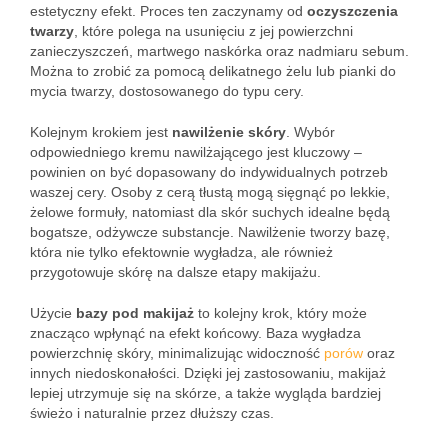
estetyczny efekt. Proces ten zaczynamy od
oczyszczenia
twarzy
, które polega na usunięciu z jej powierzchni
zanieczyszczeń, martwego naskórka oraz nadmiaru sebum.
Można to zrobić za pomocą delikatnego żelu lub pianki do
mycia twarzy, dostosowanego do typu cery.
Kolejnym krokiem jest
nawilżenie skóry
. Wybór
odpowiedniego kremu nawilżającego jest kluczowy –
powinien on być dopasowany do indywidualnych potrzeb
waszej cery. Osoby z cerą tłustą mogą sięgnąć po lekkie,
żelowe formuły, natomiast dla skór suchych idealne będą
bogatsze, odżywcze substancje. Nawilżenie tworzy bazę,
która nie tylko efektownie wygładza, ale również
przygotowuje skórę na dalsze etapy makijażu.
Użycie
bazy pod makijaż
to kolejny krok, który może
znacząco wpłynąć na efekt końcowy. Baza wygładza
powierzchnię skóry, minimalizując widoczność
porów
oraz
innych niedoskonałości. Dzięki jej zastosowaniu, makijaż
lepiej utrzymuje się na skórze, a także wygląda bardziej
świeżo i naturalnie przez dłuższy czas.