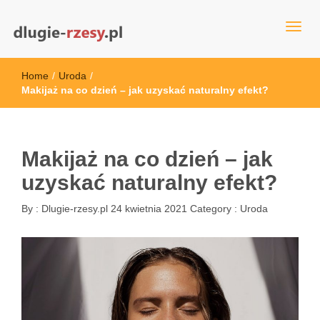
dlugie-rzesy.pl
Home
/
Uroda
/
Makijaż na co dzień – jak uzyskać naturalny efekt?
Makijaż na co dzień – jak
uzyskać naturalny efekt?
By :
Dlugie-rzesy.pl
24 kwietnia 2021
Category :
Uroda