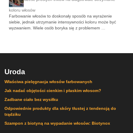
koloru włosów
Farbowanie włosów to doskonały sposób na wyrażenie
siebie, jednak utrzymanie intensywności koloru może być
wyzwaniem. Wiele osób boryka się z problemem …
Uroda
Właściwa pielęgnacja włosów farbowanych
Jak nadać objętości cienkim i płaskim włosom?
Zadbane ciało bez wysiłku
Odpowiednie produkty dla skóry tłustej z tendencją do
trądziku
Szampon z biotyną na wypadanie włosów: Biotynox