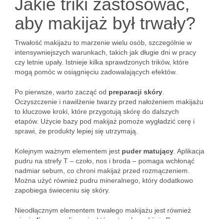
Jakie triki zastosować,
aby makijaż był trwały?
Trwałość makijażu to marzenie wielu osób, szczególnie w
intensywniejszych warunkach, takich jak długie dni w pracy
czy letnie upały. Istnieje kilka sprawdzonych trików, które
mogą pomóc w osiągnięciu zadowalających efektów.
Po pierwsze, warto zacząć od
preparacji skóry
.
Oczyszczenie i nawilżenie twarzy przed nałożeniem makijażu
to kluczowe kroki, które przygotują skórę do dalszych
etapów. Użycie bazy pod makijaż pomoże wygładzić cerę i
sprawi, że produkty lepiej się utrzymają.
Kolejnym ważnym elementem jest
puder matujący
. Aplikacja
pudru na strefy T – czoło, nos i broda – pomaga wchłonąć
nadmiar sebum, co chroni makijaż przed rozmączeniem.
Można użyć również pudru mineralnego, który dodatkowo
zapobiega świeceniu się skóry.
Nieodłącznym elementem trwałego makijażu jest również