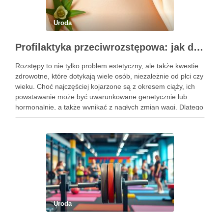
Uroda
Profilaktyka przeciwrozstępowa: jak dbać o skórę skutecznie?
Rozstępy to nie tylko problem estetyczny, ale także kwestie
zdrowotne, które dotykają wiele osób, niezależnie od płci czy
wieku. Choć najczęściej kojarzone są z okresem ciąży, ich
powstawanie może być uwarunkowane genetycznie lub
hormonalnie, a także wynikać z nagłych zmian wagi. Dlatego
kluczowe jest, aby już od najmłodszych lat zadbać …
Uroda