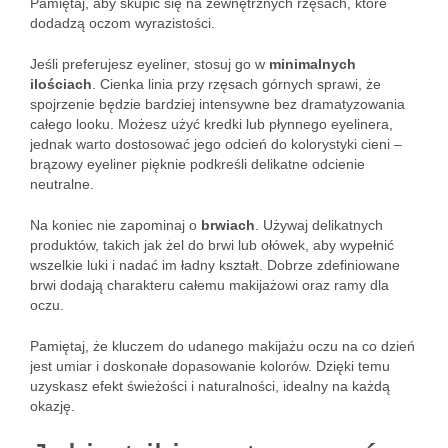
Pamiętaj, aby skupić się na zewnętrznych rzęsach, które
dodadzą oczom wyrazistości.
Jeśli preferujesz eyeliner, stosuj go w
minimalnych
ilościach
. Cienka linia przy rzęsach górnych sprawi, że
spojrzenie będzie bardziej intensywne bez dramatyzowania
całego looku. Możesz użyć kredki lub płynnego eyelinera,
jednak warto dostosować jego odcień do kolorystyki cieni –
brązowy eyeliner pięknie podkreśli delikatne odcienie
neutralne.
Na koniec nie zapominaj o
brwiach
. Używaj delikatnych
produktów, takich jak żel do brwi lub ołówek, aby wypełnić
wszelkie luki i nadać im ładny kształt. Dobrze zdefiniowane
brwi dodają charakteru całemu makijażowi oraz ramy dla
oczu.
Pamiętaj, że kluczem do udanego makijażu oczu na co dzień
jest umiar i doskonałe dopasowanie kolorów. Dzięki temu
uzyskasz efekt świeżości i naturalności, idealny na każdą
okazję.