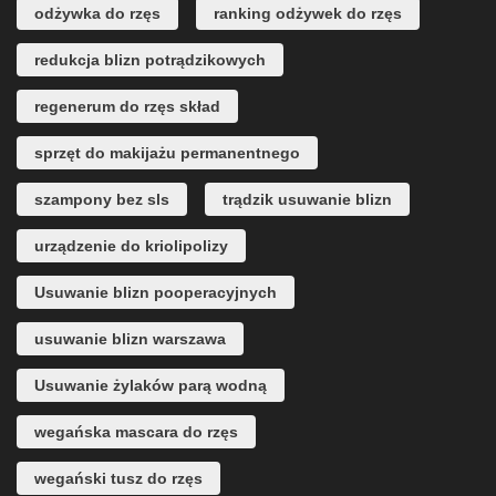
odżywka do rzęs
ranking odżywek do rzęs
redukcja blizn potrądzikowych
regenerum do rzęs skład
sprzęt do makijażu permanentnego
szampony bez sls
trądzik usuwanie blizn
urządzenie do kriolipolizy
Usuwanie blizn pooperacyjnych
usuwanie blizn warszawa
Usuwanie żylaków parą wodną
wegańska mascara do rzęs
wegański tusz do rzęs