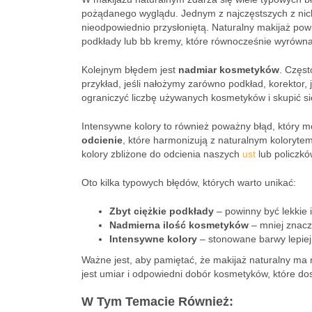
pożądanego wyglądu. Jednym z najczęstszych z nic
nieodpowiednio przysłoniętą. Naturalny makijaż pow
podkłady lub bb kremy, które równocześnie wyrównają 
Kolejnym błędem jest
nadmiar kosmetyków
. Częst
przykład, jeśli nałożymy zarówno podkład, korektor,
ograniczyć liczbę używanych kosmetyków i skupić si
Intensywne kolory to również poważny błąd, który 
odcienie
, które harmonizują z naturalnym koloryte
kolory zbliżone do odcienia naszych
ust
lub policzkó
Oto kilka typowych błędów, których warto unikać:
Zbyt ciężkie podkłady
– powinny być lekkie i
Nadmierna ilość kosmetyków
– mniej znacz
Intensywne kolory
– stonowane barwy lepiej
Ważne jest, aby pamiętać, że makijaż naturalny ma
jest umiar i odpowiedni dobór kosmetyków, które d
W Tym Temacie Również: