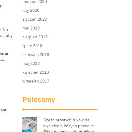
marzec 2020
 i
luty 2020
styczeń 2020
maj 2019
w. Na
st, aby
sierpień 2018
lipiec 2018
wane
czerwiec 2018
rać
maj 2018
kwiecień 2018
wrzesień 2017
Polecamy
cesu
Sześć prostych trików na
wybielenie żółtych paznokci
Żółte paznokcie to problem,