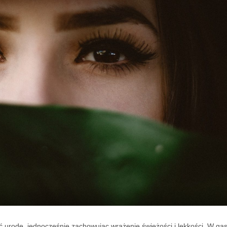
ić urodę, jednocześnie zachowując wrażenie świeżości i lekkości. W gą