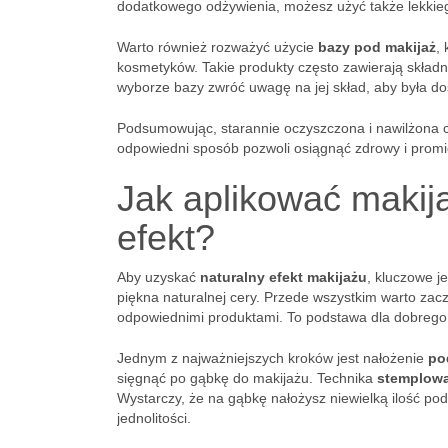
dodatkowego odżywienia, możesz użyć także lekkiego
Warto również rozważyć użycie
bazy pod makijaż
,
kosmetyków. Takie produkty często zawierają składnik
wyborze bazy zwróć uwagę na jej skład, aby była d
Podsumowując, starannie oczyszczona i nawilżona 
odpowiedni sposób pozwoli osiągnąć zdrowy i promi
Jak aplikować makij
efekt?
Aby uzyskać
naturalny efekt makijażu
, kluczowe j
piękna naturalnej cery. Przede wszystkim warto zac
odpowiednimi produktami. To podstawa dla dobrego
Jednym z najważniejszych kroków jest nałożenie
po
sięgnąć po gąbkę do makijażu. Technika
stemplow
Wystarczy, że na gąbkę nałożysz niewielką ilość pod
jednolitości.