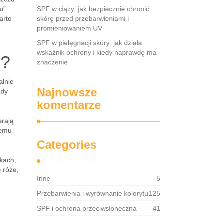
u”.
SPF w ciąży: jak bezpiecznie chronić
arto
skórę przed przebarwieniami i
promieniowaniem UV
SPF w pielęgnacji skóry: jak działa
wskaźnik ochrony i kiedy naprawdę ma
o?
znaczenie
alnie
Najnowsze
ady
komentarze
erają
remu
Categories
skach,
 róże,
Inne
5
Przebarwienia i wyrównanie kolorytu
125
SPF i ochrona przeciwsłoneczna
41