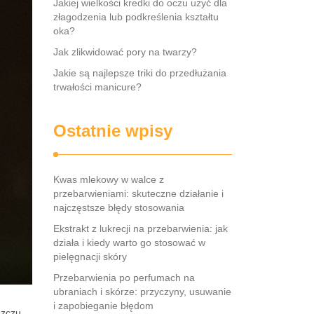
Jakiej wielkości kredki do oczu użyć dla
złagodzenia lub podkreślenia kształtu
oka?
Jak zlikwidować pory na twarzy?
Jakie są najlepsze triki do przedłużania
trwałości manicure?
Ostatnie wpisy
Kwas mlekowy w walce z
przebarwieniami: skuteczne działanie i
najczęstsze błędy stosowania
Ekstrakt z lukrecji na przebarwienia: jak
działa i kiedy warto go stosować w
pielęgnacji skóry
Przebarwienia po perfumach na
ubraniach i skórze: przyczyny, usuwanie
i zapobieganie błędom
szczu