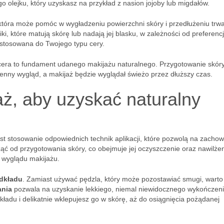
 olejku, który uzyskasz na przykład z nasion jojoby lub migdałów.
 która może pomóc w wygładzeniu powierzchni skóry i przedłużeniu trwa
i, które matują skórę lub nadają jej blasku, w zależności od preferencj
ostosowana do Twojego typu cery.
cera to fundament udanego makijażu naturalnego. Przygotowanie skór
enny wygląd, a makijaż będzie wyglądał świeżo przez dłuższy czas.
aż, aby uzyskać naturalny
est stosowanie odpowiednich technik aplikacji, które pozwolą na zacho
ząć od przygotowania skóry, co obejmuje jej oczyszczenie oraz nawilże
 wyglądu makijażu.
dkładu
. Zamiast używać pędzla, który może pozostawiać smugi, warto
ania
pozwala na uzyskanie lekkiego, niemal niewidocznego wykończeni
kładu i delikatnie wklepujesz go w skórę, aż do osiągnięcia pożądanej