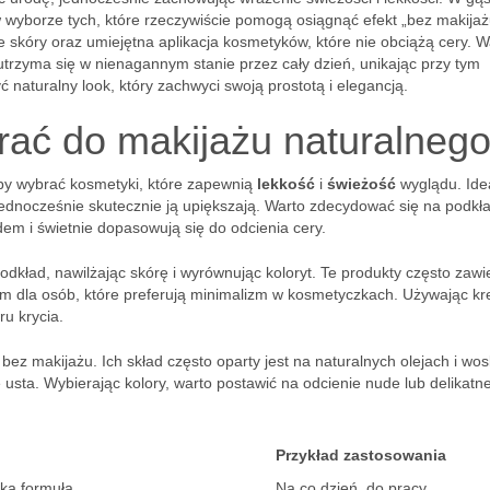
 wyborze tych, które rzeczywiście pomogą osiągnąć efekt „bez makijaż
skóry oraz umiejętna aplikacja kosmetyków, które nie obciążą cery. W
 utrzyma się w nienagannym stanie przez cały dzień, unikając przy tym
 naturalny look, który zachwyci swoją prostotą i elegancją.
ać do makijażu naturalneg
by wybrać kosmetyki, które zapewnią
lekkość
i
świeżość
wyglądu. Ide
 jednocześnie skutecznie ją upiększają. Warto zdecydować się na podkł
dem i świetnie dopasowują się do odcienia cery.
i podkład, nawilżając skórę i wyrównując koloryt. Te produkty często zawi
rem dla osób, które preferują minimalizm w kosmetyczkach. Używając k
u krycia.
ez makijażu. Ich skład często oparty jest na naturalnych olejach i wo
sta. Wybierając kolory, warto postawić na odcienie nude lub delikatne
Przykład zastosowania
kka formuła
Na co dzień, do pracy