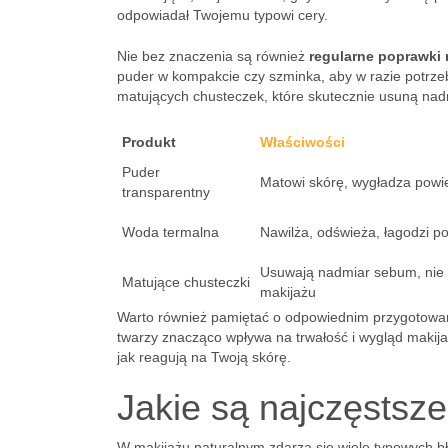
odpowiadał Twojemu typowi cery.
Nie bez znaczenia są również
regularne poprawki 
puder w kompakcie czy szminka, aby w razie potrze
matujących chusteczek, które skutecznie usuną nad
Produkt
Właściwości
Puder
Matowi skórę, wygładza powi
transparentny
Woda termalna
Nawilża, odświeża, łagodzi p
Usuwają nadmiar sebum, nie 
Matujące chusteczki
makijażu
Warto również pamiętać o odpowiednim przygotowani
twarzy znacząco wpływa na trwałość i wygląd makija
jak reagują na Twoją skórę.
Jakie są najczęstsz
W makijażu naturalnym zdarza się wiele typowych bł