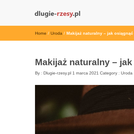
dlugie-rzesy.pl
Home
/
Uroda
/
Makijaż naturalny – jak osiągnąć
Makijaż naturalny – ja
By :
Dlugie-rzesy.pl
1 marca 2021
Category :
Uroda