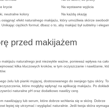
ne krycie
Na wystawne wyjścia
ki, neutralne kolory
Na każdą okazję
siągnąć efekt naturalnego makijażu, który umożliwia skórze swobod
Unikając ciężkich formuł, dbasz o to, aby makijaż był subtelny i elegan
órę przed makijażem
 makijażu naturalnego jest niezwykle ważne, ponieważ wpływa na cał
bejmować kilka kluczowych kroków, w tym oczyszczanie i nawilżanie, kt
tów.
nego żelu lub pianki myjącej, dostosowanego do swojego typu skóry. To
czyszczenia, które mogłyby wpłynąć na aplikację makijażu. Po dokła
przywróci naturalne pH oraz dodatkowo nawilży cerę.
rem nawilżający lub serum, które dobrze wchłania się w skórę. Dobrze
wi lepiej się utrzymać i wyglądać naturalnie. Jeśli twoja skóra wymaga