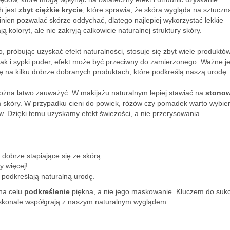
h jest
zbyt ciężkie krycie
, które sprawia, że skóra wygląda na sztuczną
inien pozwalać skórze oddychać, dlatego najlepiej wykorzystać lekkie
koloryt, ale nie zakryją całkowicie naturalnej struktury skóry.
o, próbując uzyskać efekt naturalności, stosuje się zbyt wiele produktó
 jak i sypki puder, efekt może być przeciwny do zamierzonego. Ważne je
ę na kilku dobrze dobranych produktach, które podkreślą naszą urodę.
można łatwo zauważyć. W makijażu naturalnym lepiej stawiać na
stono
m skóry. W przypadku cieni do powiek, różów czy pomadek warto wybie
w. Dzięki temu uzyskamy efekt świeżości, a nie przerysowania.
 dobrze stapiające się ze skórą.
y więcej!
 podkreślają naturalną urodę.
 na celu
podkreślenie
piękna, a nie jego maskowanie. Kluczem do suk
oskonale współgrają z naszym naturalnym wyglądem.