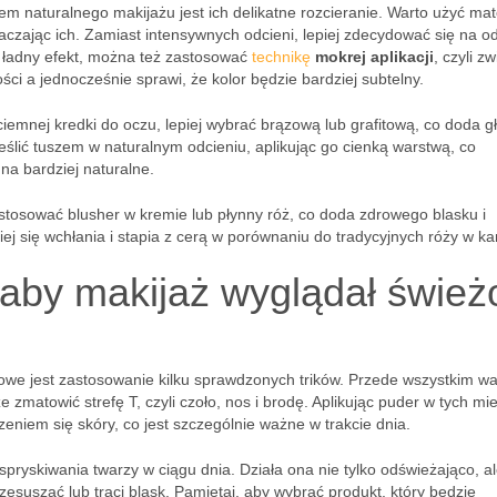
m naturalnego makijażu jest ich delikatne rozcieranie. Warto użyć ma
łaczając ich. Zamiast intensywnych odcieni, lepiej zdecydować się na o
ć ładny efekt, można też zastosować
technikę
mokrej aplikacji
, czyli zw
ci a jednocześnie sprawi, że kolor będzie bardziej subtelny.
ciemnej kredki do oczu, lepiej wybrać brązową lub grafitową, co doda gł
eślić tuszem w naturalnym odcieniu, aplikując go cienką warstwą, co
 na bardziej naturalne.
stosować blusher w kremie lub płynny róż, co doda zdrowego blasku i
iej się wchłania i stapia z cerą w porównaniu do tradycyjnych róży w ka
, aby makijaż wyglądał śwież
zowe jest zastosowanie kilku sprawdzonych trików. Przede wszystkim wa
e zmatowić strefę T, czyli czoło, nos i brodę. Aplikując puder w tych mi
niem się skóry, co jest szczególnie ważne w trakcie dnia.
spryskiwania twarzy w ciągu dnia. Działa ona nie tylko odświeżająco, a
zesuszać lub traci blask. Pamiętaj, aby wybrać produkt, który będzie