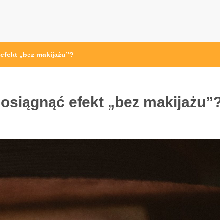
 efekt „bez makijażu”?
k osiągnąć efekt „bez makijażu”