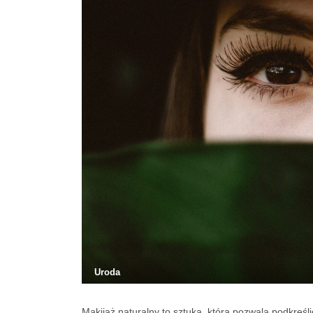
Uroda
Makijaż naturalny to sztuka, która pozwala podkreśl