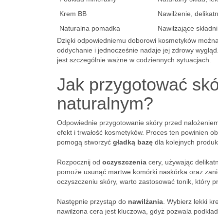
Krem BB
Nawilżenie, delikat
Naturalna pomadka
Nawilżające składni
Dzięki odpowiedniemu doborowi kosmetyków można o
oddychanie i jednocześnie nadaje jej zdrowy wygląd. 
jest szczególnie ważne w codziennych sytuacjach.
Jak przygotować sk
naturalnym?
Odpowiednie przygotowanie skóry przed nałożeniem
efekt i trwałość kosmetyków. Proces ten powinien o
pomogą stworzyć
gładką bazę
dla kolejnych produk
Rozpocznij od
oczyszczenia
cery, używając delikat
pomoże usunąć martwe komórki naskórka oraz zanie
oczyszczeniu skóry, warto zastosować tonik, który 
Następnie przystąp do
nawilżania
. Wybierz lekki k
nawilżona cera jest kluczowa, gdyż pozwala podkłado