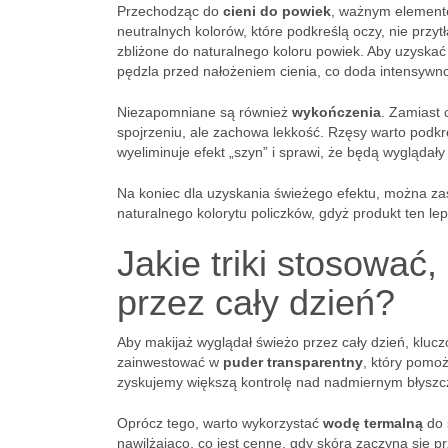
Przechodząc do
cieni do powiek
, ważnym elemente
neutralnych kolorów, które podkreślą oczy, nie przyt
zbliżone do naturalnego koloru powiek. Aby uzyska
pędzla przed nałożeniem cienia, co doda intensywnoś
Niezapomniane są również
wykończenia
. Zamiast 
spojrzeniu, ale zachowa lekkość. Rzęsy warto podkr
wyeliminuje efekt „szyn” i sprawi, że będą wyglądały
Na koniec dla uzyskania świeżego efektu, można za
naturalnego kolorytu policzków, gdyż produkt ten lep
Jakie triki stosować
przez cały dzień?
Aby makijaż wyglądał świeżo przez cały dzień, kluc
zainwestować w
puder transparentny
, który pomoż
zyskujemy większą kontrolę nad nadmiernym błyszcze
Oprócz tego, warto wykorzystać
wodę termalną
do 
nawilżająco, co jest cenne, gdy skóra zaczyna się pr