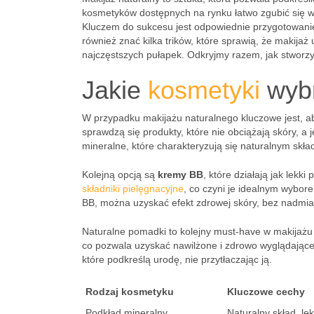
kosmetyków dostępnych na rynku łatwo zgubić się w
Kluczem do sukcesu jest odpowiednie przygotowanie 
również znać kilka trików, które sprawią, że makijaż
najczęstszych pułapek. Odkryjmy razem, jak stworzyć
Jakie
kosmetyki
wybr
W przypadku makijażu naturalnego kluczowe jest, a
sprawdzą się produkty, które nie obciążają skóry, a
mineralne, które charakteryzują się naturalnym skła
Kolejną opcją są
kremy BB
, które działają jak lekk
składniki pielęgnacyjne
, co czyni je idealnym wybo
BB, można uzyskać efekt zdrowej skóry, bez nadmiar
Naturalne pomadki to kolejny must-have w makijażu b
co pozwala uzyskać nawilżone i zdrowo wyglądające u
które podkreślą urodę, nie przytłaczając ją.
Rodzaj kosmetyku
Kluczowe cechy
Podkład mineralny
Naturalny skład, le