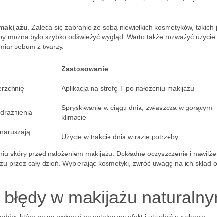
makijażu
. Zaleca się zabranie ze sobą niewielkich kosmetyków, takich 
by można było szybko odświeżyć wygląd. Warto także rozważyć użycie
miar sebum z twarzy.
Zastosowanie
erzchnię
Aplikacja na strefę T po nałożeniu makijażu
Spryskiwanie w ciągu dnia, zwłaszcza w gorącym
odrażnienia
klimacie
naruszają
Użycie w trakcie dnia w razie potrzeby
u skóry przed nałożeniem makijażu. Dokładne oczyszczenie i nawilże
żu przez cały dzień. Wybierając kosmetyki, zwróć uwagę na ich skład o
e błędy w makijażu naturaln
ędów, które mogą wpłynąć na ostateczny efekt i utrudnić uzyskanie