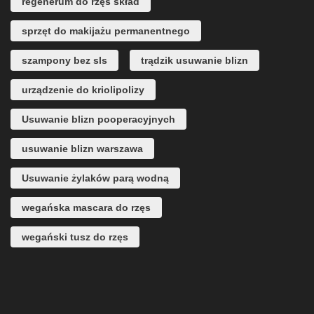
regenerum do rzęs skład
sprzęt do makijażu permanentnego
szampony bez sls
trądzik usuwanie blizn
urządzenie do kriolipolizy
Usuwanie blizn pooperacyjnych
usuwanie blizn warszawa
Usuwanie żylaków parą wodną
wegańska mascara do rzęs
wegański tusz do rzęs