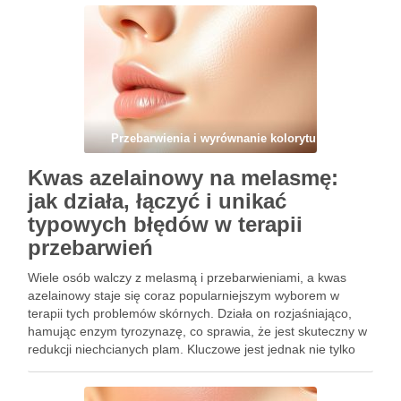
typowe błędy, które mogą …
Przebarwienia i wyrównanie kolorytu
Kwas azelainowy na melasmę:
jak działa, łączyć i unikać
typowych błędów w terapii
przebarwień
Wiele osób walczy z melasmą i przebarwieniami, a kwas
azelainowy staje się coraz popularniejszym wyborem w
terapii tych problemów skórnych. Działa on rozjaśniająco,
hamując enzym tyrozynazę, co sprawia, że jest skuteczny w
redukcji niechcianych plam. Kluczowe jest jednak nie tylko
jego prawidłowe stosowanie, ale także unikanie typowych
błędów, które mogą …