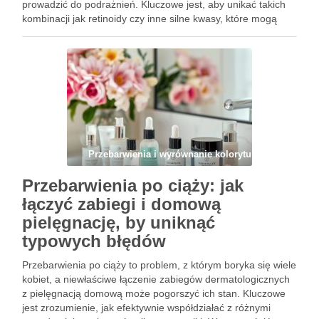
prowadzić do podrażnień. Kluczowe jest, aby unikać takich
kombinacji jak retinoidy czy inne silne kwasy, które mogą
pogorszyć stan skóry. Zamiast tego warto sięgnąć po
składniki, które wspierają działanie …
Przebarwienia i wyrównanie kolorytu
Przebarwienia po ciąży: jak
łączyć zabiegi i domową
pielęgnację, by uniknąć
typowych błędów
Przebarwienia po ciąży to problem, z którym boryka się wiele
kobiet, a niewłaściwe łączenie zabiegów dermatologicznych
z pielęgnacją domową może pogorszyć ich stan. Kluczowe
jest zrozumienie, jak efektywnie współdziałać z różnymi