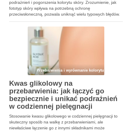
podrażnień i pogorszenia kolorytu skóry. Zrozumienie, jak
fototyp skóry wpływa na potrzebną ochronę
przeciwsłoneczną, pozwala uniknąć wielu typowych błędów.
Odpowiednio dobrany filtr nie tylko chroni przed szkodliwym
promieniowaniem UV, ale także wspiera zdrowy wygląd …
Przebarwienia i wyrównanie kolorytu
Kwas glikolowy na
przebarwienia: jak łączyć go
bezpiecznie i unikać podrażnień
w codziennej pielęgnacji
Stosowanie kwasu glikolowego w codziennej pielęgnacji to
skuteczny sposób na walkę z przebarwieniami, ale
niewłaściwe łączenie go z innymi składnikami może