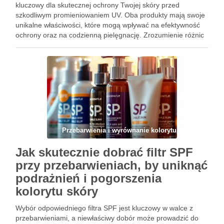
kluczowy dla skutecznej ochrony Twojej skóry przed
szkodliwym promieniowaniem UV. Oba produkty mają swoje
unikalne właściwości, które mogą wpływać na efektywność
ochrony oraz na codzienną pielęgnację. Zrozumienie różnic
między nimi i świadome dopasowanie do typu cery oraz
potrzeb skóry są …
Przebarwienia i wyrównanie kolorytu
Jak skutecznie dobrać filtr SPF
przy przebarwieniach, by uniknąć
podrażnień i pogorszenia
kolorytu skóry
Wybór odpowiedniego filtra SPF jest kluczowy w walce z
przebarwieniami, a niewłaściwy dobór może prowadzić do