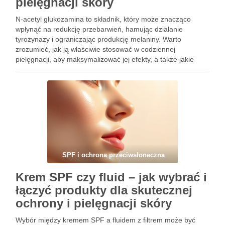
pielęgnacji skóry
N-acetyl glukozamina to składnik, który może znacząco
wpłynąć na redukcję przebarwień, hamując działanie
tyrozynazy i ograniczając produkcję melaniny. Warto
zrozumieć, jak ją właściwie stosować w codziennej
pielęgnacji, aby maksymalizować jej efekty, a także jakie
składniki aktywne mogą wspierać jej działanie. Ponadto,
istotne jest unikanie niektórych składników oraz praktyk,
które mogą …
SPF i ochrona przeciwsłoneczna
Krem SPF czy fluid – jak wybrać i
łączyć produkty dla skutecznej
ochrony i pielęgnacji skóry
Wybór między kremem SPF a fluidem z filtrem może być