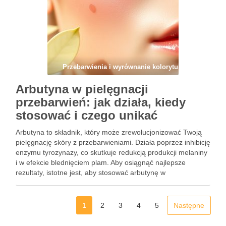
Przebarwienia i wyrównanie kolorytu
Arbutyna w pielęgnacji
przebarwień: jak działa, kiedy
stosować i czego unikać
Arbutyna to składnik, który może zrewolucjonizować Twoją
pielęgnację skóry z przebarwieniami. Działa poprzez inhibicję
enzymu tyrozynazy, co skutkuje redukcją produkcji melaniny
i w efekcie blednięciem plam. Aby osiągnąć najlepsze
rezultaty, istotne jest, aby stosować arbutynę w
odpowiednich stężeniach oraz pH, a także być świadomym
potencjalnych problemów związanych z jej używaniem. …
1
2
3
4
5
Następne