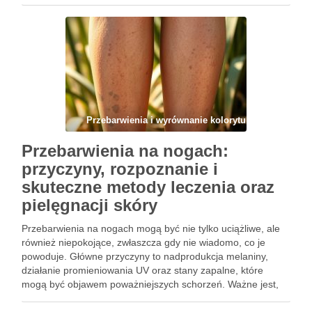
opakowaniach filtrów przeciwsłonecznych, takie jak „Broad
Spectrum” oraz wskaźnik PA. Zrozumienie różnicy między
promieniowaniem UVA a …
Przebarwienia i wyrównanie kolorytu
Przebarwienia na nogach:
przyczyny, rozpoznanie i
skuteczne metody leczenia oraz
pielęgnacji skóry
Przebarwienia na nogach mogą być nie tylko uciążliwe, ale
również niepokojące, zwłaszcza gdy nie wiadomo, co je
powoduje. Główne przyczyny to nadprodukcja melaniny,
działanie promieniowania UV oraz stany zapalne, które
mogą być objawem poważniejszych schorzeń. Ważne jest,
aby zrozumieć, jakie rodzaje przebarwień występują oraz