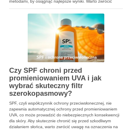
metodami, by osiągnąć najlepsze wyniki. Warto zwrócić
uwagę na typowe błędy, takie jak nieodpowiednie stosowanie
kosmetyków po zabiegach, które …
SPF i ochrona przeciwsłoneczna
Czy SPF chroni przed
promieniowaniem UVA i jak
wybrać skuteczny filtr
szerokopasmowy?
SPF, czyli współczynnik ochrony przeciwsłonecznej, nie
zapewnia automatycznej ochrony przed promieniowaniem
UVA, co może prowadzić do niebezpiecznych konsekwencji
dla skóry. Aby skutecznie chronić się przed szkodliwym
działaniem słońca, warto zwrócić uwagę na oznaczenia na