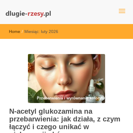
dlugie-rzesy.pl
Home
/
Miesiąc:
luty 2026
Przebarwienia i wyrównanie kolorytu
N-acetyl glukozamina na
przebarwienia: jak działa, z czym
łączyć i czego unikać w