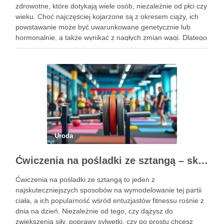
zdrowotne, które dotykają wiele osób, niezależnie od płci czy
wieku. Choć najczęściej kojarzone są z okresem ciąży, ich
powstawanie może być uwarunkowane genetycznie lub
hormonalnie, a także wynikać z nagłych zmian wagi. Dlatego
kluczowe jest, aby już od najmłodszych lat zadbać …
Uroda
Ćwiczenia na pośladki ze sztangą – skuteczne metody i techniki treningowe
Ćwiczenia na pośladki ze sztangą to jeden z
najskuteczniejszych sposobów na wymodelowanie tej partii
ciała, a ich popularność wśród entuzjastów fitnessu rośnie z
dnia na dzień. Niezależnie od tego, czy dążysz do
zwiększenia siły, poprawy sylwetki, czy po prostu chcesz