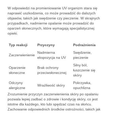
W odpowiedzi na promieniowanie UV organizm stara się
naprawić uszkodzenia, co może prowadzić do dalszych
objawów, takich jak swędzenie czy pieczenie. W skrajnych
przypadkach, nadmierne opalanie może prowadzić do
oparzeń słonecznych, które wymagają specjalistycznej
opieki.
Typ reakcji
Przyczyny
Podrażnienia
Nadmierna
Swędzenie,
Zaczerwienienie
ekspozycja na UV
pieczenie
Silny ból,
Oparzenie
Brak ochrony
łuszczenie się
słoneczne
przeciwsłonecznej
skóry
Odczyny
Pokrzywka,
Wrażliwość skóry
alergiczne
opuchlizna
Zrozumienie przyczyn zaczerwienienia skóry po opalaniu
pozwala lepiej zadbać o zdrowie i kondycję skóry, co jest
istotne dla każdego, kto lubi spędzać czas na słońcu.
Zachowanie odpowiednich środków ostrożności, takich jak