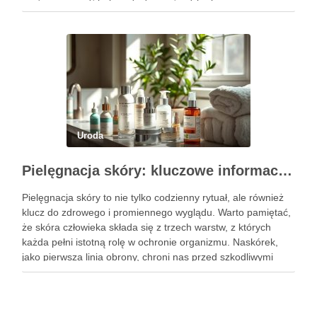
poczuć się lepiej w swoim ciele, odpowiednio dobrane
ćwiczenia mogą …
Uroda
Pielęgnacja skóry: kluczowe informacje i skuteczne metody
Pielęgnacja skóry to nie tylko codzienny rytuał, ale również
klucz do zdrowego i promiennego wyglądu. Warto pamiętać,
że skóra człowieka składa się z trzech warstw, z których
każda pełni istotną rolę w ochronie organizmu. Naskórek,
jako pierwsza linia obrony, chroni nas przed szkodliwymi
czynnikami zewnętrznymi, a nawilżająca skóra właściwa,
złożona …