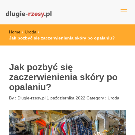
dlugie-rzesy.pl
Home
/
Uroda
/
Jak pozbyć się zaczerwienienia skóry po opalaniu?
Jak pozbyć się
zaczerwienienia skóry po
opalaniu?
By :
Dlugie-rzesy.pl
1 października 2022
Category :
Uroda