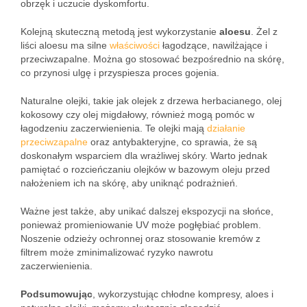
obrzęk i uczucie dyskomfortu.
Kolejną skuteczną metodą jest wykorzystanie
aloesu
. Żel z
liści aloesu ma silne
właściwości
łagodzące, nawilżające i
przeciwzapalne. Można go stosować bezpośrednio na skórę,
co przynosi ulgę i przyspiesza proces gojenia.
Naturalne olejki, takie jak olejek z drzewa herbacianego, olej
kokosowy czy olej migdałowy, również mogą pomóc w
łagodzeniu zaczerwienienia. Te olejki mają
działanie
przeciwzapalne
oraz antybakteryjne, co sprawia, że są
doskonałym wsparciem dla wrażliwej skóry. Warto jednak
pamiętać o rozcieńczaniu olejków w bazowym oleju przed
nałożeniem ich na skórę, aby uniknąć podrażnień.
Ważne jest także, aby unikać dalszej ekspozycji na słońce,
ponieważ promieniowanie UV może pogłębiać problem.
Noszenie odzieży ochronnej oraz stosowanie kremów z
filtrem może zminimalizować ryzyko nawrotu
zaczerwienienia.
Podsumowując
, wykorzystując chłodne kompresy, aloes i