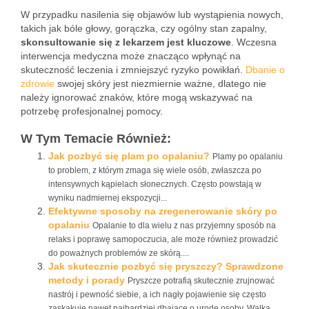
W przypadku nasilenia się objawów lub wystąpienia nowych,
takich jak bóle głowy, gorączka, czy ogólny stan zapalny,
skonsultowanie się z lekarzem jest kluczowe
. Wczesna
interwencja medyczna może znacząco wpłynąć na
skuteczność leczenia i zmniejszyć ryzyko powikłań.
Dbanie o
zdrowie
swojej skóry jest niezmiernie ważne, dlatego nie
należy ignorować znaków, które mogą wskazywać na
potrzebę profesjonalnej pomocy.
W Tym Temacie Również:
Jak pozbyć się plam po opalaniu?
Plamy po opalaniu
to problem, z którym zmaga się wiele osób, zwłaszcza po
intensywnych kąpielach słonecznych. Często powstają w
wyniku nadmiernej ekspozycji...
Efektywne sposoby na zregenerowanie skóry po
opalaniu
Opalanie to dla wielu z nas przyjemny sposób na
relaks i poprawę samopoczucia, ale może również prowadzić
do poważnych problemów ze skórą....
Jak skutecznie pozbyć się pryszczy? Sprawdzone
metody i porady
Pryszcze potrafią skutecznie zrujnować
nastrój i pewność siebie, a ich nagły pojawienie się często
zaskakuje nawet najbardziej dbające o urodę osoby. Walka...