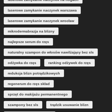
laserowe zamykanie naczynek warszawa
laserowe zamykanie naczynek wrocław
mikrodermabrazja na blizny
najlepsze serum do rzęs
naturalny szampon do włosów nawilżający bez sls
odżywka do rzęs
ranking odżywek do rzęs
redukcja blizn potrądzikowych
regenerum do rzęs skład
sprzęt do makijażu permanentnego
szampony bez sls
trądzik usuwanie blizn