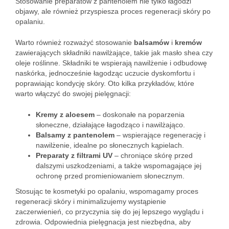
Stosowanie preparatów z pantenolem nie tylko łagodzi
objawy, ale również przyspiesza proces regeneracji skóry po
opalaniu.
Warto również rozważyć stosowanie
balsamów
i
kremów
zawierających składniki nawilżające, takie jak masło shea czy
oleje roślinne. Składniki te wspierają nawilżenie i odbudowę
naskórka, jednocześnie łagodząc uczucie dyskomfortu i
poprawiając kondycję skóry. Oto kilka przykładów, które
warto włączyć do swojej pielęgnacji:
Kremy z aloesem
– doskonałe na poparzenia
słoneczne, działające łagodząco i nawilżająco.
Balsamy z pantenolem
– wspierające regenerację i
nawilżenie, idealne po słonecznych kąpielach.
Preparaty z filtrami UV
– chroniące skórę przed
dalszymi uszkodzeniami, a także wspomagające jej
ochronę przed promieniowaniem słonecznym.
Stosując te kosmetyki po opalaniu, wspomagamy proces
regeneracji skóry i minimalizujemy wystąpienie
zaczerwienień, co przyczynia się do jej lepszego wyglądu i
zdrowia. Odpowiednia pielęgnacja jest niezbędna, aby