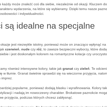
że każdy może znaleźć coś dla siebie, niezależnie od okazji. Kluczem do
charakteru wydarzenia, na które się wybieramy. Dzięki temu nasze pazn
osobowości i indywidualności.
i są idealne na specjalne
okazje jest niezwykle istotny, ponieważ może on znacząco wpłynąć na
 jak
czerwień
,
nude
czy
róż
, to zawsze bezpieczni wyborzy, które doda
siebie i jest doskonałym kolorem na romantyczne kolacje czy uroczysto
amy również intensywne kolory, takie jak
granat
czy
zieleń
. Te odcien
ię w tłumie. Granat świetnie sprawdzi się na wieczorne przyjęcia, natom
h imprez.
bardziej popularne, ponieważ dodają blasku i wyrafinowania. Kolory tak
stylizacji i nadają im nowoczesny charakter. Brokatowe paznokcie mog
e przyjęcia, podczas których chcesz zabłysnąć.