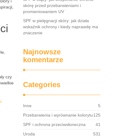
lory i
skórę przed przebarwieniami i
iracji,
promieniowaniem UV
SPF w pielęgnacji skóry: jak działa
ci
wskaźnik ochrony i kiedy naprawdę ma
znaczenie
Najnowsze
le,
komentarze
ały czy
ewielkie
Categories
i
Inne
5
Przebarwienia i wyrównanie kolorytu
125
SPF i ochrona przeciwsłoneczna
41
Uroda
531