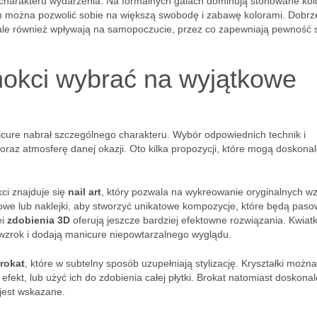
charakteru wydarzenia. Na formalnych galach dominują stonowane kolo
ch można pozwolić sobie na większą swobodę i zabawę kolorami. Dobrz
j, ale również wpływają na samopoczucie, przez co zapewniają pewność 
nokci wybrać na wyjątkowe
icure nabrał szczególnego charakteru. Wybór odpowiednich technik i
az atmosferę danej okazji. Oto kilka propozycji, które mogą doskona
ci znajduje się
nail art
, który pozwala na wykreowanie oryginalnych w
rowe lub naklejki, aby stworzyć unikatowe kompozycje, które będą pas
ei
zdobienia 3D
oferują jeszcze bardziej efektowne rozwiązania. Kwiatk
 wzrok i dodają manicure niepowtarzalnego wyglądu.
brokat
, które w subtelny sposób uzupełniają stylizację. Kryształki można
fekt, lub użyć ich do zdobienia całej płytki. Brokat natomiast doskonal
 jest wskazane.