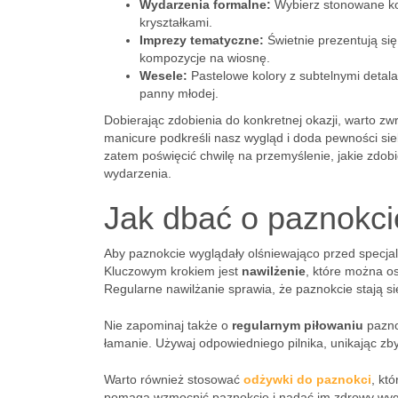
Wydarzenia formalne:
Wybierz stonowane kolo
kryształkami.
Imprezy tematyczne:
Świetnie prezentują si
kompozycje na wiosnę.
Wesele:
Pastelowe kolory z subtelnymi detalam
panny młodej.
Dobierając zdobienia do konkretnej okazji, warto z
manicure podkreśli nasz wygląd i doda pewności sie
zatem poświęcić chwilę na przemyślenie, jakie zdob
wydarzenia.
Jak dbać o paznokci
Aby paznokcie wyglądały olśniewająco przed specjal
Kluczowym krokiem jest
nawilżenie
, które można o
Regularne nawilżanie sprawia, że paznokcie stają s
Nie zapominaj także o
regularnym piłowaniu
pazno
łamanie. Używaj odpowiedniego pilnika, unikając zb
Warto również stosować
odżywki do paznokci
, kt
pomaga wzmocnić paznokcie i nadać im zdrowy wyglą