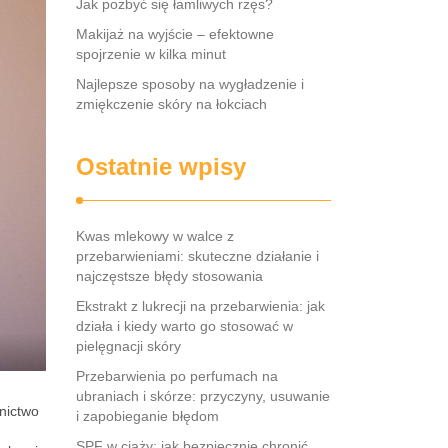
Jak pozbyć się łamliwych rzęs?
Makijaż na wyjście – efektowne
spojrzenie w kilka minut
Najlepsze sposoby na wygładzenie i
zmiękczenie skóry na łokciach
Ostatnie wpisy
Kwas mlekowy w walce z
przebarwieniami: skuteczne działanie i
najczęstsze błędy stosowania
Ekstrakt z lukrecji na przebarwienia: jak
działa i kiedy warto go stosować w
pielęgnacji skóry
Przebarwienia po perfumach na
ubraniach i skórze: przyczyny, usuwanie
nictwo
i zapobieganie błędom
SPF w ciąży: jak bezpiecznie chronić