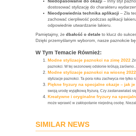
Niedopasowanie do okazji
– Inny styl pazno
dostosować stylizację do charakteru wydarzen
Nieodpowiednia technika aplikacji
– Zła te
zachować cierpliwość podczas aplikacji lakier
odpowiednie utwardzanie lakieru.
Pamiętajmy, że
dbałość o detale
to klucz do sukces
Dzięki przemyślanym wyborom, nasze paznokcie będą 
W Tym Temacie Również:
Modne stylizacje paznokci na zimę 2022
Zi
paznokci. W tej sezonowej odsłonie królują zarówno..
Modne stylizacje paznokci na wiosnę 2022
stylizacje paznokci. Ta pora roku zachwyca nie tylko r
Piękne fryzury na specjalne okazje – jak j
swoją urodę wyjątkową fryzurą. Czy zastanawiałaś się,
Kreatywne i oryginalne fryzury na specjal
może wprawić w zakłopotanie niejedną osobę. Niezależ
SIMILAR NEWS