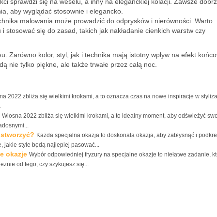
kci sprawdzi się na weselu, a inny na eleganckiej kolacji. Zawsze dobrz
ia, aby wyglądać stosownie i elegancko.
chnika malowania może prowadzić do odprysków i nierówności. Warto
u i stosować się do zasad, takich jak nakładanie cienkich warstw czy
u. Zarówno kolor, styl, jak i technika mają istotny wpływ na efekt końc
nie tylko piękne, ale także trwałe przez całą noc.
ma 2022 zbliża się wielkimi krokami, a to oznacza czas na nowe inspiracje w styliza
.
Wiosna 2022 zbliża się wielkimi krokami, a to idealny moment, aby odświeżyć sw
adosnymi...
e stworzyć?
Każda specjalna okazja to doskonała okazja, aby zabłysnąć i podkre
 jakie style będą najlepiej pasować...
ne okazje
Wybór odpowiedniej fryzury na specjalne okazje to niełatwe zadanie, k
nie od tego, czy szykujesz się...