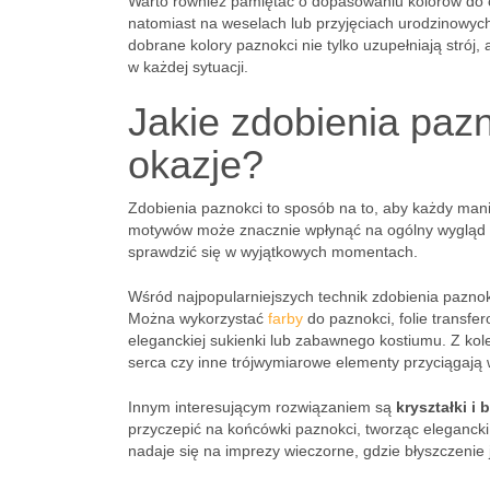
Warto również pamiętać o dopasowaniu kolorów do 
natomiast na weselach lub przyjęciach urodzinowy
dobrane kolory paznokci nie tylko uzupełniają stró
w każdej sytuacji.
Jakie zdobienia paz
okazje?
Zdobienia paznokci to sposób na to, aby każdy man
motywów może znacznie wpłynąć na ogólny wygląd or
sprawdzić się w wyjątkowych momentach.
Wśród najpopularniejszych technik zdobienia paznok
Można wykorzystać
farby
do paznokci, folie transfe
eleganckiej sukienki lub zabawnego kostiumu. Z kol
serca czy inne trójwymiarowe elementy przyciągają
Innym interesującym rozwiązaniem są
kryształki i 
przyczepić na końcówki paznokci, tworząc elegancki e
nadaje się na imprezy wieczorne, gdzie błyszczenie