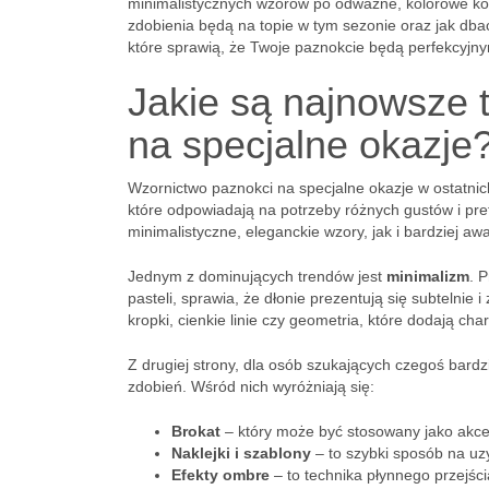
minimalistycznych wzorów po odważne, kolorowe kompo
zdobienia będą na topie w tym sezonie oraz jak dbać
które sprawią, że Twoje paznokcie będą perfekcyjnym
Jakie są najnowsze 
na specjalne okazje
Wzornictwo paznokci na specjalne okazje w ostatnic
które odpowiadają na potrzeby różnych gustów i pr
minimalistyczne, eleganckie wzory, jak i bardziej 
Jednym z dominujących trendów jest
minimalizm
. 
pasteli, sprawia, że dłonie prezentują się subtelnie i
kropki, cienkie linie czy geometria, które dodają ch
Z drugiej strony, dla osób szukających czegoś bard
zdobień. Wśród nich wyróżniają się:
Brokat
– który może być stosowany jako akcen
Naklejki i szablony
– to szybki sposób na uz
Efekty ombre
– to technika płynnego przejści