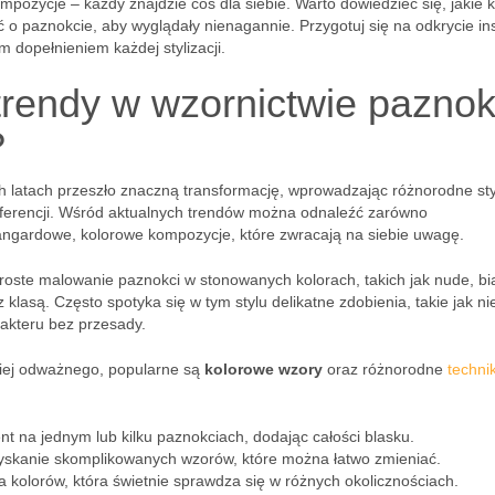
zycje – każdy znajdzie coś dla siebie. Warto dowiedzieć się, jakie ko
 o paznokcie, aby wyglądały nienagannie. Przygotuj się na odkrycie insp
 dopełnieniem każdej stylizacji.
trendy w wzornictwie paznok
?
h latach przeszło znaczną transformację, wprowadzając różnorodne sty
eferencji. Wśród aktualnych trendów można odnaleźć zarówno
awangardowe, kolorowe kompozycje, które zwracają na siebie uwagę.
Proste malowanie paznokci w stonowanych kolorach, takich jak nude, bi
 z klasą. Często spotyka się w tym stylu delikatne zdobienia, takie jak ni
arakteru bez przesady.
ziej odważnego, popularne są
kolorowe wzory
oraz różnorodne
technik
t na jednym lub kilku paznokciach, dodając całości blasku.
yskanie skomplikowanych wzorów, które można łatwo zmieniać.
a kolorów, która świetnie sprawdza się w różnych okolicznościach.