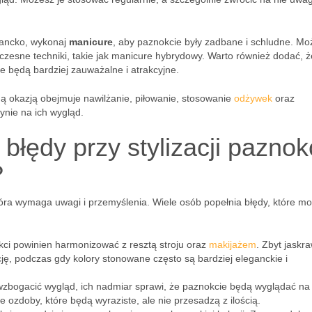
gancko, wykonaj
manicure
, aby paznokcie były zadbane i schludne. Mo
zesne techniki, takie jak manicure hybrydowy. Warto również dodać, ż
ie będą bardziej zauważalne i atrakcyjne.
ą okazją obejmuje nawilżanie, piłowanie, stosowanie
odżywek
oraz
ynie na ich wygląd.
błędy przy stylizacji paznok
?
która wymaga uwagi i przemyślenia. Wiele osób popełnia błędy, które m
ci powinien harmonizować z resztą stroju oraz
makijażem
. Zbyt jaskr
cję, podczas gdy kolory stonowane często są bardziej eleganckie i
zbogacić wygląd, ich nadmiar sprawi, że paznokcie będą wyglądać na 
e ozdoby, które będą wyraziste, ale nie przesadzą z ilością.