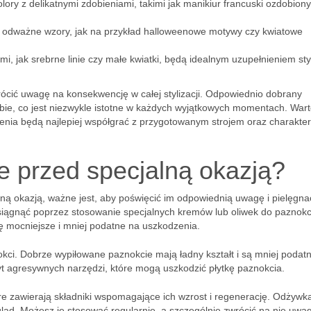
ry z delikatnymi zdobieniami, takimi jak manikiur francuski ozdobiony
ę odważne wzory, jak na przykład halloweenowe motywy czy kwiatowe
i, jak srebrne linie czy małe kwiatki, będą idealnym uzupełnieniem styl
wrócić uwagę na konsekwencję w całej stylizacji. Odpowiednio dobrany
bie, co jest niezwykle istotne w każdych wyjątkowych momentach. War
ienia będą najlepiej współgrać z przygotowanym strojem oraz charakt
e przed specjalną okazją?
ną okazją, ważne jest, aby poświęcić im odpowiednią uwagę i pielęgna
siągnąć poprzez stosowanie specjalnych kremów lub oliwek do paznokc
ię mocniejsze i mniej podatne na uszkodzenia.
kci. Dobrze wypiłowane paznokcie mają ładny kształt i są mniej podat
yt agresywnych narzędzi, które mogą uszkodzić płytkę paznokcia.
óre zawierają składniki wspomagające ich wzrost i regenerację. Odżywk
d. Możesz je stosować regularnie, a szczególnie zwrócić na nie uwa