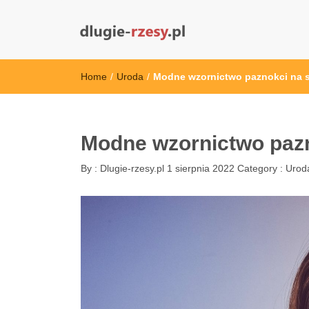
dlugie-rzesy.pl
Home
/
Uroda
/
Modne wzornictwo paznokci na s
Modne wzornictwo pazn
By :
Dlugie-rzesy.pl
1 sierpnia 2022
Category :
Urod