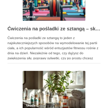
Uroda
Ćwiczenia na pośladki ze sztangą – skuteczne metody i techniki treningowe
Ćwiczenia na pośladki ze sztangą to jeden z
najskuteczniejszych sposobów na wymodelowanie tej partii
ciała, a ich popularność wśród entuzjastów fitnessu rośnie z
dnia na dzień. Niezależnie od tego, czy dążysz do
zwiększenia siły, poprawy sylwetki, czy po prostu chcesz
poczuć się lepiej w swoim ciele, odpowiednio dobrane
ćwiczenia mogą …
Uroda