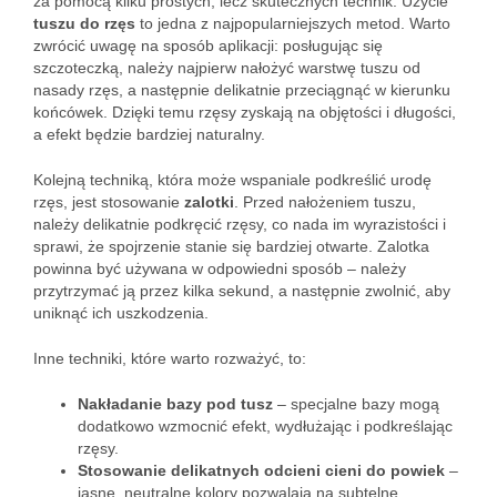
za pomocą kilku prostych, lecz skutecznych technik. Użycie
tuszu do rzęs
to jedna z najpopularniejszych metod. Warto
zwrócić uwagę na sposób aplikacji: posługując się
szczoteczką, należy najpierw nałożyć warstwę tuszu od
nasady rzęs, a następnie delikatnie przeciągnąć w kierunku
końcówek. Dzięki temu rzęsy zyskają na objętości i długości,
a efekt będzie bardziej naturalny.
Kolejną techniką, która może wspaniale podkreślić urodę
rzęs, jest stosowanie
zalotki
. Przed nałożeniem tuszu,
należy delikatnie podkręcić rzęsy, co nada im wyrazistości i
sprawi, że spojrzenie stanie się bardziej otwarte. Zalotka
powinna być używana w odpowiedni sposób – należy
przytrzymać ją przez kilka sekund, a następnie zwolnić, aby
uniknąć ich uszkodzenia.
Inne techniki, które warto rozważyć, to:
Nakładanie bazy pod tusz
– specjalne bazy mogą
dodatkowo wzmocnić efekt, wydłużając i podkreślając
rzęsy.
Stosowanie delikatnych odcieni cieni do powiek
–
jasne, neutralne kolory pozwalają na subtelne