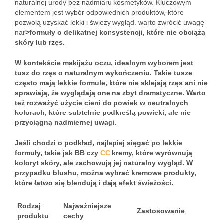
naturalnej urody bez nadmiaru kosmetyków. Kluczowym
elementem jest wybór odpowiednich produktów, które
pozwolą uzyskać lekki i świeży wygląd. warto zwrócić uwagę
na
r>
formuły o delikatnej konsystencji
, które nie obciążą
skóry lub rzęs.
W kontekście makijażu oczu, idealnym wyborem jest
tusz do rzęs
o naturalnym wykończeniu. Takie tusze
często mają lekkie formule, które nie sklejają rzęs ani nie
sprawiają, że wyglądają one na zbyt dramatyczne. Warto
też rozważyć użycie
cieni do powiek
w neutralnych
kolorach, które subtelnie podkreślą powieki, ale nie
przyciągną nadmiernej uwagi.
Jeśli chodzi o podkład, najlepiej sięgać po
lekkie
formuły
, takie jak BB czy
CC
kremy, które wyrównują
koloryt skóry, ale zachowują jej naturalny wygląd. W
przypadku blushu, można wybrać
kremowe produkty
,
które łatwo się blendują i dają efekt świeżości.
Rodzaj
Najważniejsze
Zastosowanie
produktu
cechy