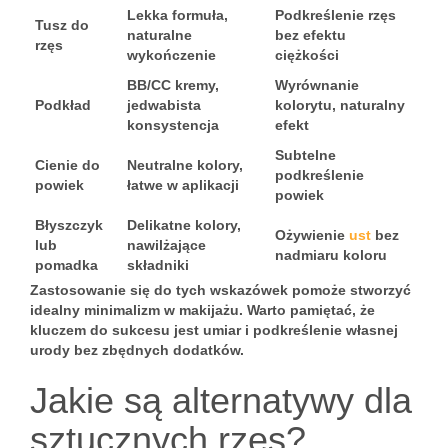
Lekka formuła,
Podkreślenie rzęs
Tusz do
naturalne
bez efektu
rzęs
wykończenie
ciężkości
BB/CC kremy,
Wyrównanie
Podkład
jedwabista
kolorytu, naturalny
konsystencja
efekt
Subtelne
Cienie do
Neutralne kolory,
podkreślenie
powiek
łatwe w aplikacji
powiek
Błyszczyk
Delikatne kolory,
Ożywienie
ust
bez
lub
nawilżające
nadmiaru koloru
pomadka
składniki
Zastosowanie się do tych wskazówek pomoże stworzyć
idealny minimalizm w makijażu. Warto pamiętać, że
kluczem do sukcesu jest umiar i podkreślenie własnej
urody bez zbędnych dodatków.
Jakie są alternatywy dla
sztucznych rzęs?