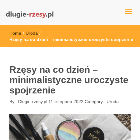
dlugie-rzesy.pl
Home
/
Uroda
/
Rzęsy na co dzień – minimalistyczne uroczyste spojrzenie
Rzęsy na co dzień –
minimalistyczne uroczyste
spojrzenie
By :
Dlugie-rzesy.pl
11 listopada 2022
Category :
Uroda