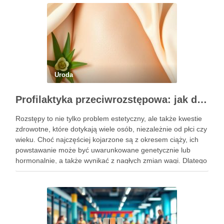
Uroda
Profilaktyka przeciwrozstępowa: jak dbać o skórę skutecznie?
Rozstępy to nie tylko problem estetyczny, ale także kwestie
zdrowotne, które dotykają wiele osób, niezależnie od płci czy
wieku. Choć najczęściej kojarzone są z okresem ciąży, ich
powstawanie może być uwarunkowane genetycznie lub
hormonalnie, a także wynikać z nagłych zmian wagi. Dlatego
kluczowe jest, aby już od najmłodszych lat zadbać …