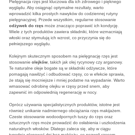
Pielęgnacja rzęs jest kluczowa dla ich zdrowego i pięknego
wyglądu. Aby osiągnąć optymalne rezultaty, warto
wprowadzić kilka prostych nawyków do codziennej rutyny
pielęgnacyjnej. Przede wszystkim, regularne stosowanie
odżywek do rzęs
może znacząco poprawić ich kondycję.
Wiele z tych produktów zawiera składniki, które wzmacniają
włoski oraz stymulują ich wzrost, co przyczynia się do
pełniejszego wyglądu.
Kolejnym skutecznym sposobem na pielęgnację rzęs jest
stosowanie
olejków
, takich jak olej rycynowy czy arganowy.
Te naturalne oleje bogate są w składniki odżywcze, które
pomagają nawilżyć i odbudować rzęsy, co w efekcie sprawia,
że stają się mocniejsze i mniej podatne na wypadanie. Warto
wmasować odrobinę olejku w rzęsy przed snem, aby
zapewnić im odpowiednią regenerację w nocy.
Oprócz używania specjalistycznych produktów, istotne jest
również unikanie nadmiernego obciążania rzęs makijażem.
Czeste stosowanie wodoodpornych tuszy do rzęs oraz
sztucznych rzęs może prowadzić do osłabienia i uszkodzenia
naturalnych włosków. Dlatego zaleca się, aby w ciągu
tygodnia planować dni bez makijażu, co pozwoli rzęsom