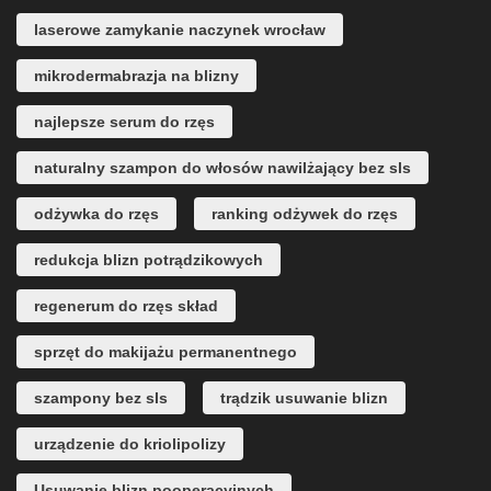
laserowe zamykanie naczynek wrocław
mikrodermabrazja na blizny
najlepsze serum do rzęs
naturalny szampon do włosów nawilżający bez sls
odżywka do rzęs
ranking odżywek do rzęs
redukcja blizn potrądzikowych
regenerum do rzęs skład
sprzęt do makijażu permanentnego
szampony bez sls
trądzik usuwanie blizn
urządzenie do kriolipolizy
Usuwanie blizn pooperacyjnych