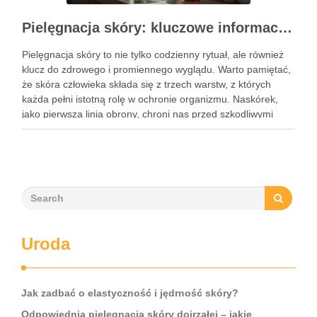
Pielęgnacja skóry: kluczowe informacje i skuteczne metody
Pielęgnacja skóry to nie tylko codzienny rytuał, ale również
klucz do zdrowego i promiennego wyglądu. Warto pamiętać,
że skóra człowieka składa się z trzech warstw, z których
każda pełni istotną rolę w ochronie organizmu. Naskórek,
jako pierwsza linia obrony, chroni nas przed szkodliwymi
czynnikami zewnętrznymi, a nawilżająca skóra właściwa,
złożona …
Uroda
Jak zadbać o elastyczność i jędrność skóry?
Odpowiednia pielęgnacja skóry dojrzałej – jakie