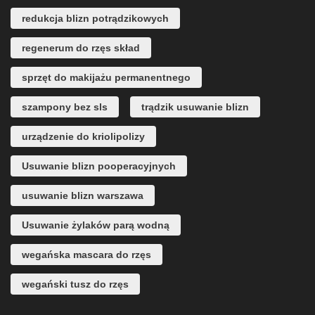
redukcja blizn potrądzikowych
regenerum do rzęs skład
sprzęt do makijażu permanentnego
szampony bez sls
trądzik usuwanie blizn
urządzenie do kriolipolizy
Usuwanie blizn pooperacyjnych
usuwanie blizn warszawa
Usuwanie żylaków parą wodną
wegańska mascara do rzęs
wegański tusz do rzęs