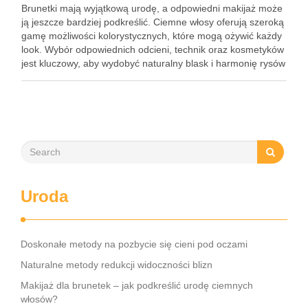
Brunetki mają wyjątkową urodę, a odpowiedni makijaż może
ją jeszcze bardziej podkreślić. Ciemne włosy oferują szeroką
gamę możliwości kolorystycznych, które mogą ożywić każdy
look. Wybór odpowiednich odcieni, technik oraz kosmetyków
jest kluczowy, aby wydobyć naturalny blask i harmonię rysów
twarzy. Niezależnie od okazji, warto poznać tajniki, które
sprawią, że makijaż …
Uroda
Doskonałe metody na pozbycie się cieni pod oczami
Naturalne metody redukcji widoczności blizn
Makijaż dla brunetek – jak podkreślić urodę ciemnych
włosów?