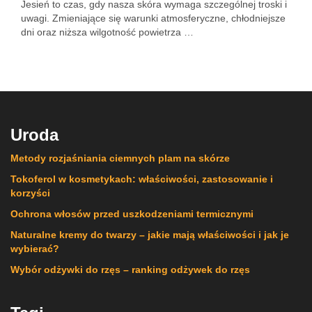
Jesień to czas, gdy nasza skóra wymaga szczególnej troski i
uwagi. Zmieniające się warunki atmosferyczne, chłodniejsze
dni oraz niższa wilgotność powietrza …
Uroda
Metody rozjaśniania ciemnych plam na skórze
Tokoferol w kosmetykach: właściwości, zastosowanie i
korzyści
Ochrona włosów przed uszkodzeniami termicznymi
Naturalne kremy do twarzy – jakie mają właściwości i jak je
wybierać?
Wybór odżywki do rzęs – ranking odżywek do rzęs