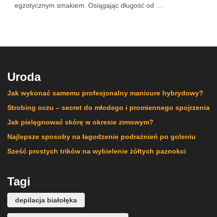
egzotycznym smakiem. Osiągając długość od …
Uroda
Jak wykonać samemu profesjonalny manicure hybrydowy?
Strobing oczu – secret do młodego i promiennego spojrzenia
Jak pielęgnować skórę w okresie zimowym?
Najlepsze sposoby na łagodzenie podrażnień po goleniu
Sześć prostych trików na wybielenie żółtych paznokci
Tagi
depilacja białołęka