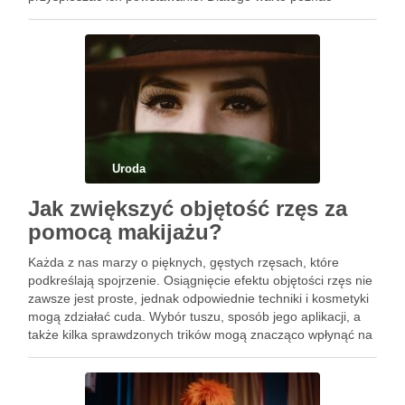
skuteczne metody, które pomogą w profilaktyce i poprawie
kondycji delikatnej skóry wokół oczu. Od …
Uroda
Jak zwiększyć objętość rzęs za
pomocą makijażu?
Każda z nas marzy o pięknych, gęstych rzęsach, które
podkreślają spojrzenie. Osiągnięcie efektu objętości rzęs nie
zawsze jest proste, jednak odpowiednie techniki i kosmetyki
mogą zdziałać cuda. Wybór tuszu, sposób jego aplikacji, a
także kilka sprawdzonych trików mogą znacząco wpłynąć na
to, jak wyglądają nasze rzęsy. Dodatkowo, właściwa
pielęgnacja jest …