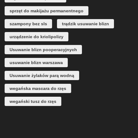
sprzęt do makijażu permanentnego
szampony bez sls
trądzik usuwanie blizn
urządzenie do kriolipolizy
Usuwanie blizn pooperacyjnych
usuwanie blizn warszawa
Usuwanie żylaków parą wodną
wegańska mascara do rzęs
wegański tusz do rzęs