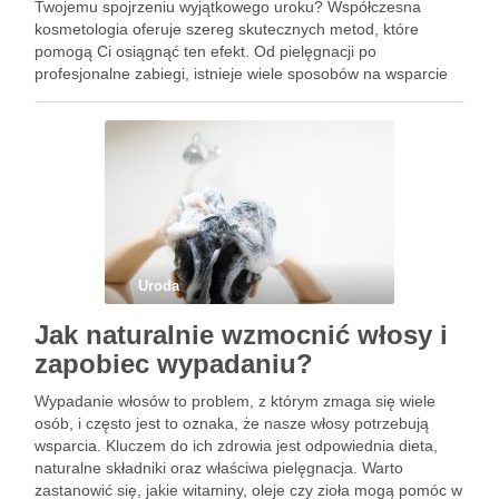
Twojemu spojrzeniu wyjątkowego uroku? Współczesna
kosmetologia oferuje szereg skutecznych metod, które
pomogą Ci osiągnąć ten efekt. Od pielęgnacji po
profesjonalne zabiegi, istnieje wiele sposobów na wsparcie
naturalnego wzrostu rzęs oraz ich zdrowie. Odpowiednie
kosmetyki, witaminy oraz regularne zabiegi mogą znacząco
wpłynąć na …
Uroda
Jak naturalnie wzmocnić włosy i
zapobiec wypadaniu?
Wypadanie włosów to problem, z którym zmaga się wiele
osób, i często jest to oznaka, że nasze włosy potrzebują
wsparcia. Kluczem do ich zdrowia jest odpowiednia dieta,
naturalne składniki oraz właściwa pielęgnacja. Warto
zastanowić się, jakie witaminy, oleje czy zioła mogą pomóc w