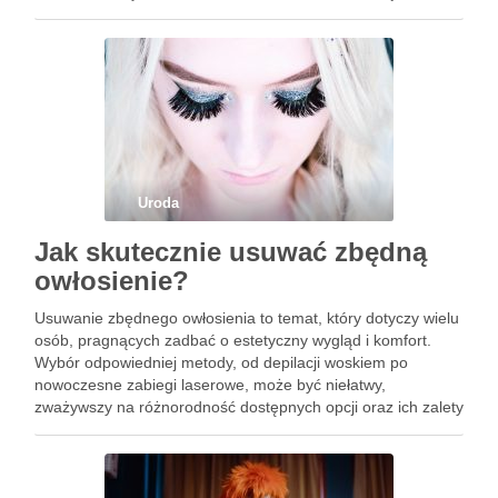
wzmocnieniu włosów, a także jakie nawyki pielęgnacyjne …
Uroda
Jak skutecznie usuwać zbędną
owłosienie?
Usuwanie zbędnego owłosienia to temat, który dotyczy wielu
osób, pragnących zadbać o estetyczny wygląd i komfort.
Wybór odpowiedniej metody, od depilacji woskiem po
nowoczesne zabiegi laserowe, może być niełatwy,
zważywszy na różnorodność dostępnych opcji oraz ich zalety
i wady. Każda technika ma swoje specyficzne cechy, a także
przeciwwskazania, które warto …