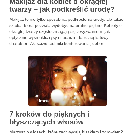
Makijaż dla kobiet o okrągłej
twarzy – jak podkreślić urodę?
Makijaż to nie tylko sposób na podkreślenie urody, ale także
sztuka, która pozwala wydobyć naturalne piękno. Kobiety o
okrągłej twarzy często zmagają się z wyzwaniem, jak
optycznie wysmuklić rysy i nadać im bardziej kątowy
charakter. Właściwe techniki konturowania, dobór
odpowiednich kolorów cieni do powiek oraz właściwie
dobrany podkład mogą zdziałać …
Uroda
7 kroków do pięknych i
błyszczących włosów
Marzysz o włosach, które zachwycają blaskiem i zdrowiem?