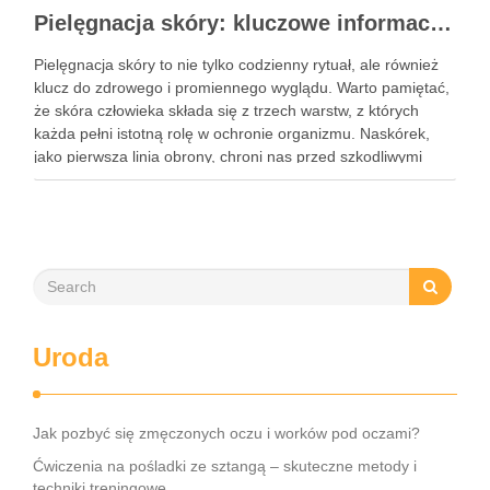
Pielęgnacja skóry: kluczowe informacje i skuteczne metody
Pielęgnacja skóry to nie tylko codzienny rytuał, ale również
klucz do zdrowego i promiennego wyglądu. Warto pamiętać,
że skóra człowieka składa się z trzech warstw, z których
każda pełni istotną rolę w ochronie organizmu. Naskórek,
jako pierwsza linia obrony, chroni nas przed szkodliwymi
czynnikami zewnętrznymi, a nawilżająca skóra właściwa,
złożona …
Uroda
Jak pozbyć się zmęczonych oczu i worków pod oczami?
Ćwiczenia na pośladki ze sztangą – skuteczne metody i
techniki treningowe