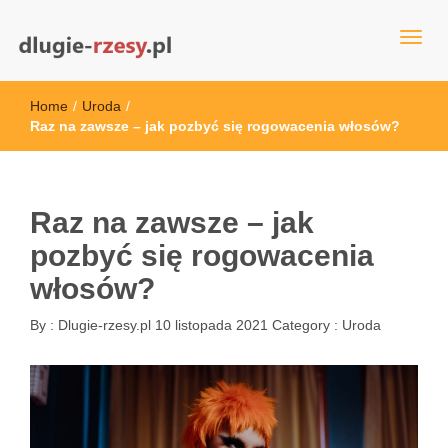
dlugie-rzesy.pl
Home
/
Uroda
/
Raz na zawsze – jak pozbyć się rogowacenia włosów?
Raz na zawsze – jak
pozbyć się rogowacenia
włosów?
By :
Dlugie-rzesy.pl
10 listopada 2021
Category :
Uroda