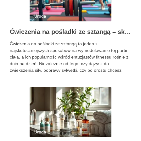
Uroda
Ćwiczenia na pośladki ze sztangą – skuteczne metody i techniki treningowe
Ćwiczenia na pośladki ze sztangą to jeden z
najskuteczniejszych sposobów na wymodelowanie tej partii
ciała, a ich popularność wśród entuzjastów fitnessu rośnie z
dnia na dzień. Niezależnie od tego, czy dążysz do
zwiększenia siły, poprawy sylwetki, czy po prostu chcesz
poczuć się lepiej w swoim ciele, odpowiednio dobrane
ćwiczenia mogą …
Uroda