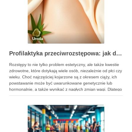
Uroda
Profilaktyka przeciwrozstępowa: jak dbać o skórę skutecznie?
Rozstępy to nie tylko problem estetyczny, ale także kwestie
zdrowotne, które dotykają wiele osób, niezależnie od płci czy
wieku. Choć najczęściej kojarzone są z okresem ciąży, ich
powstawanie może być uwarunkowane genetycznie lub
hormonalnie, a także wynikać z nagłych zmian wagi. Dlatego
kluczowe jest, aby już od najmłodszych lat zadbać …