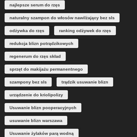
najlepsze serum do rzęs
naturalny szampon do włosów nawilżający bez sls
odżywka do rzęs
ranking odżywek do rzęs
redukcja blizn potrądzikowych
regenerum do rzęs skład
sprzęt do makijażu permanentnego
szampony bez sls
trądzik usuwanie blizn
urządzenie do kriolipolizy
Usuwanie blizn pooperacyjnych
usuwanie blizn warszawa
Usuwanie żylaków parą wodną