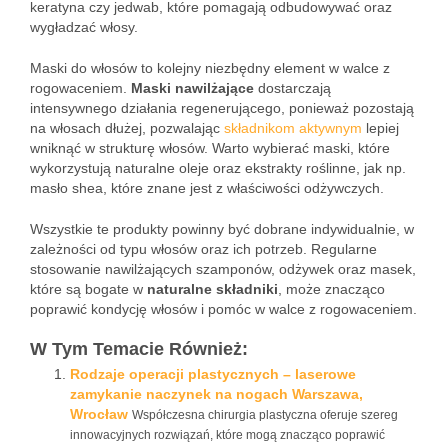
keratyna czy jedwab, które pomagają odbudowywać oraz
wygładzać włosy.
Maski do włosów to kolejny niezbędny element w walce z
rogowaceniem.
Maski nawilżające
dostarczają
intensywnego działania regenerującego, ponieważ pozostają
na włosach dłużej, pozwalając
składnikom aktywnym
lepiej
wniknąć w strukturę włosów. Warto wybierać maski, które
wykorzystują naturalne oleje oraz ekstrakty roślinne, jak np.
masło shea, które znane jest z właściwości odżywczych.
Wszystkie te produkty powinny być dobrane indywidualnie, w
zależności od typu włosów oraz ich potrzeb. Regularne
stosowanie nawilżających szamponów, odżywek oraz masek,
które są bogate w
naturalne składniki
, może znacząco
poprawić kondycję włosów i pomóc w walce z rogowaceniem.
W Tym Temacie Również:
Rodzaje operacji plastycznych – laserowe
zamykanie naczynek na nogach Warszawa,
Wrocław
Współczesna chirurgia plastyczna oferuje szereg
innowacyjnych rozwiązań, które mogą znacząco poprawić