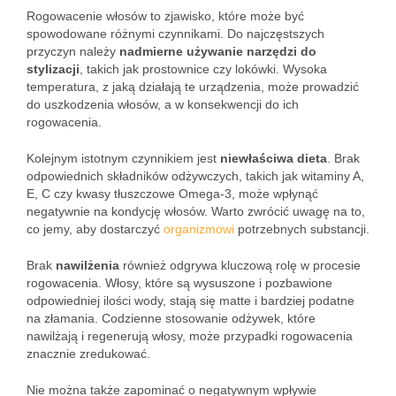
Rogowacenie włosów to zjawisko, które może być
spowodowane różnymi czynnikami. Do najczęstszych
przyczyn należy
nadmierne używanie narzędzi do
stylizacji
, takich jak prostownice czy lokówki. Wysoka
temperatura, z jaką działają te urządzenia, może prowadzić
do uszkodzenia włosów, a w konsekwencji do ich
rogowacenia.
Kolejnym istotnym czynnikiem jest
niewłaściwa dieta
. Brak
odpowiednich składników odżywczych, takich jak witaminy A,
E, C czy kwasy tłuszczowe Omega-3, może wpłynąć
negatywnie na kondycję włosów. Warto zwrócić uwagę na to,
co jemy, aby dostarczyć
organizmowi
potrzebnych substancji.
Brak
nawilżenia
również odgrywa kluczową rolę w procesie
rogowacenia. Włosy, które są wysuszone i pozbawione
odpowiedniej ilości wody, stają się matte i bardziej podatne
na złamania. Codzienne stosowanie odżywek, które
nawilżają i regenerują włosy, może przypadki rogowacenia
znacznie zredukować.
Nie można także zapominać o negatywnym wpływie