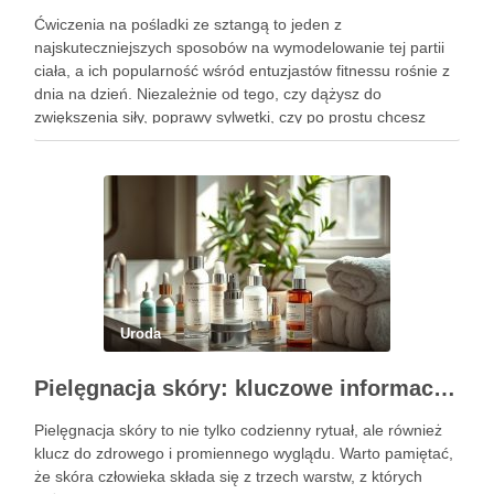
Ćwiczenia na pośladki ze sztangą to jeden z
najskuteczniejszych sposobów na wymodelowanie tej partii
ciała, a ich popularność wśród entuzjastów fitnessu rośnie z
dnia na dzień. Niezależnie od tego, czy dążysz do
zwiększenia siły, poprawy sylwetki, czy po prostu chcesz
poczuć się lepiej w swoim ciele, odpowiednio dobrane
ćwiczenia mogą …
Uroda
Pielęgnacja skóry: kluczowe informacje i skuteczne metody
Pielęgnacja skóry to nie tylko codzienny rytuał, ale również
klucz do zdrowego i promiennego wyglądu. Warto pamiętać,
że skóra człowieka składa się z trzech warstw, z których