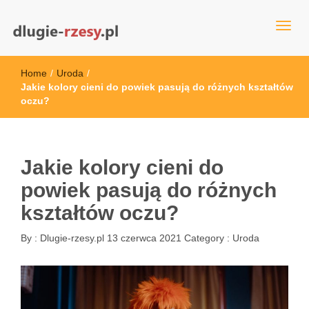
dlugie-rzesy.pl
Home
/
Uroda
/
Jakie kolory cieni do powiek pasują do różnych kształtów
oczu?
Jakie kolory cieni do
powiek pasują do różnych
kształtów oczu?
By :
Dlugie-rzesy.pl
13 czerwca 2021
Category :
Uroda