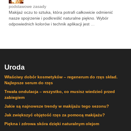
podstawowe zasady
Makijaż oczu to sztuka, która potrafi całkowicie odmienić
nasze spojrzenie i podkreślić naturalne piękno. Wybór
odpowiednich kolorów i technik aplikacji jest …
Uroda
Właściwy dobór kosmetyków – regenerum do rzęs skład.
Najlepsze serum do rzęs
Trwała ondulacja – wszystko, co musisz wiedzieć przed
zabiegiem
Jakie są najnowsze trendy w makijażu tego sezonu?
Jak zwiększyć objętość rzęs za pomocą makijażu?
Piękna i zdrowa skóra dzięki naturalnym olejom