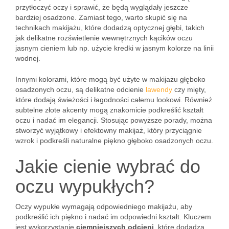
przytłoczyć oczy i sprawić, że będą wyglądały jeszcze
bardziej osadzone. Zamiast tego, warto skupić się na
technikach makijażu, które dodadzą optycznej głębi, takich
jak delikatne rozświetlenie wewnętrznych kącików oczu
jasnym cieniem lub np. użycie kredki w jasnym kolorze na linii
wodnej.
Innymi kolorami, które mogą być użyte w makijażu głęboko
osadzonych oczu, są delikatne odcienie
lawendy
czy mięty,
które dodają świeżości i łagodności całemu lookowi. Również
subtelne złote akcenty mogą znakomicie podkreślić kształt
oczu i nadać im elegancji. Stosując powyższe porady, można
stworzyć wyjątkowy i efektowny makijaż, który przyciągnie
wzrok i podkreśli naturalne piękno głęboko osadzonych oczu.
Jakie cienie wybrać do
oczu wypukłych?
Oczy wypukłe wymagają odpowiedniego makijażu, aby
podkreślić ich piękno i nadać im odpowiedni kształt. Kluczem
jest wykorzystanie
ciemniejszych odcieni
, które dodadzą