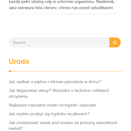
każda pełni istotną rolę w ochronie organizmu. Naskórek,
jako pierwsza linia obrony, chroni nas przed szkodliwymi
czynnikami zewnętrznymi, a nawilżająca skóra właściwa,
złożona …
Uroda
Jak zadbać o piękne i zdrowe paznokcie w domu?
Jak degażować włosy? Wszystko o technice i efektach
strzyżenia
Najlepsze naturalne maski na trądzik i wypryski
Jak szybko pozbyć się trądziku na plecach?
Jak zredukować cienie pod oczami za pomocą naturalnych
metod?