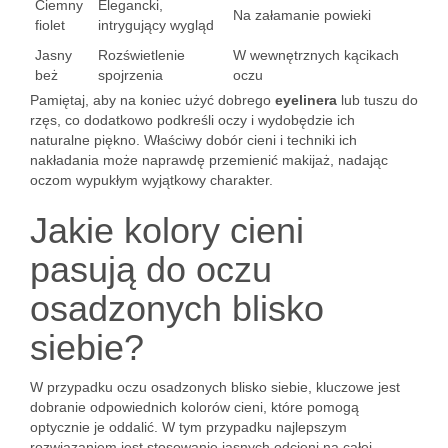
Ciemny
Elegancki,
Na załamanie powieki
fiolet
intrygujący wygląd
Jasny
Rozświetlenie
W wewnętrznych kącikach
beż
spojrzenia
oczu
Pamiętaj, aby na koniec użyć dobrego
eyelinera
lub tuszu do
rzęs, co dodatkowo podkreśli oczy i wydobędzie ich
naturalne piękno. Właściwy dobór cieni i techniki ich
nakładania może naprawdę przemienić makijaż, nadając
oczom wypukłym wyjątkowy charakter.
Jakie kolory cieni
pasują do oczu
osadzonych blisko
siebie?
W przypadku oczu osadzonych blisko siebie, kluczowe jest
dobranie odpowiednich kolorów cieni, które pomogą
optycznie je oddalić. W tym przypadku najlepszym
rozwiązaniem jest stosowanie jasnych odcieni na całej