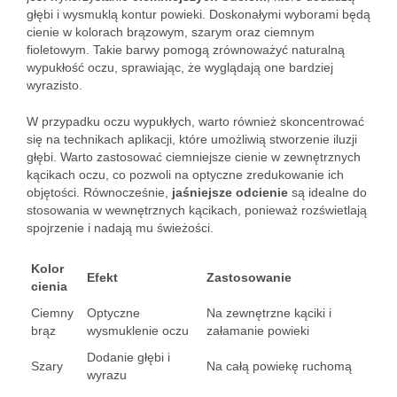
głębi i wysmuklą kontur powieki. Doskonałymi wyborami będą
cienie w kolorach brązowym, szarym oraz ciemnym
fioletowym. Takie barwy pomogą zrównoważyć naturalną
wypukłość oczu, sprawiając, że wyglądają one bardziej
wyrazisto.
W przypadku oczu wypukłych, warto również skoncentrować
się na technikach aplikacji, które umożliwią stworzenie iluzji
głębi. Warto zastosować ciemniejsze cienie w zewnętrznych
kącikach oczu, co pozwoli na optyczne zredukowanie ich
objętości. Równocześnie,
jaśniejsze odcienie
są idealne do
stosowania w wewnętrznych kącikach, ponieważ rozświetlają
spojrzenie i nadają mu świeżości.
Kolor
Efekt
Zastosowanie
cienia
Ciemny
Optyczne
Na zewnętrzne kąciki i
brąz
wysmuklenie oczu
załamanie powieki
Dodanie głębi i
Szary
Na całą powiekę ruchomą
wyrazu