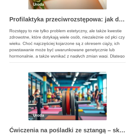
Uroda
Profilaktyka przeciwrozstępowa: jak dbać o skórę skutecznie?
Rozstępy to nie tylko problem estetyczny, ale także kwestie
zdrowotne, które dotykają wiele osób, niezależnie od płci czy
wieku. Choć najczęściej kojarzone są z okresem ciąży, ich
powstawanie może być uwarunkowane genetycznie lub
hormonalnie, a także wynikać z nagłych zmian wagi. Dlatego
kluczowe jest, aby już od najmłodszych lat zadbać …
Uroda
Ćwiczenia na pośladki ze sztangą – skuteczne metody i techniki treningowe