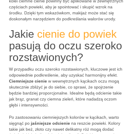
kolei ciemne cienie powinny być aplikowane w zewnętrznych
częściach powieki, aby je spointować i skupić wzrok na
środku. Dzięki tym wskazówkom, makijaż może stać się
doskonałym narzędziem do podkreślania walorów urody.
Jakie
cienie do powiek
pasują do oczu szeroko
rozstawionych?
W przypadku oczu szeroko rozstawionych, kluczowe jest ich
odpowiednie podkreślenie, aby uzyskać harmonijny efekt.
Ciemniejsze cienie
w wewnętrznych kącikach oczu mogą
skutecznie zbliżyć je do siebie, co sprawi, że spojrzenie
będzie bardziej proporcjonalne. Idealne będą odcienie takie
jak brąz, granat czy ciemna zieleń, które nadadzą oczom
głębi i intensywności.
Po zastosowaniu ciemniejszych kolorów w kącikach, warto
sięgnąć po
jaśniejsze odcienie
na reszcie powieki. Kolory
takie jak beż, złoto czy nawet delikatny róż mogą dodać