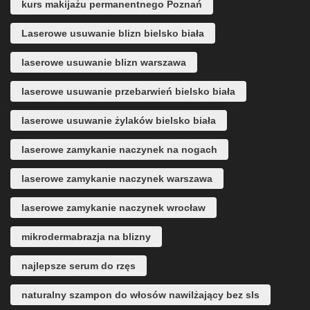
kurs makijażu permanentnego Poznań
Laserowe usuwanie blizn bielsko biała
laserowe usuwanie blizn warszawa
laserowe usuwanie przebarwień bielsko biała
laserowe usuwanie żylaków bielsko biała
laserowe zamykanie naczynek na nogach
laserowe zamykanie naczynek warszawa
laserowe zamykanie naczynek wrocław
mikrodermabrazja na blizny
najlepsze serum do rzęs
naturalny szampon do włosów nawilżający bez sls