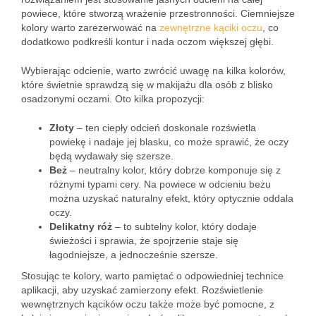
powiece, które stworzą wrażenie przestronności. Ciemniejsze
kolory warto zarezerwować na
zewnętrzne kąciki oczu
, co
dodatkowo podkreśli kontur i nada oczom większej głębi.
Wybierając odcienie, warto zwrócić uwagę na kilka kolorów,
które świetnie sprawdzą się w makijażu dla osób z blisko
osadzonymi oczami. Oto kilka propozycji:
Złoty
– ten ciepły odcień doskonale rozświetla
powiekę i nadaje jej blasku, co może sprawić, że oczy
będą wydawały się szersze.
Beż
– neutralny kolor, który dobrze komponuje się z
różnymi typami cery. Na powiece w odcieniu beżu
można uzyskać naturalny efekt, który optycznie oddala
oczy.
Delikatny róż
– to subtelny kolor, który dodaje
świeżości i sprawia, że spojrzenie staje się
łagodniejsze, a jednocześnie szersze.
Stosując te kolory, warto pamiętać o odpowiedniej technice
aplikacji, aby uzyskać zamierzony efekt. Rozświetlenie
wewnętrznych kącików oczu także może być pomocne, z