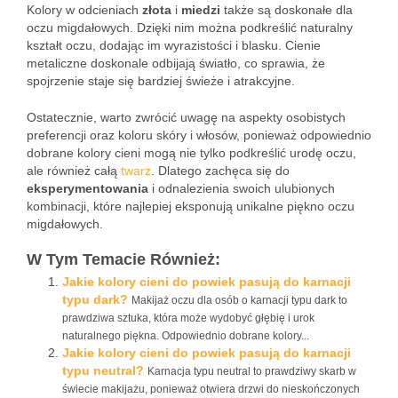
Kolory w odcieniach
złota
i
miedzi
także są doskonałe dla
oczu migdałowych. Dzięki nim można podkreślić naturalny
kształt oczu, dodając im wyrazistości i blasku. Cienie
metaliczne doskonale odbijają światło, co sprawia, że
spojrzenie staje się bardziej świeże i atrakcyjne.
Ostatecznie, warto zwrócić uwagę na aspekty osobistych
preferencji oraz koloru skóry i włosów, ponieważ odpowiednio
dobrane kolory cieni mogą nie tylko podkreślić urodę oczu,
ale również całą
twarz
. Dlatego zachęca się do
eksperymentowania
i odnalezienia swoich ulubionych
kombinacji, które najlepiej eksponują unikalne piękno oczu
migdałowych.
W Tym Temacie Również:
Jakie kolory cieni do powiek pasują do karnacji
typu dark?
Makijaż oczu dla osób o karnacji typu dark to
prawdziwa sztuka, która może wydobyć głębię i urok
naturalnego piękna. Odpowiednio dobrane kolory...
Jakie kolory cieni do powiek pasują do karnacji
typu neutral?
Karnacja typu neutral to prawdziwy skarb w
świecie makijażu, ponieważ otwiera drzwi do nieskończonych