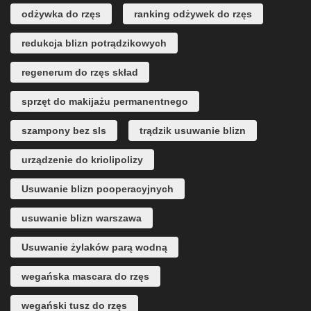
odżywka do rzęs
ranking odżywek do rzęs
redukcja blizn potrądzikowych
regenerum do rzęs skład
sprzęt do makijażu permanentnego
szampony bez sls
trądzik usuwanie blizn
urządzenie do kriolipolizy
Usuwanie blizn pooperacyjnych
usuwanie blizn warszawa
Usuwanie żylaków parą wodną
wegańska mascara do rzęs
wegański tusz do rzęs