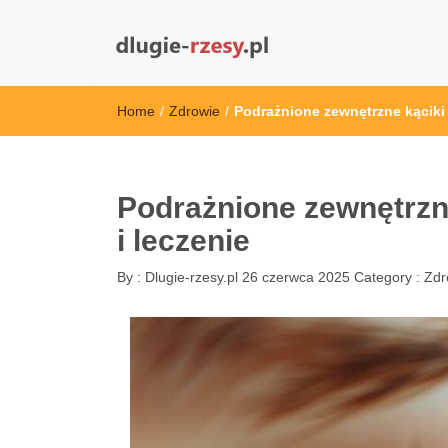
dlugie-rzesy.pl
Home
/
Zdrowie
/
Podrażnione zewnętrzne kąciki 
Podrażnione zewnętrzne
i leczenie
By :
Dlugie-rzesy.pl
26 czerwca 2025
Category :
Zdr