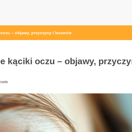
oczu – objawy, przyczyny i leczenie
 kąciki oczu – objawy, przycz
owie