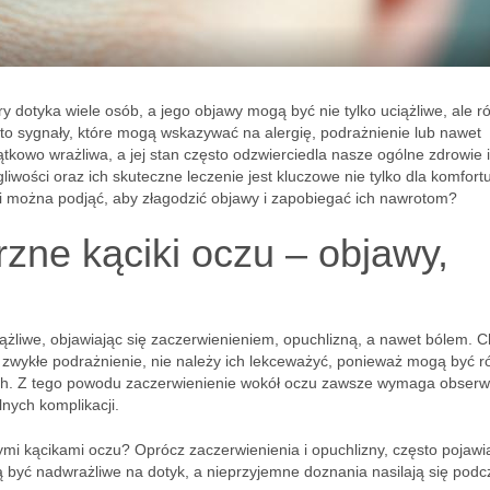
ry dotyka wiele osób, a jego objawy mogą być nie tylko uciążliwe, ale r
 to sygnały, które mogą wskazywać na alergię, podrażnienie lub nawet
tkowo wrażliwa, a jej stan często odzwierciedla nasze ogólne zdrowie i
liwości oraz ich skuteczne leczenie jest kluczowe nie tylko dla komfortu
ki można podjąć, aby złagodzić objawy i zapobiegać ich nawrotom?
zne kąciki oczu – objawy,
iążliwe, objawiając się zaczerwienieniem, opuchlizną, a nawet bólem. 
b zwykłe podrażnienie, nie należy ich lekceważyć, ponieważ mogą być r
 Z tego powodu zaczerwienienie wokół oczu zawsze wymaga obserwac
nych komplikacji.
i kącikami oczu? Oprócz zaczerwienienia i opuchlizny, często pojawia
 być nadwrażliwe na dotyk, a nieprzyjemne doznania nasilają się podc