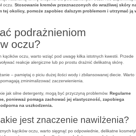
ół oczu.
Stosowanie kremów przeznaczonych do wrażliwej skóry n
m tej okolicy, pomoże zapobiec dalszym problemom i utrzymać ją 
ać podrażnieniom
ów oczu?
kącików oczu, warto wziąć pod uwagę kilka istotnych kwestii. Przede
ływać reakcje alergiczne lub po prostu drażnić delikatną skórę.
nie – pamiętaj o piciu dużej ilości wody i zbilansowanej diecie. Warto 
e pomagają zminimalizować zaczerwienienia.
kie jak silne detergenty, mogą być przyczyną problemów.
Regularne
żne, ponieważ pomaga zachować jej elastyczność, zapobiega
ej odporna na uszkodzenia.
jakie jest znaczenie nawilżenia?
nych kącików oczu, warto sięgnąć po odpowiednie, delikatne kosmetyk