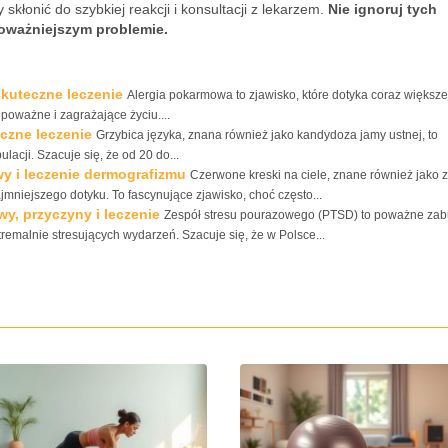
skłonić do szybkiej reakcji i konsultacji z lekarzem.
Nie ignoruj tych
ważniejszym problemie.
skuteczne leczenie
Alergia pokarmowa to zjawisko, które dotyka coraz większej
poważne i zagrażające życiu....
eczne leczenie
Grzybica języka, znana również jako kandydoza jamy ustnej, to
acji. Szacuje się, że od 20 do...
wy i leczenie dermografizmu
Czerwone kreski na ciele, znane również jako 
mniejszego dotyku. To fascynujące zjawisko, choć często...
y, przyczyny i leczenie
Zespół stresu pourazowego (PTSD) to poważne zab
tremalnie stresujących wydarzeń. Szacuje się, że w Polsce...