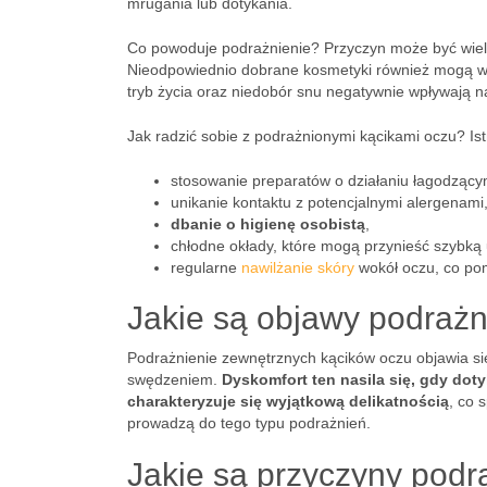
mrugania lub dotykania.
Co powoduje podrażnienie? Przyczyn może być wiele.
Nieodpowiednio dobrane kosmetyki również mogą wy
tryb życia oraz niedobór snu negatywnie wpływają na
Jak radzić sobie z podrażnionymi kącikami oczu? Is
stosowanie preparatów o działaniu łagodzący
unikanie kontaktu z potencjalnymi alergenami
dbanie o higienę osobistą
,
chłodne okłady, które mogą przynieść szybką 
regularne
nawilżanie skóry
wokół oczu, co pom
Jakie są objawy podraż
Podrażnienie zewnętrznych kącików oczu objawia s
swędzeniem.
Dyskomfort ten nasila się, gdy dot
charakteryzuje się wyjątkową delikatnością
, co 
prowadzą do tego typu podrażnień.
Jakie są przyczyny podr