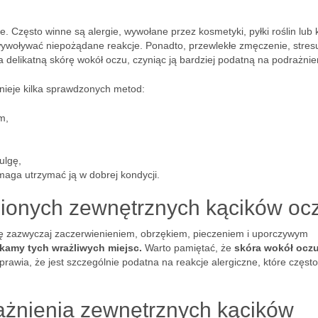
 Często winne są alergie, wywołane przez kosmetyki, pyłki roślin lub 
woływać niepożądane reakcje. Ponadto, przewlekłe zmęczenie, stres
 delikatną skórę wokół oczu, czyniąc ją bardziej podatną na podrażnie
tnieje kilka sprawdzonych metod:
m,
,
ulgę,
aga utrzymać ją w dobrej kondycji.
nionych zewnętrznych kącików oc
ię zazwyczaj zaczerwienieniem, obrzękiem, pieczeniem i uporczywym
ykamy tych wrażliwych miejsc.
Warto pamiętać, że
skóra wokół ocz
sprawia, że jest szczególnie podatna na reakcje alergiczne, które często
ażnienia zewnętrznych kącików