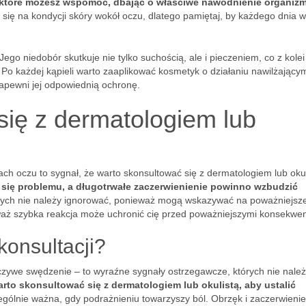
y, które możesz wspomóc, dbając o właściwe nawodnienie organiz
się na kondycji skóry wokół oczu, dlatego pamiętaj, by każdego dnia w
Jego niedobór skutkuje nie tylko suchością, ale i pieczeniem, co z kole
Po każdej kąpieli warto zaaplikować kosmetyk o działaniu nawilżającym
apewni jej odpowiednią ochronę.
się z dermatologiem lub
ch oczu to sygnał, że warto skonsultować się z dermatologiem lub okul
 się problemu, a długotrwałe zaczerwienienie powinno wzbudzić
tórych nie należy ignorować, ponieważ mogą wskazywać na poważniejsz
waż szybka reakcja może uchronić cię przed poważniejszymi konsekwen
onsultacji?
rczywe swędzenie – to wyraźne sygnały ostrzegawcze, których nie nale
warto skonsultować się z dermatologiem lub okulistą, aby ustalić
zególnie ważna, gdy podrażnieniu towarzyszy ból. Obrzęk i zaczerwienie