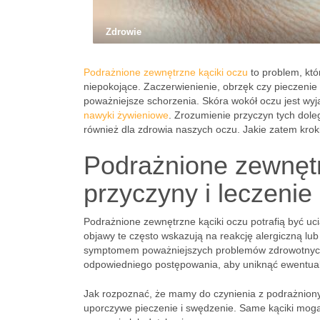
Zdrowie
Podrażnione zewnętrzne kąciki oczu
to problem, któ
niepokojące. Zaczerwienienie, obrzęk czy pieczenie
poważniejsze schorzenia. Skóra wokół oczu jest wyją
nawyki żywieniowe
. Zrozumienie przyczyn tych doleg
również dla zdrowia naszych oczu. Jakie zatem kro
Podrażnione zewnętr
przyczyny i leczenie
Podrażnione zewnętrzne kąciki oczu potrafią być uc
objawy te często wskazują na reakcję alergiczną lu
symptomem poważniejszych problemów zdrowotnych.
odpowiedniego postępowania, aby uniknąć ewentual
Jak rozpoznać, że mamy do czynienia z podrażnionym
uporczywe pieczenie i swędzenie. Same kąciki mogą