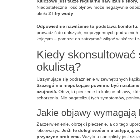
Kluczowe jest także regularne nawilżanie skór
Niedostateczna ilość płynów może negatywnie odbić 
około
2 litry wody
.
Odpowiednie nawilżenie to podstawa komfortu.
prowadzić do dalszych, nieprzyjemnych podrażnień. 
kojącym – pomoże on zatrzymać wilgoć w skórze i z
Kiedy skonsultować 
okulistą?
Utrzymujące się podrażnienie w zewnętrznych kącika
Szczególnie niepokojące powinno być nasilanie
czujność.
Obrzęk i pieczenie to kolejne objawy, k
schorzenia. Nie bagatelizuj tych symptomów, ponie
Jakie objawy wymagają k
Zaczerwienienie, obrzęk i pieczenie, a do tego upo
lekceważyć.
Jeśli te dolegliwości nie ustępują, 
przyczynę problemu.
Wizyta u specjalisty jest szc