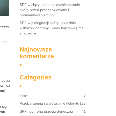
SPF w ciąży: jak bezpiecznie chronić
skórę przed przebarwieniami i
promieniowaniem UV
SPF w pielęgnacji skóry: jak działa
ównież
wskaźnik ochrony i kiedy naprawdę ma
znaczenie
, ale
Najnowsze
komentarze
Categories
Chociaż
ównież
ji i
Inne
5
Przebarwienia i wyrównanie kolorytu
125
 się
SPF i ochrona przeciwsłoneczna
41
zas