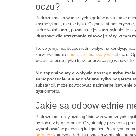
oczu?
Podrażnienie zewnętrznych kącików oczu może mieć 
kosmetykach, ale nie tylko. Czynniki atmosferyczne,
skórę wokół oczu, powodując jej zaczerwienienie i 
kluczowe dla utrzymania zdrowej skóry, w tym ró
To, co jemy, ma bezpośredni wpływ na kondycję nas
zaczerwienienia i
podrażnienia skóry wokół
oczu. Op
wszechobecne pyłki i kurz, unoszące się w powietrzu
Nie zapominajmy o wpływie naszego trybu życia.
samopoczucie, a niedobór snu tylko pogarsza s
substancji, może powodować nadmierne łzawienie oc
dyskomfortu.
Jakie są odpowiednie m
Podrażnione oczy, szczególnie w zewnętrznych kącika
by sobie z tym poradzić. Często ulgę przynoszą pros
wypróbować w pierwszej kolejności. Poza tym, pomo
herbaty
skutecznie redukują zaczerwienienie, stano