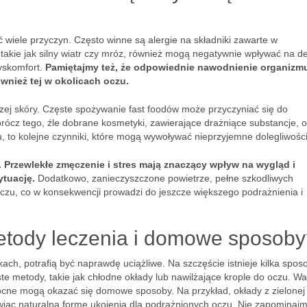
wiele przyczyn. Często winne są alergie na składniki zawarte w
 takie jak silny wiatr czy mróz, również mogą negatywnie wpływać na de
dyskomfort.
Pamiętajmy też, że odpowiednie nawodnienie organizmu
wnież tej w okolicach oczu.
zej skóry. Częste spożywanie fast foodów może przyczyniać się do
rócz tego, źle dobrane kosmetyki, zawierające drażniące substancje, 
, to kolejne czynniki, które mogą wywoływać nieprzyjemne dolegliwości
 Przewlekłe zmęczenie i stres mają znaczący wpływ na wygląd i
ytuację.
Dodatkowo, zanieczyszczone powietrze, pełne szkodliwych
zu, co w konsekwencji prowadzi do jeszcze większego podrażnienia i
etody leczenia i domowe sposob
ch, potrafią być naprawdę uciążliwe. Na szczęście istnieje kilka spos
te metody, takie jak chłodne okłady lub nawilżające krople do oczu. Wa
cne mogą okazać się domowe sposoby. Na przykład, okłady z zielonej
wiąc naturalną formę ukojenia dla podrażnionych oczu. Nie zapominaj