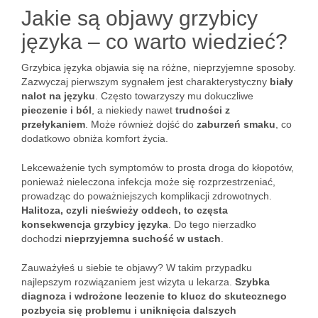
Jakie są objawy grzybicy
języka – co warto wiedzieć?
Grzybica języka objawia się na różne, nieprzyjemne sposoby.
Zazwyczaj pierwszym sygnałem jest charakterystyczny
biały
nalot na języku
. Często towarzyszy mu dokuczliwe
pieczenie i ból
, a niekiedy nawet
trudności z
przełykaniem
. Może również dojść do
zaburzeń smaku
, co
dodatkowo obniża komfort życia.
Lekceważenie tych symptomów to prosta droga do kłopotów,
ponieważ nieleczona infekcja może się rozprzestrzeniać,
prowadząc do poważniejszych komplikacji zdrowotnych.
Halitoza, czyli nieświeży oddech, to częsta
konsekwencja grzybicy języka
. Do tego nierzadko
dochodzi
nieprzyjemna suchość w ustach
.
Zauważyłeś u siebie te objawy? W takim przypadku
najlepszym rozwiązaniem jest wizyta u lekarza.
Szybka
diagnoza i wdrożone leczenie to klucz do skutecznego
pozbycia się problemu i uniknięcia dalszych