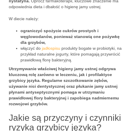
nystatyna.
Oprócz farmakoterapii, kluczowe znaczenie ma
odpowiednia dieta i dbałość o higienę jamy ustnej.
W diecie należy:
ograniczyć spożycie cukrów prostych i
węglowodanów, ponieważ stanowią one pożywkę
dla grzybów,
włączyć do
jadłospisu
produkty bogate w probiotyki, na
przykład naturalne jogurty, które pomagają przywrócić
prawidłową florę bakteryjną.
Utrzymywanie właściwej higieny jamy ustnej odgrywa
kluczową rolę zarówno w leczeniu, jak i profilaktyce
grzybicy języka. Regularne szczotkowanie zębów,
używanie nici dentystycznej oraz płukanie jamy ustnej
płynami antyseptycznymi pomaga w utrzymaniu
prawidłowej flory bakteryjnej i zapobiega nadmiernemu
rozwojowi grzybów.
Jakie są przyczyny i czynniki
ryzyka grzybicy języka?