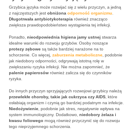
Grzybica języka może rozwijać się z wielu przyczyn, a jedną
z najczęstszych jest
obniżona
odporność organizmu
.
Długotrwała antybiotykoterapia
również znacząco
zwiększa prawdopodobieństwo wystąpienia tej infekcji.
Ponadto,
nieodpowiednia higiena jamy ustnej
stwarza
idealne warunki do rozwoju grzybów. Osoby noszące
protezy zębowe
są także bardziej narażone na to
schorzenie. Co więcej,
zaburzenia metaboliczne
, podobnie
jak niedobory odporności, odgrywają istotną rolę w
zwiększaniu ryzyka infekcji. Nie można zapomnieć, że
palenie papierosów
również zalicza się do czynników
ryzyka.
Do innych przyczyn sprzyjających rozwojowi grzybicy należą
przewlekłe choroby, takie jak cukrzyca czy AIDS
, które
osłabiają organizm i czynią go bardziej podatnym na infekcje.
Niedożywienie
, podobnie jak stres, negatywnie wpływa na
system immunologiczny. Dodatkowo,
niedobory żelaza i
kwasu foliowego
mogą również przyczynić się do rozwoju
tego nieprzyjemnego schorzenia.