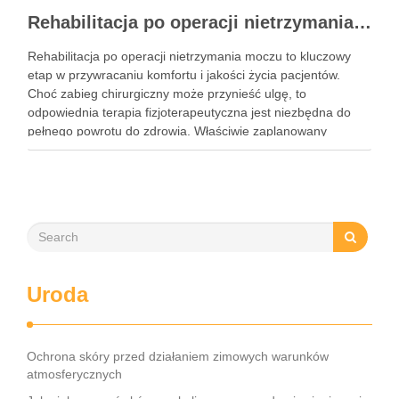
Rehabilitacja po operacji nietrzymania moczu – kluczowe informacje i ćwiczenia
Rehabilitacja po operacji nietrzymania moczu to kluczowy
etap w przywracaniu komfortu i jakości życia pacjentów.
Choć zabieg chirurgiczny może przynieść ulgę, to
odpowiednia terapia fizjoterapeutyczna jest niezbędna do
pełnego powrotu do zdrowia. Właściwie zaplanowany
program rehabilitacji, obejmujący intensywne ćwiczenia oraz
mobilizację blizny, może znacznie zwiększyć szanse na
odzyskanie kontroli nad …
Uroda
Ochrona skóry przed działaniem zimowych warunków
atmosferycznych