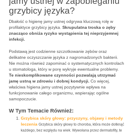
jamy ustnej w zapobieganiu
grzybicy języka?
Dbałość o higienę jamy ustnej odgrywa kluczową rolę w
profilaktyce grzybicy języka.
Skrupulatna troska o zęby
znacząco obniża ryzyko wystąpienia tej nieprzyjemnej
infekcji.
Podstawą jest codzienne szczotkowanie zębów oraz
delikatne oczyszczanie języka z nagromadzonych bakterii.
Nie można również zapominać o systematycznych kontrolach
u stomatologa, który w porę wykryje ewentualne problemy.
Te nieskomplikowane czynności pozwalają utrzymać
jamę ustną w zdrowiu i dobrej kondycji.
Co więcej,
właściwa higiena jamy ustnej pozytywnie wpływa na
funkcjonowanie całego organizmu, wspierając ogólne
samopoczucie.
W Tym Temacie Również:
Grzybica skóry głowy: przyczyny, objawy i metody
leczenia
Grzybica skóry głowy to choroba, która może dotknąć
każdego, bez względu na wiek. Wywołana przez dermatofity, te