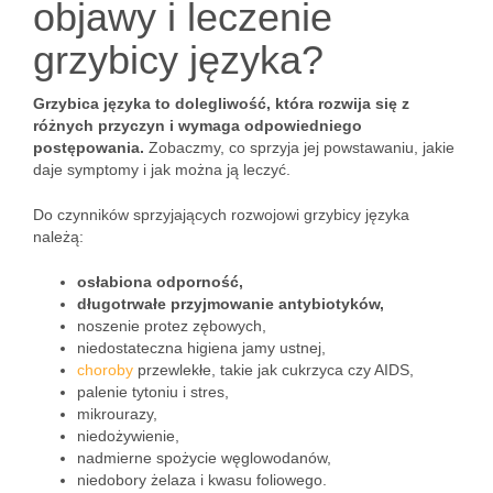
objawy i leczenie
grzybicy języka?
Grzybica języka to dolegliwość, która rozwija się z
różnych przyczyn i wymaga odpowiedniego
postępowania.
Zobaczmy, co sprzyja jej powstawaniu, jakie
daje symptomy i jak można ją leczyć.
Do czynników sprzyjających rozwojowi grzybicy języka
należą:
osłabiona odporność,
długotrwałe przyjmowanie antybiotyków,
noszenie protez zębowych,
niedostateczna higiena jamy ustnej,
choroby
przewlekłe, takie jak cukrzyca czy AIDS,
palenie tytoniu i stres,
mikrourazy,
niedożywienie,
nadmierne spożycie węglowodanów,
niedobory żelaza i kwasu foliowego.