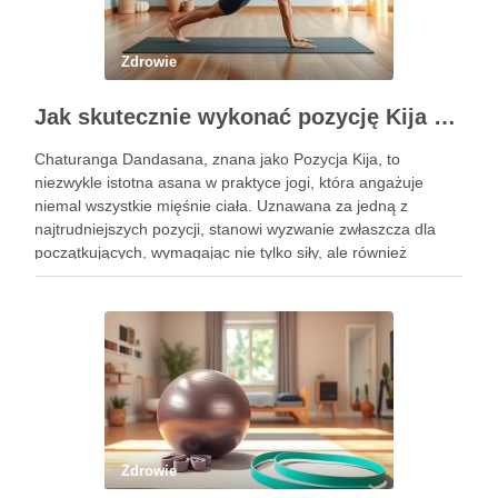
Zdrowie
Jak skutecznie wykonać pozycję Kija w jodze? Przewodnik krok po kroku
Chaturanga Dandasana, znana jako Pozycja Kija, to
niezwykle istotna asana w praktyce jogi, która angażuje
niemal wszystkie mięśnie ciała. Uznawana za jedną z
najtrudniejszych pozycji, stanowi wyzwanie zwłaszcza dla
początkujących, wymagając nie tylko siły, ale również
precyzyjnego ustawienia ciała. Właściwe wykonanie tej
pozycji może przynieść liczne korzyści zdrowotne, w tym …
Zdrowie