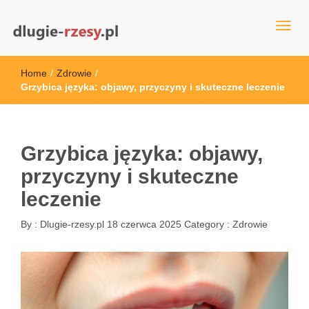
dlugie-rzesy.pl
Home
/
Zdrowie
/
Grzybica języka: objawy, przyczyny i skuteczne leczenie
Grzybica języka: objawy,
przyczyny i skuteczne
leczenie
By :
Dlugie-rzesy.pl
18 czerwca 2025
Category :
Zdrowie