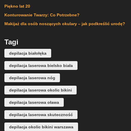
Piękno lat 20
Konturowanie Twarzy: Co Potrzebne?
Makijaż dla osób noszących okulary – jak podkreślić urodę?
Tagi
depilacja białołęka
depilacja laserowa bielsko biała
depilacja laserowa nóg
depilacja laserowa okolic bikini
depilacja laserowa oława
depilacja laserowa skuteczność
depilacja okolic bikini warszawa