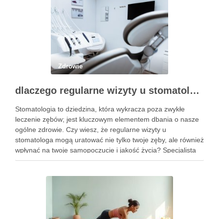
Zdrowie
dlaczego regularne wizyty u stomatologa są kluczowe dla zdrowia jamy ustnej?
Stomatologia to dziedzina, która wykracza poza zwykłe
leczenie zębów; jest kluczowym elementem dbania o nasze
ogólne zdrowie. Czy wiesz, że regularne wizyty u
stomatologa mogą uratować nie tylko twoje zęby, ale również
wpłynąć na twoje samopoczucie i jakość życia? Specjalista
ten zajmuje się diagnostyką i profilaktyką chorób jamy ustnej,
a …