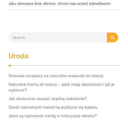
jako pierwsza linia obrony, chroni nas przed szkodliwymi
czynnikami zewnętrznymi, a nawilżająca skóra właściwa,
złożona …
Uroda
Domowe receptury na naturalne maseczki do twarzy
Naturalne kremy do twarzy – jakie mają właściwości i jak je
wybierać?
Jak skutecznie usuwać zbędną owłosienie?
Sześć naturalnych metod na pozbycie się łupieżu
Jakie są najnowsze trendy w koloryzacji włosów?