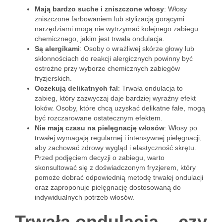
Mają bardzo suche i zniszczone włosy
: Włosy
zniszczone farbowaniem lub stylizacją gorącymi
narzędziami mogą nie wytrzymać kolejnego zabiegu
chemicznego, jakim jest trwała ondulacja.
Są alergikami
: Osoby o wrażliwej skórze głowy lub
skłonnościach do reakcji alergicznych powinny być
ostrożne przy wyborze chemicznych zabiegów
fryzjerskich.
Oczekują delikatnych fal
: Trwała ondulacja to
zabieg, który zazwyczaj daje bardziej wyraźny efekt
loków. Osoby, które chcą uzyskać delikatne fale, mogą
być rozczarowane ostatecznym efektem.
Nie mają czasu na pielęgnację włosów
: Włosy po
trwałej wymagają regularnej i intensywnej pielęgnacji,
aby zachować zdrowy wygląd i elastyczność skrętu.
Przed podjęciem decyzji o zabiegu, warto
skonsultować się z doświadczonym fryzjerem, który
pomoże dobrać odpowiednią metodę trwałej ondulacji
oraz zaproponuje pielęgnację dostosowaną do
indywidualnych potrzeb włosów.
Trwała ondulacja – czy