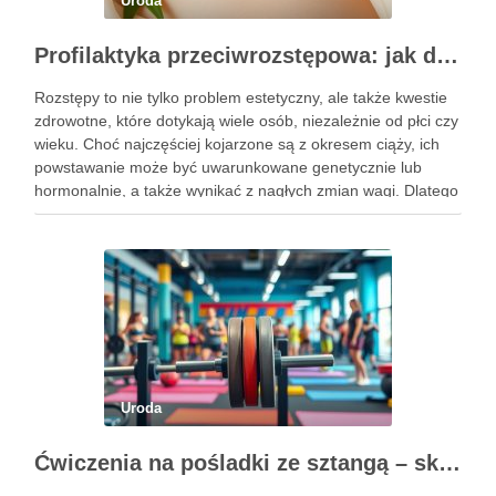
Uroda
Profilaktyka przeciwrozstępowa: jak dbać o skórę skutecznie?
Rozstępy to nie tylko problem estetyczny, ale także kwestie
zdrowotne, które dotykają wiele osób, niezależnie od płci czy
wieku. Choć najczęściej kojarzone są z okresem ciąży, ich
powstawanie może być uwarunkowane genetycznie lub
hormonalnie, a także wynikać z nagłych zmian wagi. Dlatego
kluczowe jest, aby już od najmłodszych lat zadbać …
Uroda
Ćwiczenia na pośladki ze sztangą – skuteczne metody i techniki treningowe