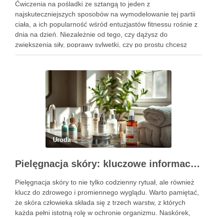
Ćwiczenia na pośladki ze sztangą to jeden z
najskuteczniejszych sposobów na wymodelowanie tej partii
ciała, a ich popularność wśród entuzjastów fitnessu rośnie z
dnia na dzień. Niezależnie od tego, czy dążysz do
zwiększenia siły, poprawy sylwetki, czy po prostu chcesz
poczuć się lepiej w swoim ciele, odpowiednio dobrane
ćwiczenia mogą …
Uroda
Pielęgnacja skóry: kluczowe informacje i skuteczne metody
Pielęgnacja skóry to nie tylko codzienny rytuał, ale również
klucz do zdrowego i promiennego wyglądu. Warto pamiętać,
że skóra człowieka składa się z trzech warstw, z których
każda pełni istotną rolę w ochronie organizmu. Naskórek,