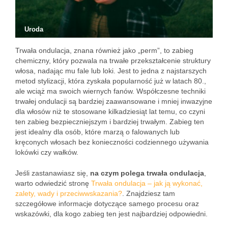
Uroda
Trwała ondulacja, znana również jako „perm”, to zabieg
chemiczny, który pozwala na trwałe przekształcenie struktury
włosa, nadając mu fale lub loki. Jest to jedna z najstarszych
metod stylizacji, która zyskała popularność już w latach 80.,
ale wciąż ma swoich wiernych fanów. Współczesne techniki
trwałej ondulacji są bardziej zaawansowane i mniej inwazyjne
dla włosów niż te stosowane kilkadziesiąt lat temu, co czyni
ten zabieg bezpieczniejszym i bardziej trwałym. Zabieg ten
jest idealny dla osób, które marzą o falowanych lub
kręconych włosach bez konieczności codziennego używania
lokówki czy wałków.
Jeśli zastanawiasz się,
na czym polega trwała ondulacja
,
warto odwiedzić stronę
Trwała ondulacja – jak ją wykonać,
zalety, wady i przeciwwskazania?
. Znajdziesz tam
szczegółowe informacje dotyczące samego procesu oraz
wskazówki, dla kogo zabieg ten jest najbardziej odpowiedni.