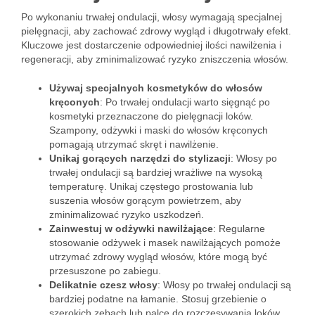
Po wykonaniu trwałej ondulacji, włosy wymagają specjalnej
pielęgnacji, aby zachować zdrowy wygląd i długotrwały efekt.
Kluczowe jest dostarczenie odpowiedniej ilości nawilżenia i
regeneracji, aby zminimalizować ryzyko zniszczenia włosów.
Używaj specjalnych kosmetyków do włosów
kręconych
: Po trwałej ondulacji warto sięgnąć po
kosmetyki przeznaczone do pielęgnacji loków.
Szampony, odżywki i maski do włosów kręconych
pomagają utrzymać skręt i nawilżenie.
Unikaj gorących narzędzi do stylizacji
: Włosy po
trwałej ondulacji są bardziej wrażliwe na wysoką
temperaturę. Unikaj częstego prostowania lub
suszenia włosów gorącym powietrzem, aby
zminimalizować ryzyko uszkodzeń.
Zainwestuj w odżywki nawilżające
: Regularne
stosowanie odżywek i masek nawilżających pomoże
utrzymać zdrowy wygląd włosów, które mogą być
przesuszone po zabiegu.
Delikatnie czesz włosy
: Włosy po trwałej ondulacji są
bardziej podatne na łamanie. Stosuj grzebienie o
szerokich zębach lub palce do rozczesywania loków.