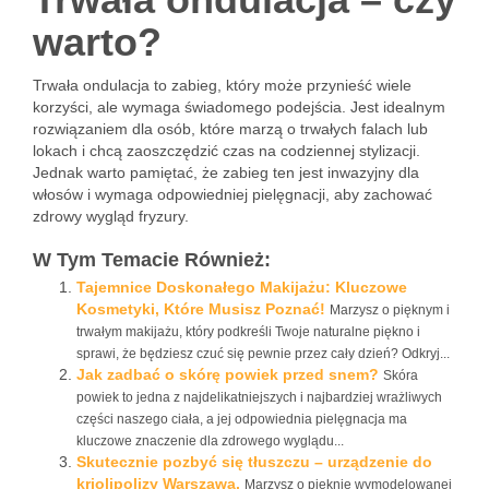
warto?
Trwała ondulacja to zabieg, który może przynieść wiele
korzyści, ale wymaga świadomego podejścia. Jest idealnym
rozwiązaniem dla osób, które marzą o trwałych falach lub
lokach i chcą zaoszczędzić czas na codziennej stylizacji.
Jednak warto pamiętać, że zabieg ten jest inwazyjny dla
włosów i wymaga odpowiedniej pielęgnacji, aby zachować
zdrowy wygląd fryzury.
W Tym Temacie Również:
Tajemnice Doskonałego Makijażu: Kluczowe
Kosmetyki, Które Musisz Poznać!
Marzysz o pięknym i
trwałym makijażu, który podkreśli Twoje naturalne piękno i
sprawi, że będziesz czuć się pewnie przez cały dzień? Odkryj...
Jak zadbać o skórę powiek przed snem?
Skóra
powiek to jedna z najdelikatniejszych i najbardziej wrażliwych
części naszego ciała, a jej odpowiednia pielęgnacja ma
kluczowe znaczenie dla zdrowego wyglądu...
Skutecznie pozbyć się tłuszczu – urządzenie do
kriolipolizy Warszawa.
Marzysz o pięknie wymodelowanej