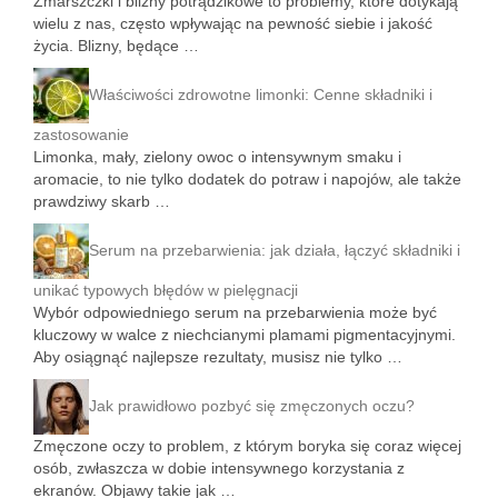
Zmarszczki i blizny potrądzikowe to problemy, które dotykają
wielu z nas, często wpływając na pewność siebie i jakość
życia. Blizny, będące …
Właściwości zdrowotne limonki: Cenne składniki i
zastosowanie
Limonka, mały, zielony owoc o intensywnym smaku i
aromacie, to nie tylko dodatek do potraw i napojów, ale także
prawdziwy skarb …
Serum na przebarwienia: jak działa, łączyć składniki i
unikać typowych błędów w pielęgnacji
Wybór odpowiedniego serum na przebarwienia może być
kluczowy w walce z niechcianymi plamami pigmentacyjnymi.
Aby osiągnąć najlepsze rezultaty, musisz nie tylko …
Jak prawidłowo pozbyć się zmęczonych oczu?
Zmęczone oczy to problem, z którym boryka się coraz więcej
osób, zwłaszcza w dobie intensywnego korzystania z
ekranów. Objawy takie jak …