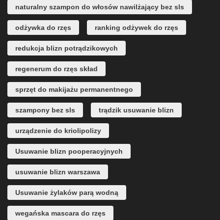
naturalny szampon do włosów nawilżający bez sls
odżywka do rzęs
ranking odżywek do rzęs
redukcja blizn potrądzikowych
regenerum do rzęs skład
sprzęt do makijażu permanentnego
szampony bez sls
trądzik usuwanie blizn
urządzenie do kriolipolizy
Usuwanie blizn pooperacyjnych
usuwanie blizn warszawa
Usuwanie żylaków parą wodną
wegańska mascara do rzęs