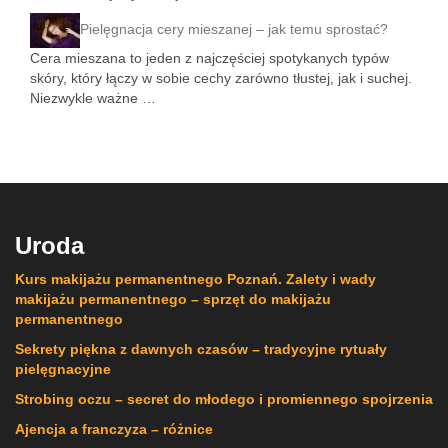
Pielęgnacja cery mieszanej – jak temu sprostać?
Cera mieszana to jeden z najczęściej spotykanych typów
skóry, który łączy w sobie cechy zarówno tłustej, jak i suchej.
Niezwykle ważne …
Uroda
Kurs makijażu permanentnego Poznań. Zalety i wady
makijażu permanentnego – sprzęt do makijażu
permanentnego
Sekrety piękna z dawnych czasów – tradycyjne rytuały
pielęgnacyjne
Strobing oczu – secret do młodego i promiennego spojrzenia
Ajencja a franczyza – różnice