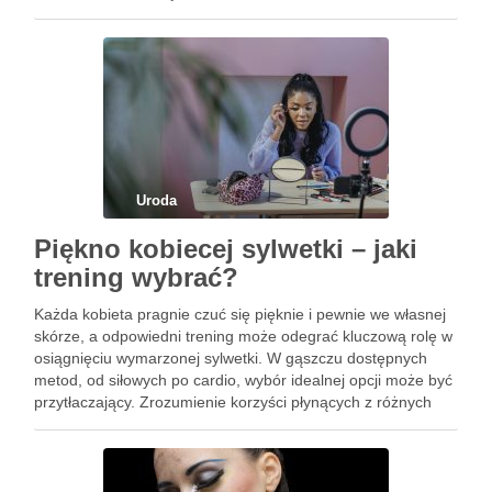
blasku. Matowe, łamliwe pasma oraz rozdwajające się
końcówki …
Uroda
Piękno kobiecej sylwetki – jaki
trening wybrać?
Każda kobieta pragnie czuć się pięknie i pewnie we własnej
skórze, a odpowiedni trening może odegrać kluczową rolę w
osiągnięciu wymarzonej sylwetki. W gąszczu dostępnych
metod, od siłowych po cardio, wybór idealnej opcji może być
przytłaczający. Zrozumienie korzyści płynących z różnych
rodzajów treningów oraz dostosowanie ich do własnych
potrzeb pomoże …