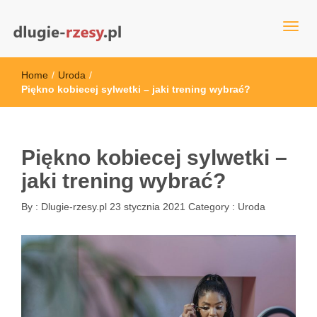
dlugie-rzesy.pl
Home
/
Uroda
/
Piękno kobiecej sylwetki – jaki trening wybrać?
Piękno kobiecej sylwetki –
jaki trening wybrać?
By :
Dlugie-rzesy.pl
23 stycznia 2021
Category :
Uroda