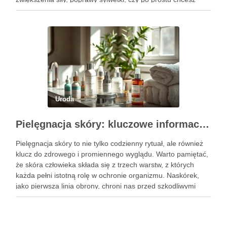
poczuć się lepiej w swoim ciele, odpowiednio dobrane
ćwiczenia mogą …
Uroda
Pielęgnacja skóry: kluczowe informacje i skuteczne metody
Pielęgnacja skóry to nie tylko codzienny rytuał, ale również
klucz do zdrowego i promiennego wyglądu. Warto pamiętać,
że skóra człowieka składa się z trzech warstw, z których
każda pełni istotną rolę w ochronie organizmu. Naskórek,
jako pierwsza linia obrony, chroni nas przed szkodliwymi
czynnikami zewnętrznymi, a nawilżająca skóra właściwa,
złożona …