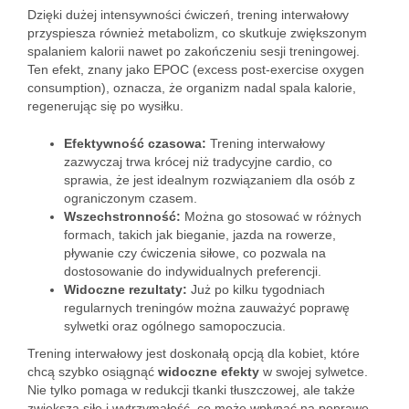
Dzięki dużej intensywności ćwiczeń, trening interwałowy
przyspiesza również metabolizm, co skutkuje zwiększonym
spalaniem kalorii nawet po zakończeniu sesji treningowej.
Ten efekt, znany jako EPOC (excess post-exercise oxygen
consumption), oznacza, że organizm nadal spala kalorie,
regenerując się po wysiłku.
Efektywność czasowa:
Trening interwałowy
zazwyczaj trwa krócej niż tradycyjne cardio, co
sprawia, że jest idealnym rozwiązaniem dla osób z
ograniczonym czasem.
Wszechstronność:
Można go stosować w różnych
formach, takich jak bieganie, jazda na rowerze,
pływanie czy ćwiczenia siłowe, co pozwala na
dostosowanie do indywidualnych preferencji.
Widoczne rezultaty:
Już po kilku tygodniach
regularnych treningów można zauważyć poprawę
sylwetki oraz ogólnego samopoczucia.
Trening interwałowy jest doskonałą opcją dla kobiet, które
chcą szybko osiągnąć
widoczne efekty
w swojej sylwetce.
Nie tylko pomaga w redukcji tkanki tłuszczowej, ale także
zwiększa siłę i wytrzymałość, co może wpłynąć na poprawę