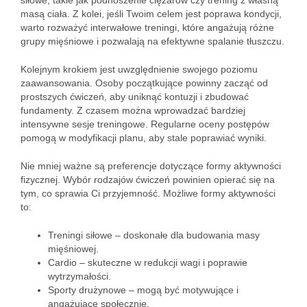
siłowe, takie jak podnoszenie ciężarów czy trening z własną
masą ciała. Z kolei, jeśli Twoim celem jest poprawa kondycji,
warto rozważyć interwałowe treningi, które angażują różne
grupy mięśniowe i pozwalają na efektywne spalanie tłuszczu.
Kolejnym krokiem jest uwzględnienie swojego poziomu
zaawansowania. Osoby początkujące powinny zacząć od
prostszych ćwiczeń, aby uniknąć kontuzji i zbudować
fundamenty. Z czasem można wprowadzać bardziej
intensywne sesje treningowe. Regularne oceny postępów
pomogą w modyfikacji planu, aby stale poprawiać wyniki.
Nie mniej ważne są preferencje dotyczące formy aktywności
fizycznej. Wybór rodzajów ćwiczeń powinien opierać się na
tym, co sprawia Ci przyjemność. Możliwe formy aktywności
to:
Treningi siłowe – doskonałe dla budowania masy
mięśniowej.
Cardio – skuteczne w redukcji wagi i poprawie
wytrzymałości.
Sporty drużynowe – mogą być motywujące i
angażujące społecznie.