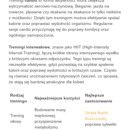
Treningi
cardio
to forma aktywności, która zwiększa
wytrzymałość sercowo-naczyniową. Bieganie, jazda na
rowerze, pływanie czy skakanie na skakance to tylko niektóre
z możliwości. Dzięki tym treningom można efektywnie spalać
kalorie oraz poprawiać wydolność organizmu. Regularne
sesje cardio przyczyniają się do poprawy kondycji oraz
ogólnego samopoczucia.
Treningi interwałowe
, znane jako HIIT (High-Intensity
Interval Training), łączą krótkie okresy intensywnego wysiłku
z krótszymi okresami odpoczynku. Tego typu treningi są
niezwykle efektywne, gdyż pozwalają na szybkie spalenie
kalorii oraz poprawę wydolności w krótszym czasie. Często
są również urozmaiceniem rutynowych ćwiczeń, co sprawia,
że stają się bardziej atrakcyjne dla kobiet.
Rodzaj
Najlepsze
Najważniejsze korzyści
treningu
zastosowanie
Budowanie masy
Utrata tkanki
Trening
mięśniowej,
tłuszczowej
,
siłowy
przyspieszenie
poprawa sylwetki
metabolizmu