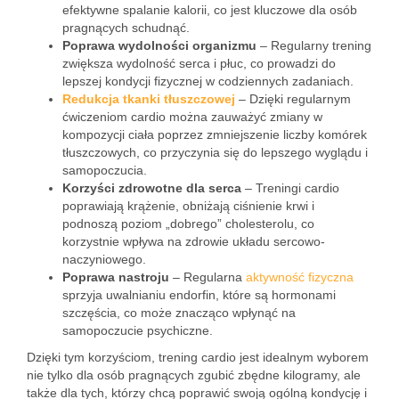
efektywne spalanie kalorii, co jest kluczowe dla osób
pragnących schudnąć.
Poprawa wydolności organizmu
– Regularny trening
zwiększa wydolność serca i płuc, co prowadzi do
lepszej kondycji fizycznej w codziennych zadaniach.
Redukcja tkanki tłuszczowej
– Dzięki regularnym
ćwiczeniom cardio można zauważyć zmiany w
kompozycji ciała poprzez zmniejszenie liczby komórek
tłuszczowych, co przyczynia się do lepszego wyglądu i
samopoczucia.
Korzyści zdrowotne dla serca
– Treningi cardio
poprawiają krążenie, obniżają ciśnienie krwi i
podnoszą poziom „dobrego” cholesterolu, co
korzystnie wpływa na zdrowie układu sercowo-
naczyniowego.
Poprawa nastroju
– Regularna
aktywność fizyczna
sprzyja uwalnianiu endorfin, które są hormonami
szczęścia, co może znacząco wpłynąć na
samopoczucie psychiczne.
Dzięki tym korzyściom, trening cardio jest idealnym wyborem
nie tylko dla osób pragnących zgubić zbędne kilogramy, ale
także dla tych, którzy chcą poprawić swoją ogólną kondycję i