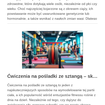
zdrowotne, które dotykają wiele osób, niezależnie od płci czy
wieku. Choć najczęściej kojarzone są z okresem ciąży, ich
powstawanie może być uwarunkowane genetycznie lub
hormonalnie, a także wynikać z nagłych zmian wagi. Dlatego
kluczowe jest, aby już od najmłodszych lat zadbać …
Uroda
Ćwiczenia na pośladki ze sztangą – skuteczne metody i techniki treningowe
Ćwiczenia na pośladki ze sztangą to jeden z
najskuteczniejszych sposobów na wymodelowanie tej partii
ciała, a ich popularność wśród entuzjastów fitnessu rośnie z
dnia na dzień. Niezależnie od tego, czy dążysz do
zwiększenia siły, poprawy sylwetki, czy po prostu chcesz