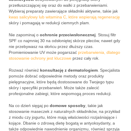
przetłuszczającej się oraz do walki z przebarwieniami.
Wybieraj preparaty zawierające składniki aktywne, takie jak
kwas salicylowy lub witamina C, które wspierają regenerację
skóry i pomagają w redukcji ciemnych plam.
Nie zapominaj o
ochronie przeciwsłonecznej
. Stosuj filtr
SPF co najmniej 30 na odsłoniętej skórze pleców, nawet gdy
nie przebywasz na słońcu przez dłuższy czas.
Promieniowanie UV może pogarszać
przebarwienia, dlatego
stosowanie ochrony jest kluczowe
przez cały rok.
Rozważ również
konsultację z dermatologiem
. Specjalista
pomoże dobrać odpowiednie metody oraz produkty
pielęgnacyjne, które będą dostosowane do Twojego typu
skóry i specyfiki przebarwień. Może także zalecić
profesjonalne zabiegi, które wspomogą proces redukcji.
Na co dzień sięgaj po
domowe sposoby
, takie jak
stosowanie maseczek z naturalnych składników, na przykład
z miodu czy jogurtu, które mają właściwości rozjaśniające i
kojące. Dbanie o zdrową dietę bogatą w antyoksydanty, a
także odpowiednie nawodnienie organizmu, również sprzyja