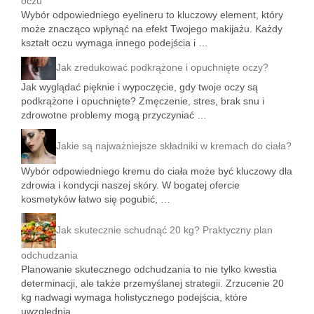
oczu
Wybór odpowiedniego eyelineru to kluczowy element, który
może znacząco wpłynąć na efekt Twojego makijażu. Każdy
kształt oczu wymaga innego podejścia i …
Jak zredukować podkrążone i opuchnięte oczy?
Jak wyglądać pięknie i wypoczęcie, gdy twoje oczy są
podkrążone i opuchnięte? Zmęczenie, stres, brak snu i
zdrowotne problemy mogą przyczyniać …
Jakie są najważniejsze składniki w kremach do ciała?
Wybór odpowiedniego kremu do ciała może być kluczowy dla
zdrowia i kondycji naszej skóry. W bogatej ofercie
kosmetyków łatwo się pogubić, …
Jak skutecznie schudnąć 20 kg? Praktyczny plan
odchudzania
Planowanie skutecznego odchudzania to nie tylko kwestia
determinacji, ale także przemyślanej strategii. Zrzucenie 20
kg nadwagi wymaga holistycznego podejścia, które
uwzględnia …