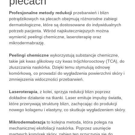
plecach
Profesjonalne metody redukcji
przebarwień i blizn
potrądzikowych na plecach obejmują różnorodne zabiegi
dermatologiczne, które są dostosowane do indywidualnych
potrzeb pacjenta. Wśród najskuteczniejszych można
wymienić peelingi chemiczne, laseroterapię oraz
mikrodermabrazję.
Peelingi chemiczne
wykorzystują substancje chemiczne,
takie jak kwas glikolowy czy kwas trójchlorooctowy (TCA), do
złuszczania naskórka. Dzięki temu stymulują odnowę
komórkową, co prowadzi do wygładzenia powierzchni skóry i
zmniejszenia widoczności przebarwień.
Laseroterapia
, z kolei, sprzyja redukcji blizn poprzez
dokładne działanie na tkanki. Laser emituje impulsy światła,
które przerywają strukturę blizn, zachęcając do produkcji
nowego kolagenu i elastyny, co skutkuje wygładzeniem skóry.
Mikrodermabrazja
to kolejna metoda, która polega na
mechanicznej eksfoliacji naskórka. Poprzez usunięcie
martwych komórek skóry, zabieg ten przyczynia się do