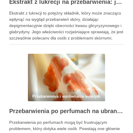
Ekstrakt z lukrecji na przebarwienia: jak działa i kiedy warto go stosować w pielęgnacji skóry
Ekstrakt z lukrecji to potężny składnik, który może znacząco
wpłynąć na wygląd przebarwień skóry, działając
depigmentacyjnie dzięki obecności kwasu glicyryzynowego i
glabrydyny. Jego właściwości rozjaśniające sprawiają, że jest
szczególnie polecany dla osób z problemami skórnymi,
takimi jak przebarwienia czy zmiany potrądzikowe. Warto
zrozumieć, kiedy i jak najlepiej włączyć go do …
Przebarwienia i wyrównanie kolorytu
Przebarwienia po perfumach na ubraniach i skórze: przyczyny, usuwanie i zapobieganie błędom
Przebarwienia po perfumach mogą być frustrującym
problemem, który dotyka wiele osób. Powstają one głównie