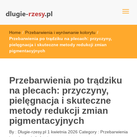
dlugie-rzesy.pl
Home
/
Przebarwienia i wyrównanie kolorytu
/
Przebarwienia po trądziku na plecach: przyczyny,
pielęgnacja i skuteczne metody redukcji zmian
pigmentacyjnych
Przebarwienia po trądziku
na plecach: przyczyny,
pielęgnacja i skuteczne
metody redukcji zmian
pigmentacyjnych
By :
Dlugie-rzesy.pl
1 kwietnia 2026
Category :
Przebarwienia