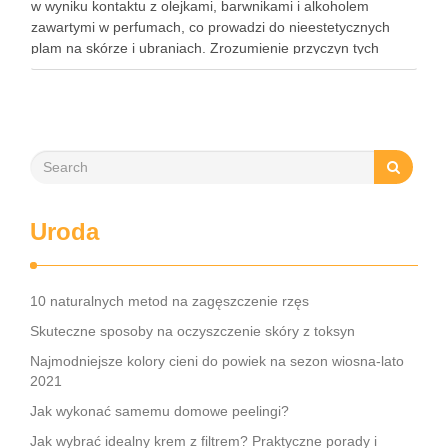
w wyniku kontaktu z olejkami, barwnikami i alkoholem
zawartymi w perfumach, co prowadzi do nieestetycznych
plam na skórze i ubraniach. Zrozumienie przyczyn tych
przebarwień jest kluczowe, aby skutecznie im zapobiegać i
unikać najczęstszych błędów przy ich …
Uroda
10 naturalnych metod na zagęszczenie rzęs
Skuteczne sposoby na oczyszczenie skóry z toksyn
Najmodniejsze kolory cieni do powiek na sezon wiosna-lato
2021
Jak wykonać samemu domowe peelingi?
Jak wybrać idealny krem z filtrem? Praktyczne porady i