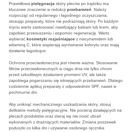
Prawidłowa
pielęgnacja
skóry pleców po trądziku ma
kluczowe znaczenie w redukcji
przebarwień
. Należy
rozpocząć od regularnego i łagodnego oczyszczania,
stosując preparaty, które nie podrażniają skóry. Po każdym
myciu warto zastosować nawilżający balsam lub krem, aby
zapobiec przesuszeniu i wspomóc regenerację. Warto
wybierać
kosmetyki rozjaśniające
z niacynamidem lub
witaminą C, które wspierają wyrównanie kolorytu oraz mają
działanie łagodzące.
Ochrona przeciwsłoneczna jest równie ważna. Stosowanie
filtrów przeciwsłonecznych w ciągu dnia nie tylko chroni
przed szkodliwym działaniem promieni UV, ale także
zapobiega pogarszaniu się istniejących przebarwień. Dlatego
codziennie aplikuj preparaty z odpowiednim SPF, nawet w
pochmurne dni.
Aby uniknąć mechanicznego uszkadzania skóry, stosuj
delikatne metody pielęgnacyjne. Nie pocieraj działających na
plecach produktów oraz staraj się nie nosić ubrań
wykonanych z drażniących materiałów. Zmiana poszewek
poduszki co kilka dni i używanie osobnego ręcznika