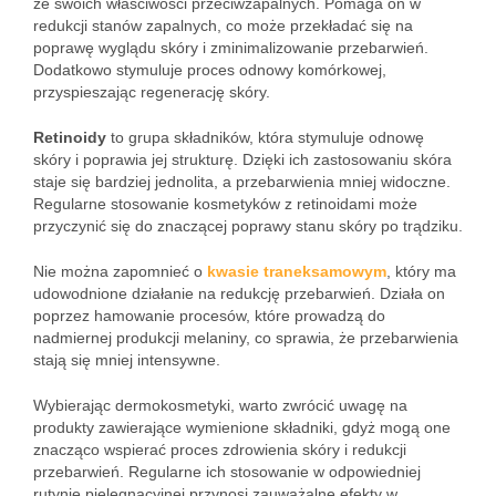
ze swoich właściwości przeciwzapalnych. Pomaga on w
redukcji stanów zapalnych, co może przekładać się na
poprawę wyglądu skóry i zminimalizowanie przebarwień.
Dodatkowo stymuluje proces odnowy komórkowej,
przyspieszając regenerację skóry.
Retinoidy
to grupa składników, która stymuluje odnowę
skóry i poprawia jej strukturę. Dzięki ich zastosowaniu skóra
staje się bardziej jednolita, a przebarwienia mniej widoczne.
Regularne stosowanie kosmetyków z retinoidami może
przyczynić się do znaczącej poprawy stanu skóry po trądziku.
Nie można zapomnieć o
kwasie traneksamowym
, który ma
udowodnione działanie na redukcję przebarwień. Działa on
poprzez hamowanie procesów, które prowadzą do
nadmiernej produkcji melaniny, co sprawia, że przebarwienia
stają się mniej intensywne.
Wybierając dermokosmetyki, warto zwrócić uwagę na
produkty zawierające wymienione składniki, gdyż mogą one
znacząco wspierać proces zdrowienia skóry i redukcji
przebarwień. Regularne ich stosowanie w odpowiedniej
rutynie pielęgnacyjnej przynosi zauważalne efekty w