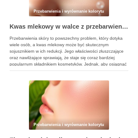
Przebarwienia i wyrównanie kolorytu
Kwas mlekowy w walce z przebarwieniami: skuteczne działanie i najczęstsze błędy stosowania
Przebarwienia skóry to powszechny problem, który dotyka
wiele osób, a kwas mlekowy może być skutecznym
sojusznikiem w ich redukcji. Jego właściwości złuszczające
oraz nawilżające sprawiają, że staje się coraz bardziej
popularnym składnikiem kosmetyków. Jednak, aby osiągnąć
zamierzone efekty, kluczowe jest nie tylko jego odpowiednie
stosowanie, ale także unikanie typowych błędów, …
Przebarwienia i wyrównanie kolorytu