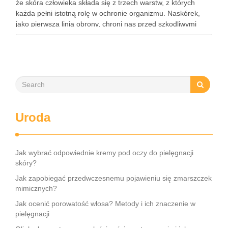
że skóra człowieka składa się z trzech warstw, z których
każda pełni istotną rolę w ochronie organizmu. Naskórek,
jako pierwsza linia obrony, chroni nas przed szkodliwymi
czynnikami zewnętrznymi, a nawilżająca skóra właściwa,
złożona …
Uroda
Jak wybrać odpowiednie kremy pod oczy do pielęgnacji
skóry?
Jak zapobiegać przedwczesnemu pojawieniu się zmarszczek
mimicznych?
Jak ocenić porowatość włosa? Metody i ich znaczenie w
pielęgnacji