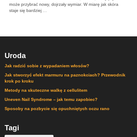
może przybrać nowy, dojrzały wymiar. W miarę jak skóra
staje się bardziej …
Uroda
Jak radzić sobie z wypadaniem włosów?
Jak stworzyć efekt marmuru na paznokciach? Przewodnik
krok po kroku
Metody na skuteczne walkę z cellulitem
Uneven Nail Syndrome – jak temu zapobiec?
Sposoby na pozbycie się opuchniętych oczu rano
Tagi