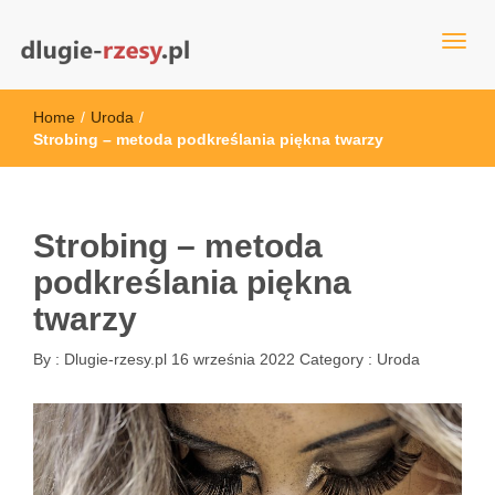
dlugie-rzesy.pl
Home
/
Uroda
/
Strobing – metoda podkreślania piękna twarzy
Strobing – metoda
podkreślania piękna
twarzy
By :
Dlugie-rzesy.pl
16 września 2022
Category :
Uroda