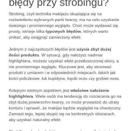
błędy przy strobingu?
Strobing, czyli technika makijażu skupiająca się na
rozświetleniu wybranych partii twarzy, ma na celu uzyskanie
świeżego i promiennego wyglądu. Choć może wydawać się
prosty, istnieje kilka
typowych błędów
, których warto
unikać, aby osiągnąć zamierzony efekt.
Jednym z najczęstszych błędów jest
użycie zbyt dużej
ilości produktu
. W sytuacji, gdy nałożysz nadmiar
highlightera, możesz uzyskać efekt przetłuszczonej skóry, a
nie promiennego wyglądu. Kluczowe jest, aby stosować
produkt z umiarem i w odpowiednich miejscach, takich jak
kości policzkowe, łuk kupidyna, kąciki oczu czy grzbiet nosa.
Kolejnym istotnym aspektem jest
właściwe nałożenie
highlightera
. Wiele osób ma tendencję do rozcierania go na
zbyt dużej powierzchni twarzy, co może prowadzić do utraty
konturu i sprawić, że makijaż będzie wyglądał na chaotyczny.
Zamiast tego, lepiej skupić się na konkretnych obszarach,
aby uzyskać naturalny efekt.