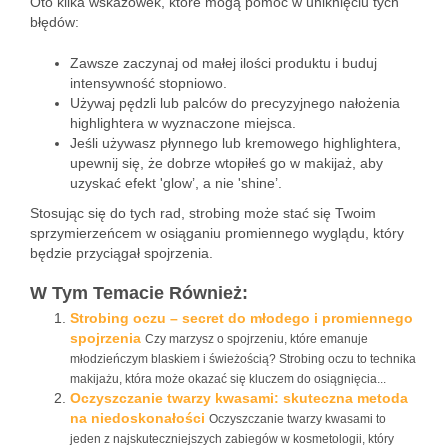
Oto kilka wskazówek, które mogą pomóc w uniknięciu tych
błędów:
Zawsze zaczynaj od małej ilości produktu i buduj
intensywność stopniowo.
Używaj pędzli lub palców do precyzyjnego nałożenia
highlightera w wyznaczone miejsca.
Jeśli używasz płynnego lub kremowego highlightera,
upewnij się, że dobrze wtopiłeś go w makijaż, aby
uzyskać efekt 'glow’, a nie 'shine’.
Stosując się do tych rad, strobing może stać się Twoim
sprzymierzeńcem w osiąganiu promiennego wyglądu, który
będzie przyciągał spojrzenia.
W Tym Temacie Również:
Strobing oczu – secret do młodego i promiennego
spojrzenia
Czy marzysz o spojrzeniu, które emanuje
młodzieńczym blaskiem i świeżością? Strobing oczu to technika
makijażu, która może okazać się kluczem do osiągnięcia...
Oczyszczanie twarzy kwasami: skuteczna metoda
na niedoskonałości
Oczyszczanie twarzy kwasami to
jeden z najskuteczniejszych zabiegów w kosmetologii, który