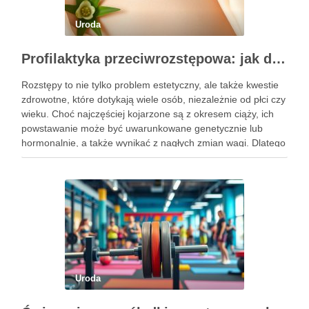
Uroda
Profilaktyka przeciwrozstępowa: jak dbać o skórę skutecznie?
Rozstępy to nie tylko problem estetyczny, ale także kwestie
zdrowotne, które dotykają wiele osób, niezależnie od płci czy
wieku. Choć najczęściej kojarzone są z okresem ciąży, ich
powstawanie może być uwarunkowane genetycznie lub
hormonalnie, a także wynikać z nagłych zmian wagi. Dlatego
kluczowe jest, aby już od najmłodszych lat zadbać …
Uroda