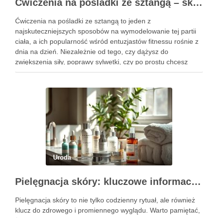
Ćwiczenia na pośladki ze sztangą – skuteczne metody i techniki treningowe
Ćwiczenia na pośladki ze sztangą to jeden z
najskuteczniejszych sposobów na wymodelowanie tej partii
ciała, a ich popularność wśród entuzjastów fitnessu rośnie z
dnia na dzień. Niezależnie od tego, czy dążysz do
zwiększenia siły, poprawy sylwetki, czy po prostu chcesz
poczuć się lepiej w swoim ciele, odpowiednio dobrane
ćwiczenia mogą …
Uroda
Pielęgnacja skóry: kluczowe informacje i skuteczne metody
Pielęgnacja skóry to nie tylko codzienny rytuał, ale również
klucz do zdrowego i promiennego wyglądu. Warto pamiętać,