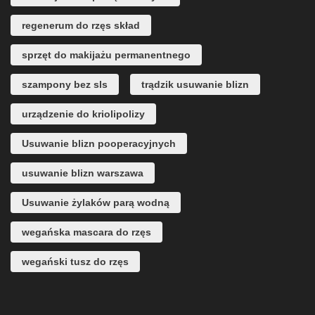
regenerum do rzęs skład
sprzęt do makijażu permanentnego
szampony bez sls
trądzik usuwanie blizn
urządzenie do kriolipolizy
Usuwanie blizn pooperacyjnych
usuwanie blizn warszawa
Usuwanie żylaków parą wodną
wegańska mascara do rzęs
wegański tusz do rzęs