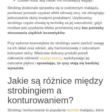
czubek nosa, aby nadać mu smuklejszy wygląd.
Strobing doskonale sprawdza się w codziennym makijażu,
ponieważ pozwala uzyskać efekt zdrowej cery, nie obciążając
jednocześnie skóry trwałymi produktami. Użytkownicy
strobingu często chwalą tę technikę za jej naturalność, gdyż
możliwe jest uzyskanie efektu promiennej cery
bez potrzeby
stosowania ciężkich kosmetyków
.
Przy wyborze kosmetyków do strobingu warto zwrócić uwagę
na ich skład oraz odcień, aby harmonizowały z naturalnym
kolorytem skóry. Właściwie dobrany produkt potrafi
całkowicie odmienić
wygląd twarzy
, wydobywając jej
naturalne piękno i
sprawiając, że rysy stają się bardziej
wyraziste
.
Jakie są różnice między
strobingiem a
konturowaniem?
Strobing i konturowanie to popularne
techniki
makijażu, które