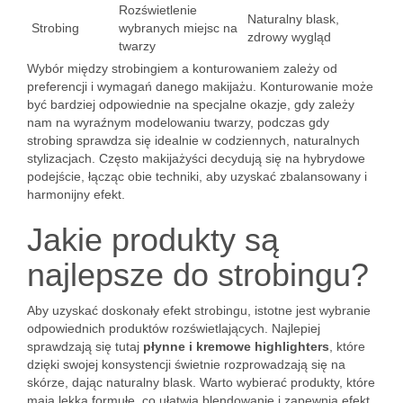
Rozświetlenie
Naturalny blask,
Strobing
wybranych miejsc na
zdrowy wygląd
twarzy
Wybór między strobingiem a konturowaniem zależy od
preferencji i wymagań danego makijażu. Konturowanie może
być bardziej odpowiednie na specjalne okazje, gdy zależy
nam na wyraźnym modelowaniu twarzy, podczas gdy
strobing sprawdza się idealnie w codziennych, naturalnych
stylizacjach. Często makijażyści decydują się na hybrydowe
podejście, łącząc obie techniki, aby uzyskać zbalansowany i
harmonijny efekt.
Jakie produkty są
najlepsze do strobingu?
Aby uzyskać doskonały efekt strobingu, istotne jest wybranie
odpowiednich produktów rozświetlających. Najlepiej
sprawdzają się tutaj
płynne i kremowe highlighters
, które
dzięki swojej konsystencji świetnie rozprowadzają się na
skórze, dając naturalny blask. Warto wybierać produkty, które
mają lekką formułę, co ułatwia blendowanie i zapewnia efekt