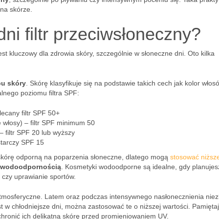
 na skórze.
i filtr przeciwsłoneczny?
est kluczowy dla zdrowia skóry, szczególnie w słoneczne dni. Oto kilka
pu skóry
. Skórę klasyfikuje się na podstawie takich cech jak kolor włos
lnego poziomu filtra SPF:
lecany filtr SPF 50+
e włosy) – filtr SPF minimum 50
– filtr SPF 20 lub wyższy
starczy SPF 15
ają skórę odporną na poparzenia słoneczne, dlatego mogą
stosować niższe 
wodoodpornością
. Kosmetyki wodoodporne są idealne, gdy planujes
 czy uprawianie sportów.
 atmosferyczne. Latem oraz podczas intensywnego nasłonecznienia nie
st w chłodniejsze dni, można zastosować te o niższej wartości. Pamiętaj
e chronić ich delikatną skórę przed promieniowaniem UV.