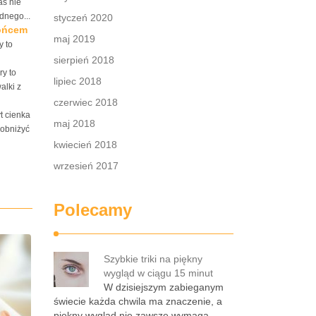
as nie
dnego...
styczeń 2020
łońcem
maj 2019
y to
sierpień 2018
ry to
lipiec 2018
alki z
czerwiec 2018
t cienka
maj 2018
 obniżyć
kwiecień 2018
wrzesień 2017
Polecamy
Szybkie triki na piękny
wygląd w ciągu 15 minut
W dzisiejszym zabieganym
świecie każda chwila ma znaczenie, a
piękny wygląd nie zawsze wymaga