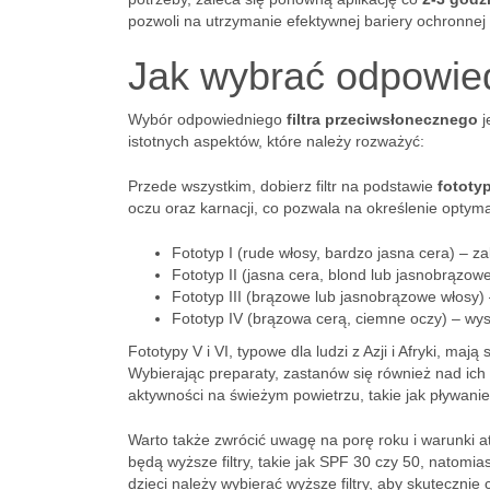
pozwoli na utrzymanie efektywnej bariery ochronnej
Jak wybrać odpowiedn
Wybór odpowiedniego
filtra przeciwsłonecznego
j
istotnych aspektów, które należy rozważyć:
Przede wszystkim, dobierz filtr na podstawie
fototy
oczu oraz karnacji, co pozwala na określenie optyma
Fototyp I (rude włosy, bardzo jasna cera) – za
Fototyp II (jasna cera, blond lub jasnobrązow
Fototyp III (brązowe lub jasnobrązowe włosy) 
Fototyp IV (brązowa cerą, ciemne oczy) – wy
Fototypy V i VI, typowe dla ludzi z Azji i Afryki, m
Wybierając preparaty, zastanów się również nad ich
aktywności na świeżym powietrzu, takie jak pływanie
Warto także zwrócić uwagę na porę roku i warunki
będą wyższe filtry, takie jak SPF 30 czy 50, natomia
dzieci należy wybierać wyższe filtry, aby skuteczni