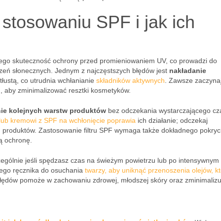
stosowaniu SPF i jak ich
ego skuteczność ochrony przed promieniowaniem UV, co prowadzi do
rzeń słonecznych. Jednym z najczęstszych błędów jest
nakładanie
tłustą, co utrudnia wchłanianie
składników aktywnych
. Zawsze zaczyna
, aby zminimalizować resztki kosmetyków.
nie kolejnych warstw produktów
bez odczekania wystarczającego cz
lub kremowi z SPF na wchłonięcie poprawia
ich działanie; odczekaj
h produktów. Zastosowanie filtru SPF wymaga także dokładnego pokryci
ą ochronę.
zczególnie jeśli spędzasz czas na świeżym powietrzu lub po intensywnym
zego ręcznika do osuchania
twarzy, aby uniknąć przenoszenia olejów, k
ędów pomoże w zachowaniu zdrowej, młodszej skóry oraz zminimalizu