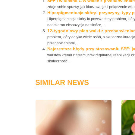
SPF i witamina C w walce z przebarwieniami
zdaje sobie sprawy, jak kluczowe jest połączenie wita
Hiperpigmentacja skóry: przyczyny, typy 
Hiperpigmentacja skóry to powszechny problem, który
nadmierna ekspozycja na słońce,...
12-tygodniowy plan walki z przebarwieniam
problem, który dotyka wiele osób, a skuteczna kura
przebarwieniami,...
Najczęstsze błędy przy stosowaniu SPF: j
warstwa kremu z filtrem, brak regularnej reaplikacji 
skuteczność...
SIMILAR NEWS