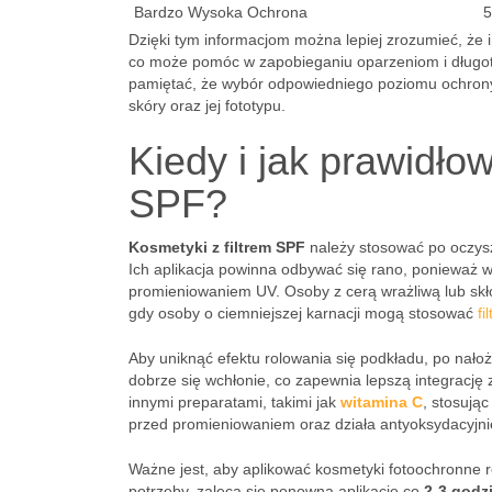
Bardzo Wysoka Ochrona
5
Dzięki tym informacjom można lepiej zrozumieć, ż
co może pomóc w zapobieganiu oparzeniom i długote
pamiętać, że wybór odpowiedniego poziomu ochrony 
skóry oraz jej fototypu.
Kiedy i jak prawidło
SPF?
Kosmetyki z filtrem SPF
należy stosować po oczyszc
Ich aplikacja powinna odbywać się rano, ponieważ
promieniowaniem UV. Osoby z cerą wrażliwą lub sk
gdy osoby o ciemniejszej karnacji mogą stosować
fi
Aby uniknąć efektu rolowania się podkładu, po nało
dobrze się wchłonie, co zapewnia lepszą integrację z
innymi preparatami, takimi jak
witamina C
, stosując
przed promieniowaniem oraz działa antyoksydacyjni
Ważne jest, aby aplikować kosmetyki fotoochronne r
potrzeby, zaleca się ponowną aplikację co
2-3 godz