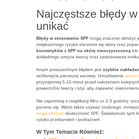
Najczęstsze błędy w 
unikać
Błędy w stosowaniu SPF
mogą znacznie obniżyć j
zwiększonego ryzyka starzenia się skóry oraz popa
kosmetyków z SPF na skórę nieoczyszczoną
lub 
dokładnego umycia twarzy oraz zastosowania toniku
Innym powszechnym błędem jest
szybkie nakłada
wchłonięcie pierwszej warstwy. Umożliwienie
serum 
przynajmniej 5-10 minut przed nałożeniem kolejnyc
powierzchni twarzy i szyi, aby zapewnić równomiern
Nie zapominaj o reaplikacji filtru co 2-3 godziny, s
poceniu się. Warto także używać osobnego, mniejs
mogą obniżać
skuteczność SPF. Świadomość tych bł
ryzyko przebarwień i podrażnień.
W Tym Temacie Również: