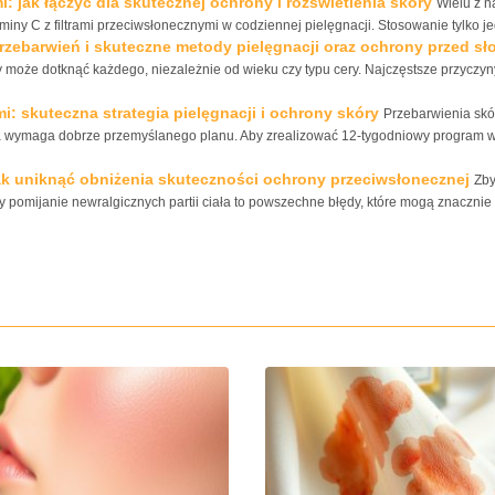
: jak łączyć dla skutecznej ochrony i rozświetlenia skóry
Wielu z n
miny C z filtrami przeciwsłonecznymi w codziennej pielęgnacji. Stosowanie tylko je
przebarwień i skuteczne metody pielęgnacji oraz ochrony przed s
 może dotknąć każdego, niezależnie od wieku czy typu cery. Najczęstsze przyczyn
i: skuteczna strategia pielęgnacji i ochrony skóry
Przebarwienia skó
cja wymaga dobrze przemyślanego planu. Aby zrealizować 12-tygodniowy program w
ak uniknąć obniżenia skuteczności ochrony przeciwsłonecznej
Zby
czy pomijanie newralgicznych partii ciała to powszechne błędy, które mogą znacznie