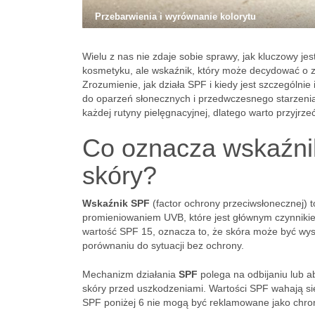
Przebarwienia i wyrównanie kolorytu
Wielu z nas nie zdaje sobie sprawy, jak kluczowy jest
kosmetyku, ale wskaźnik, który może decydować o z
Zrozumienie, jak działa SPF i kiedy jest szczególni
do oparzeń słonecznych i przedwczesnego starzenia
każdej rutyny pielęgnacyjnej, dlatego warto przyjrzeć s
Co oznacza wskaźnik
skóry?
Wskaźnik SPF
(factor ochrony przeciwsłonecznej) 
promieniowaniem UVB, które jest głównym czynniki
wartość SPF 15, oznacza to, że skóra może być wys
porównaniu do sytuacji bez ochrony.
Mechanizm działania
SPF
polega na odbijaniu lub 
skóry przed uszkodzeniami. Wartości SPF wahają si
SPF poniżej 6 nie mogą być reklamowane jako chro