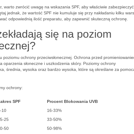
ltr, warto zwrócić uwagę na wskazania SPF, aby właściwie zabezpieczyć
aj jednak, że wartość SPF nie kumuluje się przy nakładaniu kilku war
sować odpowiednią ilość preparatu, aby zapewnić skuteczną ochronę.
zekładają się na poziom
ecznej?
iu poziomu ochrony przeciwsłonecznej. Ochrona przed promieniowan
za oparzenia słoneczne i uszkodzenia skóry. Poziomy ochrony
iska, średnia, wysoka oraz bardzo wysoka, które są określane za pomoc
omy ochrony:
akres SPF
Procent Blokowania UVB
-10
16-33%
5-25
33-50%
0-50
50-98%