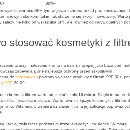
0+
98%+
e im wyższa wartość SPF, tym większa ochrona przed promieniowaniem
rminowym skutkom, takim jak starzenie się skóry i nowotwory. Warto 
zależy nie tylko od wskaźnika SPF, ale również od indywidualnych po
wo stosować kosmetyki z filt
zeniu twarzy i nałożeniu kremu na dzień, najlepiej jako bazę pod maki
 wówczas zapewniają one najlepszą ochronę przed szkodliwym
łonną do
przebarwień
powinny wybierać produkty z filtrem SPF 50+, po
ltry SPF
20-30.
żeniu kremu z filtrem warto odczekać około
10 minut
. Dzięki temu prod
e skórą i trwałość makijażu. Warto również łączyć kosmetyki z filtrem 
 je rano. Witamina C wspiera działanie filtra, a jej aplikacja poprawia o
e.
egularnie, zwłaszcza podczas dłuższej ekspozycji na słońce. W miarę
iny
, szczególnie po pływaniu czy intensywnym poceniu się. Taka prakt