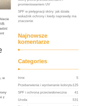
promieniowaniem UV
SPF w pielęgnacji skóry: jak działa
wskaźnik ochrony i kiedy naprawdę ma
ykiecie
znaczenie
UVB.
adzić
ent
Najnowsze
komentarze
e
Categories
Inne
5
ń, w
Przebarwienia i wyrównanie kolorytu
125
hrony
SPF i ochrona przeciwsłoneczna
41
i z
Uroda
531