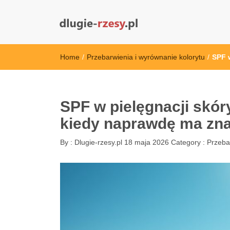
dlugie-rzesy.pl
Home
/
Przebarwienia i wyrównanie kolorytu
/
SPF 
SPF w pielęgnacji skóry
kiedy naprawdę ma zn
By :
Dlugie-rzesy.pl
18 maja 2026
Category :
Przeba