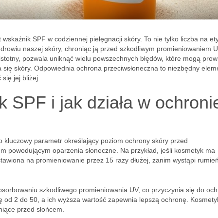
 wskaźnik SPF w codziennej pielęgnacji skóry. To nie tylko liczba na et
drowiu naszej skóry, chroniąc ją przed szkodliwym promieniowaniem 
e istotny, pozwala uniknąć wielu powszechnych błędów, które mogą prow
 się skóry. Odpowiednia ochrona przeciwsłoneczna to niezbędny elem
ię jej bliżej.
 SPF i jak działa w ochroni
to kluczowy parametr określający poziom ochrony skóry przed
em powodującym oparzenia słoneczne. Na przykład, jeśli kosmetyk ma
tawiona na promieniowanie przez 15 razy dłużej, zanim wystąpi rumie
absorbowaniu szkodliwego promieniowania UV, co przyczynia się do oc
ę od 2 do 50, a ich wyższa wartość zapewnia lepszą ochronę. Kosmetyk
niące przed słońcem.