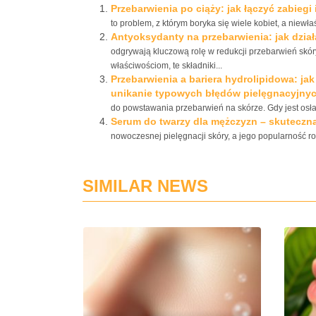
Przebarwienia po ciąży: jak łączyć zabie
to problem, z którym boryka się wiele kobiet, a nie
Antyoksydanty na przebarwienia: jak działa
odgrywają kluczową rolę w redukcji przebarwień skóry
właściwościom, te składniki...
Przebarwienia a bariera hydrolipidowa: ja
unikanie typowych błędów pielęgnacyjny
do powstawania przebarwień na skórze. Gdy jest osłabi
Serum do twarzy dla mężczyzn – skuteczna
nowoczesnej pielęgnacji skóry, a jego popularność ro
SIMILAR NEWS