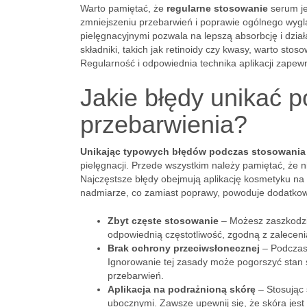
Warto pamiętać, że
regularne stosowanie
serum je
zmniejszeniu przebarwień i poprawie ogólnego wygl
pielęgnacyjnymi pozwala na lepszą absorbcję i dzia
składniki, takich jak retinoidy czy kwasy, warto sto
Regularność i odpowiednia technika aplikacji zapew
Jakie błędy unikać 
przebarwienia?
Unikając typowych błędów podczas stosowania 
pielęgnacji. Przede wszystkim należy pamiętać, że
Najczęstsze błędy obejmują aplikację kosmetyku na 
nadmiarze, co zamiast poprawy, powoduje dodatkow
Zbyt częste stosowanie
– Możesz zaszkodzić
odpowiednią częstotliwość, zgodną z zalecen
Brak ochrony przeciwsłonecznej
– Podczas 
Ignorowanie tej zasady może pogorszyć stan s
przebarwień.
Aplikacja na podrażnioną skórę
– Stosując 
ubocznymi. Zawsze upewnij się, że skóra jest