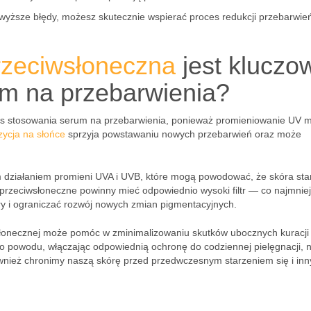
wyższe błędy, możesz skutecznie wspierać proces redukcji przebarwie
rzeciwsłoneczna
jest kluczo
um na przebarwienia?
as stosowania serum na przebarwienia, ponieważ promieniowanie UV 
ycja na słońce
sprzyja powstawaniu nowych przebarwień oraz może
m działaniem promieni UVA i UVB, które mogą powodować, że skóra stan
 przeciwsłoneczne powinny mieć odpowiednio wysoki filtr — co najmnie
y i ograniczać rozwój nowych zmian pigmentacyjnych.
łonecznej może pomóc w zminimalizowaniu skutków ubocznych kuracji
ego powodu, włączając odpowiednią ochronę do codziennej pielęgnacji, n
nież chronimy naszą skórę przed przedwczesnym starzeniem się i inn