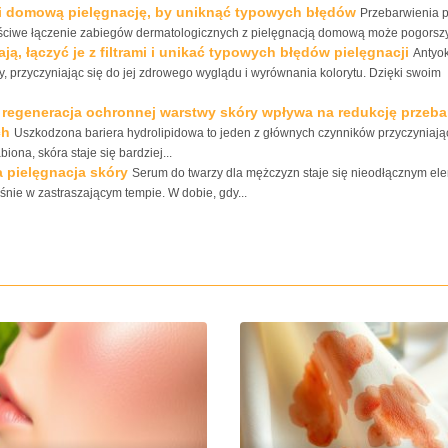
gi i domową pielęgnację, by uniknąć typowych błędów
Przebarwienia p
właściwe łączenie zabiegów dermatologicznych z pielęgnacją domową może pogorszyć
ją, łączyć je z filtrami i unikać typowych błędów pielęgnacji
Antyo
, przyczyniając się do jej zdrowego wyglądu i wyrównania kolorytu. Dzięki swoim
k regeneracja ochronnej warstwy skóry wpływa na redukcję przeba
ch
Uszkodzona bariera hydrolipidowa to jeden z głównych czynników przyczyniają
ona, skóra staje się bardziej...
 pielęgnacja skóry
Serum do twarzy dla mężczyzn staje się nieodłącznym e
śnie w zastraszającym tempie. W dobie, gdy...