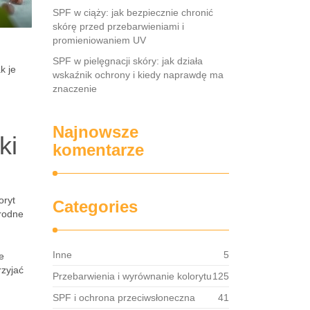
SPF w ciąży: jak bezpiecznie chronić
skórę przed przebarwieniami i
promieniowaniem UV
SPF w pielęgnacji skóry: jak działa
k je
wskaźnik ochrony i kiedy naprawdę ma
znaczenie
Najnowsze
ki
komentarze
oryt
Categories
rodne
Inne
5
ie
zyjać
Przebarwienia i wyrównanie kolorytu
125
SPF i ochrona przeciwsłoneczna
41