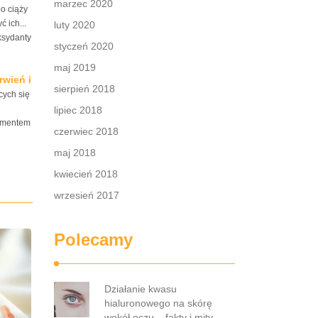
marzec 2020
o ciąży
 ich...
luty 2020
ksydanty
styczeń 2020
maj 2019
rwień i
sierpień 2018
cych się
lipiec 2018
lementem
czerwiec 2018
maj 2018
kwiecień 2018
wrzesień 2017
Polecamy
Działanie kwasu
hialuronowego na skórę
wokół oczu – fakty i mity