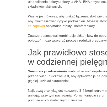
ujednolicenie kolorytu skóry, a AHA i BHA przyspies
składników aktywnych.
Ważne jest również, aby unikać łączenia zbyt wielu 
aby minimalizować ryzyko podrażnień. Możesz sto
co zapewni
optymalne efekty i komfort skóry.
Zawsze dostosowuj kombinacje składników do potrzeb
połączeń może wspierać procesy redukcji przebarwień
Jak prawidłowo stos
w codziennej pielęgn
Serum na przebarwienia
warto stosować regularnie
przebarwień. Kluczowe jest, aby aplikować je na d
głębiej i działać skuteczniej.
Najlepszą praktyką jest nałożenie 3-4 kropli
serum
n
unikając przy tym naciągania. Po wchłonięciu serum,
pomoże w ich skutecznym działaniu.