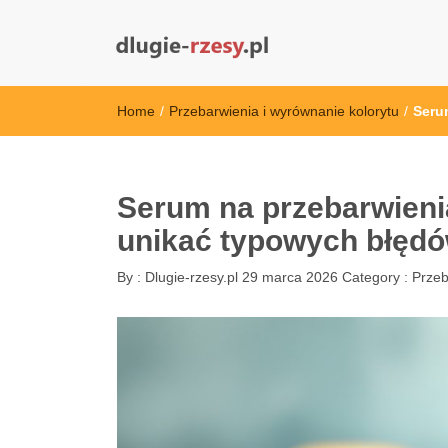
dlugie-rzesy.pl
Home
/
Przebarwienia i wyrównanie kolorytu
/
Serum
Serum na przebarwienia:
unikać typowych błędó
By :
Dlugie-rzesy.pl
29 marca 2026
Category :
Przeb