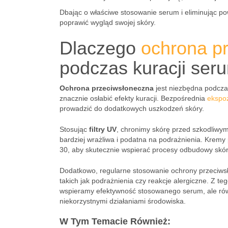
Dbając o właściwe stosowanie serum i eliminując po
poprawić wygląd swojej skóry.
Dlaczego
ochrona p
podczas kuracji ser
Ochrona przeciwsłoneczna
jest niezbędna podcz
znacznie osłabić efekty kuracji. Bezpośrednia
ekspoz
prowadzić do dodatkowych uszkodzeń skóry.
Stosując
filtry UV
, chronimy skórę przed szkodliwy
bardziej wrażliwa i podatna na podrażnienia. Kremy
30, aby skutecznie wspierać procesy odbudowy skór
Dodatkowo, regularne stosowanie ochrony przeciws
takich jak podrażnienia czy reakcje alergiczne. Z t
wspieramy efektywność stosowanego serum, ale rów
niekorzystnymi działaniami środowiska.
W Tym Temacie Również: