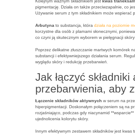
Kolejnym ważnym składnikiem jest
kwas traneksa
pigmentację. Działa on także przeciwzapalnie, co j
Używanie serum z tym składnikiem może wspierać p
Arbutyna
to substancja, która
działa na poziomie m
korzystne dla osób z plamami słonecznymi, ponieważ
co czyni ją skutecznym wyborem w pielęgnacji skóry 
Poprzez delikatne złuszczanie martwych komórek nas
substancji i efektywniejszego działania serum. Re
wyglądu skóry i redukcję przebarwień.
Jak łączyć składnik
przebarwienia, aby 
Łączenie składników aktywnych
w serum na przeb
hiperpigmentacji. Doskonałym połączeniem są na pr
rozjaśniająco, podczas gdy niacynamid **wsparcie*
ujednolicenia kolorytu skóry.
Innym efektywnym zestawem składników jest kwas 