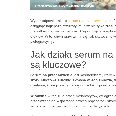
Przebarwienia i wyrównanie kolorytu
Wybór odpowiedniego
serum na przebarwienia
może
osiągnąć najlepsze rezultaty, musisz nie tylko zrozum
prawidłowo łączyć i stosować. Często błędy w aplik
efektów. W tej chwili przyjrzymy się, jak skuteczni
pielęgnacyjnych.
Jak działa serum na 
są kluczowe?
Serum na przebarwienia
jest kosmetykiem, który w
skóry. Kluczowe składniki aktywne w jego składzie, t
działanie, które przyczynia się do redukcji przebarwi
Witamina C
reguluje pracę melanocytów, co ograni
przeciwzapalne wspomaga proces regeneracji skóry
widocznemu rozjaśnieniu plam pigmentacyjnych.