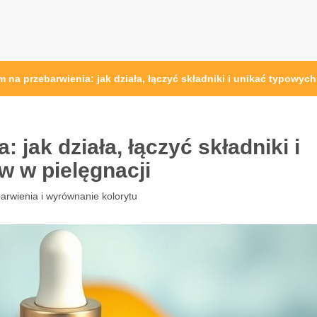
 na przebarwienia: jak działa, łączyć składniki i unikać typowyc
 jak działa, łączyć składniki i
w w pielęgnacji
arwienia i wyrównanie kolorytu