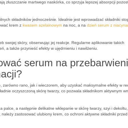
zają złuszczanie martwego naskórka, co sprzyja lepszej absorpcji pozos
silnych składników jednocześnie. Idealnie jest wprowadzać składniki st
sować krem z
kwasem azelainowym
na noc, a na
dzień serum z niacyn
 swojej skóry, obserwując jej reakcje. Regularne aplikowanie takich
, a także przynieść efekty w ujędrnieniu i nawilżeniu.
ować serum na przebarwien
acji?
, zarówno rano, jak i wieczorem, aby uzyskać maksymalne efekty w red
okładnie oczyszczoną skórę twarzy, co pozwala składnikom aktywnym w
a palce, a następnie delikatne wklepanie w skórę twarzy, szyi i dekoltu,
 należy zastosować ulubiony krem, co ochroni aktywne składniki przed 