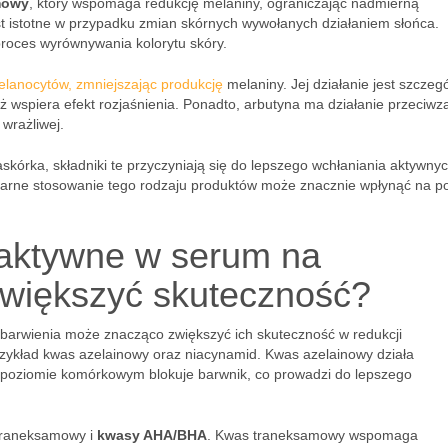
mowy
, który wspomaga redukcję melaniny, ograniczając nadmierną
est istotne w przypadku zmian skórnych wywołanych działaniem słońca.
roces wyrównywania kolorytu skóry.
elanocytów, zmniejszając produkcję
melaniny. Jej działanie jest szczegó
 wspiera efekt rozjaśnienia. Ponadto, arbutyna ma działanie przeciwz
wrażliwej.
kórka, składniki te przyczyniają się do lepszego wchłaniania aktywny
gularne stosowanie tego rodzaju produktów może znacznie wpłynąć na 
i aktywne w serum na
zwiększyć skuteczność?
arwienia może znacząco zwiększyć ich skuteczność w redukcji
zykład kwas azelainowy oraz niacynamid. Kwas azelainowy działa
* poziomie komórkowym blokuje barwnik, co prowadzi do lepszego
traneksamowy i
kwasy AHA/BHA
. Kwas traneksamowy wspomaga