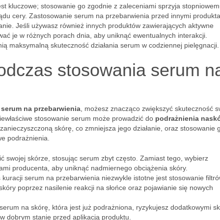
st kluczowe; stosowanie go zgodnie z zaleceniami sprzyja stopniowe
ądu cery. Zastosowanie serum na przebarwienia przed innymi produkt
łanie. Jeśli używasz również innych produktów zawierających aktywne
sować je w różnych porach dnia, aby uniknąć ewentualnych interakcji.
nią maksymalną skuteczność działania serum w codziennej pielęgnacji.
podczas stosowania serum n
serum na przebarwienia
, możesz znacząco zwiększyć skuteczność s
 niewłaściwe stosowanie serum może prowadzić do
podrażnienia nask
zanieczyszczoną skórę, co zmniejsza jego działanie, oraz stosowanie 
e podrażnienia.
 swojej skórze, stosując serum zbyt często. Zamiast tego, wybierz
iami producenta, aby uniknąć nadmiernego obciążenia skóry.
kuracji serum na przebarwienia niezwykle istotne jest stosowanie filtr
kóry poprzez nasilenie reakcji na słońce oraz pojawianie się nowych
serum na skórę, która jest już podrażniona, ryzykujesz dodatkowymi s
 w dobrym stanie przed aplikacją produktu.