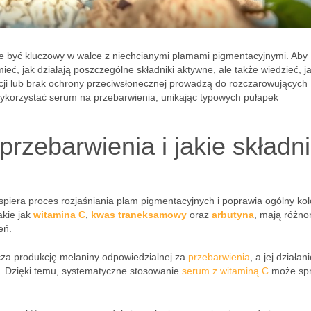
 być kluczowy w walce z niechcianymi plamami pigmentacyjnymi. Aby
ieć, jak działają poszczególne składniki aktywne, ale także wiedzieć, ja
acji lub brak ochrony przeciwsłonecznej prowadzą do rozczarowujących
e wykorzystać serum na przebarwienia, unikając typowych pułapek
przebarwienia i jakie składni
spiera proces rozjaśniania plam pigmentacyjnych i poprawia ogólny kol
akie jak
witamina C
,
kwas traneksamowy
oraz
arbutyna
, mają różno
eń.
cza produkcję melaniny odpowiedzialnej za
przebarwienia
, a jej działan
. Dzięki temu, systematyczne stosowanie
serum z witaminą C
może spr