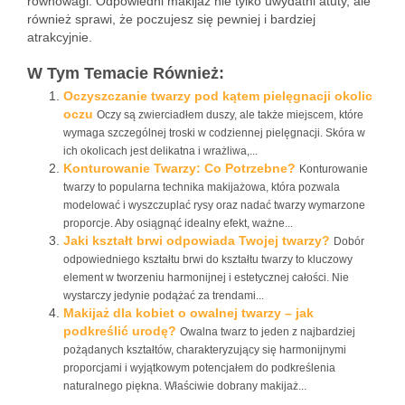
równowagi. Odpowiedni makijaż nie tylko uwydatni atuty, ale
również sprawi, że poczujesz się pewniej i bardziej
atrakcyjnie.
W Tym Temacie Również:
Oczyszczanie twarzy pod kątem pielęgnacji okolic
oczu
Oczy są zwierciadłem duszy, ale także miejscem, które
wymaga szczególnej troski w codziennej pielęgnacji. Skóra w
ich okolicach jest delikatna i wrażliwa,...
Konturowanie Twarzy: Co Potrzebne?
Konturowanie
twarzy to popularna technika makijażowa, która pozwala
modelować i wyszczuplać rysy oraz nadać twarzy wymarzone
proporcje. Aby osiągnąć idealny efekt, ważne...
Jaki kształt brwi odpowiada Twojej twarzy?
Dobór
odpowiedniego kształtu brwi do kształtu twarzy to kluczowy
element w tworzeniu harmonijnej i estetycznej całości. Nie
wystarczy jedynie podążać za trendami...
Makijaż dla kobiet o owalnej twarzy – jak
podkreślić urodę?
Owalna twarz to jeden z najbardziej
pożądanych kształtów, charakteryzujący się harmonijnymi
proporcjami i wyjątkowym potencjałem do podkreślenia
naturalnego piękna. Właściwie dobrany makijaż...