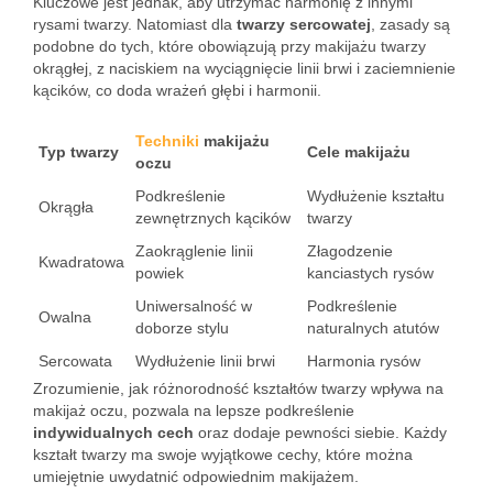
Kluczowe jest jednak, aby utrzymać harmonię z innymi
rysami twarzy. Natomiast dla
twarzy sercowatej
, zasady są
podobne do tych, które obowiązują przy makijażu twarzy
okrągłej, z naciskiem na wyciągnięcie linii brwi i zaciemnienie
kącików, co doda wrażeń głębi i harmonii.
Techniki
makijażu
Typ twarzy
Cele makijażu
oczu
Podkreślenie
Wydłużenie kształtu
Okrągła
zewnętrznych kącików
twarzy
Zaokrąglenie linii
Złagodzenie
Kwadratowa
powiek
kanciastych rysów
Uniwersalność w
Podkreślenie
Owalna
doborze stylu
naturalnych atutów
Sercowata
Wydłużenie linii brwi
Harmonia rysów
Zrozumienie, jak różnorodność kształtów twarzy wpływa na
makijaż oczu, pozwala na lepsze podkreślenie
indywidualnych cech
oraz dodaje pewności siebie. Każdy
kształt twarzy ma swoje wyjątkowe cechy, które można
umiejętnie uwydatnić odpowiednim makijażem.