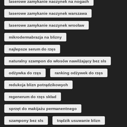
laserowe zamykanie naczynek na nogach
laserowe zamykanie naczynek warszawa
laserowe zamykanie naczynek wrocław
mikrodermabrazja na blizny
najlepsze serum do rzęs
naturalny szampon do włosów nawilżający bez sls
odżywka do rzęs
ranking odżywek do rzęs
redukcja blizn potrądzikowych
regenerum do rzęs skład
sprzęt do makijażu permanentnego
szampony bez sls
trądzik usuwanie blizn