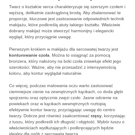
Twarz o kształcie serca charakteryzuje się szerszym czołem i
węższą, delikatnie zaokrągloną brodą. Aby zbalansować te
proporcje, kluczowe jest zastosowanie odpowiednich technik
makijażu, które podkreślą atuty takiego kształtu. Właściwie
dobrany makijaż może stworzyć harmonijny i elegancki
wygląd, który przyciągnie uwagę.
Pierwszym krokiem w makijażu dla sercowatej twarzy jest
konturowanie czoła
. Można to osiągnąć za pomocą
bronzera, który nałożony na boki czoła zniweluje efekt jego
szerokości. Ważne, aby nie przesadzić z intensywnością
koloru, aby kontur wyglądał naturalnie.
Co więcej, podczas malowania oczu warto zastosować
ciemniejsze cienie na zewnętrznych kącikach, co doda głębi
spojrzeniu oraz optycznie zwęzi czoło. Jasne odcienie na
powiekach oraz w kącikach wewnętrznych roztopią
efektywnie kontur twarzy, przyciągając uwagę do centro
twarzy. Dobrze jest również zaakcentować
rzęsy
, korzystając
z tuszu, który podkreśli ich długość i objętość. Wybór tuszu o
właściwościach wydłużających i podkręcających będzie
idealny dla osób z sercowatą twarzą.