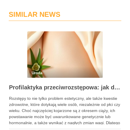
SIMILAR NEWS
Uroda
Profilaktyka przeciwrozstępowa: jak dbać o skórę skutecznie?
Rozstępy to nie tylko problem estetyczny, ale także kwestie
zdrowotne, które dotykają wiele osób, niezależnie od płci czy
wieku. Choć najczęściej kojarzone są z okresem ciąży, ich
powstawanie może być uwarunkowane genetycznie lub
hormonalnie, a także wynikać z nagłych zmian wagi. Dlatego
kluczowe jest, aby już od najmłodszych lat zadbać …