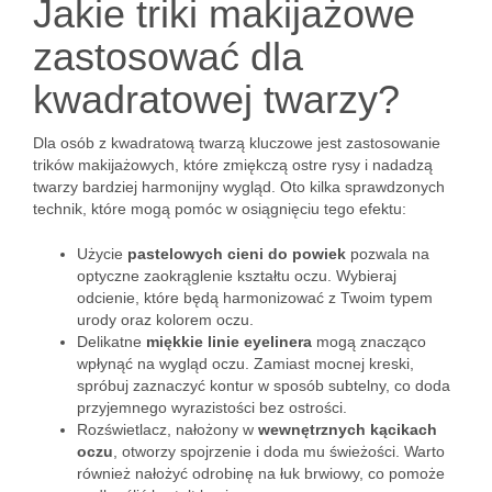
Jakie triki makijażowe
zastosować dla
kwadratowej twarzy?
Dla osób z kwadratową twarzą kluczowe jest zastosowanie
trików makijażowych, które zmiękczą ostre rysy i nadadzą
twarzy bardziej harmonijny wygląd. Oto kilka sprawdzonych
technik, które mogą pomóc w osiągnięciu tego efektu:
Użycie
pastelowych cieni do powiek
pozwala na
optyczne zaokrąglenie kształtu oczu. Wybieraj
odcienie, które będą harmonizować z Twoim typem
urody oraz kolorem oczu.
Delikatne
miękkie linie eyelinera
mogą znacząco
wpłynąć na wygląd oczu. Zamiast mocnej kreski,
spróbuj zaznaczyć kontur w sposób subtelny, co doda
przyjemnego wyrazistości bez ostrości.
Rozświetlacz, nałożony w
wewnętrznych kącikach
oczu
, otworzy spojrzenie i doda mu świeżości. Warto
również nałożyć odrobinę na łuk brwiowy, co pomoże