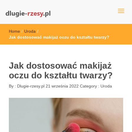
dlugie-rzesy.pl
Home
/
Uroda
/
Jak dostosować makijaż oczu do kształtu twarzy?
Jak dostosować makijaż
oczu do kształtu twarzy?
By :
Dlugie-rzesy.pl
21 września 2022
Category :
Uroda