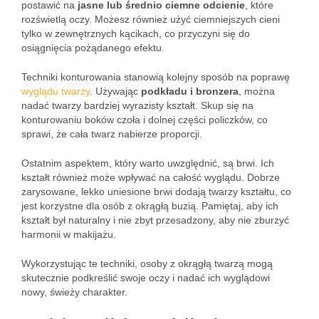
postawić na
jasne lub średnio ciemne odcienie
, które
rozświetlą oczy. Możesz również użyć ciemniejszych cieni
tylko w zewnętrznych kącikach, co przyczyni się do
osiągnięcia pożądanego efektu.
Techniki konturowania stanowią kolejny sposób na poprawę
wyglądu twarzy
. Używając
podkładu i bronzera
, można
nadać twarzy bardziej wyrazisty kształt. Skup się na
konturowaniu boków czoła i dolnej części policzków, co
sprawi, że cała twarz nabierze proporcji.
Ostatnim aspektem, który warto uwzględnić, są brwi. Ich
kształt również może wpływać na całość wyglądu. Dobrze
zarysowane, lekko uniesione brwi dodają twarzy kształtu, co
jest korzystne dla osób z okrągłą buzią. Pamiętaj, aby ich
kształt był naturalny i nie zbyt przesadzony, aby nie zburzyć
harmonii w makijażu.
Wykorzystując te techniki, osoby z okrągłą twarzą mogą
skutecznie podkreślić swoje oczy i nadać ich wyglądowi
nowy, świeży charakter.