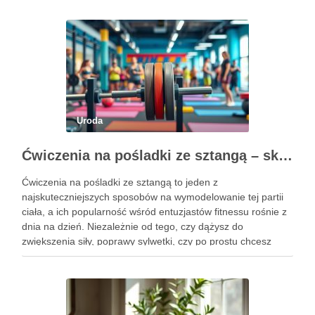
Uroda
Ćwiczenia na pośladki ze sztangą – skuteczne metody i techniki treningowe
Ćwiczenia na pośladki ze sztangą to jeden z
najskuteczniejszych sposobów na wymodelowanie tej partii
ciała, a ich popularność wśród entuzjastów fitnessu rośnie z
dnia na dzień. Niezależnie od tego, czy dążysz do
zwiększenia siły, poprawy sylwetki, czy po prostu chcesz
poczuć się lepiej w swoim ciele, odpowiednio dobrane
ćwiczenia mogą …