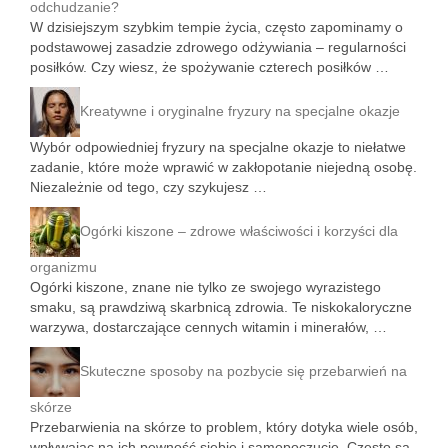
odchudzanie?
W dzisiejszym szybkim tempie życia, często zapominamy o
podstawowej zasadzie zdrowego odżywiania – regularności
posiłków. Czy wiesz, że spożywanie czterech posiłków …
Kreatywne i oryginalne fryzury na specjalne okazje
Wybór odpowiedniej fryzury na specjalne okazje to niełatwe
zadanie, które może wprawić w zakłopotanie niejedną osobę.
Niezależnie od tego, czy szykujesz …
Ogórki kiszone – zdrowe właściwości i korzyści dla
organizmu
Ogórki kiszone, znane nie tylko ze swojego wyrazistego
smaku, są prawdziwą skarbnicą zdrowia. Te niskokaloryczne
warzywa, dostarczające cennych witamin i minerałów, …
Skuteczne sposoby na pozbycie się przebarwień na
skórze
Przebarwienia na skórze to problem, który dotyka wiele osób,
wpływając na ich pewność siebie i samopoczucie. Często są