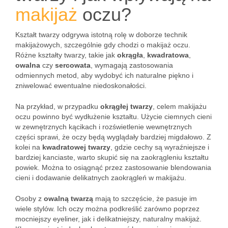
makijaż
oczu?
Kształt twarzy odgrywa istotną rolę w doborze technik
makijażowych, szczególnie gdy chodzi o makijaż oczu.
Różne kształty twarzy, takie jak
okrągła
,
kwadratowa
,
owalna
czy
sercowata
, wymagają zastosowania
odmiennych metod, aby wydobyć ich naturalne piękno i
zniwelować ewentualne niedoskonałości.
Na przykład, w przypadku
okrągłej twarzy
, celem makijażu
oczu powinno być wydłużenie kształtu. Użycie ciemnych cieni
w zewnętrznych kącikach i rozświetlenie wewnętrznych
części sprawi, że oczy będą wyglądały bardziej migdałowo. Z
kolei na
kwadratowej twarzy
, gdzie cechy są wyraźniejsze i
bardziej kanciaste, warto skupić się na zaokrągleniu kształtu
powiek. Można to osiągnąć przez zastosowanie blendowania
cieni i dodawanie delikatnych zaokrągleń w makijażu.
Osoby z
owalną twarzą
mają to szczęście, że pasuje im
wiele stylów. Ich oczy można podkreślić zarówno poprzez
mocniejszy eyeliner, jak i delikatniejszy, naturalny makijaż.