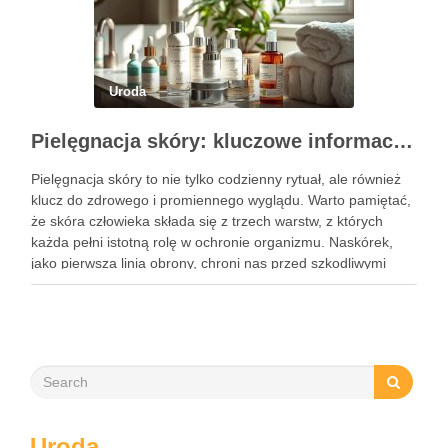
Uroda
Pielęgnacja skóry: kluczowe informacje i skuteczne metody
Pielęgnacja skóry to nie tylko codzienny rytuał, ale również
klucz do zdrowego i promiennego wyglądu. Warto pamiętać,
że skóra człowieka składa się z trzech warstw, z których
każda pełni istotną rolę w ochronie organizmu. Naskórek,
jako pierwsza linia obrony, chroni nas przed szkodliwymi
czynnikami zewnętrznymi, a nawilżająca skóra właściwa,
złożona …
Uroda