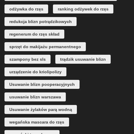
odżywka do rzęs
ranking odżywek do rzęs
redukcja blizn potrądzikowych
regenerum do rzęs skład
sprzęt do makijażu permanentnego
szampony bez sls
trądzik usuwanie blizn
urządzenie do kriolipolizy
Usuwanie blizn pooperacyjnych
usuwanie blizn warszawa
Usuwanie żylaków parą wodną
wegańska mascara do rzęs