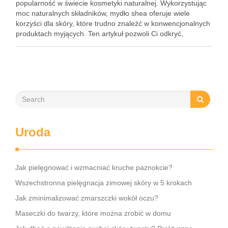
popularność w świecie kosmetyki naturalnej. Wykorzystując
moc naturalnych składników, mydło shea oferuje wiele
korzyści dla skóry, które trudno znaleźć w konwencjonalnych
produktach myjących. Ten artykuł pozwoli Ci odkryć,
dlaczego mydło shea jest tak wyjątkowe, jakie ma
właściwości oraz jak je stosować, aby …
Uroda
Jak pielęgnować i wzmacniać kruche paznokcie?
Wszechstronna pielęgnacja zimowej skóry w 5 krokach
Jak zminimalizować zmarszczki wokół oczu?
Maseczki do twarzy, które można zrobić w domu