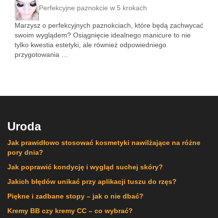
Perfekcyjne paznokcie w 5 krokach
Marzysz o perfekcyjnych paznokciach, które będą zachwycać
swoim wyglądem? Osiągnięcie idealnego manicure to nie
tylko kwestia estetyki, ale również odpowiedniego
przygotowania …
Uroda
Jak prawidłowo stosować kosmetyki nawilżające na różne
pory dnia?
Jak poprawić kondycję i wygląd suchej skóry?
Jakich błędów unikać przy aplikacji tuszu do rzęs?
Piękne i zadbane stopy – jak o nie dbać?
Kremy BB czy kremy CC – co wybrać?