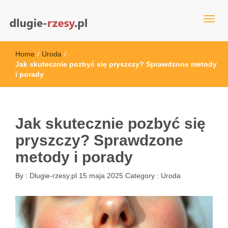
dlugie-rzesy.pl
Home
/
Uroda
/
Jak skutecznie pozbyć się pryszczy? Sprawdzone metody
i porady
Jak skutecznie pozbyć się
pryszczy? Sprawdzone
metody i porady
By :
Dlugie-rzesy.pl
15 maja 2025
Category :
Uroda