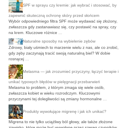
SPF w sprayu czy kremie: jak wybrać i stosować, by
zapewnić skuteczną ochronę skóry przed słońcem
Wybór odpowiedniego filtra SPF może wydawać się złożony,
zwłaszcza gdy zastanawiasz się, czy postawić na spray, czy
na krem. Kluczowe różnice …
Naturalne sposoby na wybielenie zębów
Zdrowy, biały uśmiech to marzenie wielu z nas, ale co zrobić,
gdy zęby zaczynają tracić swoją naturalną biel? W dobie
rosnącej …
Melasma — jak zrozumieć przyczyny, łączyć terapie i
unikać typowych błędów w pielęgnacji przebarwień
Melasma to problem, z którym zmaga się wiele osób,
zwłaszcza kobiet w wieku rozrodczym. Kluczowymi
przyczynami tej dolegliwości są zmiany hormonalne …
Produkty wywołujące migrenę i jak ich unikać?
Migrena to nie tylko uciążliwy ból głowy, ale także złożone
zjawisko, które może być wywołane przez szereg czynników.