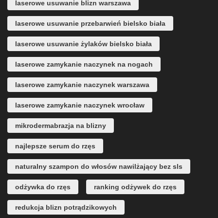
laserowe usuwanie blizn warszawa
laserowe usuwanie przebarwień bielsko biała
laserowe usuwanie żylaków bielsko biała
laserowe zamykanie naczynek na nogach
laserowe zamykanie naczynek warszawa
laserowe zamykanie naczynek wrocław
mikrodermabrazja na blizny
najlepsze serum do rzęs
naturalny szampon do włosów nawilżający bez sls
odżywka do rzęs
ranking odżywek do rzęs
redukcja blizn potrądzikowych