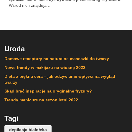
Wśród nich znajdują …
Uroda
Domowe receptury na naturalne maseczki do twarzy
Nowe trendy w makijażu na wiosnę 2022
Dieta a piękna cera – jak odżywianie wpływa na wygląd
twarzy
Skąd brać inspiracje na oryginalne fryzury?
Trendy manicure na sezon letni 2022
Tagi
depilacja białołęka