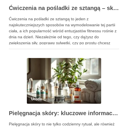
Ćwiczenia na pośladki ze sztangą – skuteczne metody i techniki treningowe
Ćwiczenia na pośladki ze sztangą to jeden z
najskuteczniejszych sposobów na wymodelowanie tej partii
ciała, a ich popularność wśród entuzjastów fitnessu rośnie z
dnia na dzień. Niezależnie od tego, czy dążysz do
zwiększenia siły, poprawy sylwetki, czy po prostu chcesz
poczuć się lepiej w swoim ciele, odpowiednio dobrane
ćwiczenia mogą …
Uroda
Pielęgnacja skóry: kluczowe informacje i skuteczne metody
Pielęgnacja skóry to nie tylko codzienny rytuał, ale również