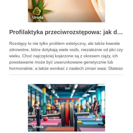
Uroda
Profilaktyka przeciwrozstępowa: jak dbać o skórę skutecznie?
Rozstępy to nie tylko problem estetyczny, ale także kwestie
zdrowotne, które dotykają wiele osób, niezależnie od płci czy
wieku. Choć najczęściej kojarzone są z okresem ciąży, ich
powstawanie może być uwarunkowane genetycznie lub
hormonalnie, a także wynikać z nagłych zmian wagi. Dlatego
kluczowe jest, aby już od najmłodszych lat zadbać …
Uroda