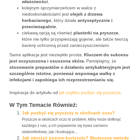
właściwości
,
kolejnym sprzymierzeńcem w walce z
niedoskonałościami jest
olejek z drzewa
herbacianego
, który działa
antyseptycznie i
przeciwzapalnie
,
ciekawą opcją są również
plasterki na pryszcze
,
które nie tylko przyspieszają gojenie, ale także tworzą
barierę ochronną przed zanieczyszczeniami.
Sama aplikacja jest niezwykle prosta.
Kluczem do sukcesu
jest oczyszczona i osuszona skóra.
Pamiętajmy, że
stosowanie preparatów o działaniu antybakteryjnym jest
szczególnie istotne, ponieważ wspomaga walkę z
infekcjami i zapobiega ich rozprzestrzenianiu się.
Inspiracja do artykułu od
jak szybko pozbyć się pryszcza
.
W Tym Temacie Również:
Jak pozbyć się pryszczy w okolicach oczu?
Pryszcze w okolicach oczu to problem, który może dotknąć
każdego z nas, a ich pojawienie się bywa zarówno
niekomfortowe, jak i frustrujące....
Jak obniżyć poziom kortyzolu? Skuteczne metody