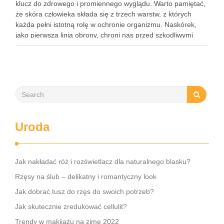
klucz do zdrowego i promiennego wyglądu. Warto pamiętać,
że skóra człowieka składa się z trzech warstw, z których
każda pełni istotną rolę w ochronie organizmu. Naskórek,
jako pierwsza linia obrony, chroni nas przed szkodliwymi
czynnikami zewnętrznymi, a nawilżająca skóra właściwa,
złożona …
Uroda
Jak nakładać róż i rozświetlacz dla naturalnego blasku?
Rzęsy na ślub – delikatny i romantyczny look
Jak dobrać tusz do rzęs do swoich potrzeb?
Jak skutecznie zredukować cellulit?
Trendy w makijażu na zimę 2022