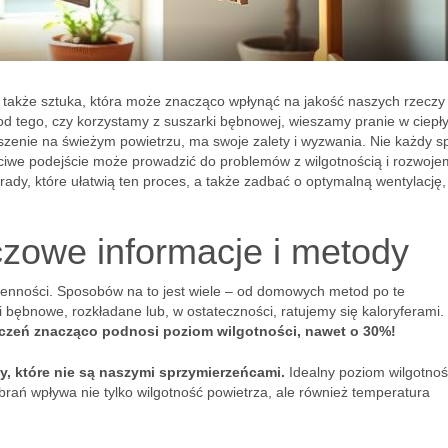
e także sztuka, która może znacząco wpłynąć na jakość naszych rzeczy 
od tego, czy korzystamy z suszarki bębnowej, wieszamy pranie w ciepł
szenie na świeżym powietrzu, ma swoje zalety i wyzwania. Nie każdy 
ciwe podejście może prowadzić do problemów z wilgotnością i rozwoje
rady, które ułatwią ten proces, a także zadbać o optymalną wentylację,
czowe informacje i metody
ienności. Sposobów na to jest wiele – od domowych metod po te
bębnowe, rozkładane lub, w ostateczności, ratujemy się kaloryferami.
czeń znacząco podnosi poziom wilgotności, nawet o 30%!
zy, które nie są naszymi sprzymierzeńcami.
Idealny poziom wilgotnoś
rań wpływa nie tylko wilgotność powietrza, ale również temperatura