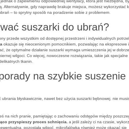
 jednak o zapewnieniu odpowiedniej wentylacji, która jest niezbędna, b
. Alternatywnie, gdy naprawdę brakuje miejsca, możesz wykorzystać 
brań – to sprytny sposób na poradzenie sobie z problemem.
ować suszarki do ubrań?
ony przede wszystkim od dostępnej przestrzeni i indywidualnych potrze
a
okazuje się nieocenionym pomocnikiem, pozwalając na ekspresowe i
ać, że optymalne działanie suszarki wymaga umieszczenia jej w dobrz
nej wilgoci. Co więcej, nowoczesne rozwiązania, takie jak specjalne 
elikatnych tkanin.
 porady na szybkie suszenie
yć ubrania błyskawicznie, nawet bez użycia suszarki bębnowej. nie musi
ieś na nich pranie, pamiętając o zachowaniu odstępów między poszcze
ząco przyspieszy proces schnięcia.
a jeśli zależy ci na czasie, wykorz
 ewentualną, pozostałą wilgoć. mikrofalówka również może okazać się