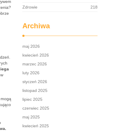
pływem
Zdrowie
218
zenia?
obrze
Archiwa
maj 2026
kwiecień 2026
ądzeń.
rych
marzec 2026
iega
luty 2026
ów
styczeń 2026
listopad 2025
a mogą
lipiec 2025
kująco
czerwiec 2025
maj 2025
o
kwiecień 2025
wa.