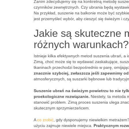
Zanim zdecydujemy się na konkretną metodę suszeni
czynników zewnętrznych. Czy ubrania będą wystawi
Na przykład, suszenie na balkonie może być szybkie 
jest przemyśleć wybór, aby cieszyć się świeżym i c
Jakie są skuteczne 
różnych warunkach?
Istnieje kilka efektywnych metod suszenia ubrań, a 
Zimą, choć może się to wydawać zaskakujące, susze
tkaninach przechodzi bezpośrednio w parę, omijając 
znacznie szybciej, zwłaszcza jeśli zapewnimy od
atmosferycznych, są suszarki bębnowe lub tradycyjn
Suszenie ubrań na świeżym powietrzu to nie tyl
proekologiczne rozwiązanie.
Niestety, ta metoda 
stanowić problem. Zimą proces suszenia ulega zna
skutecznym sprzymierzeńcem.
A
co zrobić
, gdy dysponujemy niewielkim metrażem?
użyciu zajmuje niewiele miejsca.
Praktycznym rozwi