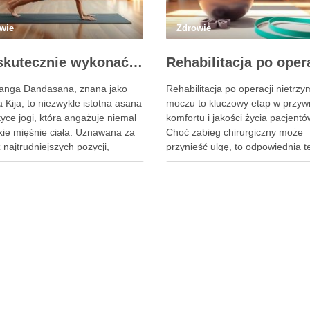
wie
Zdrowie
Jak skutecznie wykonać pozycję Kija w jodze? Przewodnik krok po kroku
anga Dandasana, znana jako
Rehabilitacja po operacji nietrz
 Kija, to niezwykle istotna asana
moczu to kluczowy etap w przyw
yce jogi, która angażuje niemal
komfortu i jakości życia pacjentó
kie mięśnie ciała. Uznawana za
Choć zabieg chirurgiczny może
 najtrudniejszych pozycji,
przynieść ulgę, to odpowiednia t
i wyzwanie zwłaszcza dla
fizjoterapeutyczna jest niezbędn
kujących, wymagając nie tylko
pełnego powrotu do zdrowia. Wł
le również precyzyjnego
zaplanowany program rehabilitacj
enia ciała. Właściwe wykonanie
obejmujący intensywne ćwiczeni
ycji może przynieść liczne
mobilizację blizny, może znaczni
ci zdrowotne, w tym …
zwiększyć szanse na odzyskanie
kontroli nad …