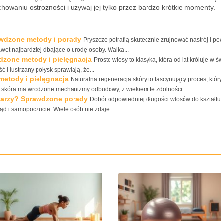
owaniu ostrożności i używaj jej tylko przez bardzo krótkie momenty.
awdzone metody i porady
Pryszcze potrafią skutecznie zrujnować nastrój i p
awet najbardziej dbające o urodę osoby. Walka...
dzone metody i pielęgnacja
Proste włosy to klasyka, która od lat króluje w ś
ć i lustrzany połysk sprawiają, że...
metody i pielęgnacja
Naturalna regeneracja skóry to fascynujący proces, któr
ć skóra ma wrodzone mechanizmy odbudowy, z wiekiem te zdolności...
warzy? Sprawdzone porady
Dobór odpowiedniej długości włosów do kształtu
ąd i samopoczucie. Wiele osób nie zdaje...