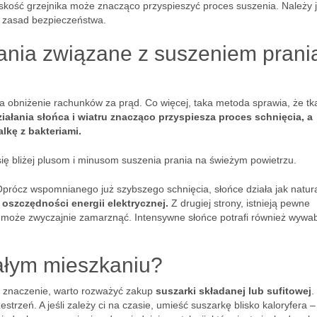
iskość grzejnika może znacząco przyspieszyć proces suszenia. Należy 
u zasad bezpieczeństwa.
wania związane z suszeniem prani
a obniżenie rachunków za prąd. Co więcej, taka metoda sprawia, że tk
iałania słońca i wiatru znacząco przyspiesza proces schnięcia, a
kę z bakteriami.
 się bliżej plusom i minusom suszenia prania na świeżym powietrzu.
Oprócz wspomnianego już szybszego schnięcia, słońce działa jak natur
oszczędności energii elektrycznej.
Z drugiej strony, istnieją pewne
 może zwyczajnie zamarznąć. Intensywne słońce potrafi również wywab
ałym mieszkaniu?
a znaczenie, warto rozważyć zakup
suszarki składanej lub sufitowej
.
trzeń. A jeśli zależy ci na czasie, umieść suszarkę blisko kaloryfera 