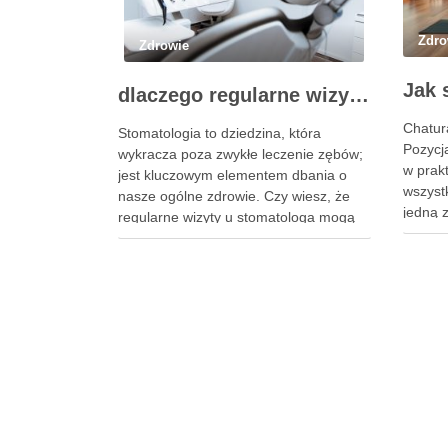
Zdro
Zdrowie
dlaczego regularne wizyty u stomatologa są kluczowe dla zdrowia jamy ustnej?
Chatur
Stomatologia to dziedzina, która
Pozycja
wykracza poza zwykłe leczenie zębów;
w prakt
jest kluczowym elementem dbania o
wszyst
nasze ogólne zdrowie. Czy wiesz, że
jedną z
regularne wizyty u stomatologa mogą
stanow
uratować nie tylko twoje zęby, ale
począt
również wpłynąć na twoje
siły, a
samopoczucie i jakość życia?
ustawi
Specjalista ten zajmuje się diagnostyką
tej poz
i profilaktyką chorób jamy ustnej, a …
korzyś