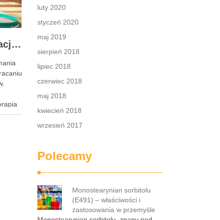
luty 2020
styczeń 2020
maj 2019
Rehabilitacja po operacji nietrzymania moczu – kluczowe informacje i ćwiczenia
sierpień 2018
ymania
lipiec 2018
racaniu
czerwiec 2018
w.
maj 2018
erapia
kwiecień 2018
a do
aściwie
wrzesień 2017
i,
a oraz
Polecamy
e
Monostearynian sorbitolu
(E491) – właściwości i
zastosowania w przemyśle
Monostearynian sorbitolu, znany pod