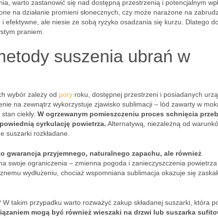
a, warto zastanowić się nad dostępną przestrzenią i potencjalnym w
one na działanie promieni słonecznych, czy może narażone na zabrud
i efektywne, ale niesie ze sobą ryzyko osadzania się kurzu. Dlatego d
zystym praniem.
metody suszenia ubrań w
ich wybór zależy od
pory
roku, dostępnej przestrzeni i posiadanych urz
nie na zewnątrz wykorzystuje zjawisko sublimacji – lód zawarty w mok
stan ciekły.
W ogrzewanym pomieszczeniu proces schnięcia przeb
powiednią cyrkulację powietrza.
Alternatywą, niezależną od warunk
e suszarki rozkładane.
ko gwarancja przyjemnego, naturalnego zapachu, ale również
ma swoje ograniczenia – zmienna pogoda i zanieczyszczenia powietrz
cznemu wydłużeniu, chociaż wspomniana sublimacja okazuje się zaska
 W takim przypadku warto rozważyć zakup składanej suszarki, która p
ązaniem mogą być również wieszaki na drzwi lub suszarka sufito