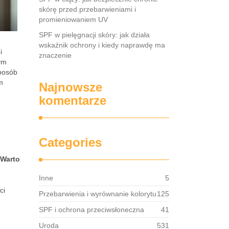
skórę przed przebarwieniami i
promieniowaniem UV
SPF w pielęgnacji skóry: jak działa
wskaźnik ochrony i kiedy naprawdę ma
i
znaczenie
ym
sposób
m
Najnowsze
komentarze
Categories
Warto
Inne
5
ci
Przebarwienia i wyrównanie kolorytu
125
SPF i ochrona przeciwsłoneczna
41
Uroda
531