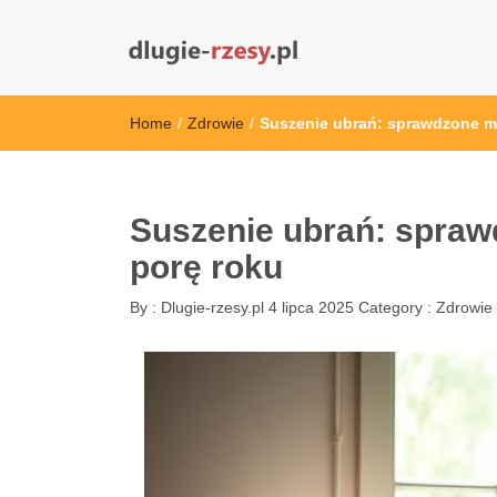
dlugie-rzesy.pl
Home
/
Zdrowie
/
Suszenie ubrań: sprawdzone me
Suszenie ubrań: spraw
porę roku
By :
Dlugie-rzesy.pl
4 lipca 2025
Category :
Zdrowie