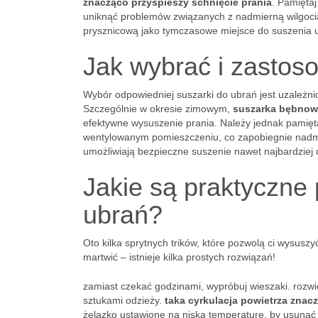
znacząco przyspieszy schnięcie prania
. Pamiętaj
uniknąć problemów związanych z nadmierną wilgocią
prysznicową jako tymczasowe miejsce do suszenia u
Jak wybrać i zastos
Wybór odpowiedniej suszarki do ubrań jest uzależni
Szczególnie w okresie zimowym,
suszarka bębnow
efektywne wysuszenie prania. Należy jednak pamięt
wentylowanym pomieszczeniu, co zapobiegnie nadmier
umożliwiają bezpieczne suszenie nawet najbardziej d
Jakie są praktyczne
ubrań?
Oto kilka sprytnych trików, które pozwolą ci wysusz
martwić – istnieje kilka prostych rozwiązań!
zamiast czekać godzinami, wypróbuj wieszaki. rozw
sztukami odzieży.
taka cyrkulacja powietrza znac
żelazko ustawione na niską temperaturę, by usunąć