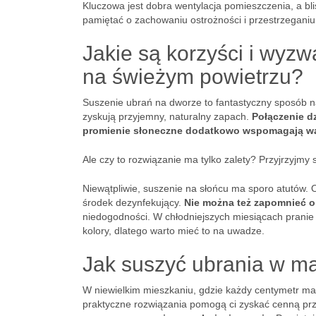
Kluczowa jest dobra wentylacja pomieszczenia, a bl
pamiętać o zachowaniu ostrożności i przestrzegani
Jakie są korzyści i wyz
na świeżym powietrzu?
Suszenie ubrań na dworze to fantastyczny sposób n
zyskują przyjemny, naturalny zapach.
Połączenie dz
promienie słoneczne dodatkowo wspomagają wal
Ale czy to rozwiązanie ma tylko zalety? Przyjrzyjmy
Niewątpliwie, suszenie na słońcu ma sporo atutów. 
środek dezynfekujący.
Nie można też zapomnieć o 
niedogodności. W chłodniejszych miesiącach pranie
kolory, dlatego warto mieć to na uwadze.
Jak suszyć ubrania w m
W niewielkim mieszkaniu, gdzie każdy centymetr m
praktyczne rozwiązania pomogą ci zyskać cenną przes