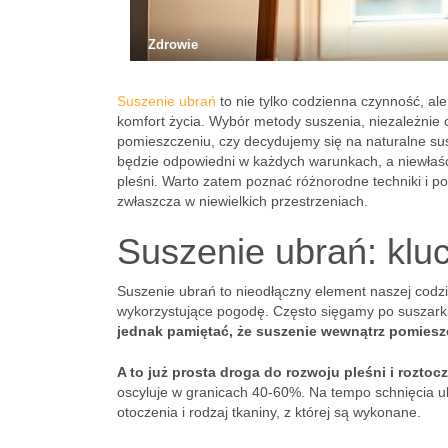
Zdrowie
Suszenie ubrań
to nie tylko codzienna czynność, al
komfort życia. Wybór metody suszenia, niezależnie 
pomieszczeniu, czy decydujemy się na naturalne su
będzie odpowiedni w każdych warunkach, a niewłaś
pleśni. Warto zatem poznać różnorodne techniki i po
zwłaszcza w niewielkich przestrzeniach.
Suszenie ubrań: klu
Suszenie ubrań to nieodłączny element naszej codz
wykorzystujące pogodę. Często sięgamy po suszarki 
jednak pamiętać, że suszenie wewnątrz pomiesz
A to już prosta droga do rozwoju pleśni i roztoc
oscyluje w granicach 40-60%. Na tempo schnięcia ub
otoczenia i rodzaj tkaniny, z której są wykonane.