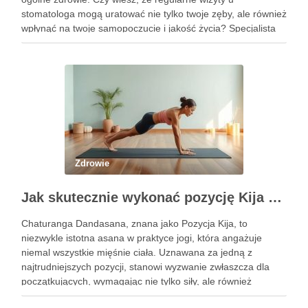
stomatologa mogą uratować nie tylko twoje zęby, ale również
wpłynąć na twoje samopoczucie i jakość życia? Specjalista
ten zajmuje się diagnostyką i profilaktyką chorób jamy ustnej,
a …
Zdrowie
Jak skutecznie wykonać pozycję Kija w jodze? Przewodnik krok po kroku
Chaturanga Dandasana, znana jako Pozycja Kija, to
niezwykle istotna asana w praktyce jogi, która angażuje
niemal wszystkie mięśnie ciała. Uznawana za jedną z
najtrudniejszych pozycji, stanowi wyzwanie zwłaszcza dla
początkujących, wymagając nie tylko siły, ale również
precyzyjnego ustawienia ciała. Właściwe wykonanie tej