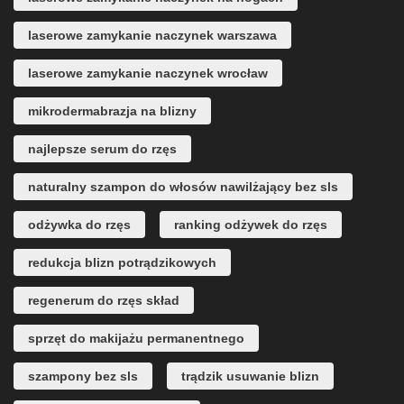
laserowe zamykanie naczynek warszawa
laserowe zamykanie naczynek wrocław
mikrodermabrazja na blizny
najlepsze serum do rzęs
naturalny szampon do włosów nawilżający bez sls
odżywka do rzęs
ranking odżywek do rzęs
redukcja blizn potrądzikowych
regenerum do rzęs skład
sprzęt do makijażu permanentnego
szampony bez sls
trądzik usuwanie blizn