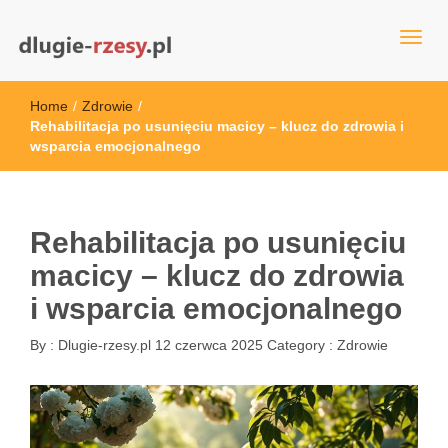
dlugie-rzesy.pl
Home
/
Zdrowie
/
Rehabilitacja po usunięciu macicy – klucz do zdrowia i
wsparcia emocjonalnego
Rehabilitacja po usunięciu
macicy – klucz do zdrowia
i wsparcia emocjonalnego
By :
Dlugie-rzesy.pl
12 czerwca 2025
Category :
Zdrowie