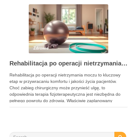
pozycji może przynieść liczne korzyści zdrowotne, w tym …
Zdrowie
Rehabilitacja po operacji nietrzymania moczu – kluczowe informacje i ćwiczenia
Rehabilitacja po operacji nietrzymania moczu to kluczowy
etap w przywracaniu komfortu i jakości życia pacjentów.
Choć zabieg chirurgiczny może przynieść ulgę, to
odpowiednia terapia fizjoterapeutyczna jest niezbędna do
pełnego powrotu do zdrowia. Właściwie zaplanowany
program rehabilitacji, obejmujący intensywne ćwiczenia oraz
mobilizację blizny, może znacznie zwiększyć szanse na
odzyskanie kontroli nad …