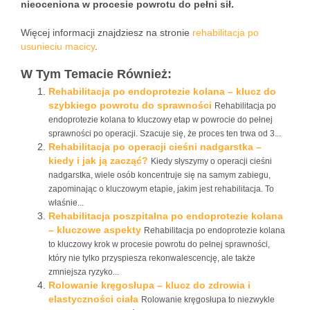
nieoceniona w procesie powrotu do pełni sił.
Więcej informacji znajdziesz na stronie
rehabilitacja po
usunieciu macicy
.
W Tym Temacie Również:
Rehabilitacja po endoprotezie kolana – klucz do
szybkiego powrotu do sprawności
Rehabilitacja po
endoprotezie kolana to kluczowy etap w powrocie do pełnej
sprawności po operacji. Szacuje się, że proces ten trwa od 3...
Rehabilitacja po operacji cieśni nadgarstka –
kiedy i jak ją zacząć?
Kiedy słyszymy o operacji cieśni
nadgarstka, wiele osób koncentruje się na samym zabiegu,
zapominając o kluczowym etapie, jakim jest rehabilitacja. To
właśnie...
Rehabilitacja poszpitalna po endoprotezie kolana
– kluczowe aspekty
Rehabilitacja po endoprotezie kolana
to kluczowy krok w procesie powrotu do pełnej sprawności,
który nie tylko przyspiesza rekonwalescencję, ale także
zmniejsza ryzyko...
Rolowanie kręgosłupa – klucz do zdrowia i
elastyczności ciała
Rolowanie kręgosłupa to niezwykle