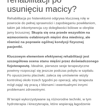
usunięciu macicy?
Rehabilitacja po histerektomii odgrywa kluczową rolę w
powrocie do pełnej sprawności i zapobieganiu powikłaniom,
takim jak inkontynencja czy dolegliwości bólowe w obrębie
jamy brzusznej.
Skupia się ona przede wszystkim na
wzmocnieniu osłabionych mięśni dna miednicy, ale
również na poprawie ogólnej kondycji fizycznej
pacjentki.
Kluczowym elementem efektywnej rehabilitacji jest
szczegółowa ocena stanu mięśni przez doświadczonego
fizjoterapeutę.
Idealnie, pierwsze sesje terapeutyczne
powinny rozpocząć się jeszcze podczas pobytu w szpitalu.
Po opuszczeniu placówki, zaleca się umówienie wizyty
kontrolnej około trzech tygodni po operacji, aby terapeuta
mógł zająć się pracą z bliznami i ewentualnymi innymi
problemami zdrowotnymi.
W terapii wykorzystywane są różnorodne techniki, w tym
hydroterapia i kinezyterapia, które wspierają łagodzenie