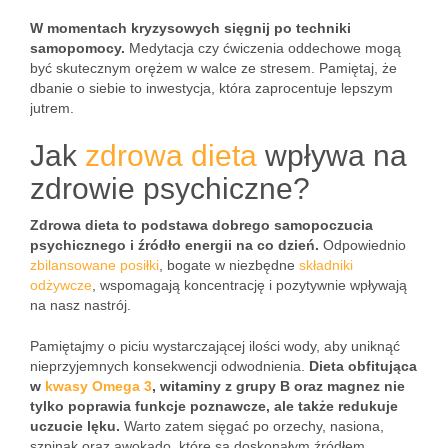
W momentach kryzysowych sięgnij po techniki
samopomocy.
Medytacja czy ćwiczenia oddechowe mogą
być skutecznym orężem w walce ze stresem. Pamiętaj, że
dbanie o siebie to inwestycja, która zaprocentuje lepszym
jutrem.
Jak
zdrowa dieta
wpływa na
zdrowie psychiczne?
Zdrowa dieta to podstawa dobrego samopoczucia
psychicznego i źródło energii na co dzień.
Odpowiednio
zbilansowane posiłki
, bogate w niezbędne
składniki
odżywcze
, wspomagają koncentrację i pozytywnie wpływają
na nasz nastrój.
Pamiętajmy o piciu wystarczającej ilości wody, aby uniknąć
nieprzyjemnych konsekwencji odwodnienia.
Dieta obfitująca
w
kwasy Omega 3
, witaminy z grupy B oraz magnez nie
tylko poprawia funkcje poznawcze, ale także redukuje
uczucie lęku.
Warto zatem sięgać po orzechy, nasiona,
szpinak oraz awokado, które są doskonałym źródłem