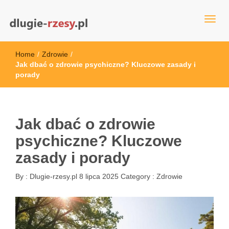
dlugie-rzesy.pl
Home
/
Zdrowie
/
Jak dbać o zdrowie psychiczne? Kluczowe zasady i
porady
Jak dbać o zdrowie
psychiczne? Kluczowe
zasady i porady
By :
Dlugie-rzesy.pl
8 lipca 2025
Category :
Zdrowie