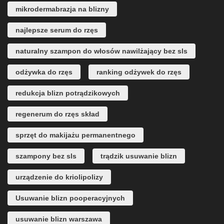
mikrodermabrazja na blizny
najlepsze serum do rzęs
naturalny szampon do włosów nawilżający bez sls
odżywka do rzęs
ranking odżywek do rzęs
redukcja blizn potrądzikowych
regenerum do rzęs skład
sprzęt do makijażu permanentnego
szampony bez sls
trądzik usuwanie blizn
urządzenie do kriolipolizy
Usuwanie blizn pooperacyjnych
usuwanie blizn warszawa