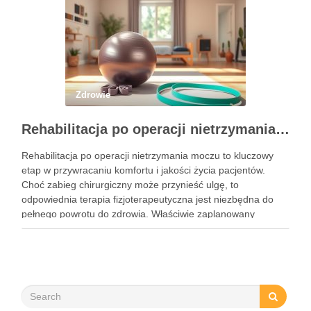
Zdrowie
Rehabilitacja po operacji nietrzymania moczu – kluczowe informacje i ćwiczenia
Rehabilitacja po operacji nietrzymania moczu to kluczowy
etap w przywracaniu komfortu i jakości życia pacjentów.
Choć zabieg chirurgiczny może przynieść ulgę, to
odpowiednia terapia fizjoterapeutyczna jest niezbędna do
pełnego powrotu do zdrowia. Właściwie zaplanowany
program rehabilitacji, obejmujący intensywne ćwiczenia oraz
mobilizację blizny, może znacznie zwiększyć szanse na
odzyskanie kontroli nad …