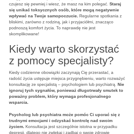
czujesz się pewniej i wiesz, że masz na kim polegać.
Staraj
się unikać toksycznych osób, które mogą negatywnie
wpływać na Twoje samopoczucie.
Regularne spotkania z
bliskimi, zarówno z rodziną, jak i przyjaciółmi, znacząco
podnoszą komfort życia. To naprawdę nie jest
skomplikowane!
Kiedy warto skorzystać
z pomocy specjalisty?
Kiedy codzienne obowiązki zaczynają Cię przerastać, a
radość życia ustępuje miejsca przygnębieniu, warto rozważyć
konsultację ze specjalistą – psychologiem lub psychiatrą.
Nie
ignoruj tych sygnałów, ponieważ długotrwały smutek to
poważny problem, który wymaga profesjonalnego
wsparcia.
Psycholog lub psychiatra może pomóc Ci uporać się z
trudnymi emocjami i odzyskać kontrolę nad swoim
życiem.
Konsultacja jest szczególnie istotna w przypadku
depresji, dlatego nie zwlekaj i zadbaj o swoje zdrowie