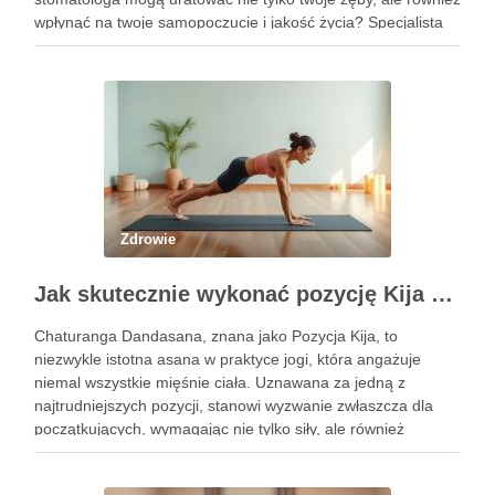
wpłynąć na twoje samopoczucie i jakość życia? Specjalista
ten zajmuje się diagnostyką i profilaktyką chorób jamy ustnej,
a …
Zdrowie
Jak skutecznie wykonać pozycję Kija w jodze? Przewodnik krok po kroku
Chaturanga Dandasana, znana jako Pozycja Kija, to
niezwykle istotna asana w praktyce jogi, która angażuje
niemal wszystkie mięśnie ciała. Uznawana za jedną z
najtrudniejszych pozycji, stanowi wyzwanie zwłaszcza dla
początkujących, wymagając nie tylko siły, ale również
precyzyjnego ustawienia ciała. Właściwe wykonanie tej
pozycji może przynieść liczne korzyści zdrowotne, w tym …