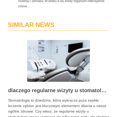
rozwoju i zdrowia. W wieku 8 lat, kiedy organizm intensywnie
rośnie...
SIMILAR NEWS
Zdrowie
dlaczego regularne wizyty u stomatologa są kluczowe dla zdrowia jamy ustnej?
Stomatologia to dziedzina, która wykracza poza zwykłe
leczenie zębów; jest kluczowym elementem dbania o nasze
ogólne zdrowie. Czy wiesz, że regularne wizyty u
stomatologa mogą uratować nie tylko twoje zęby, ale również