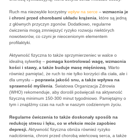
Ruch ma niezwykle korzystny
wpływ na serce
–
wzmacnia je
i chroni przed chorobami układu krążenia
, które są jedną
z głównych przyczyn zgonów. Dodatkowo, regularne
ćwiczenia mogą zmniejszyć ryzyko rozwoju niektórych
nowotworów, co czyni je nieocenionym elementem
profilaktyki.
Aktywność fizyczna to także sprzymierzeniec w walce o
idealną sylwetkę –
pomaga kontrolować wagę, wzmacnia
kości i stawy, a także buduje masę mięśniową
. Warto
również pamiętać, że ruch to nie tylko korzyści dla ciała, ale i
dla umysłu –
poprawia jakość snu, a także wpływa na
sprawność myślenia
. Światowa Organizacja Zdrowia
(WHO) rekomenduje, aby dorośli poświęcali na aktywność
fizyczną minimum 150-300 minut tygodniowo. Pamiętajmy o
tym i znajdźmy czas na ruch w naszym codziennym życiu.
Regularne ćwiczenia to także doskonały sposób na
redukcję stresu i lęku, co w efekcie może zapobiec
depresji.
Aktywność fizyczna obniża również ryzyko
nadciśnienia, chroni przed chorobą wieńcową serca, a także