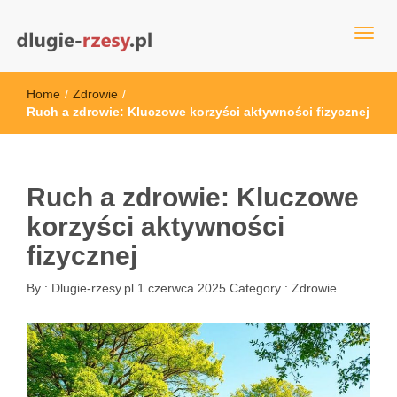
dlugie-rzesy.pl
Home
/
Zdrowie
/
Ruch a zdrowie: Kluczowe korzyści aktywności fizycznej
Ruch a zdrowie: Kluczowe
korzyści aktywności
fizycznej
By :
Dlugie-rzesy.pl
1 czerwca 2025
Category :
Zdrowie