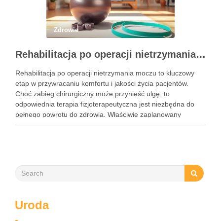
Zdrowie
Rehabilitacja po operacji nietrzymania moczu – kluczowe informacje i ćwiczenia
Rehabilitacja po operacji nietrzymania moczu to kluczowy
etap w przywracaniu komfortu i jakości życia pacjentów.
Choć zabieg chirurgiczny może przynieść ulgę, to
odpowiednia terapia fizjoterapeutyczna jest niezbędna do
pełnego powrotu do zdrowia. Właściwie zaplanowany
program rehabilitacji, obejmujący intensywne ćwiczenia oraz
mobilizację blizny, może znacznie zwiększyć szanse na
odzyskanie kontroli nad …
Uroda