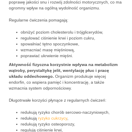
poprawę jakości snu i rozwój zdolności motorycznych, co ma
ogromny wpływ na ogólną wydolność organizmu.
Regularne ćwiczenia pomagają:
obniżyć poziom cholesterolu i trójglicerydów,
regulować ciśnienie krwi i poziom cukru,
spowalniać tętno spoczynkowe,
wzmacniać masę mięśniową,
poprawiać ukrwienie mięśni.
Aktywność fizyczna korzystnie wpływa na metabolizm
wątroby, perystaltykę jelit, wentylację płuc i pracę
układu oddechowego.
Organizm produkuje więcej
endorfin, co wspiera pamięć i koncentrację, a także
wzmacnia system odpornościowy.
Długotrwałe korzyści płynące z regularnych ćwiczeń:
redukują ryzyko chorób sercowo-naczyniowych,
redukują
ryzyko cukrzycy
,
redukują ryzyko osteoporozy,
regulują ciśnienie krwi,