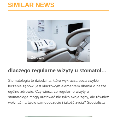
SIMILAR NEWS
Zdrowie
dlaczego regularne wizyty u stomatologa są kluczowe dla zdrowia jamy ustnej?
Stomatologia to dziedzina, która wykracza poza zwykłe
leczenie zębów; jest kluczowym elementem dbania o nasze
ogólne zdrowie. Czy wiesz, że regularne wizyty u
stomatologa mogą uratować nie tylko twoje zęby, ale również
wpłynąć na twoje samopoczucie i jakość życia? Specjalista
ten zajmuje się diagnostyką i profilaktyką chorób jamy ustnej,
a …