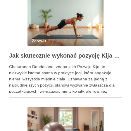
Zdrowie
Jak skutecznie wykonać pozycję Kija w jodze? Przewodnik krok po kroku
Chaturanga Dandasana, znana jako Pozycja Kija, to
niezwykle istotna asana w praktyce jogi, która angażuje
niemal wszystkie mięśnie ciała. Uznawana za jedną z
najtrudniejszych pozycji, stanowi wyzwanie zwłaszcza dla
początkujących, wymagając nie tylko siły, ale również
precyzyjnego ustawienia ciała. Właściwe wykonanie tej
pozycji może przynieść liczne korzyści zdrowotne, w tym …