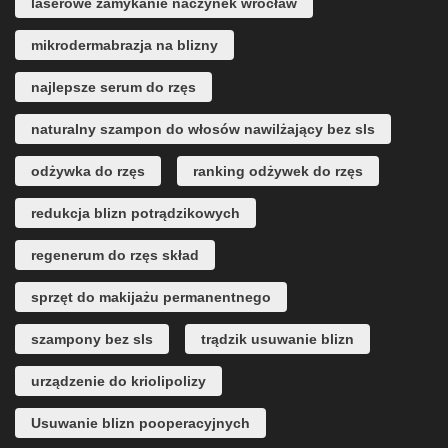
laserowe zamykanie naczynek wrocław
mikrodermabrazja na blizny
najlepsze serum do rzęs
naturalny szampon do włosów nawilżający bez sls
odżywka do rzęs
ranking odżywek do rzęs
redukcja blizn potrądzikowych
regenerum do rzęs skład
sprzęt do makijażu permanentnego
szampony bez sls
trądzik usuwanie blizn
urządzenie do kriolipolizy
Usuwanie blizn pooperacyjnych