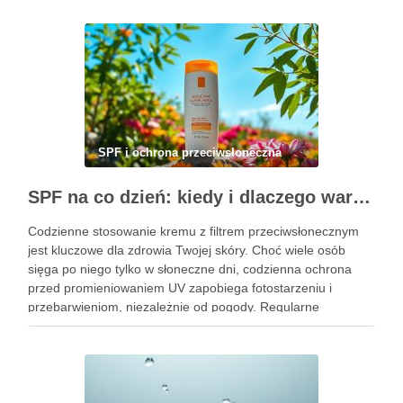
fotostarzeniu się skóry, ale także minimalizuje ryzyko …
SPF i ochrona przeciwsłoneczna
SPF na co dzień: kiedy i dlaczego warto sięgać po krem z filtrem przeciwsłonecznym
Codzienne stosowanie kremu z filtrem przeciwsłonecznym
jest kluczowe dla zdrowia Twojej skóry. Choć wiele osób
sięga po niego tylko w słoneczne dni, codzienna ochrona
przed promieniowaniem UV zapobiega fotostarzeniu i
przebarwieniom, niezależnie od pogody. Regularne
aplikowanie filtrów przeciwsłonecznych to inwestycja w
piękną i zdrową cerę na lata. Warto zrozumieć, jak …