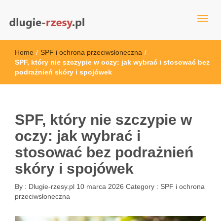
dlugie-rzesy.pl
Home
/
SPF i ochrona przeciwsłoneczna
/
SPF, który nie szczypie w oczy: jak wybrać i stosować bez
podrażnień skóry i spojówek
SPF, który nie szczypie w
oczy: jak wybrać i
stosować bez podrażnień
skóry i spojówek
By :
Dlugie-rzesy.pl
10 marca 2026
Category :
SPF i ochrona
przeciwsłoneczna