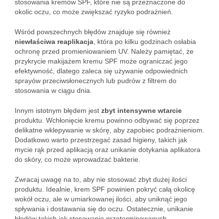
stosowania kremów SPF, które nie są przeznaczone do
okolic oczu, co może zwiększać ryzyko podrażnień.
Wśród powszechnych błędów znajduje się również
niewłaściwa reaplikacja
, która po kilku godzinach osłabia
ochronę przed promieniowaniem UV. Należy pamiętać, że
przykrycie makijażem kremu SPF może ograniczać jego
efektywność, dlatego zaleca się używanie odpowiednich
sprayów przeciwsłonecznych lub pudrów z filtrem do
stosowania w ciągu dnia.
Innym istotnym błędem jest
zbyt intensywne wtarcie
produktu. Wchłonięcie kremu powinno odbywać się poprzez
delikatne wklepywanie w skórę, aby zapobiec podrażnieniom.
Dodatkowo warto przestrzegać zasad higieny, takich jak
mycie rąk przed aplikacją oraz unikanie dotykania aplikatora
do skóry, co może wprowadzać bakterie.
Zwracaj uwagę na to, aby nie stosować zbyt dużej ilości
produktu. Idealnie, krem SPF powinien pokryć całą okolicę
wokół oczu, ale w umiarkowanej ilości, aby uniknąć jego
spływania i dostawania się do oczu. Ostatecznie, unikanie
błędów takich jak stosowanie przeterminowanych