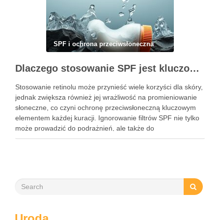
SPF i ochrona przeciwsłoneczna
Dlaczego stosowanie SPF jest kluczowe podczas kuracji retinolem i jak to robić prawidłowo
Stosowanie retinolu może przynieść wiele korzyści dla skóry,
jednak zwiększa również jej wrażliwość na promieniowanie
słoneczne, co czyni ochronę przeciwsłoneczną kluczowym
elementem każdej kuracji. Ignorowanie filtrów SPF nie tylko
może prowadzić do podrażnień, ale także do
nieestetycznych przebarwień. Dlatego codzienne stosowanie
kremu z filtrem jest niezbędne, aby maksymalizować efekty
retinolu …
Uroda