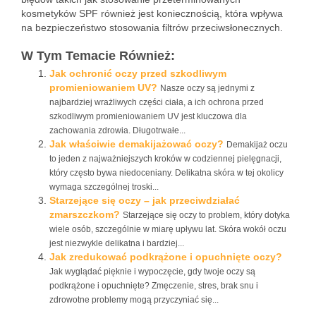
kosmetyków SPF również jest koniecznością, która wpływa
na bezpieczeństwo stosowania filtrów przeciwsłonecznych.
W Tym Temacie Również:
Jak ochronić oczy przed szkodliwym
promieniowaniem UV?
Nasze oczy są jednymi z
najbardziej wrażliwych części ciała, a ich ochrona przed
szkodliwym promieniowaniem UV jest kluczowa dla
zachowania zdrowia. Długotrwałe...
Jak właściwie demakijażować oczy?
Demakijaż oczu
to jeden z najważniejszych kroków w codziennej pielęgnacji,
który często bywa niedoceniany. Delikatna skóra w tej okolicy
wymaga szczególnej troski...
Starzejące się oczy – jak przeciwdziałać
zmarszczkom?
Starzejące się oczy to problem, który dotyka
wiele osób, szczególnie w miarę upływu lat. Skóra wokół oczu
jest niezwykle delikatna i bardziej...
Jak zredukować podkrążone i opuchnięte oczy?
Jak wyglądać pięknie i wypoczęcie, gdy twoje oczy są
podkrążone i opuchnięte? Zmęczenie, stres, brak snu i
zdrowotne problemy mogą przyczyniać się...