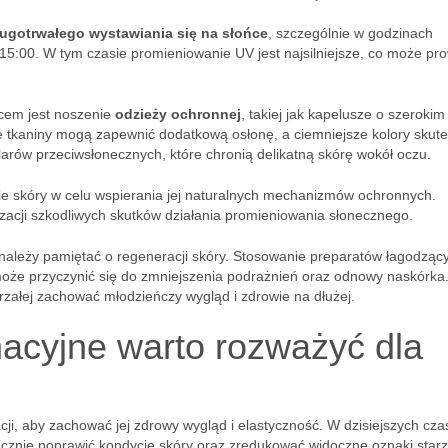
ługotrwałego wystawiania się na słońce
, szczególnie w godzinach
 15:00. W tym czasie promieniowanie UV jest najsilniejsze, co może pr
cem jest noszenie
odzieży ochronnej
, takiej jak kapelusze o szerokim
ne tkaniny mogą zapewnić dodatkową osłonę, a ciemniejsze kolory skute
arów przeciwsłonecznych, które chronią delikatną skórę wokół oczu.
nie skóry w celu wspierania jej naturalnych mechanizmów ochronnych.
acji szkodliwych skutków działania promieniowania słonecznego.
należy pamiętać o regeneracji skóry. Stosowanie preparatów łagodząc
może przyczynić się do zmniejszenia podrażnień oraz odnowy naskórka
rzałej zachować młodzieńczy wygląd i zdrowie na dłużej.
nacyjne warto rozważyć dla
cji, aby zachować jej zdrowy wygląd i elastyczność. W dzisiejszych cz
acznie poprawić kondycję skóry oraz zredukować widoczne oznaki starz