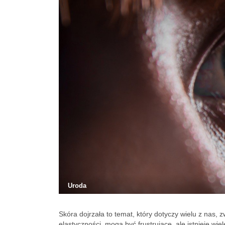
Uroda
Skóra dojrzała to temat, który dotyczy wielu z nas, z
elastyczności, mogą być frustrujące, ale istnieje w