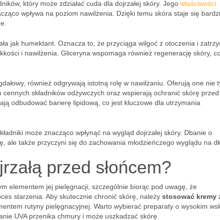
dników, który może zdziałać cuda dla dojrzałej skóry. Jego
właściwości
ząco wpływa na poziom nawilżenia. Dzięki temu skóra staje się bardzi
ne.
iała jak humektant. Oznacza to, że przyciąga wilgoć z otoczenia i zatrz
kkości i nawilżenia. Gliceryna wspomaga również regenerację skóry, co
igdałowy, również odgrywają istotną rolę w nawilżaniu. Oferują one nie t
m cennych składników odżywczych oraz wspierają ochranić skórę przed 
ają odbudować barierę lipidową, co jest kluczowe dla utrzymania
kładniki może znacząco wpłynąć na wygląd dojrzałej skóry. Dbanie o
ję, ale także przyczyni się do zachowania młodzieńczego wyglądu na dł
ojrzałą przed słońcem?
ym elementem jej pielęgnacji, szczególnie biorąc pod uwagę, że
es starzenia. Aby skutecznie chronić skórę, należy
stosować kremy 
ementem rutyny pielęgnacyjnej. Warto wybierać preparaty o wysokim ws
nie UVA przenika chmury i może uszkadzać skórę.