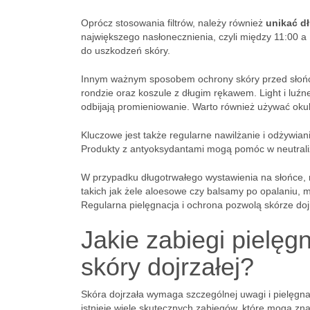
Oprócz stosowania filtrów, należy również
unikać d
największego nasłonecznienia, czyli między 11:00 a
do uszkodzeń skóry.
Innym ważnym sposobem ochrony skóry przed słoń
rondzie oraz koszule z długim rękawem. Light i luź
odbijają promieniowanie. Warto również używać okul
Kluczowe jest także regularne nawilżanie i odżywia
Produkty z antyoksydantami mogą pomóc w neutraliz
W przypadku długotrwałego wystawienia na słońce, 
takich jak żele aloesowe czy balsamy po opalaniu, 
Regularna pielęgnacja i ochrona pozwolą skórze doj
Jakie zabiegi pielęg
skóry dojrzałej?
Skóra dojrzała wymaga szczególnej uwagi i pielęgna
istnieje wiele skutecznych zabiegów, które mogą zn