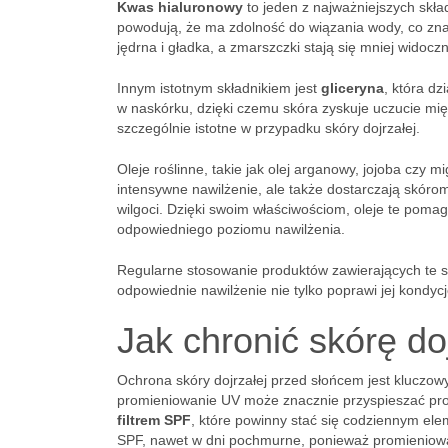
Kwas hialuronowy
to jeden z najważniejszych skła
powodują, że ma zdolność do wiązania wody, co znac
jędrna i gładka, a zmarszczki stają się mniej widocz
Innym istotnym składnikiem jest
gliceryna
, która dz
w naskórku, dzięki czemu skóra zyskuje uczucie mię
szczególnie istotne w przypadku skóry dojrzałej.
Oleje roślinne, takie jak olej arganowy, jojoba czy m
intensywne nawilżenie, ale także dostarczają skóro
wilgoci. Dzięki swoim właściwościom, oleje te pomag
odpowiedniego poziomu nawilżenia.
Regularne stosowanie produktów zawierających te s
odpowiednie nawilżenie nie tylko poprawi jej kondyc
Jak chronić skórę d
Ochrona skóry dojrzałej przed słońcem jest kluczow
promieniowanie UV może znacznie przyspieszać proc
filtrem SPF
, które powinny stać się codziennym el
SPF, nawet w dni pochmurne, ponieważ promieniowa