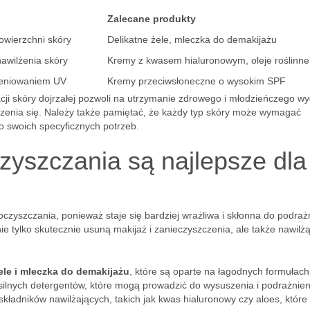
Zalecane produkty
owierzchni skóry
Delikatne żele, mleczka do demakijażu
nawilżenia skóry
Kremy z kwasem hialuronowym, oleje roślinne
ieniowaniem UV
Kremy przeciwsłoneczne o wysokim SPF
cji skóry dojrzałej pozwoli na utrzymanie zdrowego i młodzieńczego wy
rzenia się. Należy także pamiętać, że każdy typ skóry może wymagać
o swoich specyficznych potrzeb.
zyszczania są najlepsze dla
zyszczania, ponieważ staje się bardziej wrażliwa i skłonna do podraż
nie tylko skutecznie usuną makijaż i zanieczyszczenia, ale także nawilż
ele i mleczka do demakijażu
, które są oparte na łagodnych formułach
 silnych detergentów, które mogą prowadzić do wysuszenia i podrażnien
kładników nawilżających, takich jak kwas hialuronowy czy aloes, które