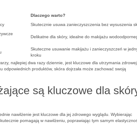
Dlaczego warto?
ący
Skutecznie usuwa zanieczyszczenia bez wysuszenia s
żywcze
Delikatne dla skóry, idealne do makijażu wodoodporne
Skuteczne usuwanie makijażu i zanieczyszczeń w jed
u
kroku
rzy, najlepiej dwa razy dziennie, jest kluczowe dla utrzymania zdrowej 
iu odpowiednich produktów, skóra dojrzała może zachować swoją
lżające są kluczowe dla skór
ednie nawilżenie jest kluczowe dla jej zdrowego wyglądu. Wybierając
e skutecznie pomagają w nawilżeniu, poprawiając tym samym elastycznoś