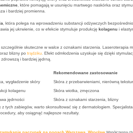
emiczne
, które pomagają w usunięciu martwego naskórka oraz stymu
za i bardziej promienna.
ia
, która polega na wprowadzeniu substancji odżywczych bezpośrednio
prawia jej ukrwienie, co w efekcie stymuluje produkcję
kolagenu
i elasty
ą szczególnie skuteczne w walce z oznakami starzenia. Laseroterapia 
oraz blizny po
trądziku
. Efekt odmłodzenia uzyskuje się dzięki stymulacj
 zdrowszą i bardziej jędrną.
Rekomendowane zastosowanie
a, wygładzenie skóry
Skóra z przebarwieniami, nierówną tekstu
ukcji kolagenu
Skóra wiotka, zmęczona
wa jędrności
Skóra z oznakami starzenia, blizny
 z tych zabiegów, warto skonsultować się z dermatologiem. Specjalista
ocedury, aby osiągnąć najlepsze rezultaty.
e zamykanie naczynek na nogach Warszawa, Wrocław
Współczesna chi