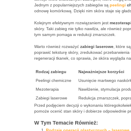
Jednym z popularniejszych zabiegów są
peelingi
ch
odnowę komórkową. Dzięki nim skóra staje się głads
Kolejnym efektywnym rozwiązaniem jest
mezoterap
skóry. Taki zabieg nie tylko nawilża, ale również po
tym samym pomaga w redukcji zmarszczek.
Warto również rozważyć
zabiegi laserowe
, które s
poprawić teksturę skóry, zredukować przebarwienia 
regeneracji tkanek, co sprawia, że skóra wygląda na
Rodzaj zabiegu
Najważniejsze korzyści
Peelingi chemiczne
Usunięcie martwego naskórk
Mezoterapia
Nawilżenie, stymulacja prod
Zabiegi laserowe
Redukcja zmarszczek, popra
Przed podjęciem decyzji o wykonaniu któregokolwiek
pomoże ocenić stan skóry i dobierze odpowiednie pr
W Tym Temacie Również:
Rodzaje operacji plastycznych – laserow