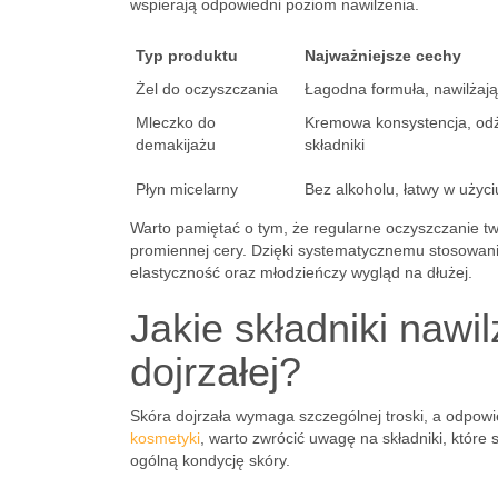
wspierają odpowiedni poziom nawilżenia.
Typ produktu
Najważniejsze cechy
Żel do oczyszczania
Łagodna formuła, nawilżaj
Mleczko do
Kremowa konsystencja, od
demakijażu
składniki
Płyn micelarny
Bez alkoholu, łatwy w użyci
Warto pamiętać o tym, że regularne oczyszczanie twa
promiennej cery. Dzięki systematycznemu stosowan
elastyczność oraz młodzieńczy wygląd na dłużej.
Jakie składniki nawi
dojrzałej?
Skóra dojrzała wymaga szczególnej troski, a odpowi
kosmetyki
, warto zwrócić uwagę na składniki, któr
ogólną kondycję skóry.