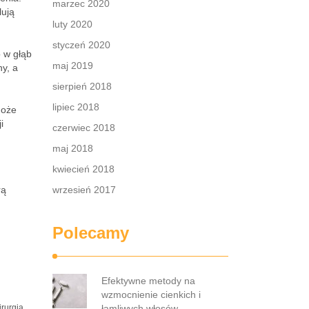
marzec 2020
lują
luty 2020
styczeń 2020
 w głąb
maj 2019
ny, a
sierpień 2018
lipiec 2018
może
i
czerwiec 2018
maj 2018
kwiecień 2018
rą
wrzesień 2017
Polecamy
Efektywne metody na
wzmocnienie cienkich i
rurgia
łamliwych włosów