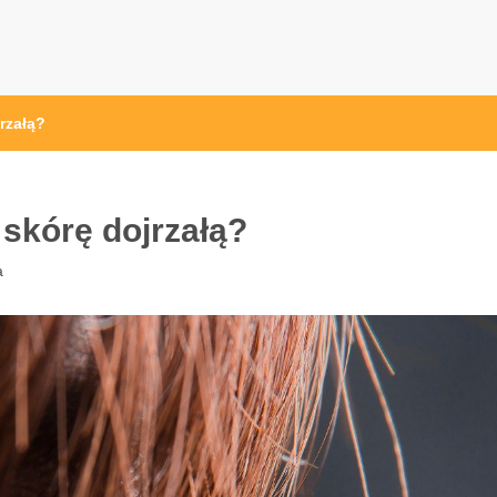
rzałą?
skórę dojrzałą?
a