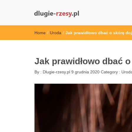
dlugie-rzesy.pl
Home
/
Uroda
/
Jak prawidłowo dbać o skórę doj
Jak prawidłowo dbać o 
By :
Dlugie-rzesy.pl
9 grudnia 2020
Category :
Urod