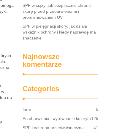
 pomogą
SPF w ciąży: jak bezpiecznie chronić
yki,
skórę przed przebarwieniami i
promieniowaniem UV
SPF w pielęgnacji skóry: jak działa
wskaźnik ochrony i kiedy naprawdę ma
znaczenie
Najnowsze
tórych
ala
komentarze
yczne.
ę
Categories
e w
atna na
Inne
5
Przebarwienia i wyrównanie kolorytu
125
ię
SPF i ochrona przeciwsłoneczna
41