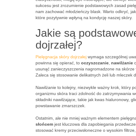
sukcesu jest zrozumienie podstawowych zasad pielę
nam zachować młodzieńczy blask. Warto odkryć, ja
które pozytywnie wpłyną na kondycję naszej skóry.
Jakie są podstawowe
dojrzałej?
Pielęgnacja skóry dojrzałej
wymaga szczególnej uwag
powinna się opierać, to
oczyszczanie
,
nawilżanie
o
usunąć zanieczyszczenia nagromadzone na skórze w c
Zaleca się stosowanie delikatnych żeli lub mleczek d
Nawilżanie to kolejny, niezwykle ważny krok, który 
organizmu skóra traci zdolność do zatrzymywania wo
składniki nawilżające, takie jak kwas hialuronowy, gl
powstawanie zmarszczek.
Ostatnim, ale nie mniej ważnym elementem pielęgn
słońcem
jest kluczowa dla zapobiegania przedwczes
stosować kremy przeciwsłoneczne o wysokim filtrze