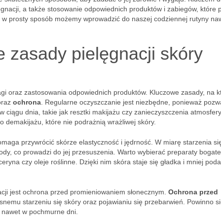
gnacji, a także stosowanie odpowiednich produktów i zabiegów, które
k w prosty sposób możemy wprowadzić do naszej codziennej rutyny naw
 zasady pielęgnacji skóry
i oraz zastosowania odpowiednich produktów. Kluczowe zasady, na k
raz
ochrona
. Regularne oczyszczanie jest niezbędne, ponieważ pozw
iągu dnia, takie jak resztki makijażu czy zanieczyszczenia atmosfer
o demakijażu, które nie podrażnią wrażliwej skóry.
pomaga przywrócić skórze elastyczność i jędrność. W miarę starzenia si
dy, co prowadzi do jej przesuszenia. Warto wybierać preparaty bogat
iceryna czy oleje roślinne. Dzięki nim skóra staje się gładka i mniej pod
acji jest ochrona przed promieniowaniem słonecznym.
Ochrona przed
nemu starzeniu się skóry oraz pojawianiu się przebarwień. Powinno s
, nawet w pochmurne dni.