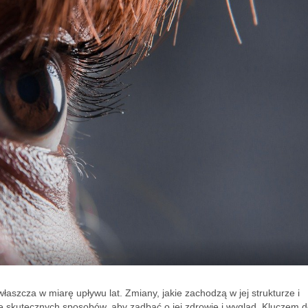
właszcza w miarę upływu lat. Zmiany, jakie zachodzą w jej strukturze i
iele skutecznych sposobów, aby zadbać o jej zdrowie i wygląd. Kluczem 