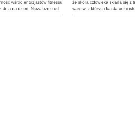
rność wśród entuzjastów fitnessu
że skóra człowieka składa się z 
z dnia na dzień. Niezależnie od
warstw, z których każda pełni ist
zy dążysz do zwiększenia siły,
rolę w ochronie organizmu. Nask
y sylwetki, czy po prostu chcesz
jako pierwsza linia obrony, chron
się lepiej w swoim ciele,
przed szkodliwymi czynnikami
ednio dobrane ćwiczenia mogą
zewnętrznymi, a nawilżająca skó
właściwa, złożona …