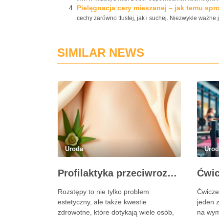
Pielęgnacja cery mieszanej – jak temu spr
cechy zarówno tłustej, jak i suchej. Niezwykle ważne je
SIMILAR NEWS
Uroda
Uro
Profilaktyka przeciwrozstępowa: jak dbać o skórę skutecznie?
Rozstępy to nie tylko problem
Ćwicze
estetyczny, ale także kwestie
jeden 
zdrowotne, które dotykają wiele osób,
na wymo