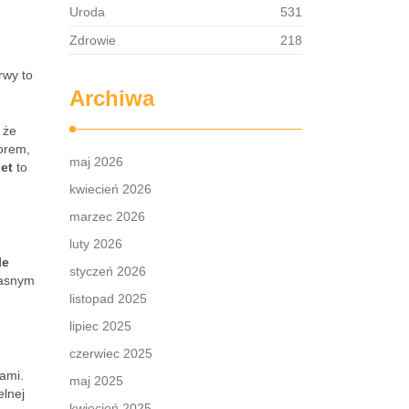
Uroda
531
Zdrowie
218
rwy to
Archiwa
 że
orem,
maj 2026
let
to
kwiecień 2026
marzec 2026
luty 2026
le
styczeń 2026
jasnym
listopad 2025
lipiec 2025
czerwiec 2025
nami.
maj 2025
elnej
kwiecień 2025