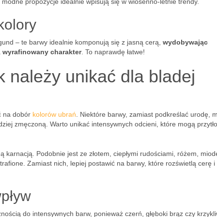
i modne propozycje idealnie wpisują się w wiosenno-letnie trendy.
kolory
gund – te barwy idealnie komponują się z jasną cerą,
wydobywając
a
wyrafinowany charakter
. To naprawdę łatwe!
k należy unikać dla bladej
ć na dobór
kolorów ubrań
. Niektóre barwy, zamiast podkreślać urodę, 
rdziej zmęczoną. Warto unikać intensywnych odcieni, które mogą przytł
ną karnacją. Podobnie jest ze złotem, ciepłymi rudościami, różem, miod
rafione. Zamiast nich, lepiej postawić na barwy, które rozświetlą cerę i
wpływ
żnością do intensywnych barw, ponieważ czerń, głęboki brąz czy krzykl