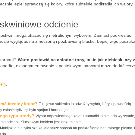
nie lepiej sprawdzą się kolory, które subtelnie podkreślą ich walory,
skwiniowe odcienie
 brzoskwini mogą okazać się nietrafionym wyborem. Zamiast podkreślać
będzie wyglądać na zmęczoną i pozbawioną blasku. Lepiej więc poszuk
 karnacji?
Warto postawić na chłodne tony, takie jak niebieski czy z
onadto, eksperymentowanie z pastelowymi barwami może dodać cerz
cery
.
rać idealny kolor?
Fuksjowa sukienka to odważny wybór, który z pewnością
całość stylizacji była spójna i harmonijna,...
jego typu urody?
Wybór odpowiedniego koloru pomadki to nie lada wyzwanie,
ma odcieni. Kluczowym krokiem jest zrozumienie...
Makijaż to nie tylko sztuka, ale także sposób na podkreślenie naturalnego piękna, 
 do...