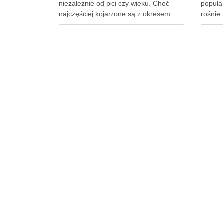
niezależnie od płci czy wieku. Choć
popula
najczęściej kojarzone są z okresem
rośnie 
ciąży, ich powstawanie może być
tego, c
uwarunkowane genetycznie lub
popraw
hormonalnie, a także wynikać z nagłych
poczuć 
zmian wagi. Dlatego kluczowe jest, aby
odpowi
już od najmłodszych lat zadbać …
…