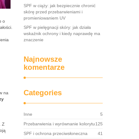
SPF w ciąży: jak bezpiecznie chronić
skórę przed przebarwieniami i
promieniowaniem UV
b o
ałości.
SPF w pielęgnacji skóry: jak działa
wskaźnik ochrony i kiedy naprawdę ma
lenia
znaczenie
Najnowsze
komentarze
Categories
aw na
zy
Inne
5
Przebarwienia i wyrównanie kolorytu
125
. Z
oją
SPF i ochrona przeciwsłoneczna
41