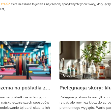
ostać?
Cera mieszana to jeden z najczęściej spotykanych typów skóry, który łączy
st,...
da
Uroda
Ćwiczenia na pośladki ze sztangą – skuteczne metody i techniki treningowe
nia na pośladki ze sztangą to
Pielęgnacja skóry to nie tylko co
z najskuteczniejszych sposobów
rytuał, ale również klucz do zdro
delowanie tej partii ciała, a ich
promiennego wyglądu. Warto pa