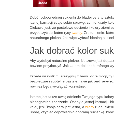
Uroda
Dobór odpowiedniej sukienki do bladej cery to szt
jasnej karnacji zdaje sobie sprawę, że nie każdy ko
Ciekawe jest, że pastelowe odcienie i kolory ziemi 
przytłoczyć delikatne rysy
twarzy
. Zrozumienie, któr
naturalnego piękna. Jak więc wybrać idealną sukienk
Jak dobrać kolor suk
Aby wydobyć naturalne piękno, kluczowe jest dopaso
bowiem przytłoczyć. Jak zatem dokonać trafnego w
Przede wszystkim, zrezygnuj z barw, które mogłyby 
bezpieczne i subtelne pastele, takie jak
pudrowy ró
również będą wyglądać korzystnie.
Istotne jest także uwzględnienie Twojego typu kolor
niebagatelne znaczenie. Osoby o jasnej karnacji i 
kolei, jeśli Twoja cera jest jasna, a
włosy
rude, skieru
urodę, czyniąc odpowiednio dobraną sukienkę Two