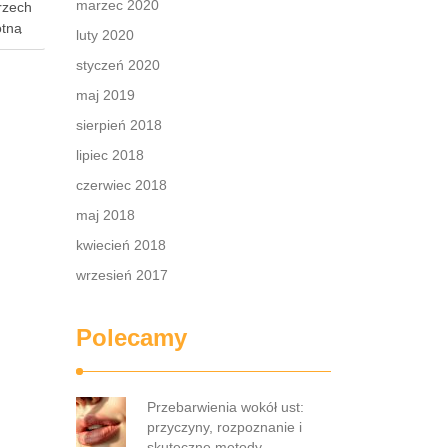
marzec 2020
trzech
otną
luty 2020
órek,
styczeń 2020
i nas
maj 2019
ra
sierpień 2018
lipiec 2018
czerwiec 2018
maj 2018
kwiecień 2018
wrzesień 2017
Polecamy
Przebarwienia wokół ust:
przyczyny, rozpoznanie i
skuteczne metody