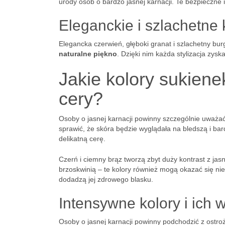
urody osób o bardzo jasnej karnacji. Te bezpieczne 
Eleganckie i szlachetne 
Elegancka czerwień, głęboki granat i szlachetny bur
naturalne piękno
. Dzięki nim każda stylizacja zysk
Jakie kolory sukiene
cery?
Osoby o jasnej karnacji powinny szczególnie uważa
sprawić, że skóra będzie wyglądała na bledszą i ba
delikatną cerę.
Czerń i ciemny brąz tworzą zbyt duży kontrast z jas
brzoskwinią – te kolory również mogą okazać się niet
dodadzą jej zdrowego blasku.
Intensywne kolory i ich 
Osoby o jasnej karnacji powinny podchodzić z ostro