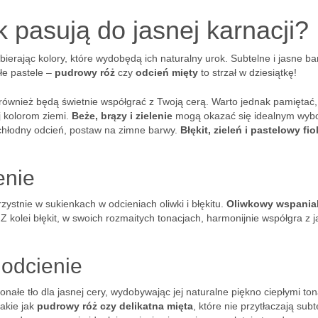
k pasują do jasnej karnacji?
bierając kolory, które wydobędą ich naturalny urok. Subtelne i jasne ba
łe pastele –
pudrowy róż
czy
odcień mięty
to strzał w dziesiątkę!
również będą świetnie współgrać z Twoją cerą. Warto jednak pamiętać,
ej kolorom ziemi.
Beże, brązy i zielenie
mogą okazać się idealnym wyb
a chłodny odcień, postaw na zimne barwy.
Błękit, zieleń i pastelowy fio
enie
zystnie w sukienkach w odcieniach oliwki i błękitu.
Oliwkowy wspania
Z kolei błękit, w swoich rozmaitych tonacjach, harmonijnie współgra z 
 odcienie
onałe tło dla jasnej cery, wydobywając jej naturalne piękno ciepłymi to
takie jak
pudrowy róż czy delikatna mięta
, które nie przytłaczają subt