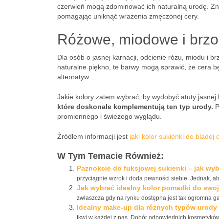
czerwień mogą zdominować ich naturalną urodę. Znacz
pomagając uniknąć wrażenia zmęczonej cery.
Różowe, miodowe i brzo
Dla osób o jasnej karnacji, odcienie różu, miodu i
naturalne piękno, te barwy mogą sprawić, że cera 
alternatyw.
Jakie kolory zatem wybrać, by wydobyć atuty jasnej
które doskonale komplementują ten typ urody.
P
promiennego i świeżego wyglądu.
Źródłem informacji jest
jaki kolor sukienki do bladej 
W Tym Temacie Również:
Paznokcie do fuksjowej sukienki – jak wyb
przyciągnie wzrok i doda pewności siebie. Jednak, aby 
Jak wybrać idealny kolor pomadki do swo
zwłaszcza gdy na rynku dostępna jest tak ogromna ga
Idealny make-up dla różnych typów urody
tkwi w każdej z nas. Dobór odpowiednich kosmetyków