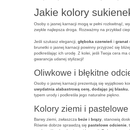
Jakie kolory sukiene
Osoby o jasnej karnacji mogą w pełni rozkwitnąć, wy
zwykle najlepsza droga. Rozważmy na przykład ciep
Jeśli szukasz elegancji,
głęboka czerwień
i
granat
brunetki o jasnej karnacji powinny przyjrzeć się bliż
podkreślając ich urodę. Z kolei, jeśli Twoja cera m
gwarancja udanej stylizacji!
Oliwkowe i błękitne odci
Osoby o jasnej karnacji prezentują się wyjątkowo kor
uwydatnia alabastrową cerę, dodając jej blasku.
typem urody i podkreśla jego naturalne piękno.
Kolory ziemi i pastelowe
Barwy ziemi, zwłaszcza
beże i brązy
, stanowią dosk
Równie dobrze sprawdzą się
pastelowe odcienie
, 