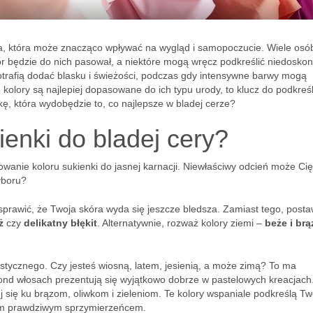
uka, która może znacząco wpływać na wygląd i samopoczucie. Wiele osó
lor będzie do nich pasował, a niektóre mogą wręcz podkreślić niedoskon
potrafią dodać blasku i świeżości, podczas gdy intensywne barwy mogą
e kolory są najlepiej dopasowane do ich typu urody, to klucz do podkreś
ę, która wydobędzie to, co najlepsze w bladej cerze?
ienki do bladej cery?
wanie koloru sukienki do jasnej karnacji. Niewłaściwy odcień może Cię
yboru?
sprawić, że Twoja skóra wyda się jeszcze bledsza. Zamiast tego, post
ż
czy
delikatny błękit
. Alternatywnie, rozważ kolory ziemi –
beże i brą
ystycznego. Czy jesteś wiosną, latem, jesienią, a może zimą? To ma
blond włosach prezentują się wyjątkowo dobrze w pastelowych kreacjach
j się ku brązom, oliwkom i zieleniom. Te kolory wspaniale podkreślą Tw
im prawdziwym sprzymierzeńcem.